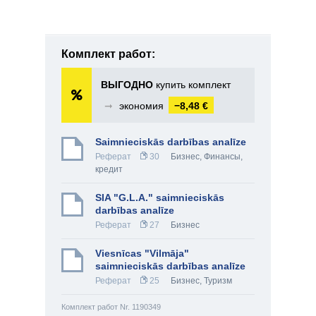
Комплект работ:
ВЫГОДНО
купить комплект
➞
экономия
−8,48 €
Saimnieciskās darbības analīze
Реферат
30
Бизнес
,
Финансы,
кредит
SIA "G.L.A." saimnieciskās
darbības analīze
Реферат
27
Бизнес
Viesnīcas "Vilmāja"
saimnieciskās darbības analīze
Реферат
25
Бизнес
,
Туризм
Комплект работ Nr. 1190349