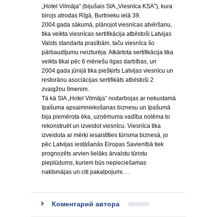
„Hotel Vilmāja” (bijušais SIA „Viesnīca KSA”), kura
birojs atrodas Rīgā, Burtnieku ielā 39.
2004.gada sākumā, plānojot viesnīcas atvēršanu,
tika veikta viesnīcas sertifikācija atbilstoši Latvijas
Valsts standarta prasībām, taču viesnīca šo
pārbaudījumu neizturēja. Atkārtota sertifikācija tika
veikta tikai pēc 6 mēnešu ilgas darbības, un
2004.gada jūnijā tika piešķirts Latvijas viesnīcu un
restorānu asociācijas sertifikāts atbilstoši 2
zvaigžņu līmenim.
Tā kā SIA „Hotel Vilmāja” nodarbojas ar nekustamā
īpašuma apsaimniekošanas biznesu un īpašumā
bija piemērota ēka, uzņēmuma vadība nolēma to
rekonstruēt un izveidot viesnīcu. Viesnīca tika
izveidota ar mērķi iesaistīties tūrisma biznesā, jo
pēc Latvijas iestāšanās Eiropas Savienībā tiek
prognozēts arvien lielāks ārvalstu tūristu
pieplūdums, kuriem būs nepieciešamas
naktsmājas un citi pakalpojumi.…
Коментарий автора