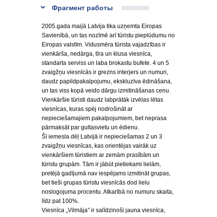
Фрагмент работы
2005.gada maijā Latvija tika uzņemta Eiropas
Savienībā, un tas nozīmē arī tūristu pieplūdumu no
Eiropas valstīm. Vidusmēra tūrista vajadzības ir
vienkārša, nedārga, tīra un klusa viesnīca,
standarta serviss un laba brokastu bufete. 4 un 5
zvaigžņu viesnīcās ir grezns interjers un numuri,
daudz papildpakalpojumu, ekskluzīva ēdināšana,
un tas viss kopā veido dārgu izmitināšanas cenu.
Vienkāršie tūristi daudz labprātāk izvēlas lētas
viesnīcas, kuras spēj nodrošināt ar
nepieciešamajiem pakalpojumiem, bet neprasa
pārmaksāt par gultasvietu un ēdienu.
Šī iemesla dēļ Latvijā ir nepieciešamas 2 un 3
zvaigžņu viesnīcas, kas orientējas vairāk uz
vienkāršiem tūristiem ar zemām prasībām un
tūristu grupām. Tām ir jābūt pietiekami lielām,
pretējā gadījumā nav iespējams izmitināt grupas,
bet tieši grupas tūristu viesnīcās dod lielu
noslogojuma procentu. Atkarībā no numuru skaita,
līdz pat 100%.
Viesnīca „Vilmāja” ir salīdzinoši jauna viesnīca,