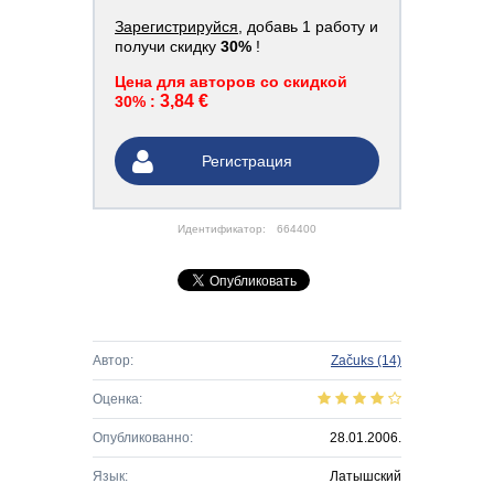
Зарегистрируйся
, добавь 1 работу и
получи скидку
30%
!
Цена для авторов со скидкой
3,84 €
30% :
Регистрация
Идентификатор:
664400
Автор:
Začuks
(14)
Оценка:
Опубликованно:
28.01.2006.
Язык:
Латышский