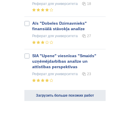
Реферат
для университета
18
A/s "Dobeles Dzirnavnieks"
finansiālā stāvokļa analīze
Реферат
для университета
27
SIA "Upene" viesnīcas "Smaids"
uzņēmējdarbības analīze un
attīstības perspektīvas
Реферат
для университета
23
Загрузить больше похожих работ