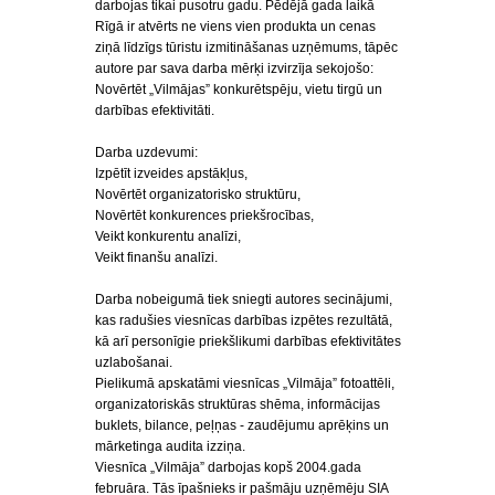
darbojas tikai pusotru gadu. Pēdējā gada laikā
Rīgā ir atvērts ne viens vien produkta un cenas
ziņā līdzīgs tūristu izmitināšanas uzņēmums, tāpēc
autore par sava darba mērķi izvirzīja sekojošo:
Novērtēt „Vilmājas” konkurētspēju, vietu tirgū un
darbības efektivitāti.
Darba uzdevumi:
Izpētīt izveides apstākļus,
Novērtēt organizatorisko struktūru,
Novērtēt konkurences priekšrocības,
Veikt konkurentu analīzi,
Veikt finanšu analīzi.
Darba nobeigumā tiek sniegti autores secinājumi,
kas radušies viesnīcas darbības izpētes rezultātā,
kā arī personīgie priekšlikumi darbības efektivitātes
uzlabošanai.
Pielikumā apskatāmi viesnīcas „Vilmāja” fotoattēli,
organizatoriskās struktūras shēma, informācijas
buklets, bilance, peļņas - zaudējumu aprēķins un
mārketinga audita izziņa.
Viesnīca „Vilmāja” darbojas kopš 2004.gada
februāra. Tās īpašnieks ir pašmāju uzņēmēju SIA