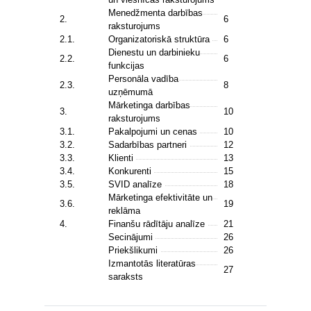
Menedžmenta darbības
2.
6
raksturojums
2.1.
Organizatoriskā struktūra
6
Dienestu un darbinieku
2.2.
6
funkcijas
Personāla vadība
2.3.
8
uzņēmumā
Mārketinga darbības
3.
10
raksturojums
3.1.
Pakalpojumi un cenas
10
3.2.
Sadarbības partneri
12
3.3.
Klienti
13
3.4.
Konkurenti
15
3.5.
SVID analīze
18
Mārketinga efektivitāte un
3.6.
19
reklāma
4.
Finanšu rādītāju analīze
21
Secinājumi
26
Priekšlikumi
26
Izmantotās literatūras
27
saraksts