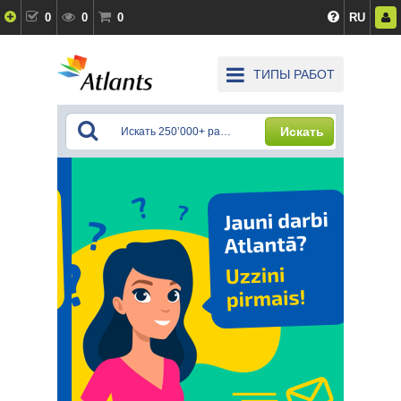
0
0
0
RU
ТИПЫ РАБОТ
Искать