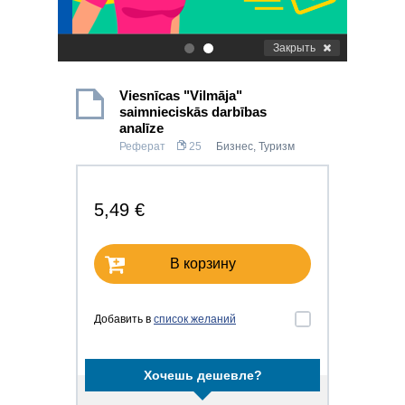
Закрыть
.
.
Viesnīcas "Vilmāja"
saimnieciskās darbības
analīze
Реферат
25
Бизнес
,
Туризм
5,49 €
В корзину
Добавить в
список желаний
Хочешь дешевле?