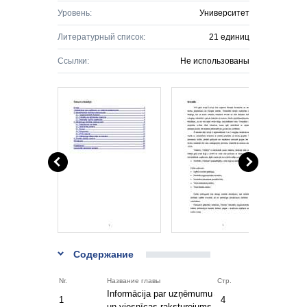
Уровень:
Университет
Литературный список:
21 единиц
Ссылки:
Не использованы
Содержание
Nr.
Название главы
Стр.
Informācija par uzņēmumu
1
4
un viesnīcas raksturojums