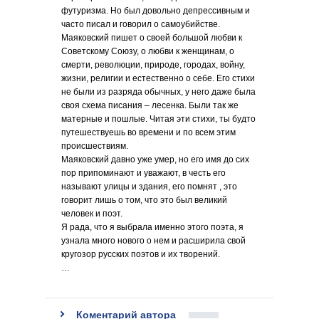
футуризма. Но был довольно депрессивным и
часто писал и говорил о самоубийстве.
Маяковский пишет о своей большой любви к
Советскому Союзу, о любви к женщинам, о
смерти, революции, природе, городах, войну,
жизни, религии и естественно о себе. Его стихи
не были из разряда обычных, у него даже была
своя схема писания – лесенка. Были так же
матерные и пошлые. Читая эти стихи, ты будто
путешествуешь во времени и по всем этим
происшествиям.
Маяковский давно уже умер, но его имя до сих
пор припоминают и уважают, в честь его
называют улицы и здания, его помнят , это
говорит лишь о том, что это был великий
человек и поэт.
Я рада, что я выбрала именно этого поэта, я
узнала много нового о нем и расширила свой
кругозор русских поэтов и их творений.
…
Коментарий автора