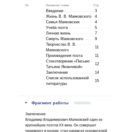
Nr.
Название главы
Стр.
Введение
3
Жизнь В. В. Маяковского
4
Семья Маяковских
4
Учеба поэта
5
Личная жизнь
7
Смерть Маяковского
9
Творчество В. В.
11
Маяковского
Произведения поэта
11
Стихотворение «Письмо
12
Татьяне Яковлевой»
Заключение
14
Список использованной
15
литературы
Фрагмент работы
Заключение
Владимир Владимирович Маяковский один из
крупнейших поэтов XX века. Он совершил
переворот в поэзии, стал одним из основателей