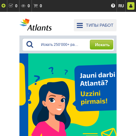
0
0
0
RU
ТИПЫ РАБОТ
Искать