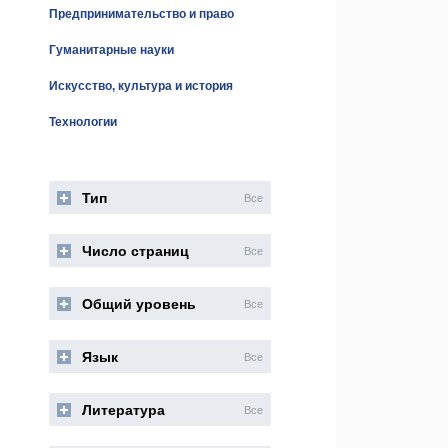
Предпринимательство и право
Гуманитарные науки
Искусство, культура и история
Технологии
Тип
Все
Число страниц
Все
Общий уровень
Все
Язык
Все
Литература
Все