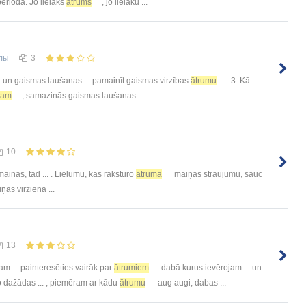
 periodā. Jo lielāks
ātrums
, jo lielāku ...
лы
3
un gaismas laušanas ... pamainīt gaismas virzības
ātrumu
. 3. Kā
mam
, samazinās gaismas laušanas ...
10
mainās, tad ... . Lielumu, kas raksturo
ātruma
maiņas straujumu, sauc
as virzienā ...
13
 ... painteresēties vairāk par
ātrumiem
dabā kurus ievērojam ... un
 dažādas ... , piemēram ar kādu
ātrumu
aug augi, dabas ...