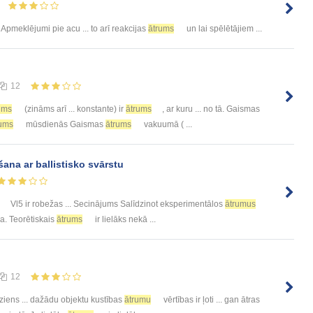
. Apmeklējumi pie acu ... to arī reakcijas
ātrums
un lai spēlētājiem ...
12
ums
(zināms arī ... konstante) ir
ātrums
, ar kuru ... no tā. Gaismas
rums
mūsdienās Gaismas
ātrums
vakuumā ( ...
ana ar ballistisko svārstu
Vl5 ir robežas ... Secinājums Salīdzinot eksperimentālos
ātrumus
āka. Teorētiskais
ātrums
ir lielāks nekā ...
12
rziens ... dažādu objektu kustības
ātrumu
vērtības ir ļoti ... gan ātras