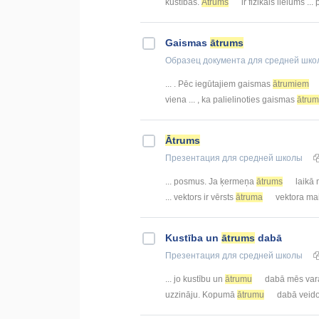
kustības.
Ātrums
ir fizikāls lielums ...
Gaismas
ātrums
Образец документа
для средней шко
... . Pēc iegūtajiem gaismas
ātrumiem
viena ... , ka palielinoties gaismas
ātru
Ātrums
Презентация
для средней школы
... posmus. Ja ķermeņa
ātrums
laikā 
... vektors ir vērsts
ātruma
vektora maiņ
Kustība un
ātrums
dabā
Презентация
для средней школы
... jo kustību un
ātrumu
dabā mēs varam
uzzināju. Kopumā
ātrumu
dabā veido