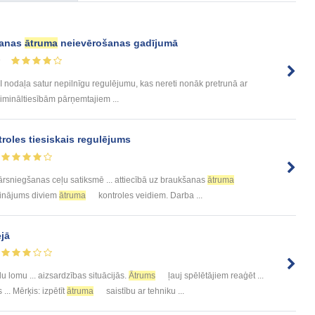
šanas
ātruma
neievērošanas gadījumā
9
I nodaļa satur nepilnīgu regulējumu, kas nereti nonāk pretrunā ar
imināltiesībām pārņemtajiem ...
roles tiesiskais regulējums
rsniegšanas ceļu satiksmē ... attiecībā uz braukšanas
ātruma
dzinājums diviem
ātruma
kontroles veidiem. Darba ...
ejā
lu lomu ... aizsardzības situācijās.
Ātrums
ļauj spēlētājiem reaģēt ...
... Mērķis: izpētīt
ātruma
saistību ar tehniku ...