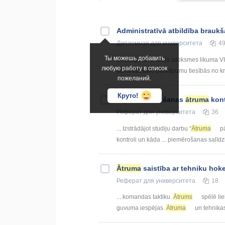
Administratīvā atbildība brauk
Дипломная
для университета
4
Ты можешь добавить
Secinājumi: 1. Ceļu satiksmes likuma VI
любую работу в список
administratīvo pārkāpumu tiesībās no kr
пожеланий.
Круто!
Atļautā braukšanas
ātruma
kont
Реферат
для университета
36
... Izstrādājot studiju darbu “
Ātruma
pā
kontroli un kāda ... piemērošanas salī
Ātruma
saistība ar tehniku hok
Реферат
для университета
18
... komandas taktiku.
Ātrums
spēlē lie
guvuma iespējas.
Ātruma
un tehnikas 