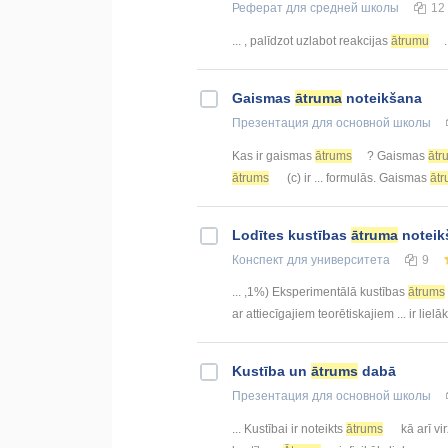
Реферат
для средней школы
12
... , palīdzot uzlabot reakcijas
ātrumu
Gaismas
ātruma
noteikšana
Презентация
для основной школы
Kas ir gaismas
ātrums
? Gaismas
ātr
ātrums
(c) ir ... formulās. Gaismas
āt
Lodītes kustības
ātruma
noteikš
Конспект
для университета
9
... ,1%) Eksperimentālā kustības
ātrums
ar attiecīgajiem teorētiskajiem ... ir liel
Kustība un
ātrums
dabā
Презентация
для основной школы
... Kustībai ir noteikts
ātrums
kā arī vi