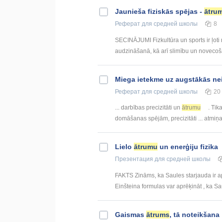
Jaunieša fiziskās spējas -
ātru
Реферат
для средней школы
8
SECINĀJUMI Fizkultūra un sports ir ļoti n
audzināšanā, kā arī slimību un novecoša
Miega ietekme uz augstākās nei
Реферат
для средней школы
20
... darbības precizitāti un
ātrumu
. Tik
domāšanas spējām, precizitāti ... atmi
Lielo
ātrumu
un enerģiju fizika
Презентация
для средней школы
FAKTS Zināms, ka Saules starjauda ir ap
Einšteina formulas var aprēķināt , ka Sa
Gaismas
ātrums
, tā noteikšana