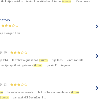
 sākotnējais mērķis ... ievērot noteikto braukšanas
ātrumu
. Kampaņas
nators
ija diezgan tuvs ...
10
ja 214 ... Ja zobrata griešanās
ātrums
bija tāds, ... Zinot zobrata
. varēja aprēķināt gaismas
ātrumu
gaisā. Fizo ieguva ...
13
ums
katrā laika momentā. ... Ja kustības momentānais
ātrums
trumus
var saskaitīt Secinājumi ...