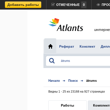
Добавить работы
ОТМЕЧЕННЫЕ
0
ПРО
интерне
Реферат
Конспект
Дипл
Начало
Поиск
ātrums
Видны 1 - 25 из 23168 на 927 страницах
Работы
Комплек