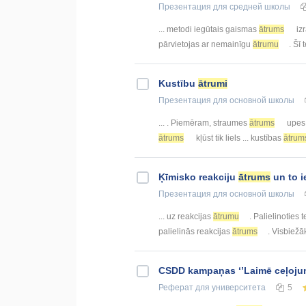
Презентация
для средней школы
... metodi iegūtais gaismas
ātrums
izr
pārvietojas ar nemainīgu
ātrumu
. Šī 
Kustību
ātrumi
Презентация
для основной школы
... . Piemēram, straumes
ātrums
upes v
ātrums
kļūst tik liels ... kustības
ātrum
Ķīmisko reakciju
ātrums
un to i
Презентация
для основной школы
... uz reakcijas
ātrumu
. Palielinoties 
palielinās reakcijas
ātrums
. Visbiežāk
CSDD kampaņas ‘’Laimē ceļojum
Реферат
для университета
5