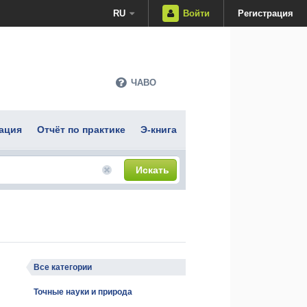
RU
Войти
Регистрация
ЧАВО
ация
Отчёт по практике
Э-книга
Искать
Все категории
Точные науки и природа