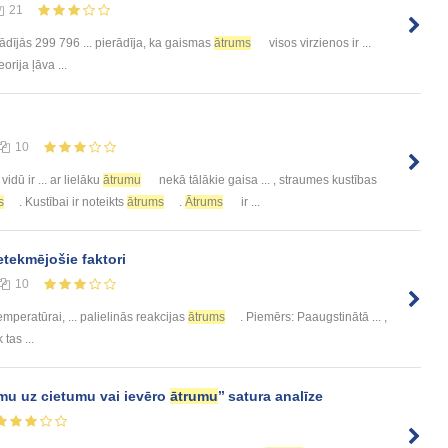
21
ādījās 299 796 ... pierādīja, ka gaismas
ātrums
visos virzienos ir ...
teorija ļāva ...
10
idū ir ... ar lielāku
ātrumu
nekā tālākie gaisa ... , straumes kustības
s
. Kustībai ir noteikts
ātrums
.
Ātrums
ir ...
etekmējošie faktori
10
temperatūrai, ... palielinās reakcijas
ātrums
. Piemērs: Paaugstinātā ... ,
 tas ...
u uz cietumu vai ievēro
ātrumu
’’ satura analīze