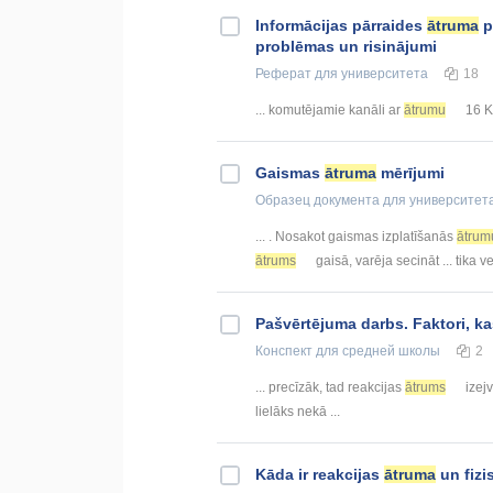
Informācijas pārraides
ātruma
p
problēmas un risinājumi
Реферат
для университета
18
... komutējamie kanāli ar
ātrumu
16 Kb
Gaismas
ātruma
mērījumi
Образец документа
для университет
... . Nosakot gaismas izplatīšanās
ātrum
ātrums
gaisā, varēja secināt ... tika 
Pašvērtējuma darbs. Faktori, k
Конспект
для средней школы
2
... precīzāk, tad reakcijas
ātrums
izejv
lielāks nekā ...
Kāda ir reakcijas
ātruma
un fizi