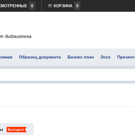
СМОТРЕННЫЕ
0
КОРЗИНА
0
т библиотека
омная
Образец документа
Бизнес план
Эссе
Презент
ты
Выгодно!