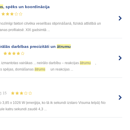
ms
, spēks un koordinācija
ozīmīgi faktori cilvēka veselības stiprināšanā, fiziskā attīstībā un
nas profilaksē. XIX gadsimtā ...
rālās darbības precizitāti un
ātrumu
a izmantotas vairākas ... neirālo darbību – reakcijas
ātrumu
,
ņas spējas, domāšanas
ātrums
un reakcijas ...
15
 3,85 x 1026 W (enerģija, ko tā ik sekundi izstaro Visuma telpā) No
ule katru sekundi zaudē 4,3 ...