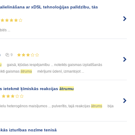
alielināšana ar xDSL tehnoloģijas palīdzību, tās
it/s ...
а
9
u
gaisā, kļūdas iespējamību ... noteikts gaismas izplatīšanās
veikti gaismas
ātruma
mērījumi ūdenī, izmantojot ...
as ietekmē ķīmiskās reakcijas
ātrumu
ielu heterogēnos maisījumos ... pulverītis, tajā reakcijas
ātrums
bija
skās izturības nozīme tenisā