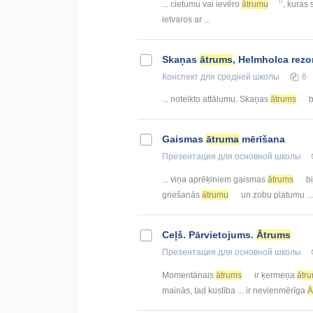
... cietumu vai ievēro
ātrumu
’’, kuras
ietvaros ar ...
Skaņas
ātrums
, Helmholca rezo
Конспект
для средней школы
6
... noteikto attālumu. Skaņas
ātrums
b
Gaismas
ātruma
mērīšana
Презентация
для основной школы
... viņa aprēķiniem gaismas
ātrums
bi
griešanās
ātrumu
un zobu platumu ..
Ceļš. Pārvietojums.
Ātrums
Презентация
для основной школы
Momentānais
ātrums
ir ķermeņa
ātr
mainās, tad kustība ... ir nevienmērīga
Ā