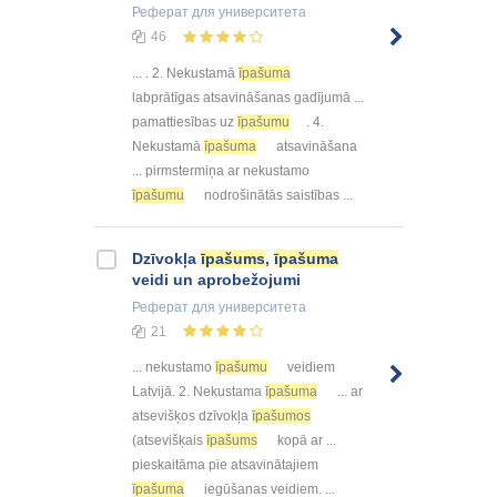
Реферат
для университета
46
... . 2. Nekustamā
īpašuma
labprātīgas atsavināšanas gadījumā ...
pamattiesības uz
īpašumu
. 4.
Nekustamā
īpašuma
atsavināšana
... pirmstermiņa ar nekustamo
īpašumu
nodrošinātās saistības ...
Dzīvokļa
īpašums
,
īpašuma
veidi un aprobežojumi
Реферат
для университета
21
... nekustamo
īpašumu
veidiem
Latvijā. 2. Nekustama
īpašuma
... ar
atsevišķos dzīvokļa
īpašumos
(atsevišķais
īpašums
kopā ar ...
pieskaitāma pie atsavinātajiem
īpašuma
iegūšanas veidiem. ...