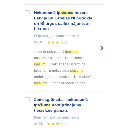
Nekustamā
īpašuma
nozare
Latvijā un Latvijas NĪ nodokļa
un NĪ tirgus salīdzinājums ar
Lietuvu
Реферат
для университета
34
... tomēr nekustamā
īpašuma
nozarei tā ir ... labu. Nekustamie
īpašumi
tiek iegādāti īstermiņa ...
faktoriem ir nekustamā
īpašuma
nodoklis, tas ... izmaksas. Nekustamā
īpašuma
nodokli aprēķina pēc ...
Zemesgrāmata - nekustamā
īpašuma
nostiprinājuma
tiesiskais pamats
Конспект
для университета
38