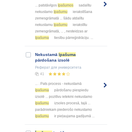
... patstāvīgos
īpašumos
sadalītu
nekustamo
īpašumu
ierakstīšana
zemesgrāmatā ... šādu atdalītu
nekustamu
īpašumu
ierakstītu
zemesgrāmatā, ... , nesteidzas ar
īpašuma
tiesību pārreģistrāciju. ...
Nekustamā
īpašuma
pārdošana izsolē
Реферат
для университета
41
... . Pats process - nekustamā
īpašuma
pārdošanu piespiedu
izsolē ... pozitīvu ietekmi nekustamo
īpašumu
izsoles procesā, tajā ...
parādniekam piederošo nekustamo
īpašumu
ir pieļaujama gadījumā ...