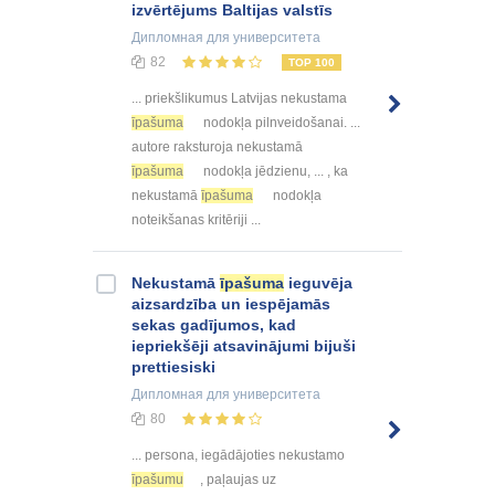
izvērtējums Baltijas valstīs
Дипломная
для университета
82
TOP 100
... priekšlikumus Latvijas nekustama
īpašuma
nodokļa pilnveidošanai. ...
autore raksturoja nekustamā
īpašuma
nodokļa jēdzienu, ... , ka
nekustamā
īpašuma
nodokļa
noteikšanas kritēriji ...
Nekustamā
īpašuma
ieguvēja
aizsardzība un iespējamās
sekas gadījumos, kad
iepriekšēji atsavinājumi bijuši
prettiesiski
Дипломная
для университета
80
... persona, iegādājoties nekustamo
īpašumu
, paļaujas uz