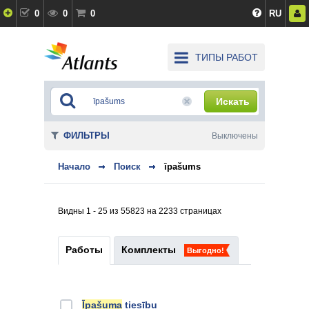
0
0
0
RU
ТИПЫ РАБОТ
Искать
ФИЛЬТРЫ
Выключены
Начало
Поиск
īpašums
Видны 1 - 25 из 55823 на 2233 страницах
Работы
Комплекты
Выгодно!
Īpašuma
tiesību