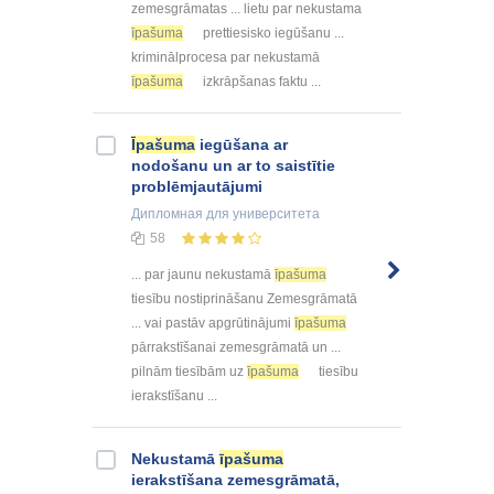
zemesgrāmatas ... lietu par nekustama
īpašuma
prettiesisko iegūšanu ...
kriminālprocesa par nekustamā
īpašuma
izkrāpšanas faktu ...
Īpašuma
iegūšana ar
nodošanu un ar to saistītie
problēmjautājumi
Дипломная
для университета
58
... par jaunu nekustamā
īpašuma
tiesību nostiprināšanu Zemesgrāmatā
... vai pastāv apgrūtinājumi
īpašuma
pārrakstīšanai zemesgrāmatā un ...
pilnām tiesībām uz
īpašuma
tiesību
ierakstīšanu ...
Nekustamā
īpašuma
ierakstīšana zemesgrāmatā,