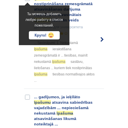
nostiprināšana zemesgrāmatā
atsavināšanas darījuma
Ты можешь добавить
rezultātā kā atvasinātais
любую работу в список
īpašuma
rašanās veids
пожеланий.
Дипломная
для университета
61
Круто!
... Secinājumi: 1. Nekustamā
īpašuma
ierakstīšana
zemesgrāmatā ir ... tiesības, mainīt
nekustamā
īpašuma
sastāvu,
lietošanas ... kuriem tiek nostiprinātas
īpašuma
tiesības normatīvajos aktos
...
... gadījumos, ja ieķīlāto
īpašumu
atsavina sabiedrības
vajadzībām ... nepieciešamā
nekustamā
īpašuma
atsavināšanas likumā
noteiktajā ...