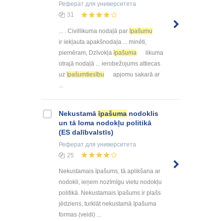
Реферат
для университета
31
... . Civillikuma nodaļā par
īpašumu
ir iekļauta apakšnodaļa ... minēti,
piemēram, Dzīvokļa
īpašuma
likuma
otrajā nodaļā ... ierobežojums attiecas
uz
īpašumtiesību
apjomu sakarā ar
...
Nekustamā
īpašuma
nodoklis
un tā loma nodokļu politikā
(ES dalībvalstīs)
Реферат
для университета
25
Nekustamais īpašums, tā aplikšana ar
nodokli, ieņem nozīmīgu vietu nodokļu
politikā. Nekustamais īpašums ir plašs
jēdziens, turklāt nekustamā īpašuma
formas (veidi) ...