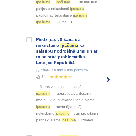
īpašuma
īpašuma
... likumu tiek
pakļauts nekustamā
īpašuma
...
papildināt Nekustamā
īpašuma
īpašuma
likuma 18. ...
Piedziņas vēršana uz
nekustamo
īpašumu
kā
saistību nodrošinājumu un ar
to saistītā problemātika
Latvijas Republikā
Дипломная
для университета
44
... četros veidos: nekustamā
īpašuma
labprātīga pārdošana
izsolē ... lūgusi atkārtotu nekustamā
īpašuma
novērtējumu. 3) ...
nekustamo
īpašumu
, un pieteikumi
par nekustamā
īpašuma
izsoles ...