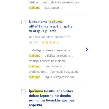
vērtību ... precīzi definēts nekustamais
īpašums
, kas traucē ...
Nekustamā
īpašuma
attīstīšanas iespēju izpēte
Ventspils pilsētā
Дипломная
для университета
120
... Ventspils pilsētas nekustamā
īpašuma
attīstīšanas iespēju ...
Ventspils pilsētā nekustamo
īpašumu
pieprasījumu un
piedāvājumu ... . Ventspils nekustamā
īpašuma
tirgus vērtējams vairāk ...
Īpašuma
tiesību absolūtās
dabas izpratne no tiesību
normu un tiesiskās apziņas
aspekta