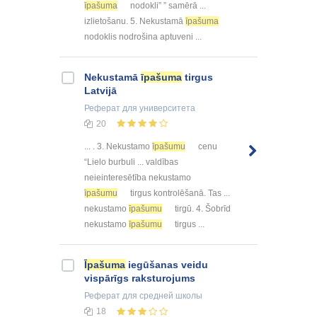
īpašuma
nodokli” ” samērā ...
izlietošanu. 5. Nekustamā
īpašuma
nodoklis nodrošina aptuveni ...
Nekustamā
īpašuma
tirgus
Latvijā
Реферат
для университета
20
... . 3. Nekustamo
īpašumu
cenu
“Lielo burbuli ... valdības
neieinteresētība nekustamo
īpašumu
tirgus kontrolēšanā. Tas ...
nekustamo
īpašumu
tirgū. 4. Šobrīd
nekustamo
īpašumu
tirgus ...
Īpašuma
iegūšanas veidu
vispārīgs raksturojums
Реферат
для средней школы
18