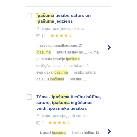
Īpašuma
tiesību saturs un
īpašuma
jēdziens
Реферат
для университета
14
... cilvēka pamattiesībām. 2)
Īpašuma
saturs sastāv no ... likuma
pamatota iespēja
īpašuma
ieslēgšanai saimnieciskā apritē ...
svarīgākā
īpašuma
tiesību satura
daļa. 6)
Īpašuma
prasību ...
Tēma -
īpašuma
tiesību būtība,
saturs,
īpašuma
iegūšanas
veidi, īpašnieka tiesības
Реферат
для средней школы
4
... izprast
īpašuma
tiesību būtību, tā