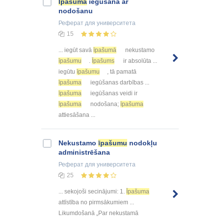
Īpašuma
iegūšana ar
nodošanu
Реферат
для университета
15
... iegūt savā
īpašumā
nekustamo
īpašumu
.
Īpašums
ir absolūta ...
iegūtu
īpašumu
, tā pamatā
īpašuma
iegūšanas darbības ...
īpašuma
iegūšanas veidi ir
īpašuma
nodošana;
īpašuma
attiesāšana ...
Nekustamo
īpašumu
nodokļu
administrēšana
Реферат
для университета
25
... sekojoši secinājumi: 1.
Īpašuma
attīstība no pirmsākumiem ...
Likumdošanā „Par nekustamā