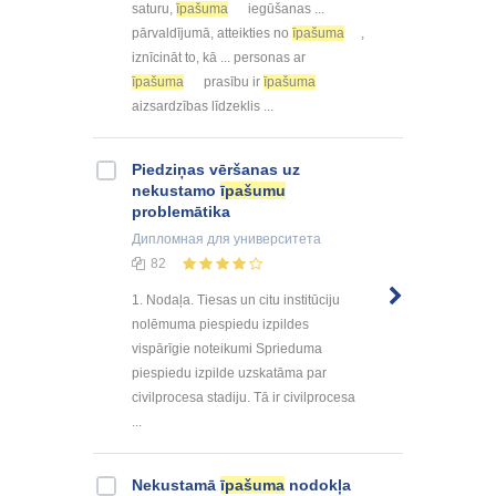
saturu,
īpašuma
iegūšanas ...
pārvaldījumā, atteikties no
īpašuma
,
iznīcināt to, kā ... personas ar
īpašuma
prasību ir
īpašuma
aizsardzības līdzeklis ...
Piedziņas vēršanas uz
nekustamo
īpašumu
problemātika
Дипломная
для университета
82
1. Nodaļa. Tiesas un citu institūciju
nolēmuma piespiedu izpildes
vispārīgie noteikumi Sprieduma
piespiedu izpilde uzskatāma par
civilprocesa stadiju. Tā ir civilprocesa
...
Nekustamā
īpašuma
nodokļa