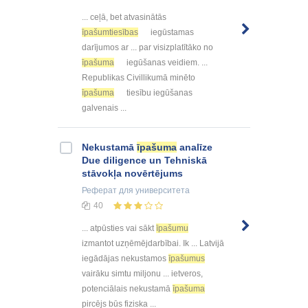
... ceļā, bet atvasinātās
īpašumtiesības
iegūstamas
darījumos ar ... par visizplatītāko no
īpašuma
iegūšanas veidiem. ...
Republikas Civillikumā minēto
īpašuma
tiesību iegūšanas
galvenais ...
Nekustamā
īpašuma
analīze
Due diligence un Tehniskā
stāvokļa novērtējums
Реферат
для университета
40
... atpūsties vai sākt
īpašumu
izmantot uzņēmējdarbībai. Ik ... Latvijā
iegādājas nekustamos
īpašumus
vairāku simtu miljonu ... ietveros,
potenciālais nekustamā
īpašuma
pircējs būs fiziska ...