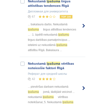
Nekustamā
īpašuma
tirgus
attīstības tendences Rīgā
Дипломная
для университета
67
TOP 100
... bakalaura darbs. Nekustamā
īpašuma
tirgus attīstības tendences
... : 1. Izpētīt nekustamā
īpašumu
tirgus darbības pamatprincipus ...
ietekmi uz nekustāmā
īpašuma
attīstību Rīgā. Bakalaura ...
Nekustamā
īpašuma
vērtības
noteicošie faktori Rīgā
Реферат
для средней школы
42
... pievēršas darbam nekustamā
īpašuma
jomā, tādējādi veicinot ...
nekustamā
īpašuma
vērtības
noteikšanai; 5. Nekustamā
īpašuma