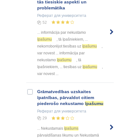
tās tiesiskie aspekti un
problemātika
Реферат
для университета
52
... informācija par nekustamo
īpašumu
, tā īpašniekiem, ...
nekorroborējot tiesības uz
īpašumu
,
var novest ... informācija par
nekustamo
īpašumu
, tā
īpašniekiem, ... tiesības uz
īpašumu
,
var novest ...
Grāmatvedības uzskaites
īpatnības, pārvaldot citiem
piederošo nekustamo
īpašumu
Реферат
для университета
29
... Nekustamais
īpašums
pārvaldīšanas likumu un Nekustamā