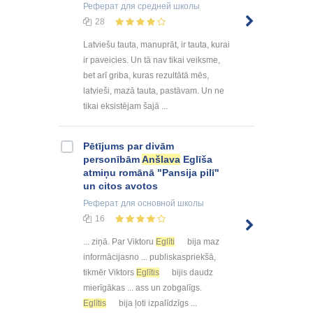
Реферат
для средней школы
28
Latviešu tauta, manuprāt, ir tauta, kurai
ir paveicies. Un tā nav tikai veiksme,
bet arī griba, kuras rezultātā mēs,
latvieši, mazā tauta, pastāvam. Un ne
tikai eksistējam šajā ...
Pētījums par divām
personībām
Anšlava
Eglīša
atmiņu romānā "Pansija pilī"
un citos avotos
Реферат
для основной школы
16
... ziņā. Par Viktoru
Eglīti
bija maz
informācijasno ... publiskaspriekšā,
tikmēr Viktors
Eglītis
bijis daudz
mierīgākas ... ass un zobgalīgs.
Eglītis
bija ļoti izpalīdzīgs ...