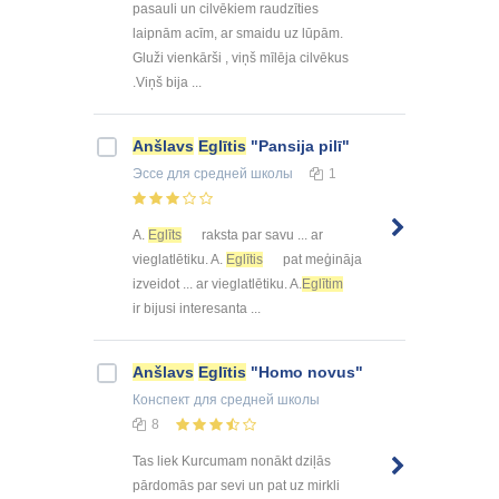
pasauli un cilvēkiem raudzīties
laipnām acīm, ar smaidu uz lūpām.
Gluži vienkārši , viņš mīlēja cilvēkus
.Viņš bija ...
Anšlavs
Eglītis
"Pansija pilī"
Эссе
для средней школы
1
A.
Eglīts
raksta par savu ... ar
vieglatlētiku. A.
Eglītis
pat meģināja
izveidot ... ar vieglatlētiku. A.
Eglītim
ir bijusi interesanta ...
Anšlavs
Eglītis
"Homo novus"
Конспект
для средней школы
8
Tas liek Kurcumam nonākt dziļās
pārdomās par sevi un pat uz mirkli