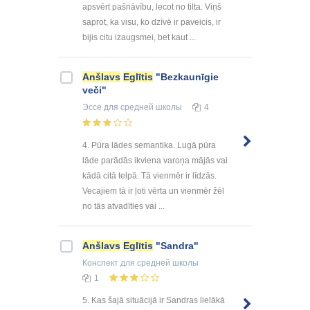
apsvērt pašnāvību, lecot no tilta. Viņš
saprot, ka visu, ko dzīvē ir paveicis, ir
bijis citu izaugsmei, bet kaut ...
Anšlavs
Eglītis
"Bezkaunīgie
veči"
Эссе
для средней школы
4
4. Pūra lādes semantika. Lugā pūra
lāde parādās ikviena varoņa mājās vai
kādā citā telpā. Tā vienmēr ir līdzās.
Vecajiem tā ir ļoti vērta un vienmēr žēl
no tās atvadīties vai ...
Anšlavs
Eglītis
"Sandra"
Конспект
для средней школы
1
5. Kas šajā situācijā ir Sandras lielākā