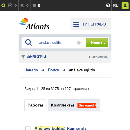
0
0
0
RU
ТИПЫ РАБОТ
Искать
ФИЛЬТРЫ
Выключены
Начало
Поиск
anšlavs eglītis
Видны 1 - 25 из 3175 на 127 страницах
Работы
Комплекты
Выгодно!
Anšlavs
Eglītis
; Raimonds