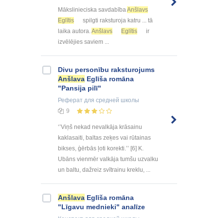
Mākslinieciska savdabība
Anšlavs
Eglītis
spilgti raksturoja katru ... tā
laika autora.
Anšlavs
Eglītis
ir
izvēlējies saviem ...
Divu personību raksturojums
Anšlava
Eglīša romāna
"Pansija pilī"
Реферат
для средней школы
9
‘’Viņš nekad nevalkāja krāsainu
kaklasaiti, baltas zeķes vai rūtainas
bikses, ģērbās ļoti korekti.’’ [6] K.
Ubāns vienmēr valkāja tumšu uzvalku
un baltu, dažreiz svītrainu kreklu, ...
Anšlava
Eglīša romāna
"Līgavu mednieki" analīze