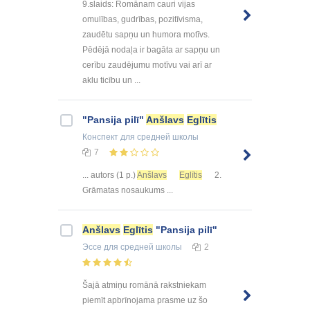
9.slaids: Romānam cauri vijas
omulības, gudrības, pozitīvisma,
zaudētu sapņu un humora motīvs.
Pēdējā nodaļa ir bagāta ar sapņu un
cerību zaudējumu motīvu vai arī ar
aklu ticību un ...
"Pansija pilī"
Anšlavs
Eglītis
Конспект
для средней школы
7
... autors (1 p.)
Anšlavs
Eglītis
2.
Grāmatas nosaukums ...
Anšlavs
Eglītis
"Pansija pilī"
Эссе
для средней школы
2
Šajā atmiņu romānā rakstniekam
piemīt apbrīnojama prasme uz šo