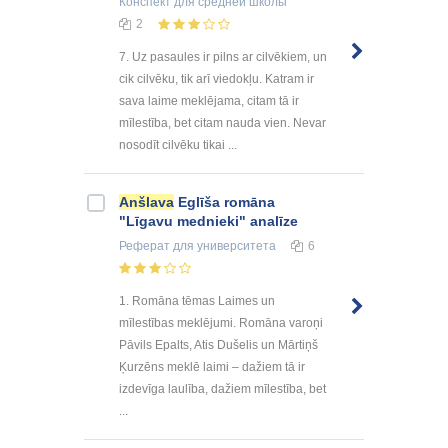
Конспект
для средней школы
2
7. Uz pasaules ir pilns ar cilvēkiem, un
cik cilvēku, tik arī viedokļu. Katram ir
sava laime meklējama, citam tā ir
mīlestība, bet citam nauda vien. Nevar
nosodīt cilvēku tikai ...
Anšlava
Eglīša romāna
"Līgavu mednieki" analīze
Реферат
для университета
6
1. Romāna tēmas Laimes un
mīlestības meklējumi. Romāna varoņi
Pāvils Epalts, Atis Dušelis un Mārtiņš
Ķurzēns meklē laimi – dažiem tā ir
izdevīga laulība, dažiem mīlestība, bet
...