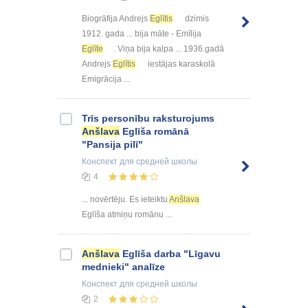
Biogrāfija Andrejs
Eglītis
dzimis
1912. gada ... bija māte - Emīlija
Eglīte
. Viņa bija kalpa ... 1936.gadā
Andrejs
Eglītis
iestājas karaskolā
Emigrācija ...
Trīs personību raksturojums
Anšlava
Eglīša romānā
"Pansija pilī"
Конспект
для средней школы
4
... novērtēju. Es ieteiktu
Anšlava
Eglīša atmiņu romānu ...
Anšlava
Eglīša darba "Līgavu
mednieki" analīze
Конспект
для средней школы
2