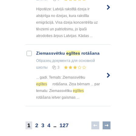
Hipotēze: Latvijā rakstītā dzeja ir
atsķirīga no dzejas, kura rakstīta
emigrācijā. Visa dzeja koncentrēta uz
tēvzemi un patriotismu, jo īpaši
atrodoties ārpus Latvijas. Kādas ...
Ziemassvētku
eglītes
rotāšana
Образец документа
для основной
школы
3
... gadi. Temats: Ziemassvētku
eglītes
rotāšana. Ziņa bērnam ... par
tematu: Ziemassvētku
eglītes
rotāšana ietver gaismas ...
1
2
3
4
..
127