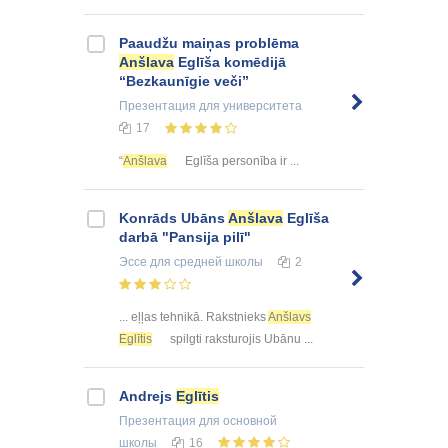
Paaudžu maiņas problēma
Anšlava
Eglīša komēdijā
“Bezkaunīgie veči”
Презентация
для университета
17
“
Anšlava
Eglīša personība ir ...
Konrāds Ubāns
Anšlava
Eglīša
darbā "Pansija pilī"
Эссе
для средней школы
2
... eļļas tehnikā. Rakstnieks
Anšlavs
Eglītis
spilgti raksturojis Ubānu ...
Andrejs
Eglītis
Презентация
для основной
школы
16