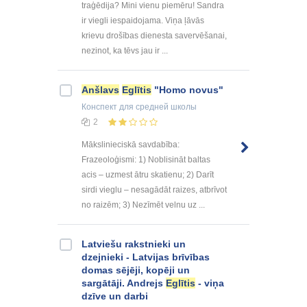
traģēdija? Mini vienu piemēru! Sandra
ir viegli iespaidojama. Viņa ļāvās
krievu drošības dienesta savervēšanai,
nezinot, ka tēvs jau ir ...
Anšlavs
Eglītis
"Homo novus"
Конспект
для средней школы
2
Mākslinieciskā savdabība:
Frazeoloģismi: 1) Noblisināt baltas
acis – uzmest ātru skatienu; 2) Darīt
sirdi vieglu – nesagādāt raizes, atbrīvot
no raizēm; 3) Nezīmēt velnu uz ...
Latviešu rakstnieki un
dzejnieki - Latvijas brīvības
domas sējēji, kopēji un
sargātāji. Andrejs
Eglītis
- viņa
dzīve un darbi