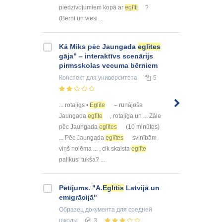
piedzīvojumiem kopā ar
eglīti
?
(Bērni un viesi ...
Kā Miks pēc Jaungada
eglītes
gāja” – interaktīvs scenārijs
pirmsskolas vecuma bērniem
Конспект
для университета
5
... rotaļīgs •
Eglīte
– runājoša
Jaungada
eglīte
, rotaļīga un ... Zāle
pēc Jaungada
eglītes
(10 minūtes)
... Pēc Jaungada
eglītes
svinībām
viņš nolēma ... , cik skaista
eglīte
palikusi tukša? ...
Pētījums. "A.
Eglītis
Latvijā un
emigrācijā"
Образец документа
для средней
школы
3