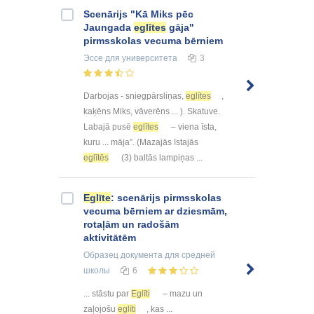
Scenārijs "Kā Miks pēc
Jaungada
eglītes
gāja"
pirmsskolas vecuma bērniem
Эссе
для университета
3
Darbojas - sniegpārsliņas,
eglītes
,
kaķēns Miks, vāverēns ... ). Skatuve.
Labajā pusē
eglītes
– viena īsta,
kuru ... māja”. (Mazajās īstajās
eglītēs
(3) baltās lampiņas ...
Eglīte
: scenārijs pirmsskolas
vecuma bērniem ar dziesmām,
rotaļām un radošām
aktivitātēm
Образец документа
для средней
школы
6
... stāstu par
Eglīti
– mazu un
zaļojošu
eglīti
, kas ...