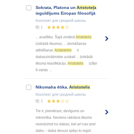
Sokrata, Platona un
Aristoteļa
ieguldījums Eiropas filosofijā
Конспект
для средней школы
1
... analītiku. Šajā zinātnē
Aristotelis
izstrādā likumus, ... domāšanas
attīstīšanai.
Aristotelim
ir
dabaszinātniskie uzskati ... Izstrādā
tikuma klasifikāciju.
Aristotelis
izšķir
6 valsts ...
Nikomaha ētika.
Aristotelis
Конспект
для средней школы
2
Tie ir, piemēram, devīgums un
mērenība. Neviens rakstura tikums
neiedzimst no dabas, bet arī nav pret
dabu – daba devusi spēju to iegūt.