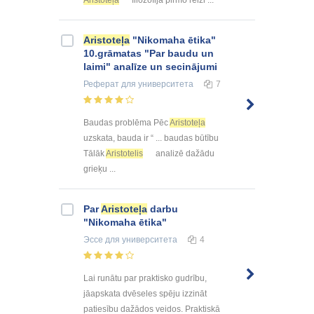
Aristoteļa
filozofijā pirmo reizi ...
Aristoteļa
"Nikomaha ētika"
10.grāmatas "Par baudu un
laimi" analīze un secinājumi
Реферат
для университета
7
Baudas problēma Pēc
Aristoteļa
uzskata, bauda ir “ ... baudas būtību
Tālāk
Aristotelis
analizē dažādu
grieķu ...
Par
Aristoteļa
darbu
"Nikomaha ētika"
Эссе
для университета
4
Lai runātu par praktisko gudrību,
jāapskata dvēseles spēju izzināt
patiesību dažādos veidos. Praktiskā