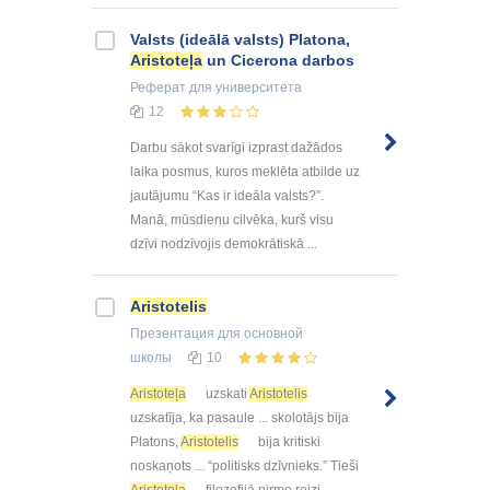
Valsts (ideālā valsts) Platona,
Aristoteļa
un Cicerona darbos
Реферат
для университета
12
Darbu sākot svarīgi izprast dažādos
laika posmus, kuros meklēta atbilde uz
jautājumu “Kas ir ideāla valsts?”.
Manā, mūsdienu cilvēka, kurš visu
dzīvi nodzīvojis demokrātiskā ...
Aristotelis
Презентация
для основной
школы
10
Aristoteļa
uzskati
Aristotelis
uzskatīja, ka pasaule ... skolotājs bija
Platons,
Aristotelis
bija kritiski
noskaņots ... “politisks dzīvnieks.” Tieši