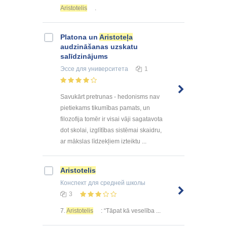
Aristotelis
.
Platona un
Aristoteļa
audzināšanas uzskatu
salīdzinājums
Эссе
для университета
1
Savukārt pretrunas - hedonisms nav
pietiekams tikumības pamats, un
filozofija tomēr ir visai vāji sagatavota
dot skolai, izglītības sistēmai skaidru,
ar mākslas līdzekļiem izteiktu ...
Aristotelis
Конспект
для средней школы
3
7.
Aristotelis
: “Tāpat kā veselība ...