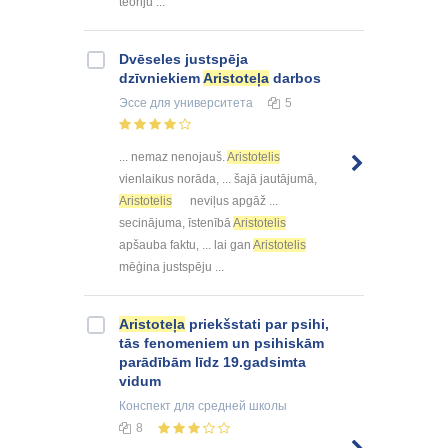
teoriju ...
Dvēseles justspēja
dzīvniekiem
Aristoteļa
darbos
Эссе
для университета
5
... nemaz nenojauš.
Aristotelis
vienlaikus norāda, ... šajā jautājumā,
Aristotelis
neviļus apgāž ...
secinājuma, īstenībā
Aristotelis
apšauba faktu, ... lai gan
Aristotelis
mēģina justspēju ...
Aristoteļa
priekšstati par psihi,
tās fenomeniem un psihiskām
parādībām līdz 19.gadsimta
vidum
Конспект
для средней школы
8