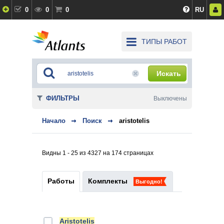
0
0
0
RU
ТИПЫ РАБОТ
Искать
ФИЛЬТРЫ
Выключены
Начало
Поиск
aristotelis
Видны 1 - 25 из 4327 на 174 страницах
Работы
Комплекты
Выгодно!
Aristotelis