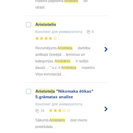
Platons papildina
Aristoteli
un
otrādi.
Aristotelis
Конспект
для университета
6
Rezumējums
Aristoteļa
darbība
antīkajā Grieķijā ... terminus un
kategorijas.
Aristotelis
ir radījis
daudz ... ” u.c. ir
Aristoteļa
nopelns.
Viņa koncepcijā ...
Aristoteļa
"Nikomaka ētikas"
5.grāmatas analīze
Конспект
для университета
16
Sākumā
Aristotelis
dod mums
priekšstatu ...