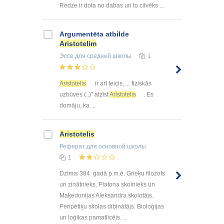
Redze ir dota no dabas un to cilvēks ...
Argumentēta atbilde
Aristotelim
Эссе
для средней школы
1
Aristotelis
ir arī teicis, ... fiziskās
uzbūves (..)" atzīst
Aristotelis
. Es
domāju, ka ...
Aristotelis
Реферат
для основной школы
1
Dzimis 384. gadā p.m.ē. Grieķu filozofs
un zinātnieks. Platona skolnieks un
Maķedonijas Aleksandra skolotājs.
Peripētiķu skolas dibinātājs. Bioloģijas
un loģikas pamatlicējs. ...