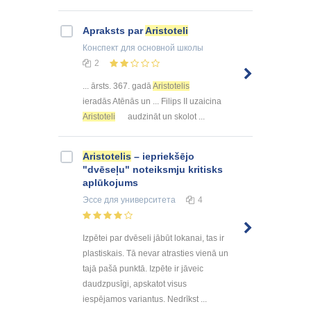
Apraksts par
Aristoteli
Конспект
для основной школы
2
... ārsts. 367. gadā
Aristotelis
ieradās Atēnās un ... Filips II uzaicina
Aristoteli
audzināt un skolot ...
Aristotelis
– iepriekšējo
"dvēseļu" noteiksmju kritisks
aplūkojums
Эссе
для университета
4
Izpētei par dvēseli jābūt lokanai, tas ir
plastiskais. Tā nevar atrasties vienā un
tajā pašā punktā. Izpēte ir jāveic
daudzpusīgi, apskatot visus
iespējamos variantus. Nedrīkst ...