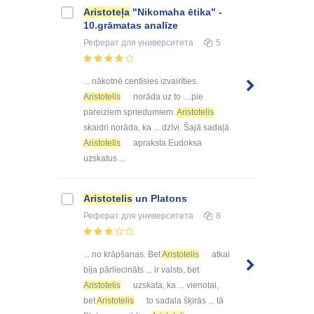
Aristoteļa
"Nikomaha ētika" -
10.grāmatas analīze
Реферат
для университета
5
... nākotnē centīsies izvairīties.
Aristotelis
norāda uz to ... pie
pareiziem spriedumiem.
Aristotelis
skaidri norāda, ka ... dzīvi. Šajā sadaļā
Aristotelis
apraksta Eudoksa
uzskatus ...
Aristotelis
un Platons
Реферат
для университета
8
... no krāpšanas. Bet
Aristotelis
atkal
bija pārliecināts ... ir valsts, bet
Aristotelis
uzskata, ka ... vienotai,
bet
Aristotelis
to sadala šķirās ... tā