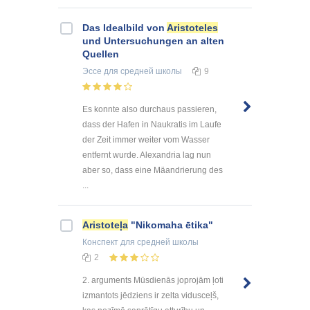
Das Idealbild von
Aristoteles
und Untersuchungen an alten
Quellen
Эссе
для средней школы
9
Es konnte also durchaus passieren,
dass der Hafen in Naukratis im Laufe
der Zeit immer weiter vom Wasser
entfernt wurde. Alexandria lag nun
aber so, dass eine Mäandrierung des
...
Aristoteļa
"Nikomaha ētika"
Конспект
для средней школы
2
2. arguments Mūsdienās joprojām ļoti
izmantots jēdziens ir zelta vidusceļš,