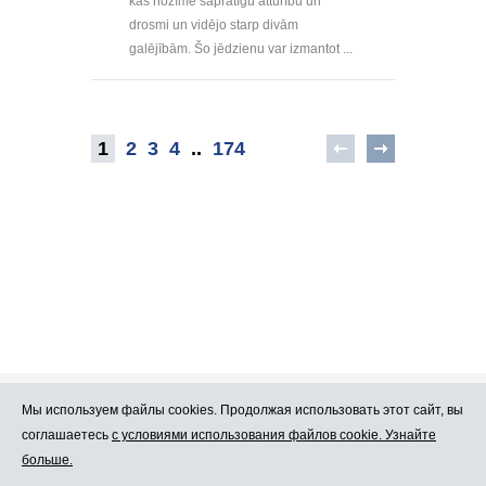
kas nozīmē saprātīgu atturību un
drosmi un vidējo starp divām
galējībām. Šo jēdzienu var izmantot ...
1
2
3
4
..
174
Мы используем файлы cookies. Продолжая использовать этот сайт, вы
Про Atlants.lv
Реклама
соглашаетесь
с условиями использования файлов cookie. Узнайте
больше.
Условия