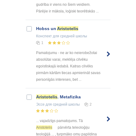
gudrība ir viens no šiem veidiem.
Pārējie ir māksla, loģiski teorētiskās ...
Hobss un
Aristotelis
Конспект
для средней школы
1
Pamatojumu - ne ar ko neierobežotai
absolūtai varai, meklēja cilvēku
egoistiskajā iedabā. Katras cilvēks
pirmām kārtām tiecas apmierināt savas
personīgās intereses, bet ...
Aristotelis
. Metafizika
Эссе
для средней школы
2
... vajadzīgs pamatojums. Tā
Aristotelis
pārvērta teleoloģiju
teoloģijā ... , turpmāko omu papildina