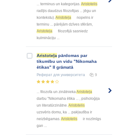
... terminus un kategorijas.
Aristotelis
radījis daudzus filozofijas ... jēgu un
kontekstu).
Aristoteļa
nopelns ir
terminu ... pārējām dzīves sfērām,
Aristoteļa
filozofijā sasniedz
kulmināciju ...
Aristoteļa
pārdomas par
tikumību un vidu "Nikomaha
ētikas" II grāmatā
Реферат
для университета
9
... filozofa un zinātnieka
Aristoteļa
darbu "Nikomaha ētika ... , psiholoģija
un literatūrzinātne.
Aristotelis
uzsvēris domu, ka ... pakļautība ir
neizbēgamas.
Aristotelis
ir nozīmīgs
gan ...