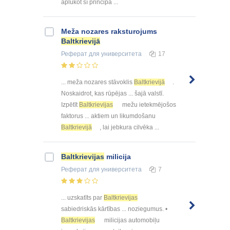
aplūkot šī principa ...
Meža nozares raksturojums
Baltkrievijā
Реферат
для университета
17
... meža nozares stāvoklis
Baltkrievijā
.
Noskaidrot, kas rūpējas ... šajā valstī.
Izpētīt
Baltkrievijas
mežu ietekmējošos
faktorus ... aktiem un likumdošanu
Baltkrievijā
, lai jebkura cilvēka ...
Baltkrievijas
milicija
Реферат
для университета
7
... uzskatīts par
Baltkrievijas
sabiedriskās kārtības ... noziegumus. •
Baltkrievijas
milicijas automobiļu