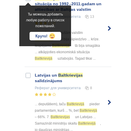
situācija no 1992.-2011.gadam un
attiecības ar Baltijas valstīm
Ты можешь добавить
Реферат
для университета
13
любую работу в список
пожеланий.
... neatkarību guvušām valstīm
Круто!
Baltkrievijai
arī bija jāpiedzīvo ... krīze.
Iespējams
Baltkrievijā
tā bija smagāka
... atkāpjoties ekonomiskā situācija
Baltkrievijā
uzlabojās. Tagad tikai ...
Latvijas un
Baltkrievijas
salīdzinājums
Реферат
для университета
8
... deputātiem), taču
Baltkrievijā
pieder
parlamentam, kurš ... %, bet
Baltkrievijā
– 66%. 7.
Baltkrievijas
un Latvijas ...
Samazināt ministriju skaitu
Baltkrievijā
,
jo daudzas ministrijas ...