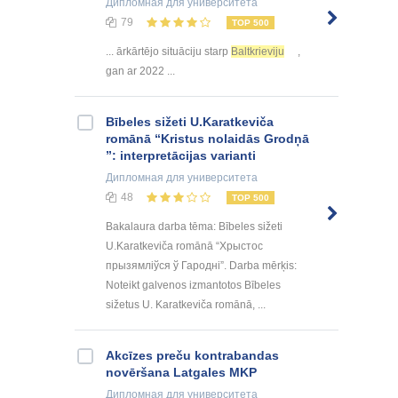
Дипломная
для университета
79
TOP 500
... ārkārtējo situāciju starp
Baltkrieviju
,
gan ar 2022 ...
Bībeles sižeti U.Karatkeviča
romānā “Kristus nolaidās Grodņā
”: interpretācijas varianti
Дипломная
для университета
48
TOP 500
Bakalaura darba tēma: Bībeles sižeti
U.Karatkeviča romānā “Хрыстос
прызямліўся ў Гародні”. Darba mērķis:
Noteikt galvenos izmantotos Bībeles
sižetus U. Karatkeviča romānā, ...
Akcīzes preču kontrabandas
novēršana Latgales MKP
Дипломная
для университета