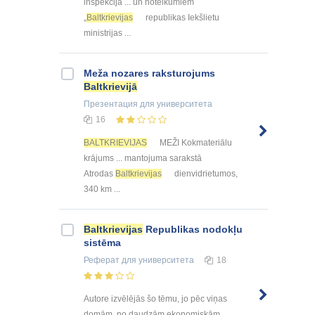
inspekcija ... un noteikumiem
„
Baltkrievijas
republikas Iekšlietu
ministrijas ...
Meža nozares raksturojums
Baltkrievijā
Презентация
для университета
16
BALTKRIEVIJAS
MEŽI Kokmateriālu
krājums ... mantojuma sarakstā
Atrodas
Baltkrievijas
dienvidrietumos,
340 km ...
Baltkrievijas
Republikas nodokļu
sistēma
Реферат
для университета
18
Autore izvēlējās šo tēmu, jo pēc viņas
domām, no daudzām ekonomiskām