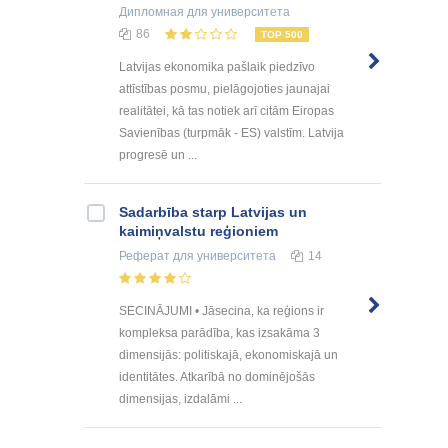
Дипломная
для университета
86
TOP 500
Latvijas ekonomika pašlaik piedzīvo
attīstības posmu, pielāgojoties jaunajai
realitātei, kā tas notiek arī citām Eiropas
Savienības (turpmāk - ES) valstīm. Latvija
progresē un ...
Sadarbība starp Latvijas un
kaimiņvalstu reģioniem
Реферат
для университета
14
SECINĀJUMI • Jāsecina, ka reģions ir
kompleksa parādība, kas izsakāma 3
dimensijās: politiskajā, ekonomiskajā un
identitātes. Atkarībā no dominējošās
dimensijas, izdalāmi ...