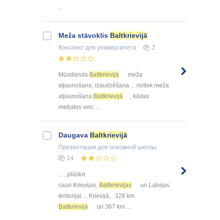
...
Meža stāvoklis
Baltkrievijā
Конспект
для университета
2
Mūsdienās
Baltkrievijā
meža
atjaunošana, izaudzēšana ... notiek meža
atjaunošana
Baltkrievijā
, kādas
metodes veic ...
Daugava
Baltkrievijā
Презентация
для основной школы
14
... , plūstot
cauri Krievijas,
Baltkrievijas
un Latvijas
teritorijai ... Krievijā, 328 km
Baltkrievijā
un 367 km ...