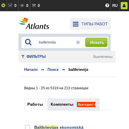
0
0
0
RU
ТИПЫ РАБОТ
Искать
ФИЛЬТРЫ
Выключены
Начало
Поиск
baltkrievija
Видны 1 - 25 из 5319 на 213 страницах
Работы
Комплекты
Выгодно!
Baltkrievijas
ekonomiskā