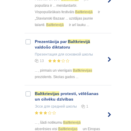
populāra ir ... meistardarbi.
Vispopulārākais festivāls
Baltkrievijā
ir
„Slavianski Bazaar ... uzstājas jaunie
talanti.
Baltkrievijā
ir arī lauku ...
Prezentācija par
Baltkrievijā
valdošo diktatoru
Презентация
для основной школы
13
... , pirmais un vienīgais
Baltkrievijas
prezidents. Skolas gados ...
Baltkrievijas
protesti, vēlēšanas
un cilvēku dzīvības
Эссе
для средней школы
1
... , šādi notikumu
Baltkrievijā
atcerēsies visi
Baltkrievijas
un Eiropas