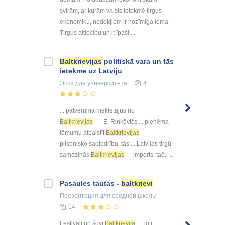
svirām, ar kurām valsts ietekmē tirgus
ekonomiku, nodokļiem ir nozīmīga loma.
Tirgus attiecību un it īpaši ...
Baltkrievijas
politiskā vara un tās
ietekme uz Latviju
Эссе
для университета
4
... patvēruma meklētājus no
Baltkrievijas
. E. Rinkēvičs ... pieņēma
lēmumu atbalstīt
Baltkrievijas
pilsonisko sabiedrību, tās ... Latvijas tirgū
samazinās
Baltkrievijas
imports, taču ...
Pasaules tautas -
baltkrievi
Презентация
для средней школы
14
Festivāli un šovi
Baltkrievijā
ļoti