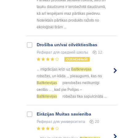
Pārtikas produkta sastāvā cukura, sāls un
tauku daudzums ir ierobežotā daudzumā,
kā arī iespējami maz pārtikas piedevu.
Noteiktais pārtikas produkts ražots no
ekoloģiski tīrām ...
Drošība un/vai cilvēktiesības
Реферат
для средней школы
12
ОЦЕНЕННЫЙ!
... migrācijas krīzi uz
Baltkrievijas
robežas, un kāda ... pieaugums, kas no
Baltkrievijas
pierobežas nelikumīgi
centās ... , kad pie Polijas –
Baltkrievijas
robežas tika sapulcināta ...
Eirāzijas Muitas savienība
Реферат
для университета
20