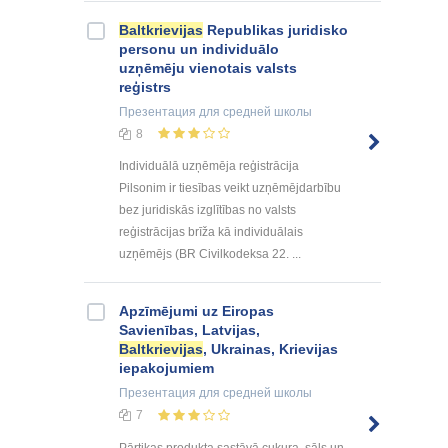
Baltkrievijas
Republikas juridisko
personu un individuālo
uzņēmēju vienotais valsts
reģistrs
Презентация
для средней школы
8
Individuālā uzņēmēja reģistrācija
Pilsonim ir tiesības veikt uzņēmējdarbību
bez juridiskās izglītības no valsts
reģistrācijas brīža kā individuālais
uzņēmējs (BR Civilkodeksa 22. ...
Apzīmējumi uz Eiropas
Savienības, Latvijas,
Baltkrievijas
, Ukrainas, Krievijas
iepakojumiem
Презентация
для средней школы
7