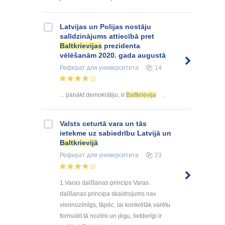
Latvijas un Polijas nostāju
salīdzinājums attiecībā pret
Baltkrievijas
prezidenta
vēlēšanām 2020. gada augustā
Реферат
для университета
14
... panākt demokrātiju, ir
Baltkrievija
.
Valsts ceturtā vara un tās
ietekme uz sabiedrību Latvijā un
Baltkrievijā
Реферат
для университета
23
1.Varas dalīšanas princips Varas
dalīšanas principa skaidrojums nav
viennozīmīgs, tāpēc, lai konkrētāk varētu
formulēt tā nozīmi un jēgu, lietderīgi ir