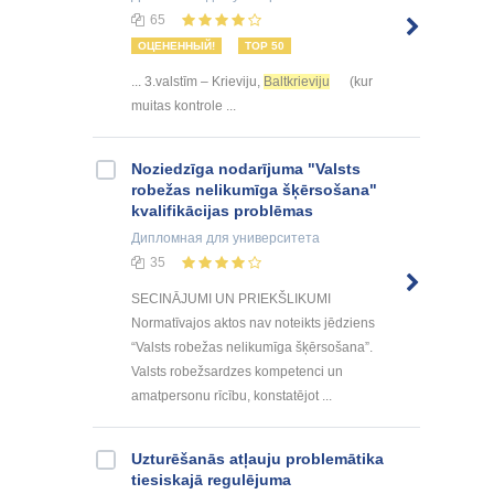
65
ОЦЕНЕННЫЙ!
TOP 50
... 3.valstīm – Krieviju,
Baltkrieviju
(kur
muitas kontrole ...
Noziedzīga nodarījuma "Valsts
robežas nelikumīga šķērsošana"
kvalifikācijas problēmas
Дипломная
для университета
35
SECINĀJUMI UN PRIEKŠLIKUMI
Normatīvajos aktos nav noteikts jēdziens
“Valsts robežas nelikumīga šķērsošana”.
Valsts robežsardzes kompetenci un
amatpersonu rīcību, konstatējot ...
Uzturēšanās atļauju problemātika
tiesiskajā regulējuma