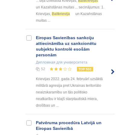
... bija izveidota Krievijas,
Baltkrievijas
un Kazahstānas muitas ... secinājumus: 1.
Krievijas,
Baltkrievija
un Kazahstānas
muitas ...
Eiropas Savienības sankciju
attiecināmība uz sankcionētu
subjektu kontrolē esošām
personām
Дипломная
для университета
52
TOP 500
Krievijas 2022. gada 24. februārī uzsāktā
militārā agresija pret Ukrainas teritoriālo
neaizskaramību un tās politisko
neatkarību ir klajš starptautiskā miera,
drošības un ...
Patvēruma procedūra Latvijā un
Eiropas Savienībā