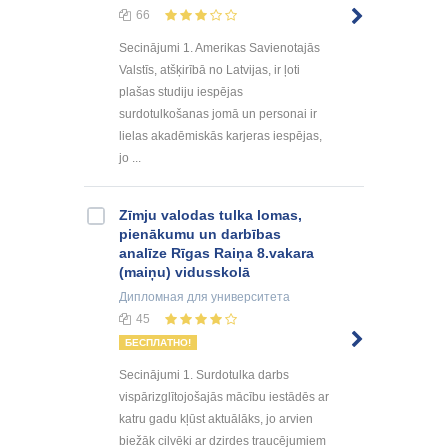
66
Secinājumi 1. Amerikas Savienotajās
Valstīs, atšķirībā no Latvijas, ir ļoti
plašas studiju iespējas
surdotulkošanas jomā un personai ir
lielas akadēmiskās karjeras iespējas,
jo ...
Zīmju valodas tulka lomas,
pienākumu un darbības
analīze Rīgas Raiņa 8.vakara
(maiņu) vidusskolā
Дипломная
для университета
45
БЕСПЛАТНО!
Secinājumi 1. Surdotulka darbs
vispārizglītojošajās mācību iestādēs ar
katru gadu kļūst aktuālāks, jo arvien
biežāk cilvēki ar dzirdes traucējumiem