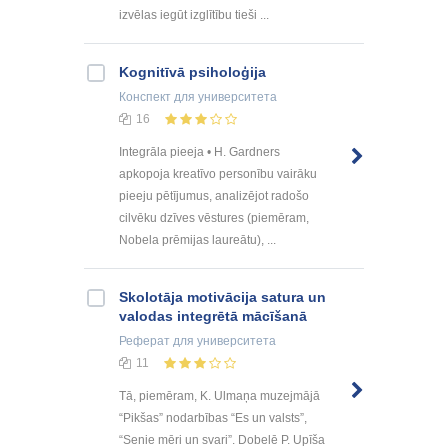
izvēlas iegūt izglītību tieši ...
Kognitīvā psiholoģija
Конспект
для университета
16
Integrāla pieeja • H. Gardners
apkopoja kreatīvo personību vairāku
pieeju pētījumus, analizējot radošo
cilvēku dzīves vēstures (piemēram,
Nobela prēmijas laureātu), ...
Skolotāja motivācija satura un
valodas integrētā mācīšanā
Реферат
для университета
11
Tā, piemēram, K. Ulmaņa muzejmājā
“Pikšas” nodarbības “Es un valsts”,
“Senie mēri un svari”. Dobelē P. Upīša