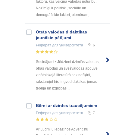
faktoru, kas veicina valodas noturību.
Nozīmīgi ir politiski, sociālie un
demogrāfiskie faktori, piemēram, ...
Otrās valodas didaktikas
jaunākie pētījumi
Реферат
для университета
6
Secinājumi • Jēdzieni dzimtās valodas,
otrās valodas un svešvalodas apguve
zinātniskajā literatūrā tiek nošķirti,
raksturojot trīs lingvodidaktikas jomas
teorijā un izglītības ...
Bērni ar dzirdes traucējumiem
Реферат
для университета
7
Ar Ludmilu iepazinos Adventistu