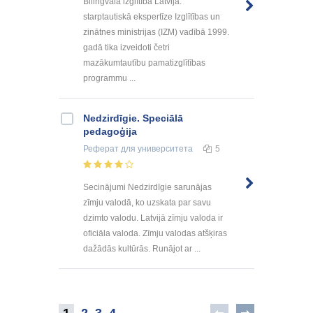
Bilingvālā izglītība Latvijā:
starptautiskā ekspertīze Izglītības un
zinātnes ministrijas (IZM) vadībā 1999.
gadā tika izveidoti četri
mazākumtautību pamatizglītības
programmu ...
Nedzirdīgie. Speciālā
pedagoģija
Реферат
для университета
5
Secinājumi Nedzirdīgie sarunājas
zīmju valodā, ko uzskata par savu
dzimto valodu. Latvijā zīmju valoda ir
oficiāla valoda. Zīmju valodas atšķiras
dažādās kultūrās. Runājot ar ...
1
2
3
4