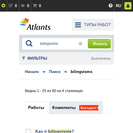
0
0
0
RU
ТИПЫ РАБОТ
Искать
ФИЛЬТРЫ
Выключены
Начало
Поиск
bilingvisms
Видны 1 - 25 из 90 на 4 страницах
Работы
Комплекты
Выгодно!
Kas ir
bilingvisms
?