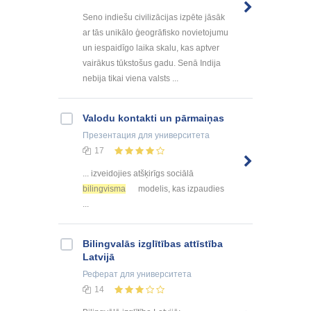
Seno indiešu civilizācijas izpēte jāsāk
ar tās unikālo ģeogrāfisko novietojumu
un iespaidīgo laika skalu, kas aptver
vairākus tūkstošus gadu. Senā Indija
nebija tikai viena valsts ...
Valodu kontakti un pārmaiņas
Презентация
для университета
17
... izveidojies atšķirīgs sociālā
bilingvisma
modelis, kas izpaudies
...
Bilingvalās izglītības attīstība
Latvijā
Реферат
для университета
14