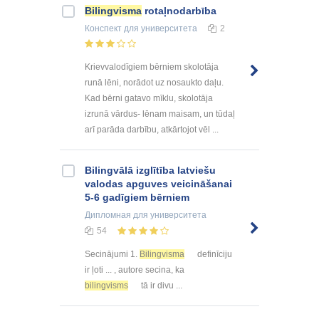
Bilingvisma
rotaļnodarbība
Конспект
для университета
2
Krievvalodīgiem bērniem skolotāja
runā lēni, norādot uz nosaukto daļu.
Kad bērni gatavo mīklu, skolotāja
izrunā vārdus- lēnam maisam, un tūdaļ
arī parāda darbību, atkārtojot vēl ...
Bilingvālā izglītība latviešu
valodas apguves veicināšanai
5-6 gadīgiem bērniem
Дипломная
для университета
54
Secinājumi 1.
Bilingvisma
definīciju
ir ļoti ... , autore secina, ka
bilingvisms
tā ir divu ...