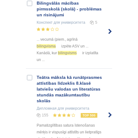
Bilingvālās mācības
pirmsskolā (skolā) - problēmas
un risinājumi
Конспект
для университета
5
... vecumā (piem., agrīnā
bilingvisma
izpēte ASV un ...
Kanādā, kur
bilingvisms
ir izplatīta
un ...
Teātra māksla kā runātprasmes
attīstības līdzeklis 8.klasē
latviešu valodas un literatūras
stundās mazākumtautību
skolās
Дипломная
для университета
155
TOP 500
Pamatizglītības satura īstenošanas
mērķis ir vispusīgi attīstīts un lietpratīgs