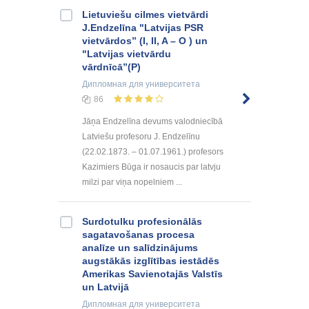
Lietuviešu cilmes vietvārdi
J.Endzelīna "Latvijas PSR
vietvārdos” (I, II, A – O ) un
"Latvijas vietvārdu
vārdnīcā”(P)
Дипломная
для университета
86
Jāņa Endzelīna devums valodniecībā
Latviešu profesoru J. Endzelīnu
(22.02.1873. – 01.07.1961.) profesors
Kazimiers Būga ir nosaucis par latvju
milzi par viņa nopelniem ...
Surdotulku profesionālās
sagatavošanas procesa
analīze un salīdzinājums
augstākās izglītības iestādēs
Amerikas Savienotajās Valstīs
un Latvijā
Дипломная
для университета