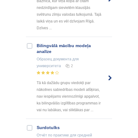
Baznīcā, kur viņa kopā ar citām
nedzirdīgam sievietēm klausījās
svētrunu zīmju valodas tulkojumā. Tajā
laikā viņa un es vēl dzīvojam Rīgā.
Dzīves ...
Bilingvālā mācību modeļa
analīze
Образец документа
для
университета
2
Tā kā dažādu grupu viedokļi par
nākotnes sabiedrības modeli atšķiras,
nav iespējams viennozīmīgi apgalvot,
ka bilingvālās izglītības programmas ir
vai nu labākas, vai sliktākas par ...
Surdotulks
Отчёт по практике
для средней