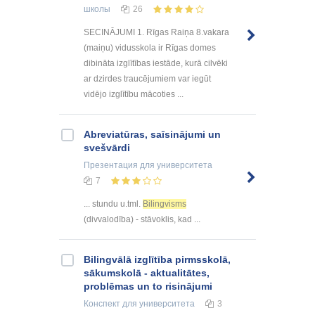
школы
26
SECINĀJUMI 1. Rīgas Raiņa 8.vakara
(maiņu) vidusskola ir Rīgas domes
dibināta izglītības iestāde, kurā cilvēki
ar dzirdes traucējumiem var iegūt
vidējo izglītību mācoties ...
Abreviatūras, saīsinājumi un
svešvārdi
Презентация
для университета
7
... stundu u.tml.
Bilingvisms
(divvalodība) - stāvoklis, kad ...
Bilingvālā izglītība pirmsskolā,
sākumskolā - aktualitātes,
problēmas un to risinājumi
Конспект
для университета
3