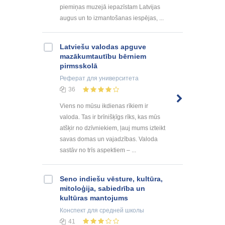
piemiņas muzejā iepazīstam Latvijas
augus un to izmantošanas iespējas, ...
Latviešu valodas apguve
mazākumtautību bērniem
pirmsskolā
Реферат
для университета
36
Viens no mūsu ikdienas rīkiem ir
valoda. Tas ir brīnišķīgs rīks, kas mūs
atšķir no dzīvniekiem, ļauj mums izteikt
savas domas un vajadzības. Valoda
sastāv no trīs aspektiem – ...
Seno indiešu vēsture, kultūra,
mitoloģija, sabiedrība un
kultūras mantojums
Конспект
для средней школы
41