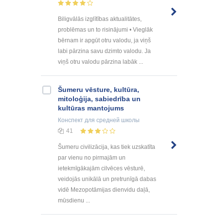
Biligvālās izglītības aktualitātes,
problēmas un to risinājumi • Vieglāk
bērnam ir apgūt otru valodu, ja viņš
labi pārzina savu dzimto valodu. Ja
viņš otru valodu pārzina labāk ...
Šumeru vēsture, kultūra,
mitoloģija, sabiedrība un
kultūras mantojums
Конспект
для средней школы
41
Šumeru civilizācija, kas tiek uzskatīta
par vienu no pirmajām un
ietekmīgākajām cilvēces vēsturē,
veidojās unikālā un pretrunīgā dabas
vidē Mezopotāmijas dienvidu daļā,
mūsdienu ...