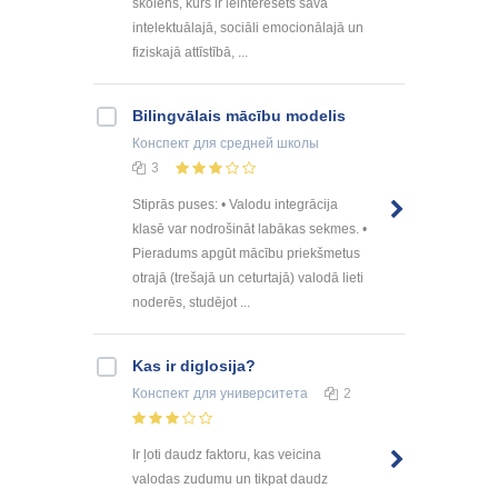
skolēns, kurš ir ieinteresēts savā
intelektuālajā, sociāli emocionālajā un
fiziskajā attīstībā, ...
Bilingvālais mācību modelis
Конспект
для средней школы
3
Stiprās puses: • Valodu integrācija
klasē var nodrošināt labākas sekmes. •
Pieradums apgūt mācību priekšmetus
otrajā (trešajā un ceturtajā) valodā lieti
noderēs, studējot ...
Kas ir diglosija?
Конспект
для университета
2
Ir ļoti daudz faktoru, kas veicina
valodas zudumu un tikpat daudz