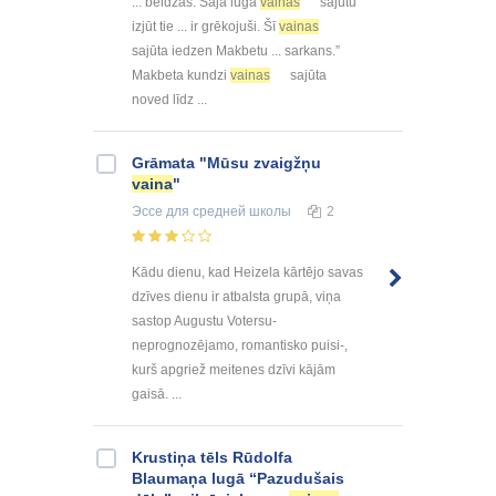
... beidzas. Šajā lugā
vainas
sajūtu
izjūt tie ... ir grēkojuši. Šī
vainas
sajūta iedzen Makbetu ... sarkans.”
Makbeta kundzi
vainas
sajūta
noved līdz ...
Grāmata "Mūsu zvaigžņu
vaina
"
Эссе
для средней школы
2
Kādu dienu, kad Heizela kārtējo savas
dzīves dienu ir atbalsta grupā, viņa
sastop Augustu Votersu-
neprognozējamo, romantisko puisi-,
kurš apgriež meitenes dzīvi kājām
gaisā. ...
Krustiņa tēls Rūdolfa
Blaumaņa lugā “Pazudušais