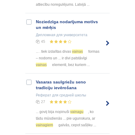
attiecību noregulējums. Latvijā ...
Noziedzīga nodarījuma motīvs
un mērķis
Дипломная
для университета
45
... . tiek izdalītas divas
vainas
formas
– nodoms un ... ir divi patstāvīgi
vainas
elementi, bez kuriem ...
Vasaras saulgriežu seno
tradīciju ievērošana
Реферат
для средней школы
27
... govij bija nopinuši
vainagu
, ko
tādu mūsdienās ... pie ugunskura, ar
vainagiem
galvās, cepot sašļiku ...