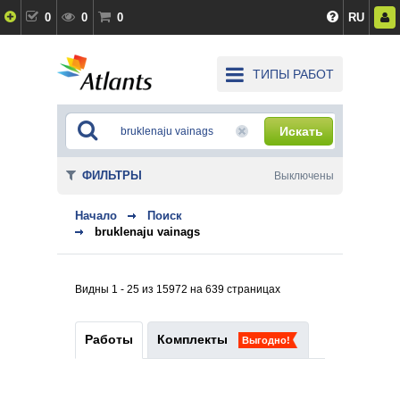
0
0
0
RU
ТИПЫ РАБОТ
Искать
ФИЛЬТРЫ
Выключены
Начало
Поиск
bruklenaju vainags
Видны 1 - 25 из 15972 на 639 страницах
Работы
Комплекты
Выгодно!