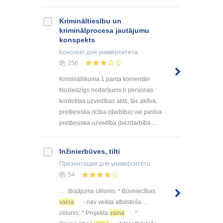
Krimināltiesību un
kriminālprocesa jautājumu
konspekts
Конспект
для университета
256
Krimināllikuma 1.panta komentāri
Noziedzīgs nodarījums ir personas
konkrētas uzvedības akts, tās aktīva,
prettiesiska rīcība (darbība) vai pasīva
prettiesiska uzvedība (bezdarbība ...
Inžinierbūves, tilti
Презентация
для университета
54
... . Bojājuma cēlonis: * Būvniecības
vaina
- nav veikta atbilstoša ...
cēlonis: * Projekta
vaina
. *