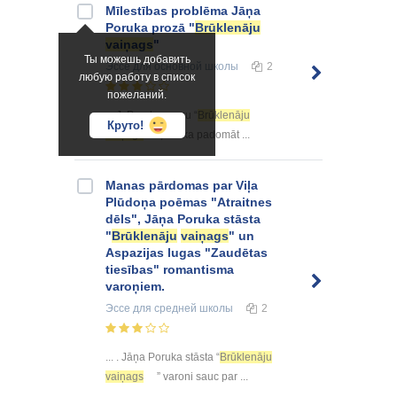
Mīlestības problēma Jāņa
Poruka prozā "
Brūklenāju
vaiņags
"
Ты можешь добавить
Эссе
для основной школы
2
любую работу в список
пожеланий.
... J. Poruka prozu “
Brūklenāju
Круто!
vaiņags
”, tā lika padomāt ...
Manas pārdomas par Viļa
Plūdoņa poēmas "Atraitnes
dēls", Jāņa Poruka stāsta
"
Brūklenāju
vaiņags
" un
Aspazijas lugas "Zaudētas
tiesības" romantisma
varoņiem.
Эссе
для средней школы
2
... . Jāņa Poruka stāsta “
Brūklenāju
vaiņags
” varoni sauc par ...