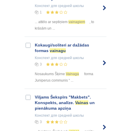
Конспект
для средней школы
1
... attēlo ar septiņiem
vainagiem
, to
krāsām un ...
Kokaugi/soliteri ar dažādas
formas
vainagu
Конспект
для средней школы
3
Nosaukums Šķirne
Vainaga
forma
Juniperus communis “ ...
Viljams Šekspīrs "Makbets".
Konspekts, analīze.
Vainas
un
pienākuma apziņa
Конспект
для средней школы
3