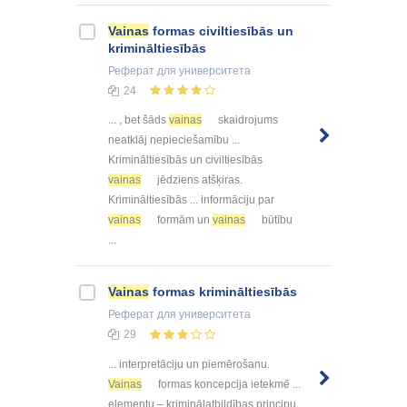
Vainas
formas civiltiesībās un
krimināltiesībās
Реферат
для университета
24
... , bet šāds
vainas
skaidrojums
neatklāj nepieciešamību ...
Krimināltiesībās un civiltiesībās
vainas
jēdziens atšķiras.
Krimināltiesībās ... informāciju par
vainas
formām un
vainas
būtību
...
Vainas
formas krimināltiesībās
Реферат
для университета
29
... interpretāciju un piemērošanu.
Vainas
formas koncepcija ietekmē ...
elementu – kriminālatbildības principu.