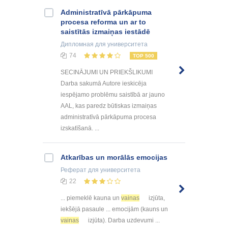
Administratīvā pārkāpuma
procesa reforma un ar to
saistītās izmaiņas iestādē
Дипломная
для университета
74
TOP 500
SECINĀJUMI UN PRIEKŠLIKUMI
Darba sakumā Autore ieskicēja
iespējamo problēmu saistībā ar jauno
AAL, kas paredz būtiskas izmaiņas
administratīvā pārkāpuma procesa
izskatīšanā. ...
Atkarības un morālās emocijas
Реферат
для университета
22
... piemeklē kauna un
vainas
izjūta,
iekšējā pasaule ... emocijām (kauns un
vainas
izjūta). Darba uzdevumi ...