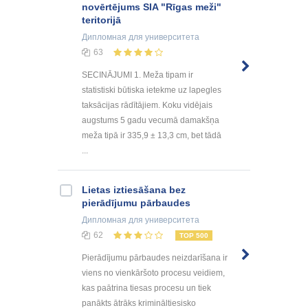
novērtējums SIA "Rīgas meži"
teritorijā
Дипломная
для университета
63
SECINĀJUMI 1. Meža tipam ir
statistiski būtiska ietekme uz lapegles
taksācijas rādītājiem. Koku vidējais
augstums 5 gadu vecumā damakšņa
meža tipā ir 335,9 ± 13,3 cm, bet tādā
...
Lietas iztiesāšana bez
pierādījumu pārbaudes
Дипломная
для университета
62
TOP 500
Pierādījumu pārbaudes neizdarīšana ir
viens no vienkāršoto procesu veidiem,
kas paātrina tiesas procesu un tiek
panākts ātrāks krimināltiesisko