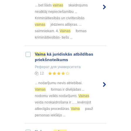
... bet šāds
vainas
skaidrojums
neatklāj nepieciešamību ...
Krimināltiesībās un civiltiesībās
vainas
jēdziens atšķiras. ...
saimniekam. 4.
Vainas
formas
krimināltiesībās- tiešs ...
Vaina
kā juridiskās atbildības
priekšnoteikums
Реферат
для университета
12
... nodarījumu nevis atriebībai.
Vainas
formas ir divējādas ...
nodomu veikts nodarījums.
Vainas
veida noskaidrošana ir ... , ievērojot
attiecīgās procedūras.
Vaina
pauž
personas iekšējo ...