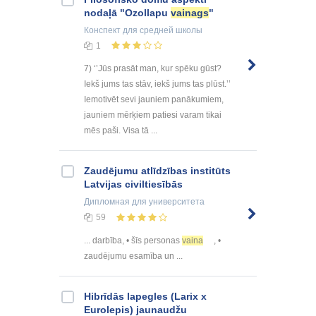
nodaļā "Ozollapu
vainags
"
Конспект
для средней школы
1
7) ‘’Jūs prasāt man, kur spēku gūst?
Iekš jums tas stāv, iekš jums tas plūst.’’
Iemotivēt sevi jauniem panākumiem,
jauniem mērķiem patiesi varam tikai
mēs paši. Visa tā ...
Zaudējumu atlīdzības institūts
Latvijas civiltiesībās
Дипломная
для университета
59
... darbība, • šīs personas
vaina
, •
zaudējumu esamība un ...
Hibrīdās lapegles (Larix x
Eurolepis) jaunaudžu