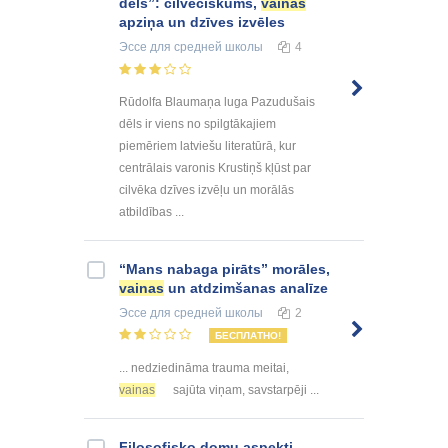
dēls”: cilvēciskums,
vainas
apziņa un dzīves izvēles
Эссе
для средней школы
4
Rūdolfa Blaumaņa luga Pazudušais
dēls ir viens no spilgtākajiem
piemēriem latviešu literatūrā, kur
centrālais varonis Krustiņš kļūst par
cilvēka dzīves izvēļu un morālās
atbildības ...
“Mans nabaga pirāts” morāles,
vainas
un atdzimšanas analīze
Эссе
для средней школы
2
БЕСПЛАТНО!
... nedziedināma trauma meitai,
vainas
sajūta viņam, savstarpēji ...
Filosofisko domu aspekti