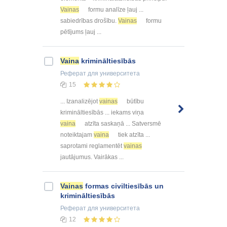
Vainas
formu analīze ļauj ...
sabiedrības drošību.
Vainas
formu
pētījums ļauj ...
Vaina
krimināltiesībās
Реферат
для университета
15
... Izanalizējot
vainas
būtību
krimināltiesībās ... iekams viņa
vaina
atzīta saskaņā ... Satversmē
noteiktajam
vaina
tiek atzīta ...
saprotami reglamentēt
vainas
jautājumus. Vairākas ...
Vainas
formas civiltiesībās un
krimināltiesībās
Реферат
для университета
12