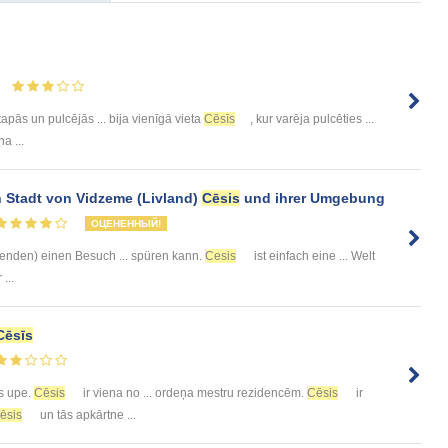
apās un pulcējās ... bija vienīgā vieta
Cēsīs
, kur varēja pulcēties ...
na ...
n Stadt von Vidzeme (Livland)
Cēsis
und ihrer Umgebung
ОЦЕНЕННЫЙ!
nden) einen Besuch ... spüren kann.
Cesis
ist einfach eine ... Welt
 ...
Cēsīs
as upe.
Cēsis
ir viena no ... ordeņa mestru rezidencēm.
Cēsis
ir
ēsis
un tās apkārtne ...