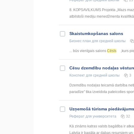
Реферат
для средней школы
15
8. KOPSAVILKUMS Projekta „Mazs mazā pil
atbilstoši mediju menedžmenta kvalifikāc
Skaistumkopšanas salons
Бизнес план
для средней школы
... būs vienīgais salons
Cēsīs
,kurs pie
Cēsu dzemdību nodaļas vēstur
Конспект
для средней школы
3
Dzemdību nodaļas teicamā darbība netik
paradīze” tika izveidota pateicoties spon
Uzņemošā tūrisma piedāvājums 
Реферат
для университета
32
Kā zināms katras valsts bagātība ir atkarī
Latvija ir bagāta ar dabas resursiem un ek