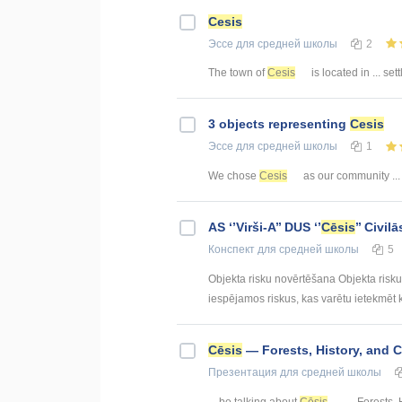
Cesis
Эссе
для средней школы
2
The town of
Cesis
is located in ... se
3 objects representing
Cesis
Эссе
для средней школы
1
We chose
Cesis
as our community ...
AS ‘’Virši-A’’ DUS ‘’
Cēsis
’’ Civi
Конспект
для средней школы
5
Objekta risku novērtēšana Objekta risku n
iespējamos riskus, kas varētu ietekmēt k
Cēsis
— Forests, History, and 
Презентация
для средней школы
... be talking about
Cēsis
— Forests, H