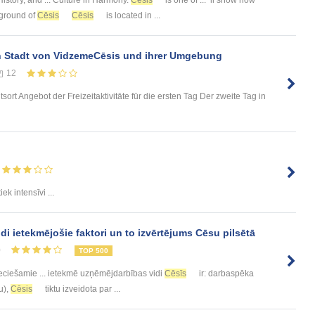
kground of
Cēsis
Cēsis
is located in ...
n Stadt von VidzemeCēsis und ihrer Umgebung
12
ort Angebot der Freizeitaktivitāte fūr die ersten Tag Der zweite Tag in
iek intensīvi ...
i ietekmējošie faktori un to izvērtējums Cēsu pilsētā
0
TOP 500
eciešamie ... ietekmē uzņēmējdarbības vidi
Cēsīs
ir: darbaspēka
u),
Cēsis
tiktu izveidota par ...