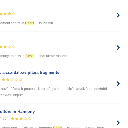
ttlement centre in
Cesis
is the hill ...
 many objects in
Cesis
that attract visitors ...
lās aizsardzības plāna fragments
ovērtēšana ir process, kura mērķis ir identificēt, analizēt un novērtēt
onkrētu objektu, ...
Culture in Harmony
20
istory, and ... Culture in Harmony.
Cēsis
is one of ... ’ll show how