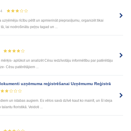
34
zņēmēja rīcību pētīt un apmierināt pieprasījumu, organizēt tikai
tā, lai nodrošinātu peļņu tagad un ...
 mērķis- aplūkot un analizēt Cēsu iedzīvotāju informētību par patērētāju
tēze- Cēsu patērētājiem ...
 dokumenti uzņēmuma reģistrēšanai Uzņēmumu Reģistrā
ediem un istabas augiem. Es vēlos savā dzīvē kaut ko mainīt, un šī ideja
antu floristikā. Veidoti ...