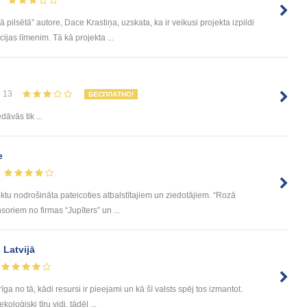
sētā” autore, Dace Krastiņa, uzskata, ka ir veikusi projekta izpildi
ijas līmenim. Tā kā projekta ...
13
БЕСПЛАТНО!
dāvās tik ...
e
tu nodrošināta pateicoties atbalstītajiem un ziedotājiem. “Rozā
soriem no firmas “Jupīters” un ...
Latvijā
ga no tā, kādi resursi ir pieejami un kā šī valsts spēj tos izmantot.
oloģiski tīru vidi, tādēļ ...