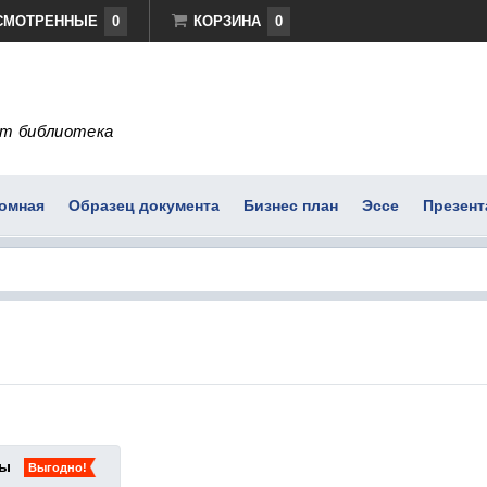
СМОТРЕННЫЕ
0
КОРЗИНА
0
т библиотека
омная
Образец документа
Бизнес план
Эссе
Презент
ты
Выгодно!