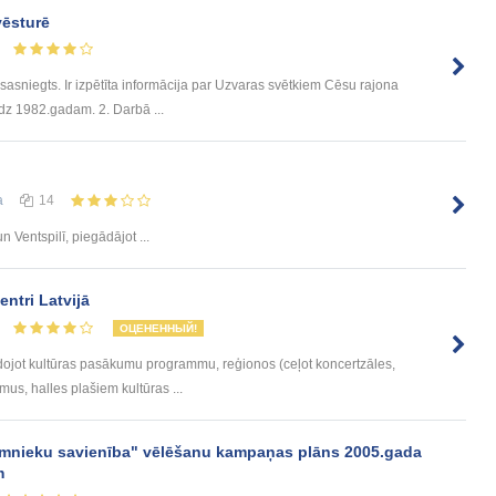
vēsturē
r sasniegts. Ir izpētīta informācija par Uzvaras svētkiem Cēsu rajona
dz 1982.gadam. 2. Darbā ...
а
14
n Ventspilī, piegādājot ...
entri Latvijā
ОЦЕНЕННЫЙ!
veidojot kultūras pasākumu programmu, reģionos (ceļot koncertzāles,
mus, halles plašiem kultūras ...
Zemnieku savienība" vēlēšanu kampaņas plāns 2005.gada
m