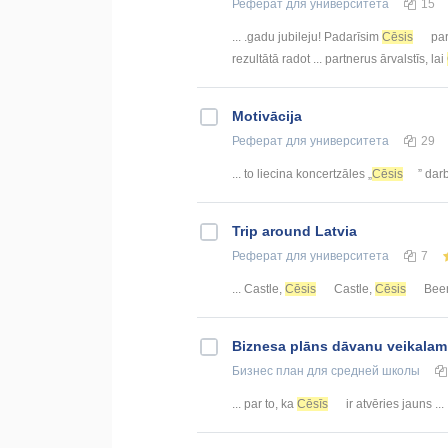
Реферат
для университета
15
... .gadu jubileju! Padarīsim
Cēsis
par
rezultātā radot ... partnerus ārvalstīs, lai
Motivācija
Реферат
для университета
29
... to liecina koncertzāles „
Cēsis
” dar
Trip around Latvia
Реферат
для университета
7
... Castle,
Cēsis
Castle,
Cēsis
Beer
Biznesa plāns dāvanu veikalam
Бизнес план
для средней школы
... par to, ka
Cēsīs
ir atvēries jauns ...