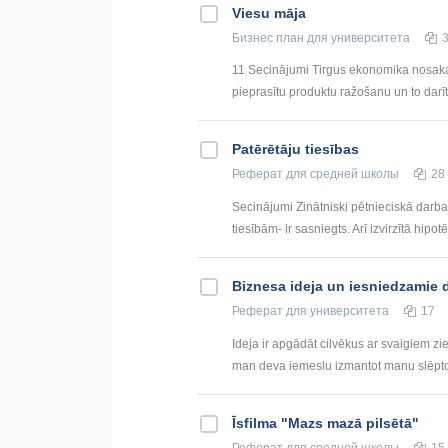
Viesu māja
Бизнес план
для университета
11 Secinājumi Tirgus ekonomika nosaka u
pieprasītu produktu ražošanu un to darīt 
Patērētāju tiesības
Реферат
для средней школы
28
Secinājumi Zinātniski pētnieciskā darba
tiesībām- ir sasniegts. Arī izvirzītā hipo
Biznesa ideja un iesniedzamie
Реферат
для университета
17
Ideja ir apgādāt cilvēkus ar svaigiem zi
man deva iemeslu izmantot manu slēpto tal
Īsfilma "Mazs mazā pilsētā"