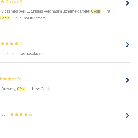
 Vidzemes pērli ... tūrisms Veicināsim uzņēmējdarbību
Cēsīs
, tā
Cēsis
kļūtu par tūrismam ...
binieku kultūras pasākumu ...
 Brewery,
Cēsis
New Castle ...
23