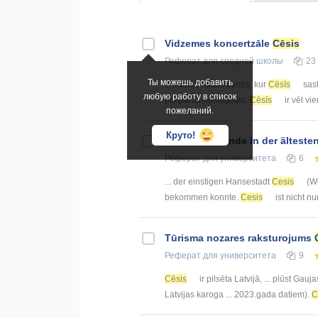
Vidzemes koncertzāle
Cēsis
Реферат
для средней школы
23
Ты можешь добавить
... sabiedriskais centrs, kur
Cēsīs
sast
любую работу в список
pat pārāk noslogotas.
Cēsīs
ir vēl vie
пожеланий.
Круто!
Ein Wochenende in der älteste
Реферат
для университета
6
... der einstigen Hansestadt
Cesis
(We
bekommen konnte.
Cesis
ist nicht nur
Tūrisma nozares raksturojums
Реферат
для университета
9
Cēsis
ir pilsēta Latvijā, ... plūst Gauj
Latvijas karoga ... 2023.gada datiem).
C