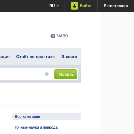
RU
Войти
Регистрация
ЧАВО
ация
Отчёт по практике
Э-книга
Искать
Все категории
Точные науки и природа