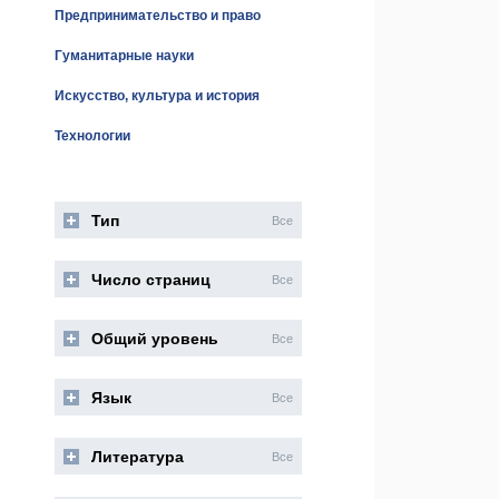
Предпринимательство и право
Гуманитарные науки
Искусство, культура и история
Технологии
Тип
Все
Число страниц
Все
Общий уровень
Все
Язык
Все
Литература
Все