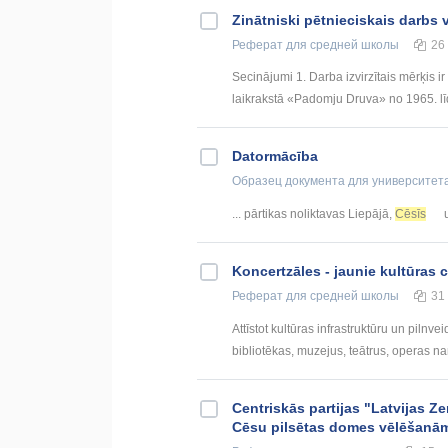
Zinātniski pētnieciskais darbs 
Реферат
для средней школы
26
Secinājumi 1. Darba izvirzītais mērķis i
laikrakstā «Padomju Druva» no 1965. lī
Datormācība
Образец документа
для университет
... pārtikas noliktavas Liepājā,
Cēsīs
u
Koncertzāles - jaunie kultūras c
Реферат
для средней школы
31
Attīstot kultūras infrastruktūru un piln
bibliotēkas, muzejus, teātrus, operas na
Centriskās partijas "Latvijas 
Cēsu pilsētas domes vēlēšanā