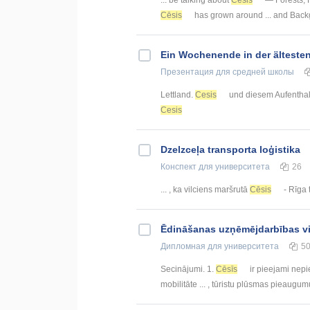
Cēsis
has grown around ... and Bac
Ein Wochenende in der älteste
Презентация
для средней школы
Lettland.
Cesis
und diesem Aufenthalts
Cesis
Dzelzceļa transporta loģistika
Конспект
для университета
26
... , ka vilciens maršrutā
Cēsis
- Rīga t
Ēdināšanas uzņēmējdarbības vid
Дипломная
для университета
5
Secinājumi. 1.
Cēsīs
ir pieejami nepi
mobilitāte ... , tūristu plūsmas pieaugum