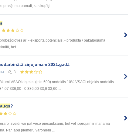
ie prasījumu pamati, kas kopīgi ...
s
probežojoties ar: - eksporta potenciāls, - produkta / pakalpojuma
aitā, bet ...
odarbinātā ziņojumam 2021.gadā
лы
3
ākumi VSAOI objekts (min 500) nodoklis 10% VSAOI objekts nodoklis
34,07 336,00 - 0 336,00 33,6 33,60 ...
raugs
?
terāro izveidi vai pat veco piesaukšanu, bet vēl joprojām ir manāma
ā. Par labu piemēru varoņiem ...