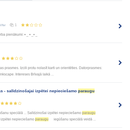
олы
1
ba pienākumi: • _ • _• _
prasmes. Izcili protu nolasīt karti un orientēties. Datorprasmes:
kscape. Intereses Brīvajā laikā ...
s - salīdzinošajai izpētei nepieciešamo
paraugu
šanu speciālā ... Salīdzinošai izpētei nepieciešamo
paraugu
i izpētei nepieciešamo
paraugu
iegūšanu speciālā veidā ...