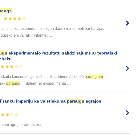
raugs
cināt to, ka respondenti diezgan daudz ir informēti par Latvijas
dusskolēni vairāk ir informēti ...
ugu
eksperimentālo rezultātu salīdzinājums ar teorētiski
robežu
skaita koncentrāciju tieši ... , eksperimentāli no 60
paraugiem
irāk
paraugu
datiem, jo eksperimenta ...
Franku impēriju kā valstiskuma
paraugu
agrajos
umam agrajos viduslaikos ...