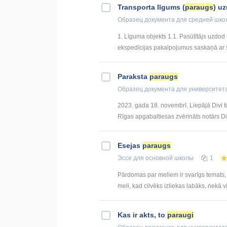
Transporta līgums (
paraugs
) u
Образец документа
для средней шко
1. Līguma objekts 1.1. Pasūtītājs uzd
ekspedīcijas pakalpojumus saskaņā ar š
Paraksta
paraugs
Образец документа
для университет
2023. gada 18. novembrī, Liepājā Divi t
Rīgas apgabaltiesas zvērināts notārs D
Esejas
paraugs
Эссе
для основной школы
1
Pārdomas par meliem ir svarīgs temats, jo
meli, kad cilvēks izliekas labāks, nekā viņš 
Kas ir akts, to
paraugi