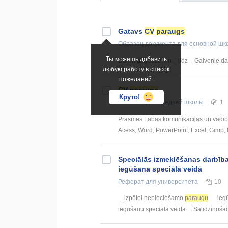
Gatavs
CV
paraugs
Образец документа
для основной шк
Ты можешь добавить
Darba pieredze: no _ līdz _ Galvenie dar
любую работу в список
пожеланий.
CV
paraugs
Круто!
Конспект
для средней школы
1
Prasmes Labas komunikācijas un vadības 
Acess, Word, PowerPoint, Excel, Gimp, In
Speciālās izmeklēšanas darbība
iegūšana speciālā veidā
Реферат
для университета
10
... izpētei nepieciešamo
paraugu
iegū
iegūšanu speciālā veidā ... Salīdzinoša