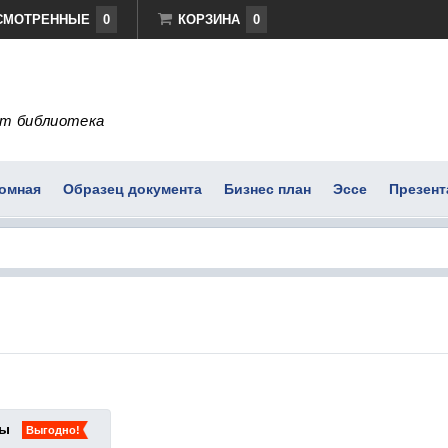
СМОТРЕННЫЕ
0
КОРЗИНА
0
т библиотека
омная
Образец документа
Бизнес план
Эссе
Презент
ты
Выгодно!