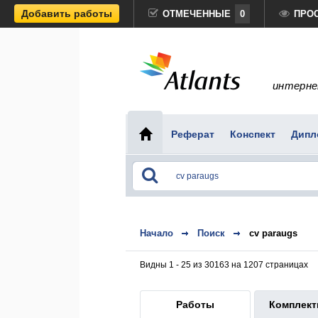
Добавить работы
ОТМЕЧЕННЫЕ
0
ПРО
интерне
Реферат
Конспект
Дипл
Начало
Поиск
cv paraugs
Видны 1 - 25 из 30163 на 1207 страницах
Работы
Комплек