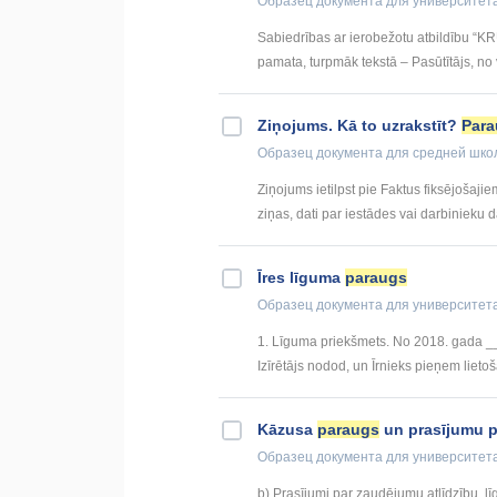
Образец документа
для университет
Sabiedrības ar ierobežotu atbildību “KR
pamata, turpmāk tekstā – Pasūtītājs, no 
Ziņojums. Kā to uzrakstīt?
Para
Образец документа
для средней шко
Ziņojums ietilpst pie Faktus fiksējoša
ziņas, dati par iestādes vai darbinieku d
Īres līguma
paraugs
Образец документа
для университет
1. Līguma priekšmets. No 2018. gada _
Izīrētājs nodod, un Īrnieks pieņem lietošan
Kāzusa
paraugs
un prasījumu 
Образец документа
для университет
b) Prasījumi par zaudējumu atlīdzību, l