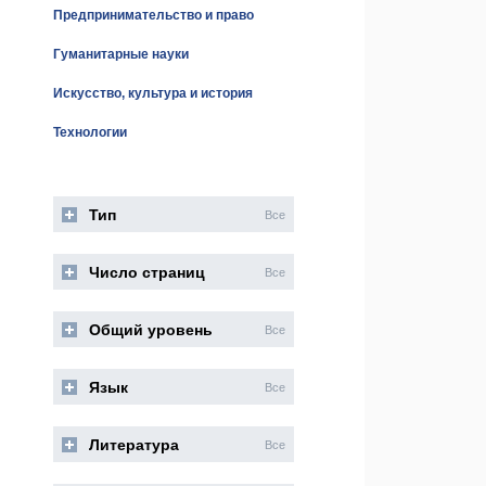
Предпринимательство и право
Гуманитарные науки
Искусство, культура и история
Технологии
Тип
Все
Число страниц
Все
Общий уровень
Все
Язык
Все
Литература
Все