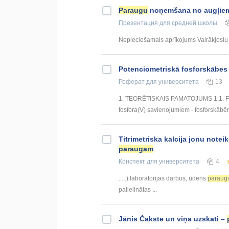
Paraugu
noņemšana no augļie
Презентация
для средней школы
Nepieciešamais aprīkojums Vairākjosl
Potenciometriskā fosforskābe
Реферат
для университета
13
1. TEORĒTISKAIS PAMATOJUMS 1.1. Fos
fosfora(V) savienojumiem - fosforskābē
Titrimetriska kalcija jonu not
paraugam
Конспект
для университета
4
... .) laboratorijas darbos, ūdens
paraug
palielinātas ...
Jānis Čakste un viņa uzskati –