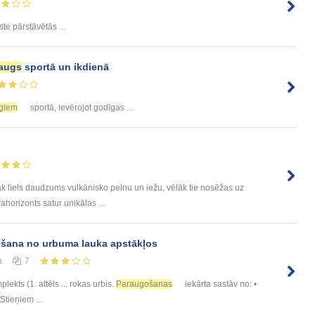
ste pārstāvētās ...
augs
sportā un ikdienā
giem
sportā, ievērojot godīgas ...
k liels daudzums vulkānisko pelnu un iežu, vēlāk tie nosēžas uz
ahorizonts satur unikālas ...
šana no urbuma lauka apstākļos
а
7
lekts (1. attēls ... rokas urbis.
Paraugošanas
iekārta sastāv no: •
• Stieņiem ...