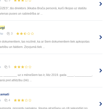
а
5
ŪZES”, tās direktors Jēkaba Brača personā, kurš rīkojas uz statūtu
vienas puses un sabiedrība ar ...
ugi
лы
3
jiem dokumentiem, tas nozīmē, ka ar šiem dokumentiem tiek apkopotas
arbību un faktiem. Ziņojumā tiek ...
а
5
__ ________ uz x mēnešiem tas ir, līdz 2019. gada ____.__________,
ā pret atlīdzību (īrē) ...
pamati
а
4
īgumsoda, procentu samaksu, līguma atcelšanu un citi sekundāri no