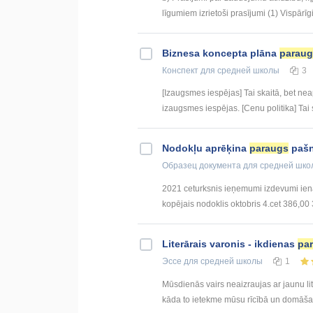
līgumiem izrietoši prasījumi (1) Vispārīg
Biznesa koncepta plāna
paraug
Конспект
для средней школы
3
[Izaugsmes iespējas] Tai skaitā, bet nea
izaugsmes iespējas. [Cenu politika] Tai sk
Nodokļu aprēķina
paraugs
pašn
Образец документа
для средней шко
2021 ceturksnis ieņemumi izdevumi ien
kopējais nodoklis oktobris 4.cet 386,00 
Literārais varonis - ikdienas
pa
Эссе
для средней школы
1
Mūsdienās vairs neaizraujas ar jaunu li
kāda to ietekme mūsu rīcībā un domāšan