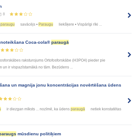
m
8
u
paraugu
savācējs •
Paraugu
liekšķere • Vispārīgi rīki ...
s noteikšana Coca-cola®
paraugā
forskābes raksturojums Ortofosforskābe (H3PO4) pieder pie
m un ir vispazīstamākā no tām. Bezūdens ...
eikšana un magnija jonu koncentrācijas novērtēšana ūdens
s
ir diezgan mīksts ... nozīmē, ka ūdens
paraugā
netiek konstatētas
paraugs
mūsdienu politiķiem