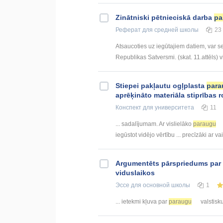
Zinātniski pētnieciskā darba
pa
Реферат
для средней школы
23
Atsaucoties uz iegūtajiem datiem, var se
Republikas Satversmi. (skat. 11.attēls) vi
Stiepei pakļautu ogļplasta
para
aprēķināto materiāla stiprības 
Конспект
для университета
11
... sadalījumam. Ar vislielāko
paraugu
iegūstot vidējo vērtību ... precīzāki ar va
Argumentēts pārspriedums par 
viduslaikos
Эссе
для основной школы
1
... ietekmi kļuva par
paraugu
valstisk