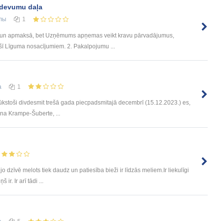
zdevumu daļa
лы
1
od un apmaksā, bet Uzņēmums apņemas veikt kravu pārvadājumus,
ī Līguma nosacījumiem. 2. Pakalpojumu ...
а
1
ūkstoši divdesmit trešā gada piecpadsmitajā decembrī (15.12.2023.) es,
ina Krampe-Šuberte, ...
 dzīvē melots tiek daudz un patiesība bieži ir līdzās meliem.Ir liekulīgi
ir. Ir arī tādi ...