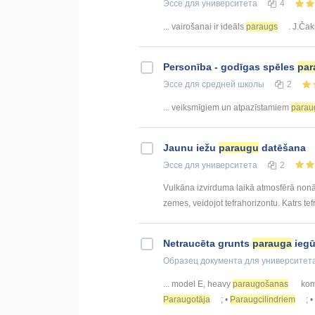
Эссе
для университета
4
... vairošanai ir ideāls
paraugs
. J.Čak
Personība - godīgas spēles
par
Эссе
для средней школы
2
... veiksmīgiem un atpazīstamiem
parau
Jaunu iežu
paraugu
datēšana
Эссе
для университета
2
Vulkāna izvirduma laikā atmosfērā nonā
zemes, veidojot tefrahorizontu. Katrs tefr
Netraucēta grunts
parauga
iegū
Образец документа
для университет
... model E, heavy
paraugošanas
komp
Paraugotāja
; •
Paraugcilindriem
; 