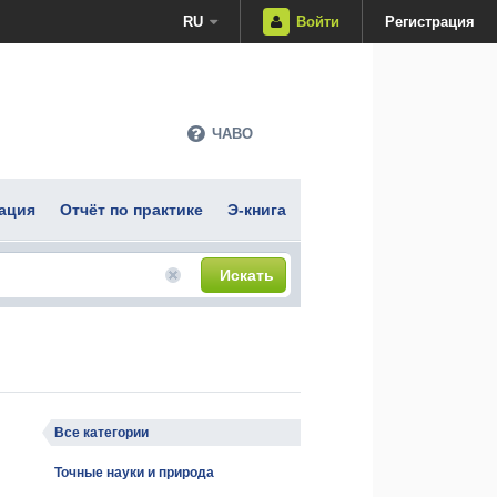
RU
Войти
Регистрация
ЧАВО
ация
Отчёт по практике
Э-книга
Искать
Все категории
Точные науки и природа