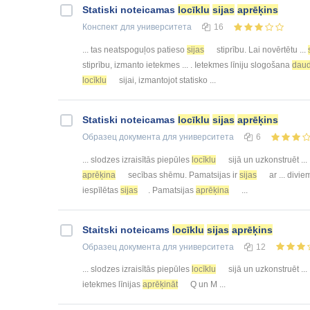
Statiski noteicamas
locīklu
sijas
aprēķins
Конспект
для университета
16
... tas neatspoguļos patieso
sijas
stiprību. Lai novērtētu ...
stiprību, izmanto ietekmes ... . Ietekmes līniju slogošana
daud
locīklu
sijai, izmantojot statisko ...
Statiski noteicamas
locīklu
sijas
aprēķins
Образец документа
для университета
6
... slodzes izraisītās piepūles
locīklu
sijā un uzkonstruēt ..
aprēķina
secības shēmu. Pamatsijas ir
sijas
ar ... divie
iespīlētas
sijas
. Pamatsijas
aprēķina
...
Staitski noteicams
locīklu
sijas
aprēķins
Образец документа
для университета
12
... slodzes izraisītās piepūles
locīklu
sijā un uzkonstruēt ...
ietekmes līnijas
aprēķināt
Q un M ...