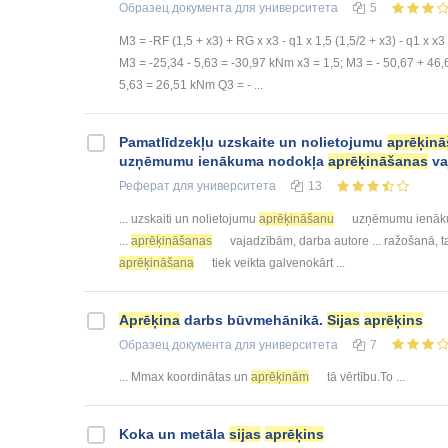
Образец документа
для университета
5
M3 = -RF (1,5 + x3) + RG x x3 - q1 x 1,5 (1,5/2 + x3) - q1 x x3 
M3 = -25,34 - 5,63 = -30,97 kNm x3 = 1,5; M3 = - 50,67 + 46,
5,63 = 26,51 kNm Q3 = - ...
Pamatlīdzekļu uzskaite un nolietojumu
aprēķin
uzņēmumu ienākuma nodokļa
aprēķināšanas
va
Реферат
для университета
13
... uzskaiti un nolietojumu
aprēķināšanu
uzņēmumu ienāk
...
aprēķināšanas
vajadzībām, darba autore ... ražošanā, t
aprēķināšana
tiek veikta galvenokārt ...
Aprēķina
darbs būvmehānikā.
Sijas
aprēķins
Образец документа
для университета
7
... Mmax koordinātas un
aprēķinām
tā vērtību.To ...
Koka un metāla
sijas
aprēķins