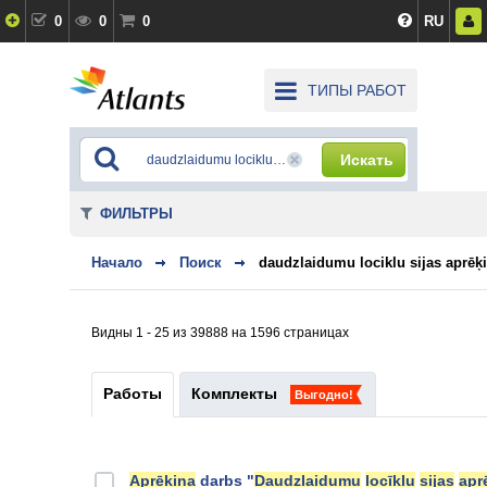
0
0
0
RU
ТИПЫ РАБОТ
Искать
ФИЛЬТРЫ
Начало
Поиск
daudzlaidumu lociklu sijas aprēķ
Видны 1 - 25 из 39888 на 1596 страницах
Работы
Комплекты
Выгодно!
Aprēķina
darbs "
Daudzlaidumu
locīklu
sijas
apr