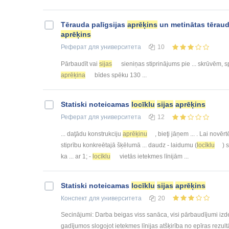
Tērauda palīgsijas
aprēķins
un metinātas tērau
aprēķins
Реферат
для университета
10
Pārbaudīt vai
sijas
sieniņas stiprinājums pie ... skrūvēm, 
aprēķina
bīdes spēku 130 ...
Statiski noteicamas
locīklu
sijas
aprēķins
Реферат
для университета
12
... daţādu konstrukciju
aprēķinu
, bieţi jāņem ... . Lai novēr
stiprību konkreētajā šķēlumā ... daudz - laidumu (
locīklu
) 
ka ... ar 1; -
locīklu
vietās ietekmes līnijām ...
Statiski noteicamas
locīklu
sijas
aprēķins
Конспект
для университета
20
Secinājumi: Darba beigas viss sanāca, visi pārbaudījumi izd
gadījumos slogojot ietekmes līnijas atšķirība no epīras rezul