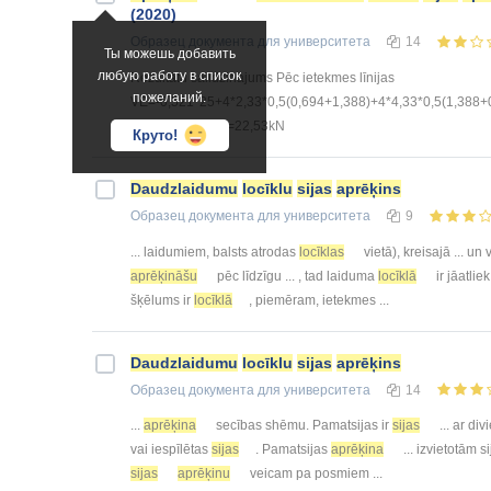
(2020)
Образец документа
для университета
14
Ты можешь добавить
любую работу в список
Rezultātu salidzinājums Pēc ietekmes līnijas
пожеланий.
VE=-0,521*25+4*2,33*0,5(0,694+1,388)+4*4,33*0,5(1,388+
0,111*10-20*1/6=22,53kN
Круто!
Daudzlaidumu
locīklu
sijas
aprēķins
Образец документа
для университета
9
... laidumiem, balsts atrodas
locīklas
vietā), kreisajā ... un 
aprēķināšu
pēc līdzīgu ... , tad laiduma
locīklā
ir jāatliek
šķēlums ir
locīklā
, piemēram, ietekmes ...
Daudzlaidumu
locīklu
sijas
aprēķins
Образец документа
для университета
14
...
aprēķina
secības shēmu. Pamatsijas ir
sijas
... ar di
vai iespīlētas
sijas
. Pamatsijas
aprēķina
... izvietotām s
sijas
aprēķinu
veicam pa posmiem ...