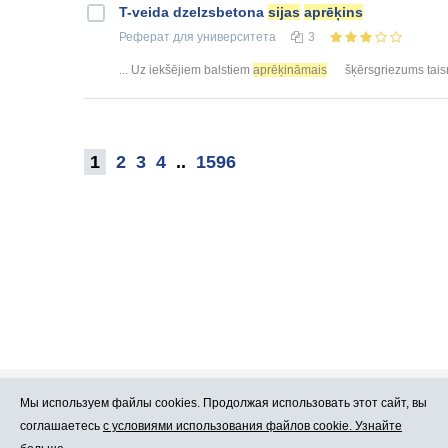
T-veida dzelzsbetona
sijas
aprēķins
Реферат
для университета
3
... Uz iekšējiem balstiem
aprēķināmais
šķērsgriezums taisn
1
2
3
4
..
1596
Мы используем файлы cookies. Продолжая использовать этот сайт, вы
Про Atlants.lv
Реклама
соглашаетесь
с условиями использования файлов cookie. Узнайте