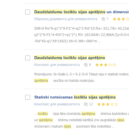
Daudzlaidumu
locīklu
sijas
aprēķins
un dimensi
Образец документа
для университета
7
ΣMf=0 Re*8-q1*2*9-P1*4+q2*2-Rd*10 Re= 321,7/8= 40,21k
q2*2*9-P1*4+Rd*2+q1*2*1 Rf= 183,66/8= 22,96kN Σy=0 0
-Rd*X6-q1*X6*(X6/2) X6=0; M6= 0kN*m ...
Daudzlaiduma
locīklu
sijas
aprēķins
Конспект
для университета
8
Risinājums: N=Satb-L-3 = 5-2-3=0 Tātad sija ir statiski notei
aprēķina
secība un balsta reakcijas:
Statiski noteicamas
locīklu
sijas
aprēķins
Конспект
для университета
12
...
locīklu
sijai tika izveidota
aprēķina
shēma balstoties 
uz
aprēķinu
shēmu noteiktā kārtībā (no augstākās
sijas
virzienam ) katram
sijas
posmam tika noteiktas ...