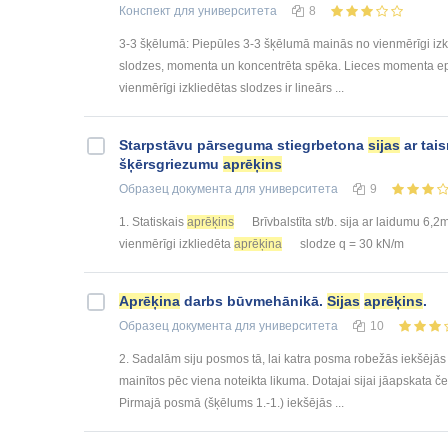
Конспект
для университета
8
3-3 šķēlumā: Piepūles 3-3 šķēlumā mainās no vienmērīgi izk
slodzes, momenta un koncentrēta spēka. Lieces momenta ep
vienmērīgi izkliedētas slodzes ir lineārs ...
Starpstāvu pārseguma stiegrbetona
sijas
ar tai
šķērsgriezumu
aprēķins
Образец документа
для университета
9
1. Statiskais
aprēķins
Brīvbalstīta st/b. sija ar laidumu 6,2m
vienmērīgi izkliedēta
aprēķina
slodze q = 30 kN/m
Aprēķina
darbs būvmehānikā.
Sijas
aprēķins
.
Образец документа
для университета
10
2. Sadalām siju posmos tā, lai katra posma robežās iekšējās
mainītos pēc viena noteikta likuma. Dotajai sijai jāapskata če
Pirmajā posmā (šķēlums 1.-1.) iekšējās ...