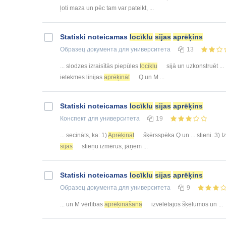
ļoti maza un pēc tam var pateikt, ...
Statiski noteicamas
locīklu
sijas
aprēķins
Образец документа
для университета
13
... slodzes izraisītās piepūles
locīklu
sijā un uzkonstruēt ...
ietekmes līnijas
aprēķināt
Q un M ...
Statiski noteicamas
locīklu
sijas
aprēķins
Конспект
для университета
19
... secināts, ka: 1)
Aprēķināt
šķērsspēka Q un ... stieni. 3) I
sijas
stieņu izmērus, jāņem ...
Statiski noteicamas
locīklu
sijas
aprēķins
Образец документа
для университета
9
... un M vērtības
aprēķināšana
izvēlētajos šķēlumos un ...