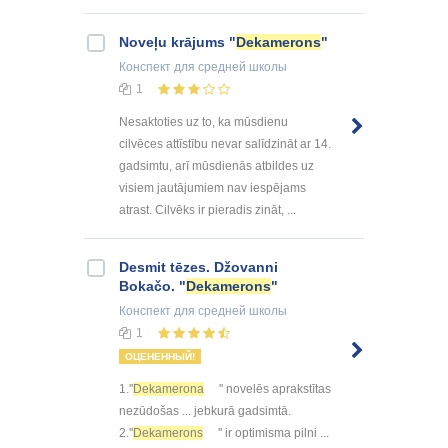
Noveļu krājums "
Dekamerons
"
Конспект
для средней школы
1
Nesaktoties uz to, ka mūsdienu
cilvēces attīstību nevar salīdzināt ar 14.
gadsimtu, arī mūsdienās atbildes uz
visiem jautājumiem nav iespējams
atrast. Cilvēks ir pieradis zināt, ...
Desmit tēzes. Džovanni
Bokačo. "
Dekamerons
"
Конспект
для средней школы
1
ОЦЕНЕННЫЙ!
1.''
Dekamerona
'' novelēs aprakstītas
nezūdošas ... jebkurā gadsimtā.
2.''
Dekamerons
'' ir optimisma pilni ...