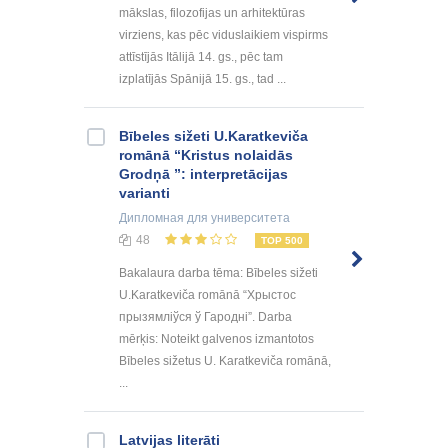
mākslas, filozofijas un arhitektūras
virziens, kas pēc viduslaikiem vispirms
attīstījās Itālijā 14. gs., pēc tam
izplatījās Spānijā 15. gs., tad ...
Bībeles sižeti U.Karatkeviča
romānā “Kristus nolaidās
Grodņā ”: interpretācijas
varianti
Дипломная
для университета
48
TOP 500
Bakalaura darba tēma: Bībeles sižeti
U.Karatkeviča romānā “Хрыстос
прызямліўся ў Гародні”. Darba
mērķis: Noteikt galvenos izmantotos
Bībeles sižetus U. Karatkeviča romānā,
...
Latvijas literāti