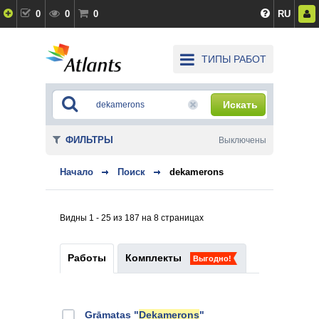
0
0
0
RU
ТИПЫ РАБОТ
Искать
ФИЛЬТРЫ
Выключены
Начало
Поиск
dekamerons
Видны 1 - 25 из 187 на 8 страницах
Работы
Комплекты
Выгодно!
Grāmatas "
Dekamerons
"