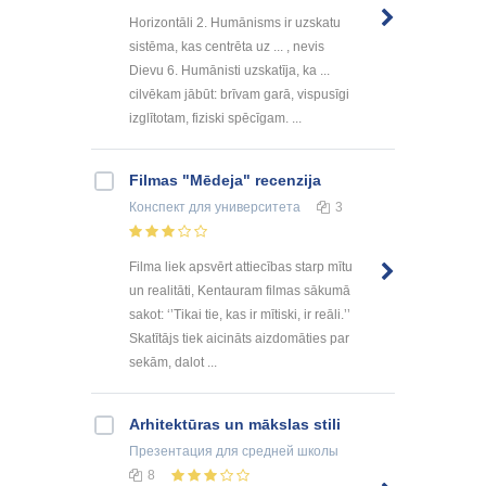
Horizontāli 2. Humānisms ir uzskatu
sistēma, kas centrēta uz ... , nevis
Dievu 6. Humānisti uzskatīja, ka ...
cilvēkam jābūt: brīvam garā, vispusīgi
izglītotam, fiziski spēcīgam. ...
Filmas "Mēdeja" recenzija
Конспект
для университета
3
Filma liek apsvērt attiecības starp mītu
un realitāti, Kentauram filmas sākumā
sakot: ‘’Tikai tie, kas ir mītiski, ir reāli.’’
Skatītājs tiek aicināts aizdomāties par
sekām, dalot ...
Arhitektūras un mākslas stili
Презентация
для средней школы
8