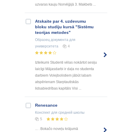
uzvaras kauju Norvēģijā 3. Makbets ...
Atskaite par 4. uzdevumu
bloku studiju kursā "Sistēmu
teorijas metodes"
Образец документа
для
университета
4
Izteikumi Studenti vēlas nokārtot sesiju
laicīgi Mājasdarbi ir daļa no studenta
darbiem Volejbolistiem jābūt labam
atspērienam Starptautiskās
lidsabiedrības kapitāls Visi ...
Renesance
Конспект
для средней школы
5
... . Bokačo noveļu krājumā