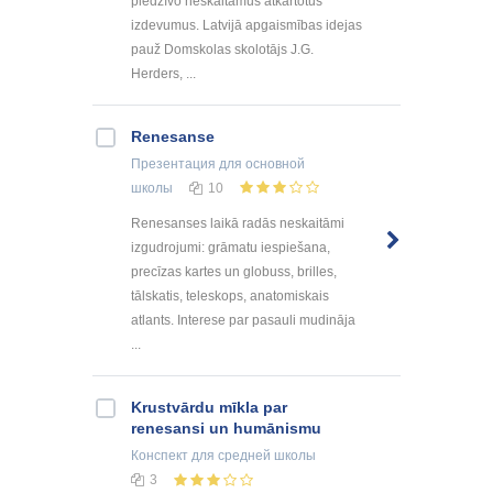
piedzīvo neskaitāmus atkārtotus
izdevumus. Latvijā apgaismības idejas
pauž Domskolas skolotājs J.G.
Herders, ...
Renesanse
Презентация
для основной
школы
10
Renesanses laikā radās neskaitāmi
izgudrojumi: grāmatu iespiešana,
precīzas kartes un globuss, brilles,
tālskatis, teleskops, anatomiskais
atlants. Interese par pasauli mudināja
...
Krustvārdu mīkla par
renesansi un humānismu
Конспект
для средней школы
3