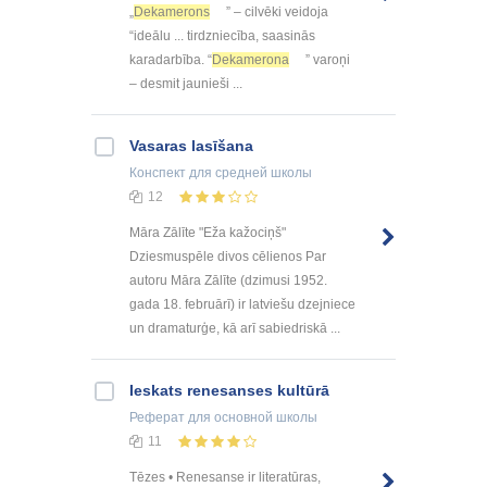
„
Dekamerons
” – cilvēki veidoja
“ideālu ... tirdzniecība, saasinās
karadarbība. “
Dekamerona
” varoņi
– desmit jaunieši ...
Vasaras lasīšana
Конспект
для средней школы
12
Māra Zālīte "Eža kažociņš"
Dziesmuspēle divos cēlienos Par
autoru Māra Zālīte (dzimusi 1952.
gada 18. februārī) ir latviešu dzejniece
un dramaturģe, kā arī sabiedriskā ...
Ieskats renesanses kultūrā
Реферат
для основной школы
11
Tēzes • Renesanse ir literatūras,