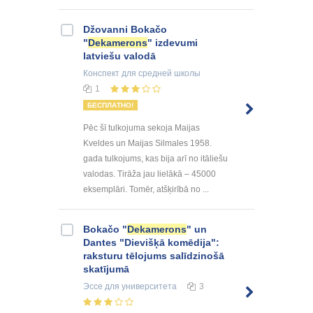
Džovanni Bokačo
"
Dekamerons
" izdevumi
latviešu valodā
Конспект
для средней школы
1
БЕСПЛАТНО!
Pēc šī tulkojuma sekoja Maijas
Kveldes un Maijas Silmales 1958.
gada tulkojums, kas bija arī no itāliešu
valodas. Tirāža jau lielākā – 45000
eksemplāri. Tomēr, atšķirībā no ...
Bokačo "
Dekamerons
" un
Dantes "Dievišķā komēdija":
raksturu tēlojums salīdzinošā
skatījumā
Эссе
для университета
3