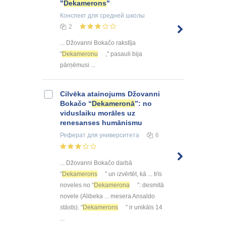
"
Dekamerons
"
Конспект
для средней школы
2
... Džovanni Bokačo rakstīja
"
Dekameronu
," pasauli bija
pārņēmusi ...
Cilvēka atainojums Džovanni
Bokačo “
Dekameronā
”: no
viduslaiku morāles uz
renesanses humānismu
Реферат
для университета
6
... Džovanni Bokačo darbā
“
Dekamerons
” un izvērtēt, kā ... trīs
noveles no “
Dekamerona
”: desmitā
novele (Alibeka ... mesera Ansaldo
stāsts). “
Dekamerons
” ir unikāls 14
...