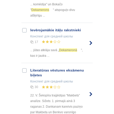
... komēdija" un Bokačo
"
Dekamerons
" atspoguļo divu
atšķirīgu ...
Ievērojamākie itāļu rakstnieki
Конспект
для средней школы
17
... jūtas atklāja savā „
Dekameronā
”,
kas ir jautra ...
Literatūras vēstures eksāmenu
biļetes
Конспект
для средней школы
30
22. V. Šekspīra traģēdijas “Makbets”
analīze. Sižets: 1. pirmajā ainā 3
raganas 2. Dankanam kareivis paziņo
par Makbeta un Benkvo varonīgo