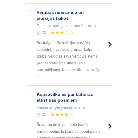
Vērtības renesansē un
jaunajos laikos
Презентация
для средней школы
23
Secinājumi Revolūcijas sašķēla
sabiedrību vairākās grupās, katrai
grupai veidojās sava vērtību sistēma
(Konservatīvisms, liberālisms,
nacionālisms). Konservatīvie uzskatīja,
ka ...
Kopsavilkums par kultūras
attīstības posmiem
Конспект
для университета
21
Šo darbu dēvē par Lielo franču
enciklopēdiju, tā kļūst ļoti populāra un