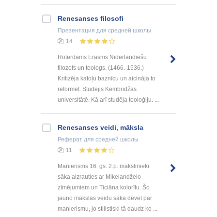
Renesanses filosofi
Презентация
для средней школы
14
Roterdams Erasms Nīderlandiešu
filozofs un teologs. (1466.-1536.)
Kritizēja katoļu baznīcu un aicināja to
reformēt. Studējis Kembridžas
universitātē. Kā arī studēja teoloģiju. ...
Renesanses veidi, māksla
Реферат
для средней школы
11
Manierisms 16. gs. 2.p. mākslinieki
sāka aizrauties ar Mikelandželo
zīmējumiem un Ticiāna kolorītu. Šo
jauno mākslas veidu sāka dēvēt par
manierismu, jo stilistiski tā daudz ko ...