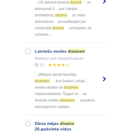
... UD jāievieš ikvienā
dizainā
un
plānojumā 3 ... par Latvijas
arhitektūras,
dizaina
un vides
plānošanas ... konsultācijām par
universālā
dizaina
principiem, lai
uzlabotu ...
Latviešu modes
dizaineri
Реферат
для средней школы
10
... atklājusi daudz talantīgu
dizaineru
, kuri šodien Latvijā ...
modes skatēm un
dizaineru
mākslasdarbiem. Šogad no ... un
ārvalstu modes
dizaineru
jaunākos
sasniegumus Latvijas ...
Dārza mājas
dizains
20.gadsimta vidus