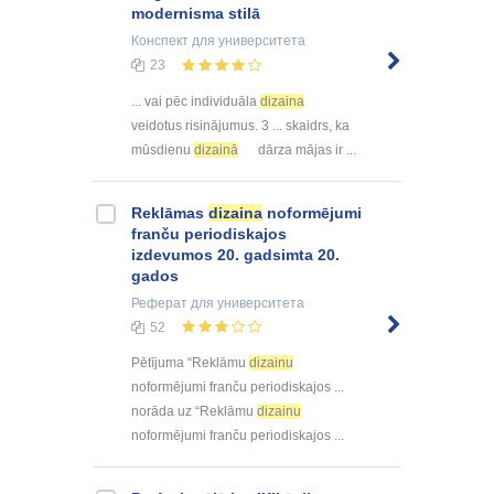
modernisma stilā
Конспект
для университета
23
... vai pēc individuāla
dizaina
veidotus risinājumus. 3 ... skaidrs, ka
mūsdienu
dizainā
dārza mājas ir ...
Reklāmas
dizaina
noformējumi
franču periodiskajos
izdevumos 20. gadsimta 20.
gados
Реферат
для университета
52
Pētījuma “Reklāmu
dizainu
noformējumi franču periodiskajos ...
norāda uz “Reklāmu
dizainu
noformējumi franču periodiskajos ...