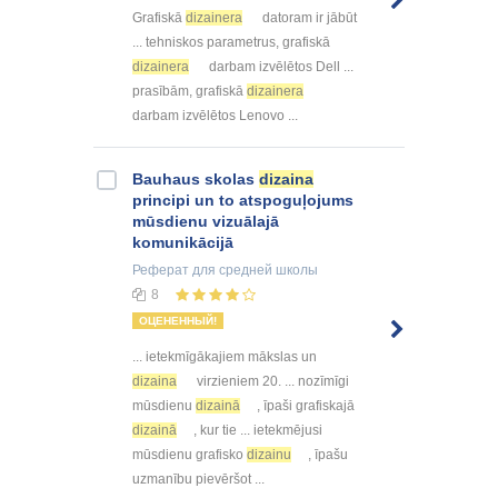
Grafiskā
dizainera
datoram ir jābūt
... tehniskos parametrus, grafiskā
dizainera
darbam izvēlētos Dell ...
prasībām, grafiskā
dizainera
darbam izvēlētos Lenovo ...
Bauhaus skolas
dizaina
principi un to atspoguļojums
mūsdienu vizuālajā
komunikācijā
Реферат
для средней школы
8
ОЦЕНЕННЫЙ!
... ietekmīgākajiem mākslas un
dizaina
virzieniem 20. ... nozīmīgi
mūsdienu
dizainā
, īpaši grafiskajā
dizainā
, kur tie ... ietekmējusi
mūsdienu grafisko
dizainu
, īpašu
uzmanību pievēršot ...