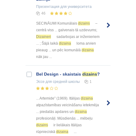
Презентация
для университета
46
SECINĀUMI Komunālais
dizains
–
centrā viss ... galvenais tā uzdevums;
Dizaineri
sadarbojas ar inženieriem
... ; Šājā laikā
dizaina
loma arvien
pieaug ... un pēc komunālā
dizaina
nāk jau ...
Bel Design - skaistais
dizains
?
Эссе
для средней школы
1
... Artemide” (1969). Itālijas
dizaina
atpazīstamības veicināšanu ietekmēja
... piedalās apdares un
dizaina
profesionāļi. Mūsdienās ... mēbeļu
dizains
ir lielākais Itālijas
rūpnieciskā
dizaina
...