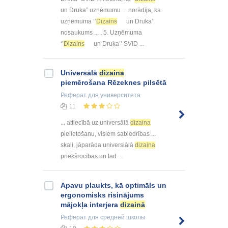
un Druka” uzņēmumu ... norādīja, ka
uzņēmuma ‘’
Dizains
un Druka’’
nosaukums ... . 5. Uzņēmuma
‘’
Dizains
un Druka’’ SVID ...
Universālā
dizaina
piemērošana Rēzeknes pilsētā
Реферат
для университета
11
... attiecībā uz universālā
dizaina
pielietošanu, visiem sabiedrības ...
skaļi, jāparāda universiālā
dizaina
priekšrocības un tad ...
Apavu plaukts, kā optimāls un
ergonomisks risinājums
mājokļa interjera
dizainā
Реферат
для средней школы