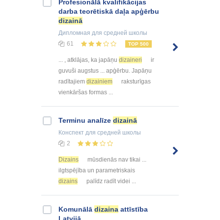
Profesionālā kvalifikācijas
darba teorētiskā daļa apģērbu
dizainā
Дипломная
для средней школы
61
TOP 500
... , atklājas, ka japāņu
dizaineri
ir
guvuši augstus ... apģērbu. Japāņu
radītajiem
dizainiem
raksturīgas
vienkāršas formas ...
Terminu analīze
dizainā
Конспект
для средней школы
2
Dizains
mūsdienās nav tikai ...
ilgtspējība un parametriskais
dizains
palīdz radīt videi ...
Komunālā
dizaina
attīstība
Latvijā