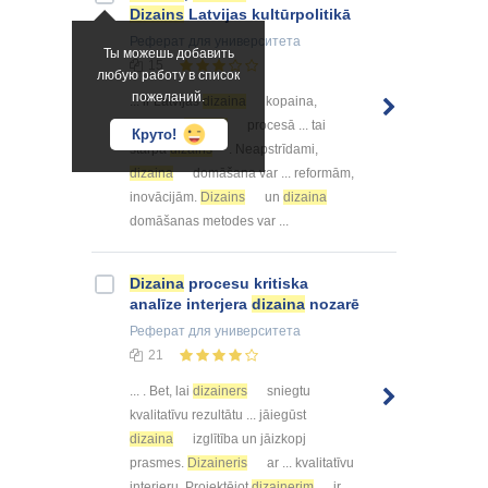
Dizains
Latvijas kultūrpolitikā
Реферат
для университета
Ты можешь добавить
15
любую работу в список
пожеланий.
... ir Latvijas
dizaina
kopaina,
galvenie
dizaina
procesā ... tai
Круто!
starpā
dizains
. Neapstrīdami,
dizaina
domāšana var ... reformām,
inovācijām.
Dizains
un
dizaina
domāšanas metodes var ...
Dizaina
procesu kritiska
analīze interjera
dizaina
nozarē
Реферат
для университета
21
... . Bet, lai
dizainers
sniegtu
kvalitatīvu rezultātu ... jāiegūst
dizaina
izglītība un jāizkopj
prasmes.
Dizaineris
ar ... kvalitatīvu
interjeru. Projektējot
dizainerim
ir