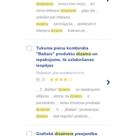
dizainerus
,kurus visu mūzū ... arī
viena interjera
dizainere
,gāju pie ...
anketas par interjera
dizainu
,secināja,ka ... apmēram ir
interjera
dizains
.Katram,no ...
Tukuma piena kombināta
"Baltais" produktu
dizains
un
iepakojums, tā uzlabošanas
iespējas
Реферат
для университета
20
... 3. „Baltais”
dizains
un iepakojums
atšķiras ... atzina, ka
dizains
ir
piesaistošs, ... lielas izmaiņas produktu
dizainos
. 5. ... „Baltais”, produkcijas
dizains
tiek regulāri uzlabots ...
Grafiskā
dizainera
pieejamība