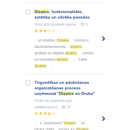
Dizains
: funkcionalitāte,
estētika un cilvēka pieredze
Эссе
для средней школы
5
... un intuitīvu.
Dizaina
nozīme ir
daudzdimensionāla ...
dizainu
,
grafisko un digitālo
dizainu
, modes
un industrijas
dizainu
... . Katra
dizaina
...
Tirgvedības un pārdošanas
organizēšanas process
uzņēmumā "
Dizains
un Druka"
Отчёт по практике
для
университета
37
... : 1. Uzņēmuma “
Dizains
un
Druka” SVID ... liecina, ka “
Dizains