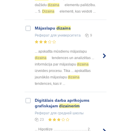
dažādu
dizaina
elementu palīdzību.
... 5.
Dizaina
elementi, kas veidoti ...
Mājaslapu
dizains
Реферат
для университета
9
... apskatīta mūsdienu mājaslapu
dizaina
tendences un analizētas ...
informācija par mājaslapu
dizaina
izveides procesu. Tika ... apskatītas
jaunākās mājaslapu
dizaina
tendences, kas ir ...
Digitālais darba aprīkojums
grafiskajam
dizainerim
Реферат
для средней школы
23
... Hipotēze ……………………….. 2.