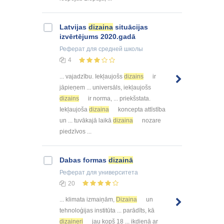
Latvijas
dizaina
situācijas
izvērtējums 2020.gadā
Реферат
для средней школы
4
... vajadzību. Iekļaujošs
dizains
ir
jāpieņem ... universāls, iekļaujošs
dizains
ir norma, ... priekšstata.
Iekļaujoša
dizaina
koncepta attīstība
un ... tuvākajā laikā
dizaina
nozare
piedzīvos ...
Dabas formas
dizaina
Реферат
для университета
20
... klimata izmaiņām,
Dizaina
un
tehnoloģijas institūta ... parādīts, kā
dizaineri
jau kopš 18 ... ikdienā ar