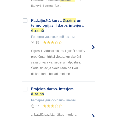
jāpievērš uzmanība ...
Padziļinātā kursa
Dizains
un
tehnoloģijas II darbs interjera
dizainā
Реферат
для средней школы
15
Ogres 1. vidusskolā jau ilgstoši pastāv
problēma - trūkst vietas, kur skolēni
savā brīvajā var sēdēt un atpūsties.
Šāda situācija skolā rada ne tikai
diskomfortu, bet arī ietekmē ...
Projekta darbs. Interjera
dizains
Реферат
для основной школы
27
... Latvijā pazīstamākos interjera