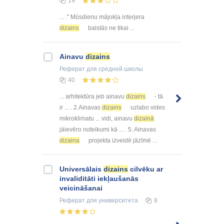
19
... ." Mūsdienu mājokļa interjera
dizains
balstās ne tikai ...
Ainavu
dizains
Реферат
для средней школы
40
... arhitektūra jeb ainavu
dizains
- tā
ir ... . 2.Ainavas
dizains
uzlabo vides
mikroklimatu ... vidi, ainavu
dizainā
jāievēro noteikumi kā ... . 5. Ainavas
dizaina
projekta izveidē jāzīmē ...
Universālais
dizains
cilvēku ar
invaliditāti iekļaušanās
veicināšanai
Реферат
для университета
8