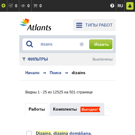
0
0
0
RU
ТИПЫ РАБОТ
Искать
ФИЛЬТРЫ
Выключены
Начало
Поиск
dizains
Видны 1 - 25 из 12525 на 501 странице
Работы
Комплекты
Выгодно!
Dizains
,
dizaina
domāšana.