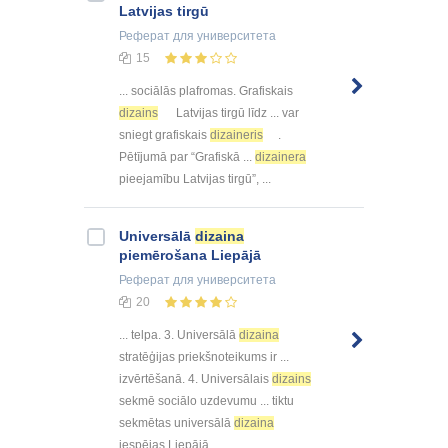
Latvijas tirgū
Реферат
для университета
15
... sociālās plafromas. Grafiskais
dizains
Latvijas tirgū līdz ... var
sniegt grafiskais
dizaineris
.
Pētījumā par “Grafiskā ...
dizainera
pieejamību Latvijas tirgū”, ...
Universālā
dizaina
piemērošana Liepājā
Реферат
для университета
20
... telpa. 3. Universālā
dizaina
stratēģijas priekšnoteikums ir ...
izvērtēšanā. 4. Universālais
dizains
sekmē sociālo uzdevumu ... tiktu
sekmētas universālā
dizaina
iespējas Liepājā, ...