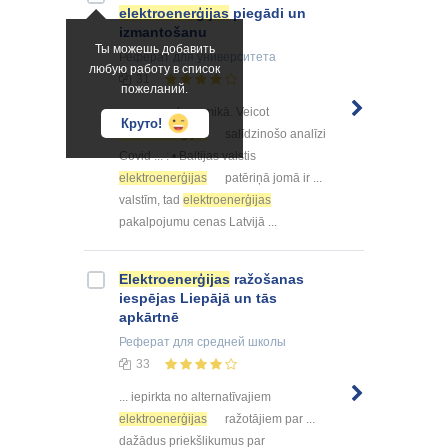
elektroenerģijas
piegādi un
izmantošanu
Ты можешь добавить
Реферат
для университета
любую работу в список
31
пожеланий.
... posms ekonomikā. Veicot
Круто!
elektroenerģijas
salīdzinošo analīzi
Covid ... : • Baltijas valstis
elektroenerģijas
patēriņā jomā ir ...
valstīm, tad
elektroenerģijas
pakalpojumu cenas Latvijā ...
Elektroenerģijas
ražošanas
iespējas Liepājā un tās
apkārtnē
Реферат
для средней школы
33
... iepirkta no alternatīvajiem
elektroenerģijas
ražotājiem par ...
dažādus priekšlikumus par