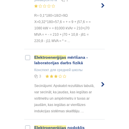
R= 0,1*180=18/2=9Ω
X=0,32*180=57,6 = + = 9 + j57,6 = =
1080 kW = = 81000 kVAr = 210+j70
MVA = + - = 210 + j70 + 10,8 - j81 =
220,8 - j11 MVA = * = ...
Elektroenerģijas
mērīšana -
laboratorijas darbs fizikā
Конспект
для средней школы
3
Secinājumi: Apskatot rezultātus tabulā,
var secināt, ka jaudas, kas iegūtas ar
voltmetru un ampērmetru ir tuvas ar
jaudām, kas iegūtas ar vienfāzes
indukcijas sistēmas skaitītāju. ...
Elektroenerģijas
nodoklis