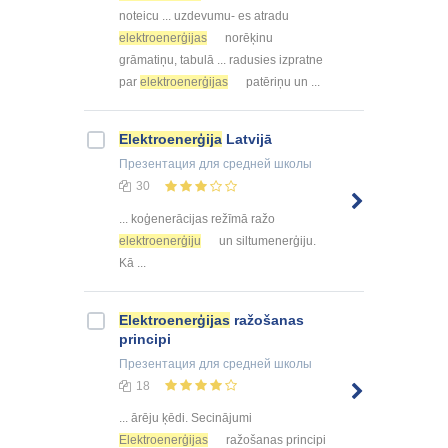
noteicu ... uzdevumu- es atradu
elektroenerģijas
norēķinu
grāmatiņu, tabulā ... radusies izpratne
par
elektroenerģijas
patēriņu un ...
Elektroenerģija
Latvijā
Презентация
для средней школы
30
... koģenerācijas režīmā ražo
elektroenerģiju
un siltumenerģiju.
Kā ...
Elektroenerģijas
ražošanas
principi
Презентация
для средней школы
18
... ārēju ķēdi. Secinājumi
Elektroenerģijas
ražošanas principi