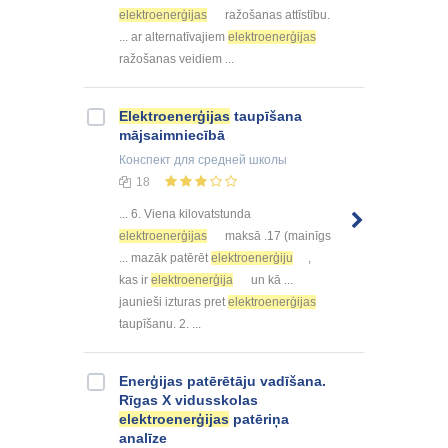
elektroenerģijas
ražošanas attīstību.
... ar alternatīvajiem
elektroenerģijas
ražošanas veidiem ...
Elektroenerģijas
taupīšana
mājsaimniecībā
Конспект
для средней школы
18
... 6. Viena kilovatstunda
elektroenerģijas
maksā .17 (mainīgs
... mazāk patērēt
elektroenerģiju
,
kas ir
elektroenerģija
un kā ...
jaunieši izturas pret
elektroenerģijas
taupīšanu. 2. ...
Enerģijas patērētāju vadīšana.
Rīgas X vidusskolas
elektroenerģijas
patēriņa
analīze