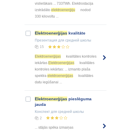
vislielākais ... 733TWh. Elektrostacija
izstrādāto
elektroenerģiju
nodod
330 kilovoltu ...
Elektroenerģijas
kvalitāte
Презентация
для средней школы
15
Elektroenerģijas
kvalitātes kontroles
iekārtas
Elektroenerģijas
kvalitātes
kontroles iekārtas: ... izmanto plaša
spektra
elektroenerģijas
kvalitātes
datu iegūšanai ...
Elektroenerģijas
pieslēguma
jauda
Конспект
для средней школы
2
... stājās spēka izmaiņas