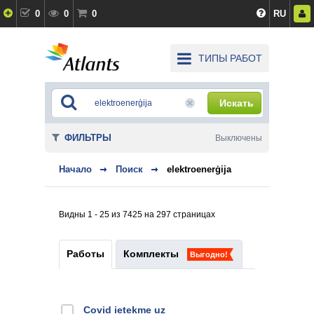
0
0
0
RU
ТИПЫ РАБОТ
Искать
ФИЛЬТРЫ
Выключены
Начало
Поиск
elektroenerģija
Видны 1 - 25 из 7425 на 297 страницах
Работы
Комплекты
Выгодно!
Covid ietekme uz