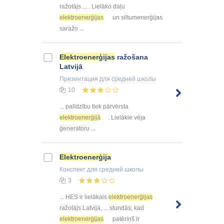
ražotājs ... . Lielāko daļu
elektroenerģijas
un siltumenerģijas
saražo ...
Elektroenerģijas
ražošana
Latvijā
Презентация
для средней школы
10
... palīdzību tiek pārvērsta
elektroenerģijā
. Lielākie vēja
ģeneratoru ...
Elektroenerģija
Конспект
для средней школы
3
... HES ir lielākais
elektroenerģijas
ražotājs Latvijā, ... stundās, kad
elektroenerģijas
patēriņš ir