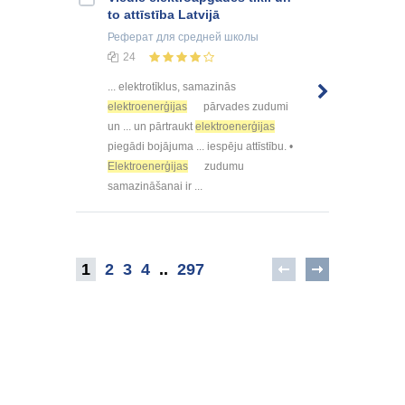
to attīstība Latvijā
Реферат
для средней школы
24
... elektrotīklus, samazinās
elektroenerģijas
pārvades zudumi
un ... un pārtraukt
elektroenerģijas
piegādi bojājuma ... iespēju attīstību. •
Elektroenerģijas
zudumu
samazināšanai ir ...
1
2
3
4
..
297