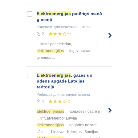
Elektroenerģijas
patēriņš manā
ģimenē
Конспект
для основной школы
2
... lietas par elektrību,
elektroenerģijas
ieguvi, savas
ģimenes ...
Elektroenerģijas
, gāzes un
ūdens apgāde Latvijas
teritorijā
Реферат
для основной школы
4
Elektroenerģijas
apgādes nozare ir
... ir ''Latvenergo" Latvijā
elektroenerģijas
apgādes nozare
sāka ... , Lietuvas, Krievijas , Somijas.