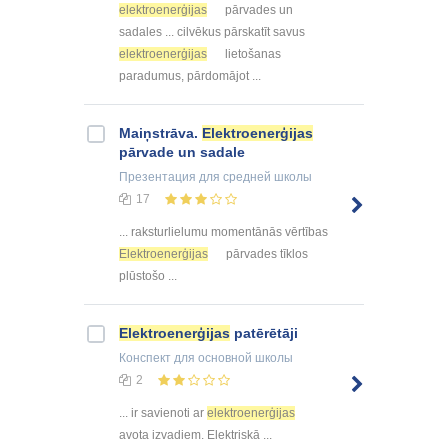
elektroenerģijas
pārvades un
sadales ... cilvēkus pārskatīt savus
elektroenerģijas
lietošanas
paradumus, pārdomājot ...
Maiņstrāva.
Elektroenerģijas
pārvade un sadale
Презентация
для средней школы
17
... raksturlielumu momentānās vērtības
Elektroenerģijas
pārvades tīklos
plūstošo ...
Elektroenerģijas
patērētāji
Конспект
для основной школы
2
... ir savienoti ar
elektroenerģijas
avota izvadiem. Elektriskā ...