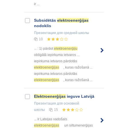
ir ...
Subsidētās
elektroenerģijas
nodoklis
Презентация
для средней школы
10
... : 1) pārdot
elektroenerģiju
obligātā iepirkuma ietvaros ...
iepirkuma ietvaros pārdotās
elektroenerģijas
, kuras ražošanā ...
iepirkuma ietvaros pārdotās
elektroenerģijas
, kuras ražošanā ...
Elektroenerģijas
ieguve Latvijā
Презентация
для основной
школы
15
... ir Latvijas vadošais
elektroenerģijas
un siltumenerģijas