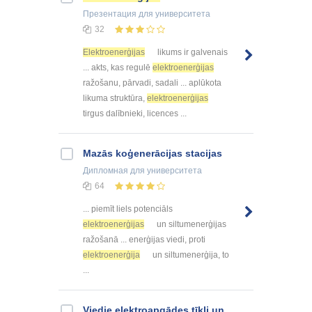
Презентация
для университета
32
Elektroenerģijas
likums ir galvenais
... akts, kas regulē
elektroenerģijas
ražošanu, pārvadi, sadali ... aplūkota
likuma struktūra,
elektroenerģijas
tirgus dalībnieki, licences ...
Mazās koģenerācijas stacijas
Дипломная
для университета
64
... piemīt liels potenciāls
elektroenerģijas
un siltumenerģijas
ražošanā ... enerģijas viedi, proti
elektroenerģija
un siltumenerģija, to
...
Viedie elektroapgādes tīkli un