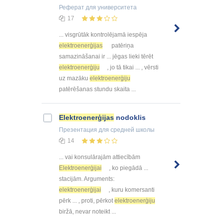
Реферат
для университета
17
... visgrūtāk kontrolējamā iespēja
elektroenerģijas
patēriņa
samazināšanai ir ... jēgas lieki tērēt
elektroenerģiju
, jo tā tikai ... , vērsti
uz mazāku
elektroenerģiju
patērēšanas stundu skaita ...
Elektroenerģijas
nodoklis
Презентация
для средней школы
14
... vai konsulārajām attiecībām
Elektroenerģijai
, ko piegādā ...
stacijām. Arguments:
elektroenerģijai
, kuru komersanti
pērk ... , proti, pērkot
elektroenerģiju
biržā, nevar noteikt ...