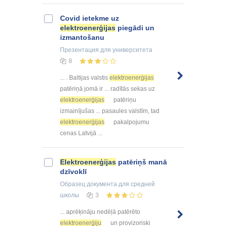
Covid ietekme uz
elektroenerģijas
piegādi un
izmantošanu
Презентация
для университета
8
... . Baltijas valstis
elektroenerģijas
patēriņā jomā ir ... radītās sekas uz
elektroenerģijas
patēriņu
izmainījušas ... pasaules valstīm, tad
elektroenerģijas
pakalpojumu
cenas Latvijā ...
Elektroenerģijas
patēriņš manā
dzīvoklī
Образец документа
для средней
школы
3
... aprēķināju nedēļā patērēto
elektroenerģiju
un provizoriski