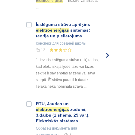
Elektroenerģijas
nozarē var strādāt
...
Īsslēguma strāvu aprēķins
elektroenerģijas
sistēmās:
teorija un pielietojums
Конспект
для средней школы
12
1. Ievads Īsslēguma strāva (I_k) rodas,
kad elektriskajā ķēdē fāze vai fāzes
tiek tieši savienotas ar zemi vai savā
starpā. Šī strāva parasti ir daudz
lielāka nekā nominālā strāva ...
RTU, Jaudas un
elektroenerģijas
zudumi,
3.darbs (1.shēma, 25.var.),
Elektriskās sistēmas
Образец документа
для
университета
1