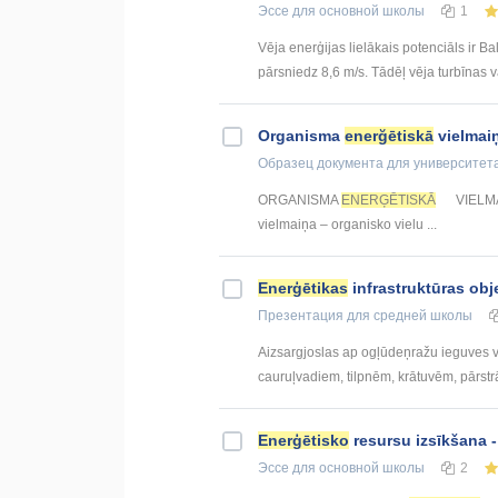
Эссе
для основной школы
1
Vēja enerģijas lielākais potenciāls ir Ba
pārsniedz 8,6 m/s. Tādēļ vēja turbīnas va
Organisma
enerğētiskā
vielmai
Образец документа
для университет
ORGANISMA
ENERĢĒTISKĀ
VIELMA
vielmaiņa – organisko vielu ...
Enerģētikas
infrastruktūras obj
Презентация
для средней школы
Aizsargjoslas ap ogļūdeņražu ieguves vi
cauruļvadiem, tilpnēm, krātuvēm, pārs
Enerģētisko
resursu izsīkšana -
Эссе
для основной школы
2