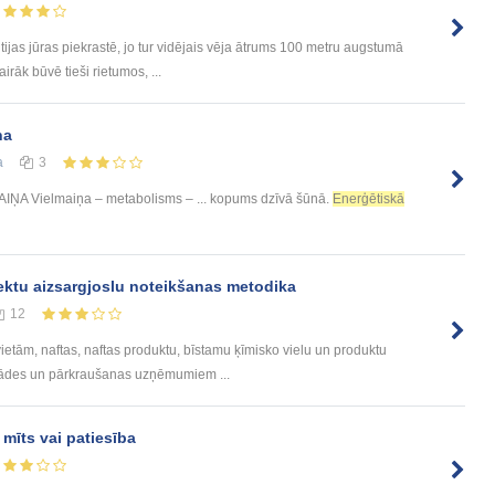
ltijas jūras piekrastē, jo tur vidējais vēja ātrums 100 metru augstumā
irāk būvē tieši rietumos, ...
ņa
а
3
IŅA Vielmaiņa – metabolisms – ... kopums dzīvā šūnā.
Enerģētiskā
ektu aizsargjoslu noteikšanas metodika
12
etām, naftas, naftas produktu, bīstamu ķīmisko vielu un produktu
trādes un pārkraušanas uzņēmumiem ...
 mīts vai patiesība