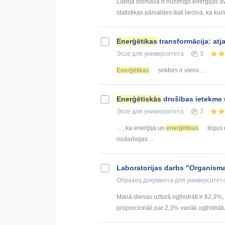
Latvijā biomasa ir nozīmīgs enerģijas a
statistikas pārvaldes dati liecina, ka ku
Enerģētikas
transformācija: atj
Эссе
для университета
3
Enerģētikas
sektors ir viens ...
Enerģētiskās
drošības ietekme 
Эссе
для университета
3
... , ka enerģija un
enerģētikas
tirgus 
nodarbojas ...
Laboratorijas darbs "Organism
Образец документа
для университет
Manā dienas uzturā ogļhidrāti ir 62,3%, 
proporcionāli par 2,3% vairāk ogļhidrāt