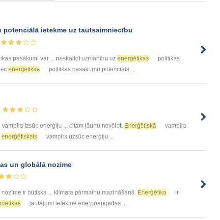
 potenciālā ietekme uz tautsaimniecību
tikas pasākumi var ... neskaitot uzmanību uz
enerģētikas
politikas
pēc
enerģētikas
politikas pasākumu potenciālā ...
vampīrs izsūc enerģiju ... citam ļāunu nevēlot.
Enerģētiskā
vampīra
s
enerģētiskais
vampīrs uzsūc enerģiju ...
ijas un globālā nozīme
nozīme ir būtiska ... klimata pārmaiņu mazināšanā.
Enerģētika
ir
rģētikas
jautājumi ietekmē energoapgādes ...