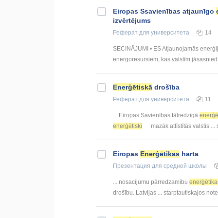
Eiropas Ssavienības atjaunīgo
izvērtējums
Реферат
для университета
14
SECINĀJUMI • ES Atjaunojamās enerģijas
energoresursiem, kas valstīm jāsasniedz
Enerģētiskā
drošība
Реферат
для университета
11
... Eiropas Savienības tālredzīgā
enerģē
enerģētiski
mazāk attīstītās valstis ..
Eiropas
Enerģētikas
harta
Презентация
для средней школы
... nosacījumu pārredzamību
enerģētika
drošību. Latvijas ... starptautiskajos no