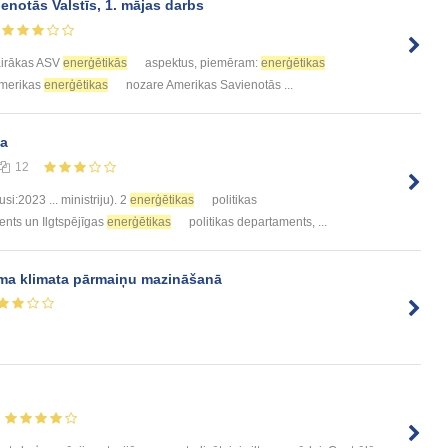
notās Valstīs, 1. mājas darbs
 vairākas ASV
enerģētikās
aspektus, piemēram:
enerģētikas
 Amerikas
enerģētikas
nozare Amerikas Savienotās ...
ja
12
si:2023 ... ministriju). 2
enerģētikas
politikas
ents un Ilgtspējīgas
enerģētikas
politikas departaments, ...
ma klimata pārmaiņu mazināšanā