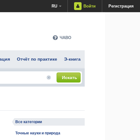
RU
Войти
Регистрация
ЧАВО
ация
Отчёт по практике
Э-книга
Искать
Все категории
Точные науки и природа