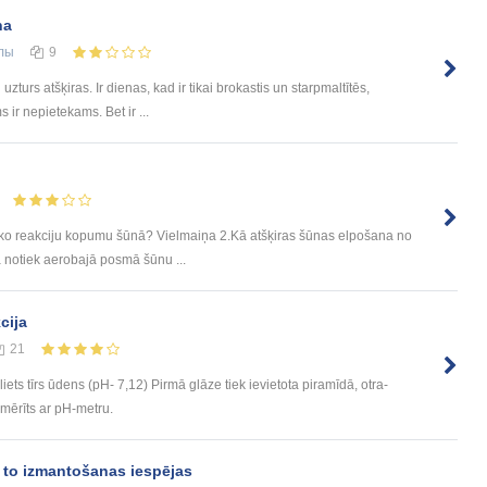
ņa
лы
9
uzturs atšķiras. Ir dienas, kad ir tikai brokastis un starpmaltītēs,
 ir nepietekams. Bet ir ...
isko reakciju kopumu šūnā? Vielmaiņa 2.Kā atšķiras šūnas elpošana no
notiek aerobajā posmā šūnu ...
cija
21
iets tīrs ūdens (pH- 7,12) Pirmā glāze tiek ievietota piramīdā, otra-
mērīts ar pH-metru.
 to izmantošanas iespējas