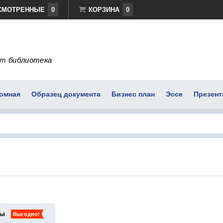
СМОТРЕННЫЕ
0
КОРЗИНА
0
т библиотека
омная
Образец документа
Бизнес план
Эссе
Презент
ты
Выгодно!