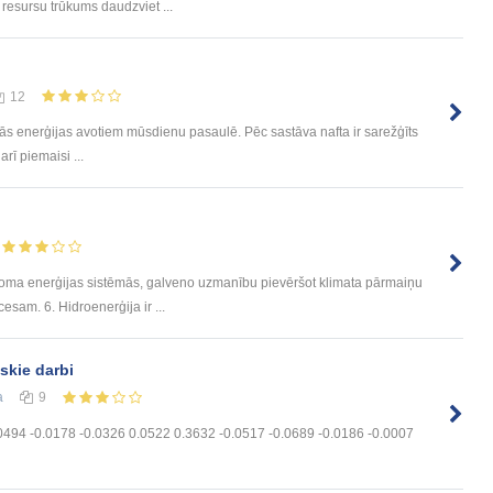
resursu trūkums daudzviet ...
12
s enerģijas avotiem mūsdienu pasaulē. Pēc sastāva nafta ir sarežģīts
arī piemaisi ...
a loma enerģijas sistēmās, galveno uzmanību pievēršot klimata pārmaiņu
sam. 6. Hidroenerģija ir ...
iskie darbi
а
9
.0494 -0.0178 -0.0326 0.0522 0.3632 -0.0517 -0.0689 -0.0186 -0.0007