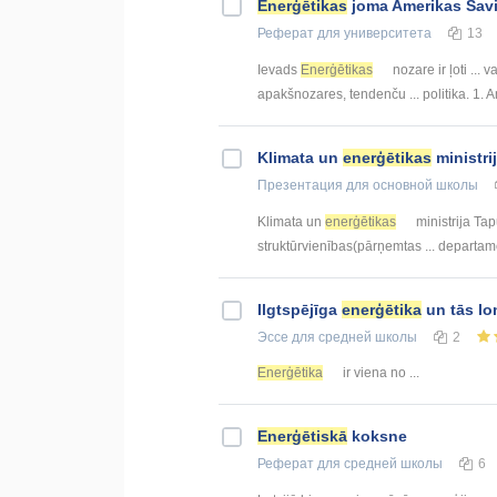
Enerģētikas
joma Amerikas Savie
Реферат
для университета
13
Ievads
Enerģētikas
nozare ir ļoti ...
apakšnozares, tendenču ... politika. 1.
Klimata un
enerģētikas
ministri
Презентация
для основной школы
Klimata un
enerģētikas
ministrija Tapu
struktūrvienības(pārņemtas ... departam
Ilgtspējīga
enerģētika
un tās lo
Эссе
для средней школы
2
Enerģētika
ir viena no ...
Enerģētiskā
koksne
Реферат
для средней школы
6