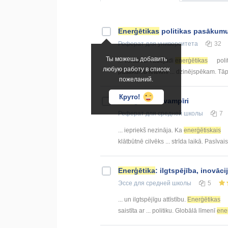
Enerģētikas
politikas pasākumu
Реферат
для университета
32
Ты можешь добавить
... vērtības. Tādejādi
enerģētikas
poli
любую работу в список
pasākumu ietekmi ... dzinējspēkam. Tā
пожеланий.
Круто!
Enerģētiskie
vampīri
Реферат
для средней школы
7
... iepriekš nezināja. Ka
enerģētiskais
klātbūtnē cilvēks ... strīda laikā. Pasīvai
Enerģētika
: ilgtspējība, inovāc
Эссе
для средней школы
5
... un ilgtspējīgu attīstību.
Enerģētikas
saistīta ar ... politiku. Globālā līmenī
ene