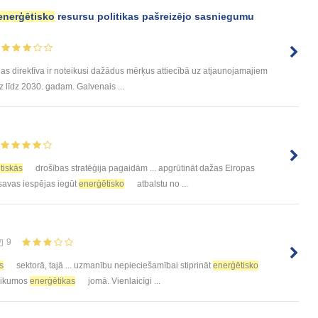
enerģētisko
resursu politikas pašreizējo sasniegumu
 direktīva ir noteikusi dažādus mērķus attiecībā uz atjaunojamajiem
 līdz 2030. gadam. Galvenais ...
tiskās
drošības stratēģija pagaidām ... apgrūtināt dažas Eiropas
. savas iespējas iegūt
enerģētisko
atbalstu no ...
9
s
sektorā, tajā ... uzmanību nepieciešamībai stiprināt
enerģētisko
teikumos
enerģētikas
jomā. Vienlaicīgi ...