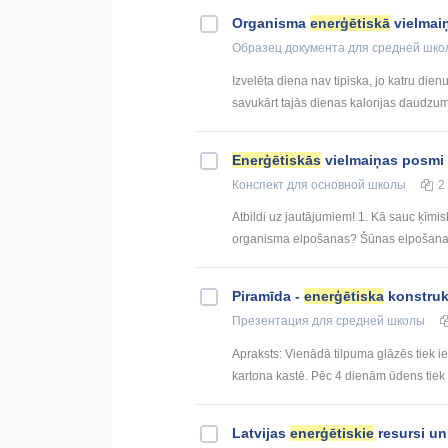
Organisma
enerģētiskā
vielmai
Образец документа
для средней шко
Izvelēta diena nav tipiska, jo katru dienu 
savukārt tajās dienas kalorijas daudzums
Enerģētiskās
vielmaiņas posmi
Конспект
для основной школы
2
Atbildi uz jautājumiem! 1. Kā sauc ķīm
organisma elpošanas? Šūnas elpošana 
Piramīda -
enerģētiska
konstruk
Презентация
для средней школы
Apraksts: Vienādā tilpuma glāzēs tiek iel
kartona kastē. Pēc 4 dienām ūdens tiek 
Latvijas
enerģētiskie
resursi un