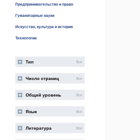
Предпринимательство и право
Гуманитарные науки
Искусство, культура и история
Технологии
Тип
Все
Число страниц
Все
Общий уровень
Все
Язык
Все
Литература
Все