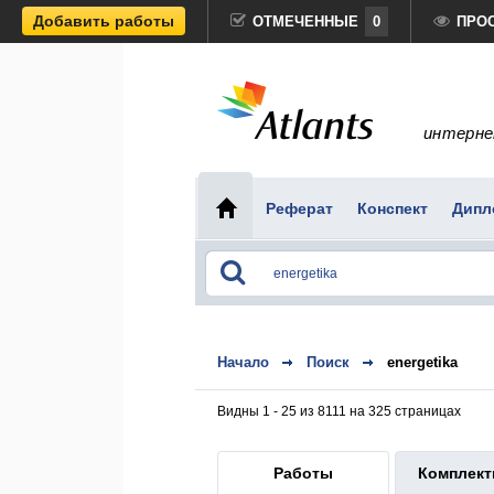
Добавить работы
ОТМЕЧЕННЫЕ
0
ПРО
интерне
Реферат
Конспект
Дипл
Начало
Поиск
energetika
Видны 1 - 25 из 8111 на 325 страницах
Работы
Комплек