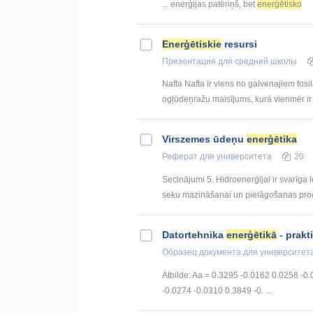
... enerģijas patēriņš, bet
enerģētisko
Enerģētiskie
resursi
Презентация
для средней школы
Nafta Nafta ir viens no galvenajiem fosilā
ogļūdeņražu maisījums, kurā vienmēr ir 
Virszemes ūdeņu
enerģētika
Реферат
для университета
20
Secinājumi 5. Hidroenerģijai ir svarīg
seku mazināšanai un pielāgošanas proce
Datortehnika
enerģētikā
- prakt
Образец документа
для университет
Atbilde: Aa = 0.3295 -0.0162 0.0258 -0
-0.0274 -0.0310 0.3849 -0. ...