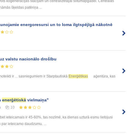
vots koģenerācijas stacijām un centralizētajai siltumapgādei. Centrālās
rināmās šķeldas patēriņa ...
aunojamie energoresursi un to loma ilgtspējīgā nākotnē
uz valstu nacionālo drošību
noteikti ir ... sasniegumiem ir Starptautiskā
Enerģētikas
aģentūra, kas
a
enerģētiskā
vielmaiņa"
а
10
bet ieteicamais ir 45-60%, tas nozīmē, ka dienas uzturā esmu lietojusi
u par ieteicamo daudzumu. ...