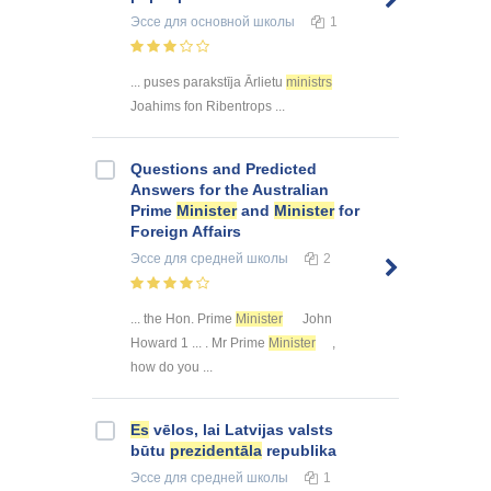
Эссе
для основной школы
1
... puses parakstīja Ārlietu
ministrs
Joahims fon Ribentrops ...
Questions and Predicted
Answers for the Australian
Prime
Minister
and
Minister
for
Foreign Affairs
Эссе
для средней школы
2
... the Hon. Prime
Minister
John
Howard 1 ... . Mr Prime
Minister
,
how do you ...
Es
vēlos, lai Latvijas valsts
būtu
prezidentāla
republika
Эссе
для средней школы
1