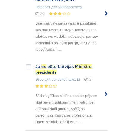
Реферат
для университета
20
Saeimas vēlēšanas valstī ir pasākums,
kas dod iespēju Latvijas iedzīvotājiem
izteikt savu viedokli, nobalsojot par sev
iecienītāko politisko partiju, kuru vēlas
redzēt vadam ...
Ja
es
būtu Latvijas
Ministru
prezidents
Эссе
для основной школы
2
Šāda izglītības sistēma dod iespēju ne
tikai pacelt izglītības līmeni valstī, bet
arī izaudzināt gudras, spējīgas
personības, kas varēs profesionālā
līmenī strādāt, attīstīties un ...