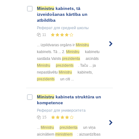
Ministru
kabinets, tā
izveidošanas kārtība un
atbildība
Реферат
для средней школы
11
... izpildvaras orgāns ir
Ministru
kabinets. Tā ... 2.
Ministru
kabinetu
sastāda Valsts
prezidenta
aicināts
Ministru
prezidents
. Taču ... ja
nepastāvētu
Ministru
kabinets,
prezidents
un citi ...
Ministru
kabineta struktūra un
kompetence
Реферат
для университета
15
...
Ministru
prezidenta
un viņa
aicinātiem
ministriem
: aizsardzības