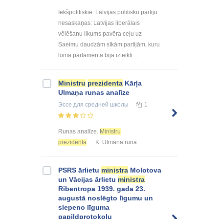
Iekšpolitiskie: Latvijas politisko partiju
nesaskaņas: Latvijas liberālais
vēlēšanu likums pavēra ceļu uz
Saeimu daudzām sīkām partijām, kuru
loma parlamentā bija izteikti ...
Ministru
prezidenta
Kārļa
Ulmaņa runas analīze
Эссе
для средней школы
1
Runas analīze.
Ministru
prezidenta
K. Ulmaņa runa ...
PSRS ārlietu
ministra
Molotova
un Vācijas ārlietu
ministra
Ribentropa 1939. gada 23.
augustā noslēgto līgumu un
slepeno līguma
papildprotokolu