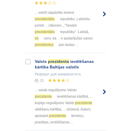
... valstī vajadzētu ieviest
prezidentālu
republiku. Latviešu
jurists ... izteicies: „“Taisām
prezidentālu
republiku”. Latvijā,
es
ceru, ka ... ir padarījušas savus
prezidentus
par tautas ...
Valsts
prezidenta
ievēlēšanas
kārtība Baltijas valstīs
Реферат
для университета
25
... valsts regulējumu Valsts
prezidenta
ievēlēšanas kārtībā, ...
kopīgs regulējums Valsts
prezidenta
vēlēšanu kārtībā, ... virzienā. Autors
apskatot
prezidenta
termiņu,
prasības, ievēlēšanas ...