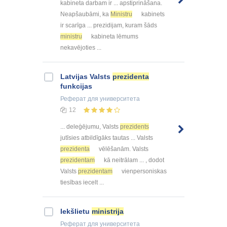
kabineta darbam ir ... apstiprināšana.
Neapšaubāmi, ka
Ministru
kabinets
ir scarīga ... prezidijam, kuram šāds
ministru
kabineta lēmums
nekavējoties ...
Latvijas Valsts
prezidenta
funkcijas
Реферат
для университета
12
... deleģējumu, Valsts
prezidents
jutīsies atbildīgāks tautas ... Valsts
prezidenta
vēlēšanām. Valsts
prezidentam
kā neitrālam ... , dodot
Valsts
prezidentam
vienpersoniskas
tiesības iecelt ...
Iekšlietu
ministrija
Реферат
для университета