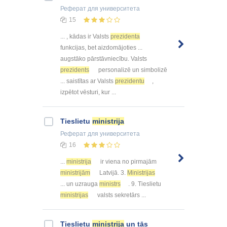
Реферат
для университета
15
... , kādas ir Valsts
prezidenta
funkcijas, bet aizdomājoties ...
augstāko pārstāvniecību. Valsts
prezidents
personalizē un simbolizē
... saistītas ar Valsts
prezidentu
,
izpētot vēsturi, kur ...
Tieslietu
ministrija
Реферат
для университета
16
...
ministrija
ir viena no pirmajām
ministrijām
Latvijā. 3.
Ministrijas
... un uzrauga
ministrs
. 9. Tieslietu
ministrijas
valsts sekretārs ...
Tieslietu
ministrija
un tās