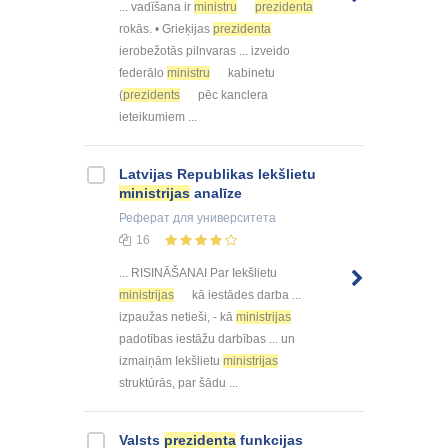
... vadīšana ir
ministru
prezidenta
rokās. • Grieķijas
prezidenta
ierobežotās pilnvaras ... izveido
federālo
ministru
kabinetu
(
prezidents
pēc kanclera
ieteikumiem ...
Latvijas Republikas Iekšlietu
ministrijas
analīze
Реферат
для университета
16
... RISINĀŠANAI Par Iekšlietu
ministrijas
kā iestādes darba ...
izpaužas netieši, - kā
ministrijas
padotības iestāžu darbības ... un
izmaiņām Iekšlietu
ministrijas
struktūrās, par šādu ...
Valsts
prezidenta
funkcijas