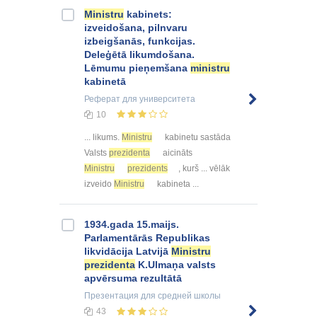
Ministru
kabinets:
izveidošana, pilnvaru
izbeigšanās, funkcijas.
Deleģētā likumdošana.
Lēmumu pieņemšana
ministru
kabinetā
Реферат
для университета
10
... likums.
Ministru
kabinetu sastāda
Valsts
prezidenta
aicināts
Ministru
prezidents
, kurš ... vēlāk
izveido
Ministru
kabineta ...
1934.gada 15.maijs.
Parlamentārās Republikas
likvidācija Latvijā
Ministru
prezidenta
K.Ulmaņa valsts
apvērsuma rezultātā
Презентация
для средней школы
43