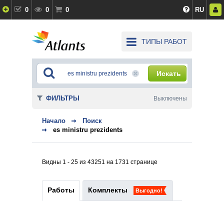
0
0
0
RU
ТИПЫ РАБОТ
Искать
ФИЛЬТРЫ
Выключены
Начало
Поиск
es ministru prezidents
Видны 1 - 25 из 43251 на 1731 странице
Работы
Комплекты
Выгодно!