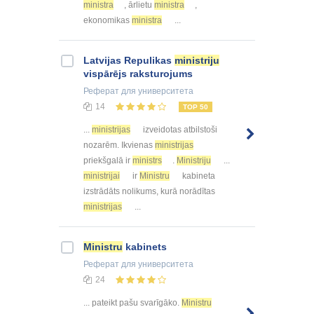
ministra
, ārlietu
ministra
,
ekonomikas
ministra
...
Latvijas Repulikas
ministriju
vispārējs raksturojums
Реферат
для университета
14
TOP 50
...
ministrijas
izveidotas atbilstoši
nozarēm. Ikvienas
ministrijas
priekšgalā ir
ministrs
.
Ministriju
...
ministrijai
ir
Ministru
kabineta
izstrādāts nolikums, kurā norādītas
ministrijas
...
Ministru
kabinets
Реферат
для университета
24
... pateikt pašu svarīgāko.
Ministru