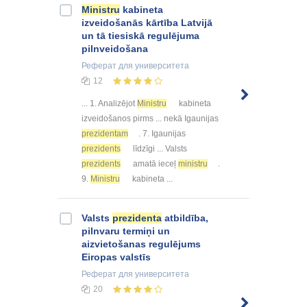
Ministru
kabineta
izveidošanās kārtība Latvijā
un tā tiesiskā regulējuma
pilnveidošana
Реферат
для университета
12
... 1. Analizējot
Ministru
kabineta
izveidošanos pirms ... nekā Igaunijas
prezidentam
. 7. Igaunijas
prezidents
līdzīgi ... Valsts
prezidents
amatā ieceļ
ministru
.
9.
Ministru
kabineta ...
Valsts
prezidenta
atbildība,
pilnvaru termiņi un
aizvietošanas regulējums
Eiropas valstīs
Реферат
для университета
20