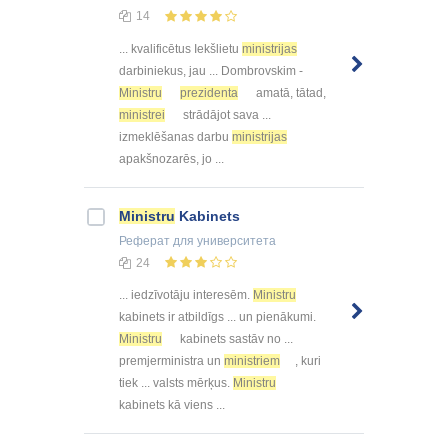
14
... kvalificētus Iekšlietu
ministrijas
darbiniekus, jau ... Dombrovskim -
Ministru
prezidenta
amatā, tātad,
ministrei
strādājot sava ...
izmeklēšanas darbu
ministrijas
apakšnozarēs, jo ...
Ministru
Kabinets
Реферат
для университета
24
... iedzīvotāju interesēm.
Ministru
kabinets ir atbildīgs ... un pienākumi.
Ministru
kabinets sastāv no ...
premjerministra un
ministriem
, kuri
tiek ... valsts mērķus.
Ministru
kabinets kā viens ...