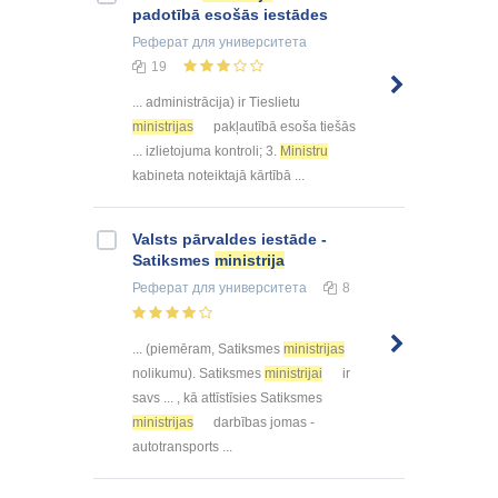
padotībā esošās iestādes
Реферат
для университета
19
... administrācija) ir Tieslietu
ministrijas
pakļautībā esoša tiešās
... izlietojuma kontroli; 3.
Ministru
kabineta noteiktajā kārtībā ...
Valsts pārvaldes iestāde -
Satiksmes
ministrija
Реферат
для университета
8
... (piemēram, Satiksmes
ministrijas
nolikumu). Satiksmes
ministrijai
ir
savs ... , kā attīstīsies Satiksmes
ministrijas
darbības jomas -
autotransports ...