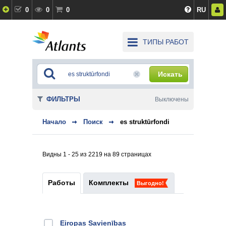
0
0
0
RU
ТИПЫ РАБОТ
Искать
ФИЛЬТРЫ
Выключены
Начало
Поиск
es struktūrfondi
Видны 1 - 25 из 2219 на 89 страницах
Работы
Комплекты
Выгодно!
Eiropas Savienības