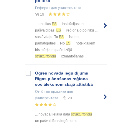
politika
Реферат
для университета
19
... un citas
ES
institūcijas un ...
pašvaldības.
ES
reģionālo politiku ...
sastāvdaļu. To
ES
īsteno,
pamatojoties ... No
ES
noteiktajiem
trīs mērķiem pašreizējā
struktūrfondu
izmantošanas ...
Ogres novada ieguldījums
Rīgas plānošanas reģiona
sociālekonomiskajā attīstībā
Отчёт по практике
для
университета
20
... novadā lielākā daļa
struktūrfondu
un pašvaldības ieņēmumu ...