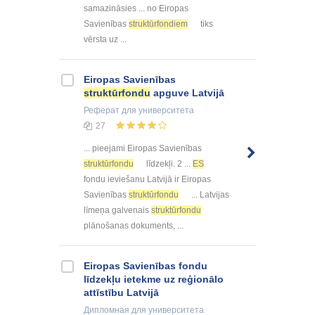
samazināsies ... no Eiropas
Savienības
struktūrfondiem
tiks
vērsta uz ...
Eiropas Savienības
struktūrfondu
apguve Latvijā
Реферат
для университета
27
... pieejami Eiropas Savienības
struktūrfondu
līdzekļi. 2 ...
ES
fondu ieviešanu Latvijā ir Eiropas
Savienības
struktūrfondu
... Latvijas
līmeņa galvenais
struktūrfondu
plānošanas dokuments, ...
Eiropas Savienības fondu
līdzekļu ietekme uz reģionālo
attīstību Latvijā
Дипломная
для университета