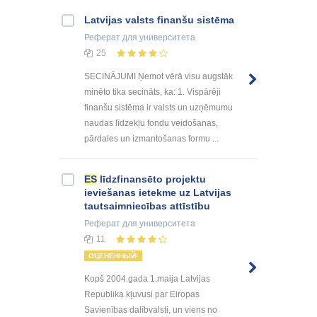
Latvijas valsts finanšu sistēma
Реферат
для университета
25
SECINĀJUMI Ņemot vērā visu augstāk
minēto tika secināts, ka: 1. Vispārēji
finanšu sistēma ir valsts un uzņēmumu
naudas līdzekļu fondu veidošanas,
pārdales un izmantošanas formu ...
ES
līdzfinansēto projektu
ieviešanas ietekme uz Latvijas
tautsaimniecības attīstību
Реферат
для университета
11
ОЦЕНЕННЫЙ!
Kopš 2004.gada 1.maija Latvijas
Republika kļuvusi par Eiropas
Savienības dalībvalsti, un viens no