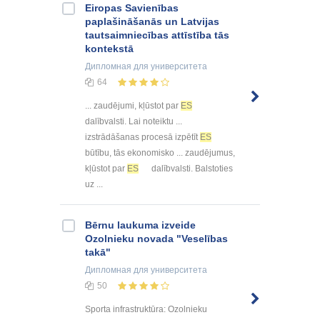
Eiropas Savienības
paplašināšanās un Latvijas
tautsaimniecības attīstība tās
kontekstā
Дипломная
для университета
64
... zaudējumi, kļūstot par
ES
dalībvalsti. Lai noteiktu ...
izstrādāšanas procesā izpētīt
ES
būtību, tās ekonomisko ... zaudējumus,
kļūstot par
ES
dalībvalsti. Balstoties
uz ...
Bērnu laukuma izveide
Ozolnieku novada "Veselības
takā"
Дипломная
для университета
50
Sporta infrastruktūra: Ozolnieku