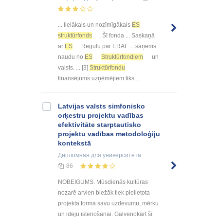
... lielākais un nozīmīgākais
ES
struktūrfonds
. Šī fonda ... Saskaņā
ar
ES
Regulu par ERAF ... saņems
naudu no
ES
Struktūrfondiem
un
valsts. ... [3]
Struktūrfondu
finansējums uzņēmējiem tiks ...
Latvijas valsts simfonisko
orķestru projektu vadības
efektivitāte starptautisko
projektu vadības metodoloģiju
kontekstā
Дипломная
для университета
86
NOBEIGUMS. Mūsdienās kultūras
nozarē arvien biežāk tiek pielietota
projekta forma savu uzdevumu, mērķu
un ideju īstenošanai. Galvenokārt šī