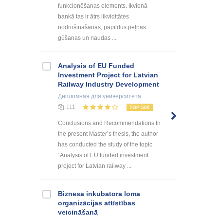
funkcionēšanas elements. Ikvienā
bankā tas ir ātrs likviditātes
nodrošināšanas, papildus peļņas
gūšanas un naudas ...
Analysis of EU Funded
Investment Project for Latvian
Railway Industry Development
Дипломная
для университета
111
TOP 500
Conclusions and Recommendations In
the present Master’s thesis, the author
has conducted the study of the topic
“Analysis of EU funded investment
project for Latvian railway ...
Biznesa inkubatora loma
organizācijas attīstības
veicināšanā