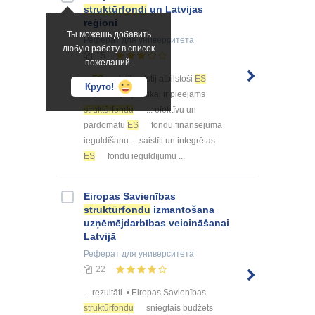
struktūrfondi
un Latvijas
reģioni
Ты можешь добавить
Реферат
для университета
любую работу в список
15
пожеланий.
...
ES
dalībvalstij atbilstoši
ES
Круто!
reģionālajai politikai ir pieejams
struktūrfondu
... efektīvu un
pārdomātu
ES
fondu finansējuma
ieguldīšanu ... saistīti un integrētas
ES
fondu ieguldījumu ...
Eiropas Savienības
struktūrfondu
izmantošana
uzņēmējdarbības veicināšanai
Latvijā
Реферат
для университета
22
... rezultāti. • Eiropas Savienības
struktūrfondu
sniegtais budžets