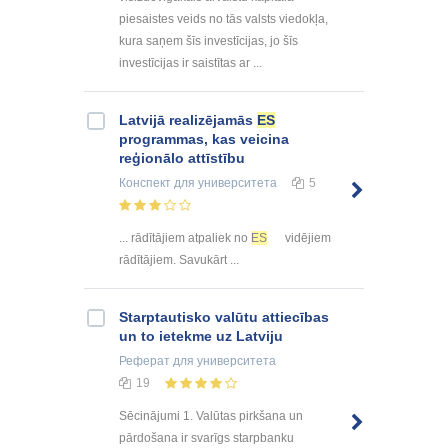
piesaistes veids no tās valsts viedokļa,
kura saņem šīs investīcijas, jo šīs
investīcijas ir saistītas ar ...
Latvijā realizējamās
ES
programmas, kas veicina
reģionālo attīstību
Конспект
для университета
5
... rādītājiem atpaliek no
ES
vidējiem
rādītājiem. Savukārt ...
Starptautisko valūtu attiecības
un to ietekme uz Latviju
Реферат
для университета
19
Sēcinājumi 1. Valūtas pirkšana un
pārdošana ir svarīgs starpbanku