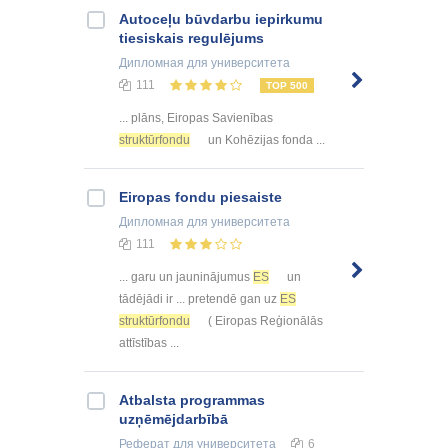
Autoceļu būvdarbu iepirkumu
tiesiskais regulējums
Дипломная
для университета
111
TOP 500
... plāns, Eiropas Savienības
struktūrfondu
un Kohēzijas fonda ...
Eiropas fondu piesaiste
Дипломная
для университета
111
... garu un jauninājumus
ES
un
tādējādi ir ... pretendē gan uz
ES
struktūrfondu
( Eiropas Reģionālās
attīstības ...
Atbalsta programmas
uzņēmējdarbībā
Реферат
для университета
6