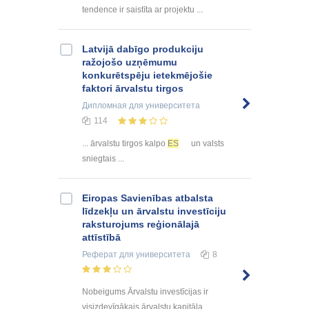
tendence ir saistīta ar projektu ...
Latvijā dabīgo produkciju
ražojošo uzņēmumu
konkurētspēju ietekmējošie
faktori ārvalstu tirgos
Дипломная
для университета
114
... ārvalstu tirgos kalpo
ES
un valsts
sniegtais ...
Eiropas Savienības atbalsta
līdzekļu un ārvalstu investīciju
raksturojums reģionālajā
attīstībā
Реферат
для университета
8
Nobeigums Ārvalstu investīcijas ir
visizdevīgākais ārvalstu kapitāla