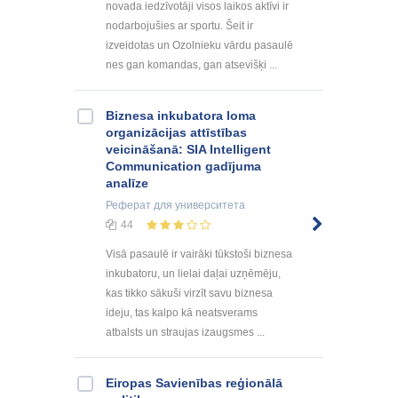
novada iedzīvotāji visos laikos aktīvi ir
nodarbojušies ar sportu. Šeit ir
izveidotas un Ozolnieku vārdu pasaulē
nes gan komandas, gan atsevišķi ...
Biznesa inkubatora loma
organizācijas attīstības
veicināšanā: SIA Intelligent
Communication gadījuma
analīze
Реферат
для университета
44
Visā pasaulē ir vairāki tūkstoši biznesa
inkubatoru, un lielai daļai uzņēmēju,
kas tikko sākuši virzīt savu biznesa
ideju, tas kalpo kā neatsverams
atbalsts un straujas izaugsmes ...
Eiropas Savienības reģionālā