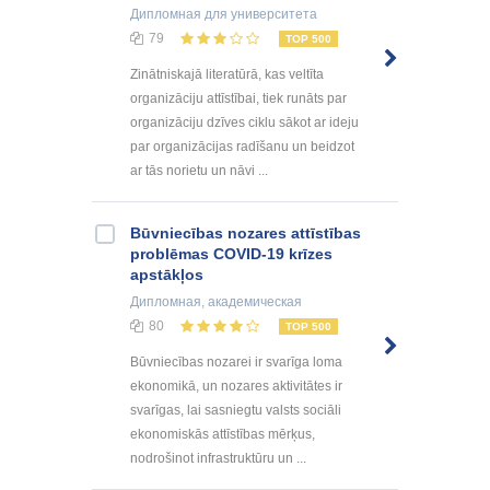
Дипломная
для университета
79
TOP 500
Zinātniskajā literatūrā, kas veltīta
organizāciju attīstībai, tiek runāts par
organizāciju dzīves ciklu sākot ar ideju
par organizācijas radīšanu un beidzot
ar tās norietu un nāvi ...
Būvniecības nozares attīstības
problēmas COVID-19 krīzes
apstākļos
Дипломная
, академическая
80
TOP 500
Būvniecības nozarei ir svarīga loma
ekonomikā, un nozares aktivitātes ir
svarīgas, lai sasniegtu valsts sociāli
ekonomiskās attīstības mērķus,
nodrošinot infrastruktūru un ...