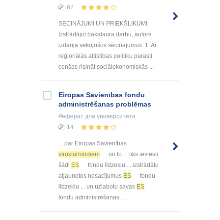
62
SECINĀJUMI UN PRIEKŠLIKUMI
Izstrādājot bakalaura darbu, autore
izdarīja sekojošos secinājumus: 1. Ar
reģionālās attīstības politiku parasti
cenšas risināt sociālekonomiskās ...
Eiropas Savienības fondu
administrēšanas problēmas
Реферат
для университета
14
... par Eiropas Savienības
struktūrfondiem
un to ... tiks ieviesti
šādi
ES
fondu līdzekļu ... izstrādātu
atjaunotos nosacījumus
ES
fondu
līdzekļu ... un uzlabotu savas
ES
fondu administrēšanas ...