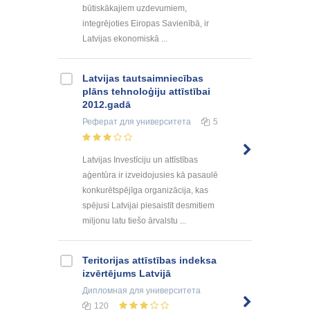
būtiskākajiem uzdevumiem,
integrējoties Eiropas Savienībā, ir
Latvijas ekonomiskā ...
Latvijas tautsaimniecības
plāns tehnoloģiju attīstībai
2012.gadā
Реферат
для университета
5
Latvijas Investīciju un attīstības
aģentūra ir izveidojusies kā pasaulē
konkurētspējīga organizācija, kas
spējusi Latvijai piesaistīt desmitiem
miljonu latu tiešo ārvalstu ...
Teritorijas attīstības indeksa
izvērtējums Latvijā
Дипломная
для университета
120