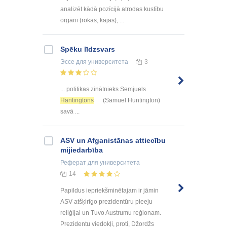
analizēt kādā pozīcijā atrodas kustību
orgāni (rokas, kājas), ...
Spēku līdzsvars
Эссе
для университета
3
... politikas zinātnieks Semjuels
Hantingtons
(Samuel Huntington)
savā ...
ASV un Afganistānas attiecību
mijiedarbība
Реферат
для университета
14
Papildus iepriekšminētajam ir jāmin
ASV atšķirīgo prezidentūru pieeju
reliģijai un Tuvo Austrumu reģionam.
Prezidentu viedokļi, proti, Džordžs