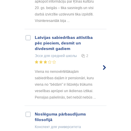
apkopot informāciju par Ķīnas kultūru
20. gs. beigās – tika sasniegts un visi
darbā izvirzītie uzdevumi tika izpildīti.
Visinteresantāk bija ...
Latvijas sabiedrības attīstība
pēc pieciem, desmit un
divdesmit gadiem
Эссе
для средней школы
2
Viena no nenovērtētākajām
sabiedrības daļām ir pensionāri, kuru
viena no “bēdām” ir līdzekļu trūkums
veselības aprūpei un ikdienas iztikai.
Pensijas palielinās, bet nebūt nebūs ...
Noslēguma pārbaudījums
filosofijā
Конспект
для университета