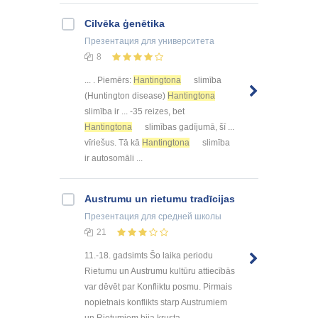
Cilvēka ģenētika
Презентация
для университета
8
... . Piemērs:
Hantingtona
slimība
(Huntington disease)
Hantingtona
slimība ir ... -35 reizes, bet
Hantingtona
slimības gadījumā, šī ...
vīriešus. Tā kā
Hantingtona
slimība
ir autosomāli ...
Austrumu un rietumu tradīcijas
Презентация
для средней школы
21
11.-18. gadsimts Šo laika periodu
Rietumu un Austrumu kultūru attiecībās
var dēvēt par Konfliktu posmu. Pirmais
nopietnais konflikts starp Austrumiem
un Rietumiem bija krusta ...