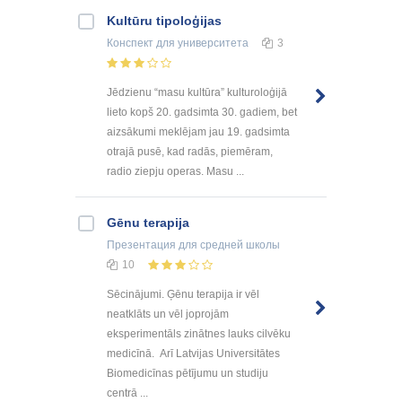
Kultūru tipoloģijas
Конспект
для университета
3
Jēdzienu “masu kultūra” kulturoloģijā
lieto kopš 20. gadsimta 30. gadiem, bet
aizsākumi meklējam jau 19. gadsimta
otrajā pusē, kad radās, piemēram,
radio ziepju operas. Masu ...
Gēnu terapija
Презентация
для средней школы
10
Sēcinājumi. Ģēnu terapija ir vēl
neatklāts un vēl joprojām
eksperimentāls zinātnes lauks cilvēku
medicīnā. Arī Latvijas Universitātes
Biomedicīnas pētījumu un studiju
centrā ...