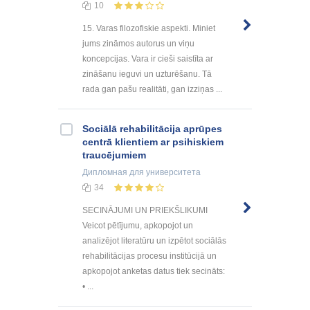
10
15. Varas filozofiskie aspekti. Miniet
jums zināmos autorus un viņu
koncepcijas. Vara ir cieši saistīta ar
zināšanu ieguvi un uzturēšanu. Tā
rada gan pašu realitāti, gan izziņas ...
Sociālā rehabilitācija aprūpes
centrā klientiem ar psihiskiem
traucējumiem
Дипломная
для университета
34
SECINĀJUMI UN PRIEKŠLIKUMI
Veicot pētījumu, apkopojot un
analizējot literatūru un izpētot sociālās
rehabilitācijas procesu institūcijā un
apkopojot anketas datus tiek secināts:
• ...