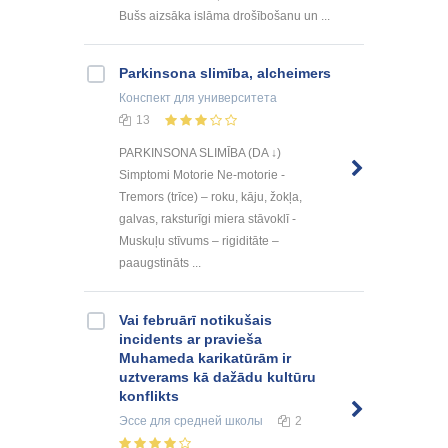
Bušs aizsāka islāma drošībošanu un ...
Parkinsona slimība, alcheimers
Конспект
для университета
13
PARKINSONA SLIMĪBA (DA ↓)
Simptomi Motorie Ne-motorie -
Tremors (trīce) – roku, kāju, žokļa,
galvas, raksturīgi miera stāvoklī -
Muskuļu stīvums – rigiditāte –
paaugstināts ...
Vai februārī notikušais
incidents ar pravieša
Muhameda karikatūrām ir
uztverams kā dažādu kultūru
konflikts
Эссе
для средней школы
2