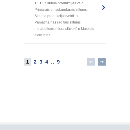
15.11. Siltuma produkcijas veidi.
Primārais un sekundārais siltums.
Siltuma produkcijas veidi: o
Pamatmaiņas radītais siltums
metabolisms miera stāvoklī o Muskuļu
aktivitātes ...
1
2
3
4
..
9