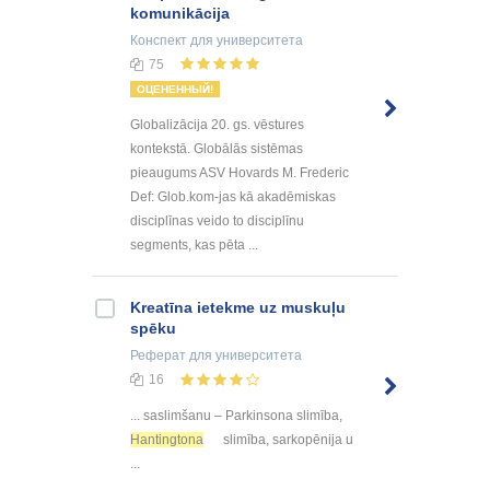
komunikācija
Конспект
для университета
75
ОЦЕНЕННЫЙ!
Globalizācija 20. gs. vēstures
kontekstā. Globālās sistēmas
pieaugums ASV Hovards M. Frederic
Def: Glob.kom-jas kā akadēmiskas
disciplīnas veido to disciplīnu
segments, kas pēta ...
Kreatīna ietekme uz muskuļu
spēku
Реферат
для университета
16
... saslimšanu – Parkinsona slimība,
Hantingtona
slimība, sarkopēnija u
...