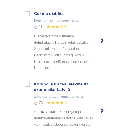
Cukura diabēts
Конспект
для университета
11
Diabētiskā hiperosmolāra
dehidratācija Parasti rodas vecākiem
2. tipa cukura diabēta pacientiem.
Pacientam ir ļoti augsts glikozes
līmenis asinīs (40 mmol/l un vairāk).
Ūdens no ...
Korupcija un tās ietekme uz
ekonomiku Latvijā
Дипломная
для университета
73
SECINĀJUMI 1. Korupcija ir ļoti
daudzšķautņaina parādība, kas vairāk
vai mazāk sastopama jebkurā valstī,