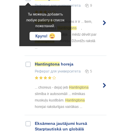
Реферат
для университета
9
Ты можешь добавить
любую работу в список
Hantingtona
sindroms ir ir ... tiem,
пожеланий.
ārsts Džordžs
Hantingtons
,
1872.gadā publicēja ... mēdz dēvēt par
Круто!
Hantingtona
horeju. Džordžs rakstā
...
Hantingtona
horeja
Реферат
для университета
5
... choreus - deja) jeb
Hantingtona
slimība ir autosomāli ... mīmikas
muskuļu kustībām.
Hantingtona
horejai raksturīgas vairākas ...
Eksāmena jautājumi kursā
Starptautiskā un globālā