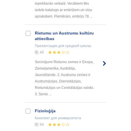
iepirkšanās veikalā. Vecākiem tiks
iedots katalogs ar embrijiem un viņu
aprakstiem. Piemēram, embrijs 78 ...
Rietumu un Austrumu kultūru
attiecības
Презентация
для средней школы
40
Secinājumi Rietumu zemes ir Eiropa,
Ziemeļamerika, Austrālija,
Jaunzēlande. 2. Austrumu zemes ir
Austrumāzijas, Dienvidāzijas,
Rietumāzijas un Centrālāzijas valstis.
3. Senie ...
Fizioloģija
Конспект
для университета
94