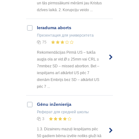
un tās pirmssākumi mērāmi jau Kristus
dzīves laikā. 2. Korupciju veido ...
Ieraduma aborts
Презентация
для университета
75
Rekomendācijas Pirmā US – tukša
augļa ola ar vid.Ø ≥ 25mm vai CRL ≥
7mmbez SD – missed abortion. Bet –
iespējams arī atkārtot US pēc 7
dienām Embrijs bez SD – atkārtot US
pēc 7 ...
Gēnu inženierija
Реферат
для средней школы
3
1.3. Dizaineru mazuļi Iespējams pēc
50 gadiem bērna izvēle notiks gluži kā