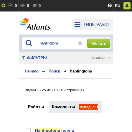
0
0
0
RU
ТИПЫ РАБОТ
Искать
ФИЛЬТРЫ
Выключены
Начало
Поиск
hantingtons
Видны 1 - 25 из 210 на 9 страницах
Работы
Комплекты
Выгодно!
Hantingtona
horeja