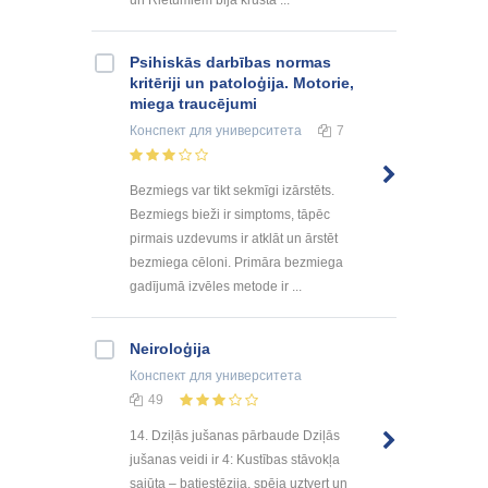
Psihiskās darbības normas
kritēriji un patoloģija. Motorie,
miega traucējumi
Конспект
для университета
7
Bezmiegs var tikt sekmīgi izārstēts.
Bezmiegs bieži ir simptoms, tāpēc
pirmais uzdevums ir atklāt un ārstēt
bezmiega cēloni. Primāra bezmiega
gadījumā izvēles metode ir ...
Neiroloģija
Конспект
для университета
49
14. Dziļās jušanas pārbaude Dziļās
jušanas veidi ir 4: Kustības stāvokļa
sajūta – batiestēzija, spēja uztvert un