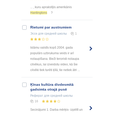
... , kuru aprakstījis amerikānis
Hantingtons
?
Rietumi par austrumiem
Эссе
для средней школы
1
Islāmu valstīs kopš 2004. gada
populārs uzbrukuma veids ir arī
nolaupīšana. Bieži teroristi nolaupa
cilvēkus, lai izveidotu video, kā šie
cilvēki tiek turēti ķīlā, tie netiek ātri ...
Ķīnas kultūra divdesmitā
gadsimta otrajā pusē
Реферат
для средней школы
16
Secinājumi 1. Darba mērķis- izpētīt un