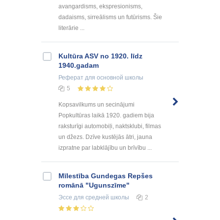
avangardisms, ekspresionisms,
dadaisms, sirreālisms un futūrisms. Šie
literārie ...
Kultūra ASV no 1920. līdz
1940.gadam
Реферат
для основной школы
5
Kopsavilkums un secinājumi
Popkultūras laikā 1920. gadiem bija
raksturīgi automobiļi, naktsklubi, filmas
un džezs. Dzīve kustējās ātri, jauna
izpratne par labklājību un brīvību ...
Mīlestība Gundegas Repšes
romānā "Ugunszīme"
Эссе
для средней школы
2