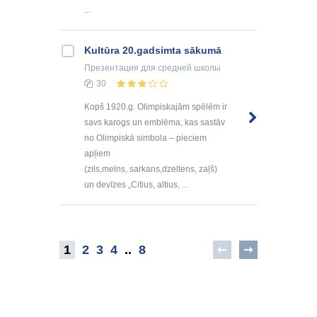
...
Kultūra 20.gadsimta sākumā
Презентация
для средней школы
30
Kopš 1920.g. Olimpiskajām spēlēm ir
savs karogs un emblēma, kas sastāv
no Olimpiskā simbola – pieciem
apļiem
(zils,melns, sarkans,dzeltens, zaļš)
un devīzes „Citius, altius, ...
1
2
3
4
..
8