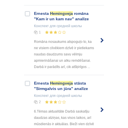
Ernesta
Hemingveja
romāna
"Kam ir un kam nav" analīze
Конспект
для средней школы
1
Romāna nosaukums atspoguļo to, ka
ne visiem cilvēkiem dzīvē ir pietiekams
naudas daudzums savu vēlmju
apmierināšanai un alku remdēšanai.
Darbā ir parādīts arī, cik atšķirīgos ...
Ernesta
Hemingveja
stāsta
"Sirmgalvis un jūra" analīze
Конспект
для средней школы
2
6.Tēmas aktualitāte Darbā saskatīju
daudzas atziņas, kas visos laikos, arī
mūsdienās ir aktuālas. Bieži vien dzīvē