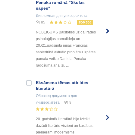
Penaka romānā "Skolas
sāpes"
Дипломная
для университета
85
TOP 500
NOBEIGUMS Balstoties uz daiļrades
psiholoģijas pamatideju un
20./21.gadsimta mijas Francijas
sabiedrībā aktuālo problēmu izpētes
pamata veikto Daniela Penaka
radošuma analīzi, ...
Eksāmena tēmas atbildes
literatūrā
Образец документа
для
университета
9
20. gadsimtā literatūrā bija izteikti
dažādi literārie virzieni un kustības,
piemēram, modernisms,