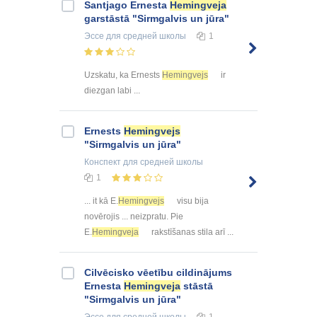
Santjago Ernesta
Hemingveja
garstāstā "Sirmgalvis un jūra"
Эссе
для средней школы
1
Uzskatu, ka Ernests
Hemingvejs
ir
diezgan labi ...
Ernests
Hemingvejs
"Sirmgalvis un jūra"
Конспект
для средней школы
1
... it kā E.
Hemingvejs
visu bija
novērojis ... neizpratu. Pie
E.
Hemingveja
rakstīšanas stila arī ...
Cilvēcisko vēetību cildinājums
Ernesta
Hemingveja
stāstā
"Sirmgalvis un jūra"