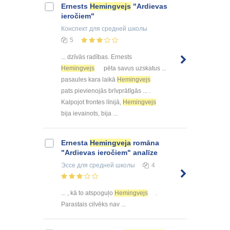
Ernests
Hemingvejs
"Ardievas
ieročiem"
Конспект
для средней школы
5
... dzīvās radības. Ernests
Hemingvejs
pēta savus uzskatus ...
pasaules kara laikā
Hemingvejs
pats pievienojās brīvprātīgās ... .
Kalpojot frontes līnijā,
Hemingvejs
bija ievainots, bija ...
Ernesta
Hemingveja
romāna
"Ardievas ieročiem" analīze
Эссе
для средней школы
4
... , kā to atspoguļo
Hemingvejs
.
Parastais cilvēks nav ...