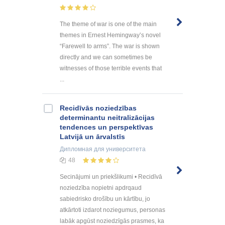
The theme of war is one of the main
themes in Ernest Hemingway’s novel
“Farewell to arms”. The war is shown
directly and we can sometimes be
witnesses of those terrible events that
...
Recidīvās noziedzības
determinantu neitralizācijas
tendences un perspektīvas
Latvijā un ārvalstīs
Дипломная
для университета
48
Secinājumi un priekšlikumi • Recidīvā
noziedzība nopietni apdrqaud
sabiedrisko drošību un kārtību, jo
atkārtoti izdarot noziegumus, personas
labāk apgūst noziedzīgās prasmes, ka