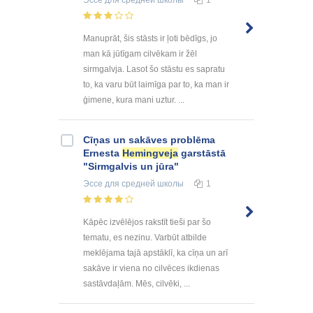
Эссе
для средней школы
1
Manuprāt, šis stāsts ir ļoti bēdīgs, jo
man kā jūtīgam cilvēkam ir žēl
sirmgalvja. Lasot šo stāstu es sapratu
to, ka varu būt laimīga par to, ka man ir
ģimene, kura mani uztur. ...
Cīņas un sakāves problēma
Ernesta
Hemingveja
garstāstā
"Sirmgalvis un jūra"
Эссе
для средней школы
1
Kāpēc izvēlējos rakstīt tieši par šo
tematu, es nezinu. Varbūt atbilde
meklējama tajā apstāklī, ka cīņa un arī
sakāve ir viena no cilvēces ikdienas
sastāvdaļām. Mēs, cilvēki, ...