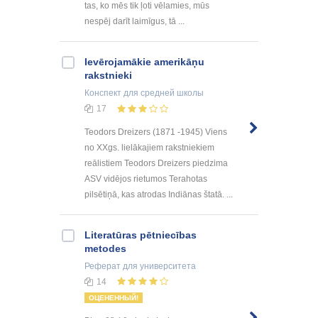
tas, ko mēs tik ļoti vēlamies, mūs
nespēj darīt laimīgus, tā ...
Ievērojamākie amerikāņu
rakstnieki
Конспект
для средней школы
17
Teodors Dreizers (1871 -1945) Viens
no XXgs. lielākajiem rakstniekiem
reālistiem Teodors Dreizers piedzima
ASV vidējos rietumos Terahotas
pilsētiņā, kas atrodas Indiānas štatā. ...
Literatūras pētniecības
metodes
Реферат
для университета
14
ОЦЕНЕННЫЙ!