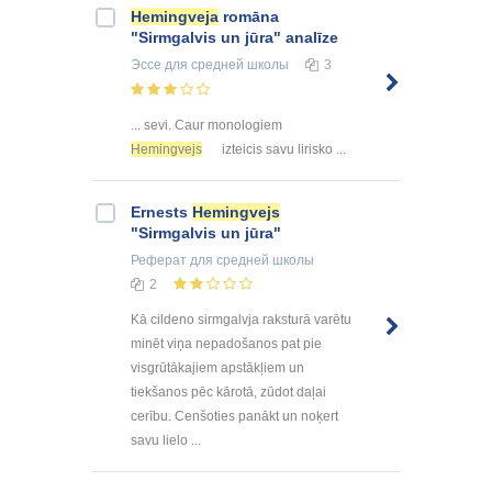
Hemingveja
romāna
"Sirmgalvis un jūra" analīze
Эссе
для средней школы
3
... sevi. Caur monologiem
Hemingvejs
izteicis savu lirisko ...
Ernests
Hemingvejs
"Sirmgalvis un jūra"
Реферат
для средней школы
2
Kā cildeno sirmgalvja raksturā varētu
minēt viņa nepadošanos pat pie
visgrūtākajiem apstākļiem un
tiekšanos pēc kārotā, zūdot daļai
cerību. Cenšoties panākt un noķert
savu lielo ...