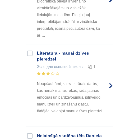
Biogrāfiskā pieeja ir viena no
vienkāršākajām un visbiežāk
lietotajām metodēm. Pieeja ļauj
interpretētājam strādāt ar zinātnisku
precizitāti, rosina pētīt autora dzīvi, kā
arī ...
Literatūra - manai dzīves
pieredzei
Эссе
для основной школы
1
Neapšaubāmi, katrs literārais darbs,
kas nonāk manās rokās, rada jaunas
emocijas un pārdzīvojumus, pilnveido
manu iztēli un zināšanu klāstu,
tādējādi veidojot manu dzīves pieredzi.
...
Nelaimīgā skolēna tēls Daniela