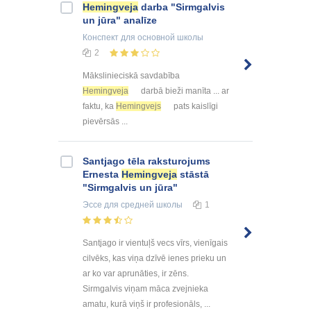
Hemingveja
darba "Sirmgalvis
un jūra" analīze
Конспект
для основной школы
2
Mākslinieciskā savdabība
Hemingveja
darbā bieži manīta ... ar
faktu, ka
Hemingvejs
pats kaislīgi
pievērsās ...
Santjago tēla raksturojums
Ernesta
Hemingveja
stāstā
"Sirmgalvis un jūra"
Эссе
для средней школы
1
Santjago ir vientuļš vecs vīrs, vienīgais
cilvēks, kas viņa dzīvē ienes prieku un
ar ko var aprunāties, ir zēns.
Sirmgalvis viņam māca zvejnieka
amatu, kurā viņš ir profesionāls, ...