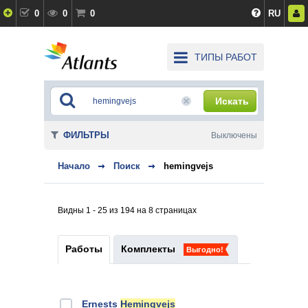
0
0
0
RU
ТИПЫ РАБОТ
Искать
ФИЛЬТРЫ
Выключены
Начало
Поиск
hemingvejs
Видны 1 - 25 из 194 на 8 страницах
Работы
Комплекты
Выгодно!
Ernests
Hemingvejs