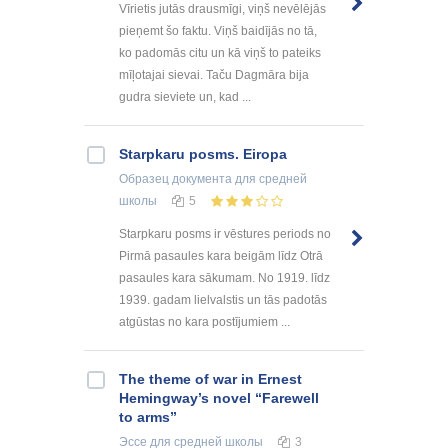
Vīrietis jutās drausmīgi, viņš nevēlējās
pieņemt šo faktu. Viņš baidījās no tā,
ko padomās citu un kā viņš to pateiks
mīļotajai sievai. Taču Dagmāra bija
gudra sieviete un, kad ...
Starpkaru posms. Eiropa
Образец документа
для средней
школы
5
Starpkaru posms ir vēstures periods no
Pirmā pasaules kara beigām līdz Otrā
pasaules kara sākumam. No 1919. līdz
1939. gadam lielvalstis un tās padotās
atgūstas no kara postījumiem ...
The theme of war in Ernest
Hemingway’s novel “Farewell
to arms”
Эссе
для средней школы
3