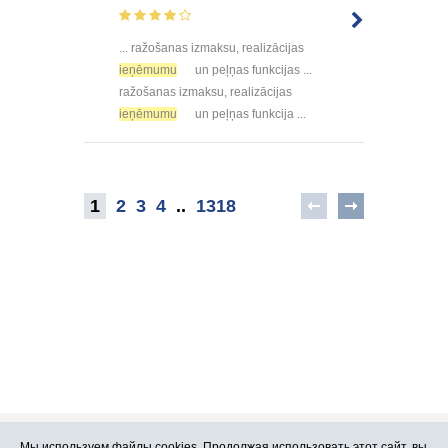
... ražošanas izmaksu, realizācijas
ieņēmumu
un peļņas funkcijas ...
ražošanas izmaksu, realizācijas
ieņēmumu
un peļņas funkcija ...
1
2
3
4
..
1318
Мы используем файлы cookies. Продолжая использовать этот сайт, вы