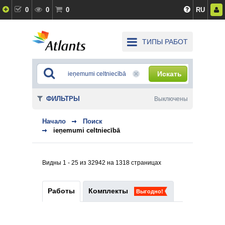
0
0
0
RU
ТИПЫ РАБОТ
Искать
ФИЛЬТРЫ
Выключены
Начало
Поиск
ieņemumi celtniecībā
Видны 1 - 25 из 32942 на 1318 страницах
Работы
Комплекты
Выгодно!