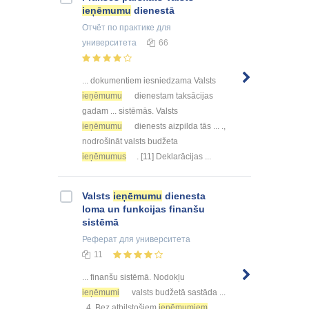
ieņēmumu
dienestā
Отчёт по практике
для
университета
66
... dokumentiem iesniedzama Valsts
ieņēmumu
dienestam taksācijas
gadam ... sistēmās. Valsts
ieņēmumu
dienests aizpilda tās ... .,
nodrošināt valsts budžeta
ieņēmumus
. [11] Deklarācijas ...
Valsts
ieņēmumu
dienesta
loma un funkcijas finanšu
sistēmā
Реферат
для университета
11
... finanšu sistēmā. Nodokļu
ieņēmumi
valsts budžetā sastāda ...
. 4. Bez atbilstošiem
ieņēmumiem