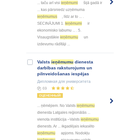
... taču arī visi
ieņēmumi
šijā gadā ir
... kas pārsniedz uzņēmuma
ieņēmumus
, līdz ar to ... .
SECINĀJUMI 1.
Ieņēmumi
ir
ekonomisko labumu ... . 5.
Visaugstākie
ieņēmumu
un
izdevumu rādītāji ...
Valsts
ieņēmumu
dienesta
darbības raksturojums un
pilnveidošanas iespējas
Дипломная
для университета
69
ОЦЕНЕННЫЙ!
... ņēmējiem. No Valsts
ieņēmumu
dienesta Latgales reģionālās ...
vienota institūcija –Valsts
ieņēmumu
dienests. Ar ... ikgadējais iekasēto
ieņēmumu
apjoms. Nodokļu