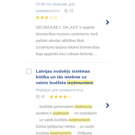
Отчёт по практике
для
университета
26
SECINĀJUMI 1. SIA „XXX” ir augošs
būvniecības nozares uzņēmums, kurš
pašlaik atrodas attīstības fāzē.
Uzņēmums turpina iekarot būvniecības
tirgu apgūstot visu Latvijas teritoriju ...
Latvijas nodokļu sistēmas
būtība un tās ietekme uz
valsts budžeta
ieņēmumiem
Реферат
для университета
45
... budžeta galvenajiem
ieņēmumu
avotiem ir
ieņēmumi
no nodokļiem
... uz valsts budžeta
ieņēmumiem
.
Darba (pētījuma) mērķis ... uz valsts
budžeta
ieņēmumiem
. Pētījuma