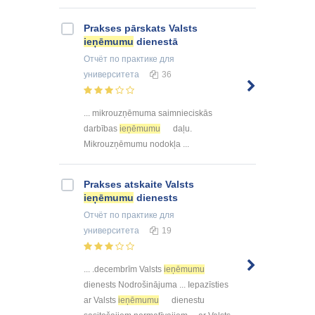
Prakses pārskats Valsts
ieņēmumu
dienestā
Отчёт по практике
для
университета
36
... mikrouzņēmuma saimnieciskās
darbības
ieņēmumu
daļu.
Mikrouzņēmumu nodokļa ...
Prakses atskaite Valsts
ieņēmumu
dienests
Отчёт по практике
для
университета
19
... .decembrīm Valsts
ieņēmumu
dienests Nodrošinājuma ... Iepazīsties
ar Valsts
ieņēmumu
dienestu