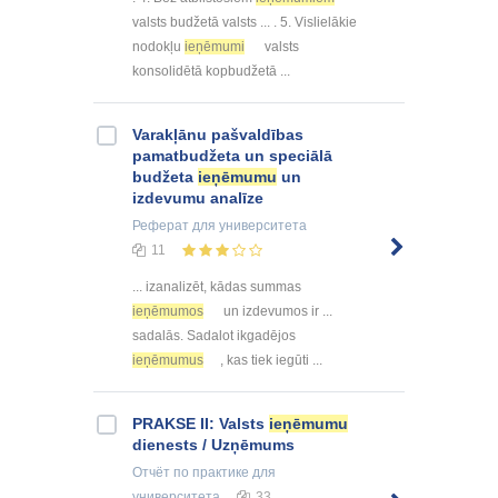
valsts budžetā valsts ... . 5. Vislielākie
nodokļu
ieņēmumi
valsts
konsolidētā kopbudžetā ...
Varakļānu pašvaldības
pamatbudžeta un speciālā
budžeta
ieņēmumu
un
izdevumu analīze
Реферат
для университета
11
... izanalizēt, kādas summas
ieņēmumos
un izdevumos ir ...
sadalās. Sadalot ikgadējos
ieņēmumus
, kas tiek iegūti ...
PRAKSE II: Valsts
ieņēmumu
dienests / Uzņēmums
Отчёт по практике
для
университета
33