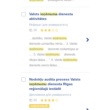
ieņēmumu
pieaugumu valsts ...
Valsts
ieņēmuma
dienesta
aktivitātes
Реферат
для университета
29
... darbību, Valsts
ieņēmumu
dienests uzmanību vērsa ... 3. Valsts
ieņēmumu
dienests nodarbojas ar
... . 5. Valsts
ieņēmumu
dienests
rīkojis tādas ... ”. 6. Valsts
ieņēmumu
dienests veicis tādas ...
Nodokļu audita process Valsts
ieņēmumu
dienesta Rīgas
reģionālajā iestādē
Дипломная
для университета
58
ОЦЕНЕННЫЙ!