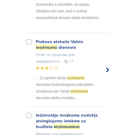
būvniecība ir prioritāra, lai iegūtu
līdzekļus pēc tam, kad ir nodots
ekspluatācijā pirmais starta komplekss.
...
Prakses atskaite Valsts
ieņēmumu
dienests
Отчёт по практике
для
университета
17
... 12.aprīlim Valsts
ieņēmumu
dienesta Nodrošinājuma pārvaldes ...
zināšanas par Valsts
ieņēmumu
dienesta darbu nodokļu ...
Iedzīvotāju ienākuma nodokļa
atvieglojumu ietekme uz
budžeta
ieņēmumiem
Реферат
для университета