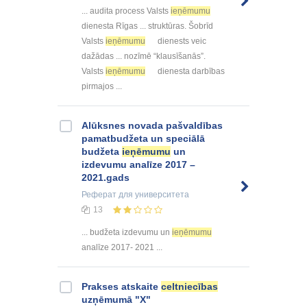
... audita process Valsts
ieņēmumu
dienesta Rīgas ... struktūras. Šobrīd
Valsts
ieņēmumu
dienests veic
dažādas ... nozīmē “klausīšanās”.
Valsts
ieņēmumu
dienesta darbības
pirmajos ...
Alūksnes novada pašvaldības
pamatbudžeta un speciālā
budžeta
ieņēmumu
un
izdevumu analīze 2017 –
2021.gads
Реферат
для университета
13
... budžeta izdevumu un
ieņēmumu
analīze 2017- 2021 ...
Prakses atskaite
celtniecības
uzņēmumā "X"