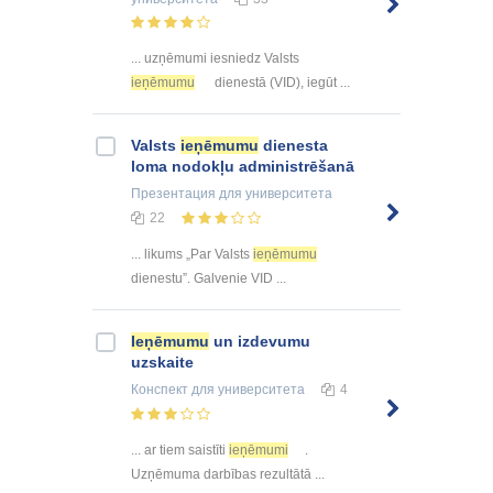
... uzņēmumi iesniedz Valsts
ieņēmumu
dienestā (VID), iegūt ...
Valsts
ieņēmumu
dienesta
loma nodokļu administrēšanā
Презентация
для университета
22
... likums „Par Valsts
ieņēmumu
dienestu”. Galvenie VID ...
Ieņēmumu
un izdevumu
uzskaite
Конспект
для университета
4
... ar tiem saistīti
ieņēmumi
.
Uzņēmuma darbības rezultātā ...