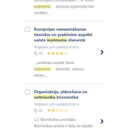
sasitošajiem normatīvajiem ... ar Valsts
ieņēmumu
dienestu organizatorisko
struktūru ...
Korupcijas samazināšanas
tiesiskie un praktiskie aspekti
valsts
ieņēmumu
dienestā
Реферат
для университета
30
... praktiskie aspekti Valsts
ieņēmumu
dienestā”, autores
mērķis ...
Organizācija, plānošana un
celtniecība
būvniecībā
Реферат
для университета
31
1.1. Būvniecības prioritātes
Būvniecības prakse ir tāda, ka objektu