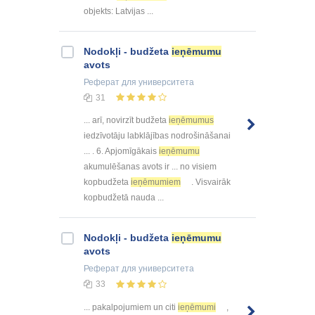
objekts: Latvijas ...
Nodokļi - budžeta
ieņēmumu
avots
Реферат
для университета
31
... arī, novirzīt budžeta
ieņēmumus
iedzīvotāju labklājības nodrošināšanai
... . 6. Apjomīgākais
ieņēmumu
akumulēšanas avots ir ... no visiem
kopbudžeta
ieņēmumiem
. Visvairāk
kopbudžetā nauda ...
Nodokļi - budžeta
ieņēmumu
avots
Реферат
для университета
33
... pakalpojumiem un citi
ieņēmumi
,