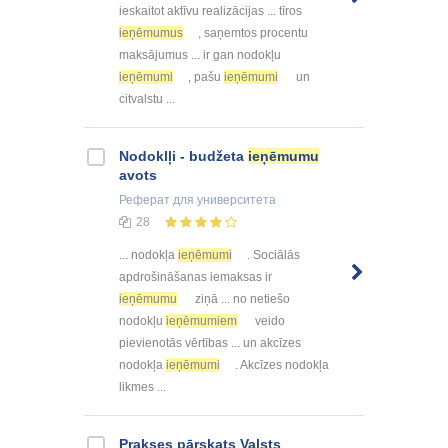
ieskaitot aktīvu realizācijas ... tīros
ieņēmumus
, saņemtos procentu
maksājumus ... ir gan nodokļu
ieņēmumi
, pašu
ieņēmumi
un
citvalstu ...
Nodoklļi - budžeta
ieņēmumu
avots
Реферат
для университета
28
... nodokļa
ieņēmumi
. Sociālās
apdrošināšanas iemaksas ir
ieņēmumu
ziņā ... no netiešo
nodokļu
ieņēmumiem
veido
pievienotās vērtības ... un akcīzes
nodokļa
ieņēmumi
. Akcīzes nodokļa
likmes ...
Prakses pārskats Valsts