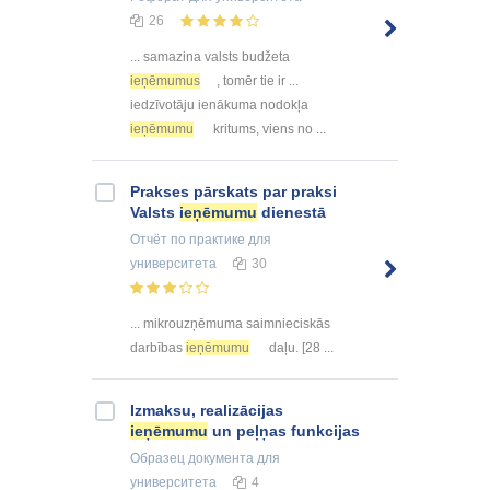
26
... samazina valsts budžeta
ieņēmumus
, tomēr tie ir ...
iedzīvotāju ienākuma nodokļa
ieņēmumu
kritums, viens no ...
Prakses pārskats par praksi
Valsts
ieņēmumu
dienestā
Отчёт по практике
для
университета
30
... mikrouzņēmuma saimnieciskās
darbības
ieņēmumu
daļu. [28 ...
Izmaksu, realizācijas
ieņēmumu
un peļņas funkcijas
Образец документа
для
университета
4