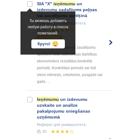
SIA "X"
ieņēmumu
un
izdevumu sadalījums peļņas
vai zaudējumu aprēķinā
Ты можешь добавить
Реферат
для университета
любую работу в список
35
пожеланий.
ОЦЕНЕННЫЙ!
Круто!
Sabiedrības peļņas vai zaudējumu
aprēķins rāda sabiedrības darbības
ekonomiskos rezultātus konkrētā
periodā. Konkrētais periods var būt
viens mēnesis, ceturksnis, pusgads vai
gads. ...
Ieņēmumu
un izdevumu
uzskaite un analīze
pakalpojumu sniegšanas
uzņēmumā
Реферат
для университета
30