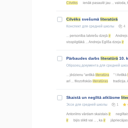
Cilvēks
ienāk pasaulē jau ... valoda, t
Cilvēks
svešumā
literatūrā
Конспект
для средней школы
4
... personība latviešu dzejā
ir
Andrejs E
visspilgtākā ... Andreja Eglīša dzeja
ir
Pārbaudes darbs
literatūrā
10. 
Образец документа
для средней шко
... jēdzienu “antīkā
literatūra
” ! Antīkā
arī ... filozofiskās
literatūras
tradīcija.
Skaistā un neglītā atklāsme
lit
Эссе
для средней школы
1
Antonīms vārdam skaistais
ir
neglītai
ir
bijis slikti vai ... , ka
ir
jāpriecājas