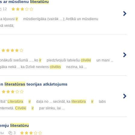
ms ar mūsdienu
literatūru
12
na kļuvusi
ir
mūsdienīgāka (vairāk ... ); Antīkā un mūsdienu
ā veidā;
nākuši svešumā ... , ko
ir
piedzīvojuši latviešu
cilvēki
un mani ...
gāka nekā ... ka Dzīvē neviens
cilvēks
nezina, kā ...
un
literatūras
teorijas atkārtojums
ībā”
Literatūra
ir
daļa no ... secināt, ka
literatūra
ir
labs
internetā.
Cilvēki
ir
par slinku, lai ...
zemju
literatūru
лы
3