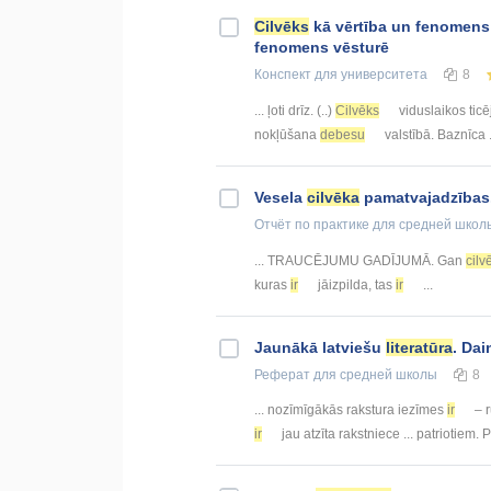
Cilvēks
kā vērtība un fenomens
fenomens vēsturē
Конспект
для университета
8
... ļoti drīz. (..)
Cilvēks
viduslaikos ticēj
nokļūšana
debesu
valstībā. Baznīca .
Vesela
cilvēka
pamatvajadzības
Отчёт по практике
для средней школ
... TRAUCĒJUMU GADĪJUMĀ. Gan
cil
kuras
ir
jāizpilda, tas
ir
...
Jaunākā latviešu
literatūra
. Da
Реферат
для средней школы
8
... nozīmīgākās rakstura iezīmes
ir
– r
ir
jau atzīta rakstniece ... patriotiem