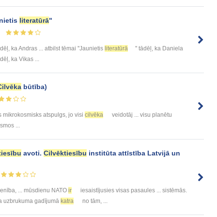
nietis
literatūrā
"
tādēļ, ka Andras ... atbilst tēmai ''Jaunietis
literatūrā
'' tādēļ, ka Daniela
tādēļ, ka Vikas ...
Cilvēka
būtība)
mikrokosmisks atspulgs, jo visi
cilvēka
veidotāj ... visu planētu
smos ...
tiesību
avoti.
Cilvēktiesību
institūta attīstība Latvijā un
ienība, ... mūsdienu NATO
ir
iesaistījusies visas pasaules ... sistēmās.
āda uzbrukuma gadījumā
katra
no tām, ...