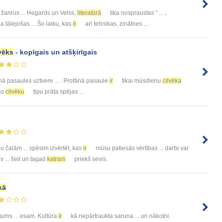
žanrus ... Hegards un Velss,
literatūrā
tika nospraustas “ ... ,
a tālejošas ... Šo laiku, kas
ir
arī tehnikas, zinātnes ...
vēks
- kopīgais un atšķirīgais
ā pasaules uztvere ... . Profānā pasaule
ir
tikai mūsdienu
cilvēka
šo
cilvēku
tipu prāta spējas ...
 čalām ... spēsim izvērtēt, kas
ir
mūsu patiesās vērtības ... darbi var
v ... šeit un tagad
katram
priekš sevis.
kā
ājums ... esam. Kultūra
ir
kā nepārtraukta saruna ... un nākotni.