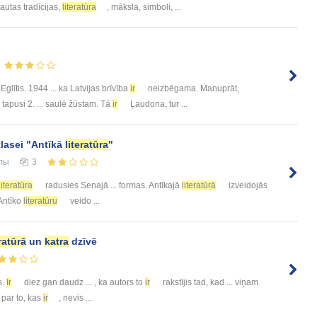
autas tradīcijas,
literatūra
, māksla, simboli, ...
glītis. 1944 ... ka Latvijas brīvība
ir
neizbēgama. Manuprāt,
tapusi 2. ... saulē žūstam. Tā
ir
Ļaudona, tur ...
klasei "Antīkā
literatūra
"
лы
3
literatūra
radusies Senajā ... formas. Antīkajā
literatūrā
izveidojās
 Antīko
literatūru
veido ...
eratūrā
un
katra
dzīvē
s.
Ir
diez gan daudz ... , ka autors to
ir
rakstījis tad, kad ... viņam
 par to, kas
ir
, nevis ...