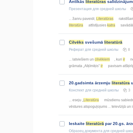
Antīkās
literatūras
salīdzināju
Презентация
для средней школы
... žanru paveidi;
Literatūras
rakstīša
literatūra
attīstījusies
katra
savādāk
Cilvēks
svešumā
literatūrā
Реферат
для средней школы
8
... latviešiem un
cilvēkiem
, kuri
ir
no
grāmata „Alķīmiķis”
ir
pavisam atšķirī
20.gadsimta ārzemju
literatūra
Конспект
для средней школы
3
... eseju „
Literatūra
mūsdienu sabiedr
vēstures atspoguļojums ... televīzijā un 
Ieskaite
literatūrā
par 20.gs. ār
Образец документа
для средней шко