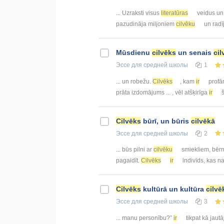
... Uzraksti visus
literatūras
veidus un 
pazudināja miljoniem
cilvēku
un radīj
Mūsdienu
cilvēks
un senais
cil
Эссе
для средней школы
1
... un robežu.
Cilvēks
, kam
ir
profān
prāta izdomājums ... , vēl atšķirīga
ir
Cilvēks
būrī, un būris
cilvēkā
Эссе
для средней школы
2
... būs pilni ar
cilvēku
smiekliem, bērnu
pagaidīt.
Cilvēks
ir
indivīds, kas na
Cilvēks
kultūrā un kultūra
cilvē
Эссе
для средней школы
3
... manu personību?”
ir
tikpat kā jaut