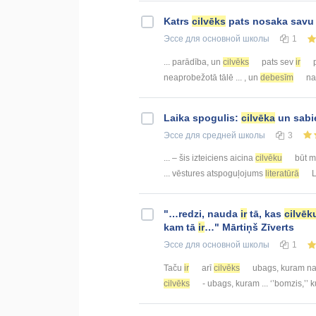
Katrs
cilvēks
pats nosaka sav
Эссе
для основной школы
1
... parādība, un
cilvēks
pats sev
ir
p
neaprobežotā tālē ... , un
debesīm
nav
Laika spogulis:
cilvēka
un sabi
Эссе
для средней школы
3
... – šis izteiciens aicina
cilvēku
būt mo
... vēstures atspoguļojums
literatūrā
L
"…redzi, nauda
ir
tā, kas
cilvēk
kam tā
ir
…" Mārtiņš Zīverts
Эссе
для основной школы
1
Taču
ir
arī
cilvēks
ubags, kuram nav
cilvēks
- ubags, kuram ... ‘’bomzis,’’ 