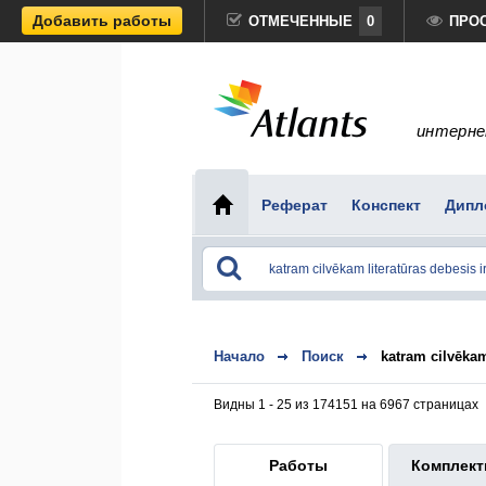
Добавить работы
ОТМЕЧЕННЫЕ
0
ПРО
интерне
Реферат
Конспект
Дипл
Начало
Поиск
katram cilvēkam
Видны 1 - 25 из 174151 на 6967 страницах
Работы
Комплек