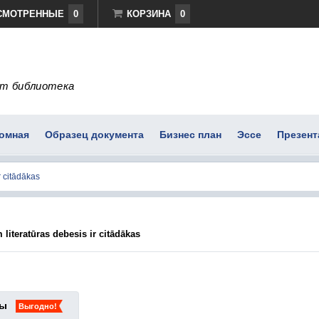
СМОТРЕННЫЕ
0
КОРЗИНА
0
т библиотека
омная
Образец документа
Бизнес план
Эссе
Презент
 literatūras debesis ir citādākas
ты
Выгодно!