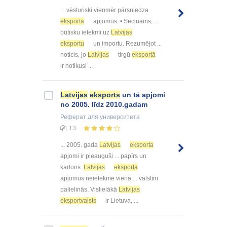
... vēsturiski vienmēr pārsniedza
eksporta
apjomus. • Secināms, ...
būtisku ietekmi uz
Latvijas
eksportu
un importu. Rezumējot ...
noticis, jo
Latvijas
tirgū
eksportā
ir notikusi ...
Latvijas
eksports
un tā apjomi
no 2005. līdz 2010.gadam
Реферат
для университета
13
... 2005. gada
Latvijas
eksporta
apjomi ir pieauguši ... papīrs un
kartons.
Latvijas
eksporta
apjomus neietekmē viena ... valstīm
palielinās. Vislielākā
Latvijas
eksportvalsts
ir Lietuva, ...