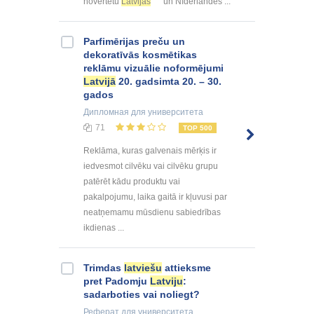
novērtētu
Latvijas
un Nīderlandes ...
Parfimērijas preču un
dekoratīvās kosmētikas
reklāmu vizuālie noformējumi
Latvijā
20. gadsimta 20. – 30.
gados
Дипломная
для университета
71
TOP 500
Reklāma, kuras galvenais mērķis ir
iedvesmot cilvēku vai cilvēku grupu
patērēt kādu produktu vai
pakalpojumu, laika gaitā ir kļuvusi par
neatņemamu mūsdienu sabiedrības
ikdienas ...
Trimdas
latviešu
attieksme
pret Padomju
Latviju
:
sadarboties vai noliegt?
Реферат
для университета