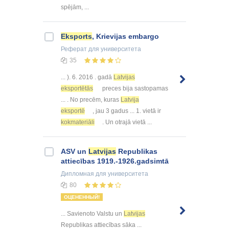
spējām, ...
Eksports
, Krievijas embargo
Реферат
для университета
35
... ). 6. 2016 . gadā
Latvijas
eksportētās
preces bija sastopamas
... . No precēm, kuras
Latvija
eksportē
, jau 3 gadus ... 1. vietā ir
kokmateriāli
. Un otrajā vietā ...
ASV un
Latvijas
Republikas
attiecības 1919.-1926.gadsimtā
Дипломная
для университета
80
ОЦЕНЕННЫЙ!
... Savienoto Valstu un
Latvijas
Republikas attiecības sāka ...