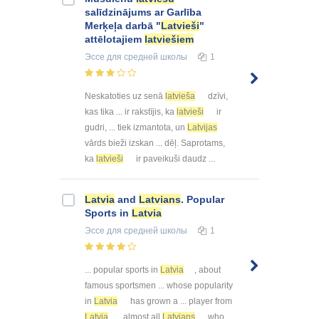
salīdzinājums ar Garlība
Merķeļa darbā "
Latvieši
"
attēlotajiem
latviešiem
Эссе
для средней школы
1
Neskatoties uz senā
latvieša
dzīvi,
kas tika ... ir rakstījis, ka
latvieši
ir
gudri, ... tiek izmantota, un
Latvijas
vārds bieži izskan ... dēļ. Saprotams,
ka
latvieši
ir paveikuši daudz ...
Latvia
and
Latvians
. Popular
Sports in
Latvia
Эссе
для средней школы
1
... popular sports in
Latvia
, about
famous sportsmen ... whose popularity
in
Latvia
has grown a ... player from
Latvia
, almost all
Latvians
who