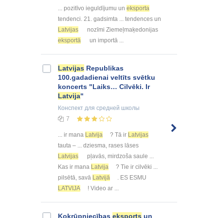
... pozitīvo ieguldījumu un
eksporta
tendenci. 21. gadsimta ... tendences un
Latvijas
nozīmi Ziemeļmaķedonijas
eksportā
un importā ...
Latvijas
Republikas
100.gadadienai veltīts svētku
koncerts "Laiks… Cilvēki. Ir
Latvija
"
Конспект
для средней школы
7
... ir mana
Latvija
? Tā ir
Latvijas
tauta – ... dziesma, rases lāses
Latvijas
pļavās, mirdzoša saule ...
Kas ir mana
Latvija
? Tie ir cilvēki ...
pilsētā, savā
Latvijā
. ES ESMU
LATVIJA
! Video ar ...
Kokrūpniecības
eksports
un