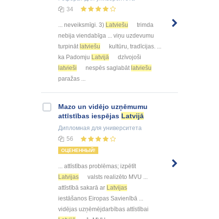
34
... neveiksmīgi. 3)
Latviešu
trimda
nebija viendabīga ... viņu uzdevumu
turpināt
latviešu
kultūru, tradīcijas. ...
ka Padomju
Latvijā
dzīvojoši
latvieši
nespēs saglabāt
latviešu
paražas ...
Mazo un vidējo uzņēmumu
attīstības iespējas
Latvijā
Дипломная
для университета
56
ОЦЕНЕННЫЙ!
... attīstības problēmas; izpētīt
Latvijas
valsts realizēto MVU ...
attīstībā sakarā ar
Latvijas
iestāšanos Eiropas Savienībā ...
vidējas uzņēmējdarbības attīstībai