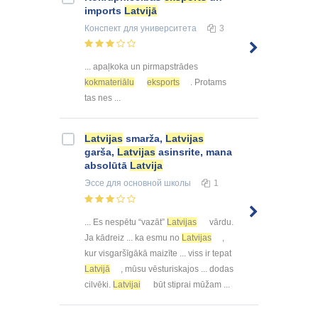
imports
Latvijā
Конспект
для университета
3
... apaļkoka un pirmapstrādes
kokmateriālu
eksports
. Protams
tas nes ...
Latvijas
smarža,
Latvijas
garša,
Latvijas
asinsrite, mana
absolūtā
Latvija
Эссе
для основной школы
1
... Es nespētu “vazāt”
Latvijas
vārdu.
Ja kādreiz ... ka esmu no
Latvijas
,
kur visgaršīgākā maizīte ... viss ir tepat
Latvijā
, mūsu vēsturiskajos ... dodas
cilvēki.
Latvijai
būt stiprai mūžam ...