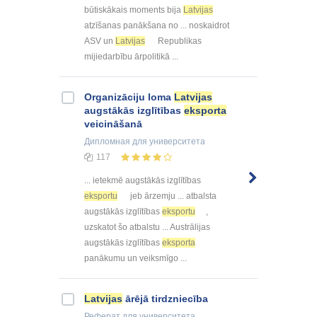
būtiskākais moments bija
Latvijas
atzīšanas panākšana no ... noskaidrot
ASV un
Latvijas
Republikas
mijiedarbību ārpolitikā ...
Organizāciju loma
Latvijas
augstākās izglītības
eksporta
veicināšanā
Дипломная
для университета
117
... ietekmē augstākās izglītības
eksportu
jeb ārzemju ... atbalsta
augstākās izglītības
eksportu
,
uzskatot šo atbalstu ... Austrālijas
augstākās izglītības
eksporta
panākumu un veiksmīgo ...
Latvijas
ārējā tirdzniecība
Реферат
для университета