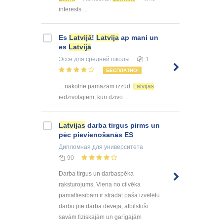
interests ...
Es
Latvijā
!
Latvija
ap mani un
es
Latvijā
Эссе
для средней школы
1
БЕСПЛАТНО!
... nākotne pamazām izzūd.
Latvijas
iedzīvotājiem, kuri dzīvo ...
Latvijas
darba tirgus pirms un
pēc pievienošanās ES
Дипломная
для университета
90
Darba tirgus un darbaspēka
raksturojums. Viena no cilvēka
pamattiesībām ir strādāt paša izvēlētu
darbu pie darba devēja, atbilstoši
savām fiziskajām un garīgajām