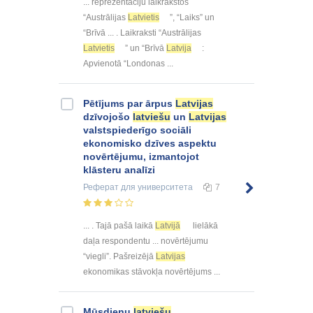
... reprezentāciju laikrakstos
“Austrālijas
Latvietis
”, “Laiks” un
“Brīvā ... . Laikraksti “Austrālijas
Latvietis
” un “Brīvā
Latvija
:
Apvienotā “Londonas ...
Pētījums par ārpus
Latvijas
dzīvojošo
latviešu
un
Latvijas
valstspiederīgo sociāli
ekonomisko dzīves aspektu
novērtējumu, izmantojot
klāsteru analīzi
Реферат
для университета
7
... . Tajā pašā laikā
Latvijā
lielākā
daļa respondentu ... novērtējumu
“viegli”. Pašreizējā
Latvijas
ekonomikas stāvokļa novērtējums ...
Mūsdienu
latviešu