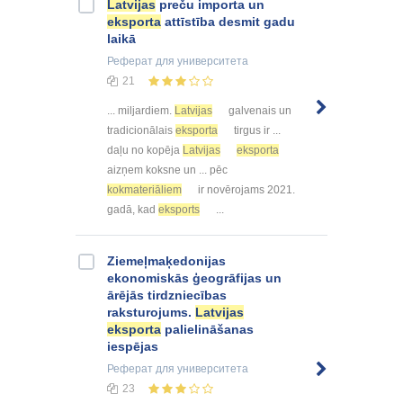
Latvijas
preču importa un
eksporta
attīstība desmit gadu
laikā
Реферат
для университета
21
... miljardiem.
Latvijas
galvenais un
tradicionālais
eksporta
tirgus ir ...
daļu no kopēja
Latvijas
eksporta
aizņem koksne un ... pēc
kokmateriāliem
ir novērojams 2021.
gadā, kad
eksports
...
Ziemeļmaķedonijas
ekonomiskās ģeogrāfijas un
ārējās tirdzniecības
raksturojums.
Latvijas
eksporta
palielināšanas
iespējas
Реферат
для университета
23