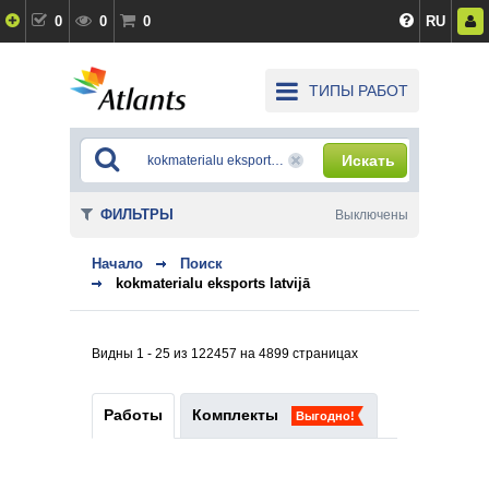
0
0
0
RU
ТИПЫ РАБОТ
Искать
ФИЛЬТРЫ
Выключены
Начало
Поиск
kokmaterialu eksports latvijā
Видны 1 - 25 из 122457 на 4899 страницах
Работы
Комплекты
Выгодно!