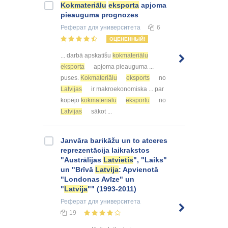
Kokmateriālu
eksporta
apjoma
pieauguma prognozes
Реферат
для университета
6
ОЦЕНЕННЫЙ!
... darbā apskatīšu
kokmateriālu
eksporta
apjoma pieauguma ...
puses.
Kokmateriālu
eksports
no
Latvijas
ir makroekonomiska ... par
kopējo
kokmateriālu
eksportu
no
Latvijas
sākot ...
Janvāra barikāžu un to atceres
reprezentācija laikrakstos
"Austrālijas
Latvietis
", "Laiks"
un "Brīvā
Latvija
: Apvienotā
"Londonas Avīze" un
"
Latvija
"" (1993-2011)
Реферат
для университета
19