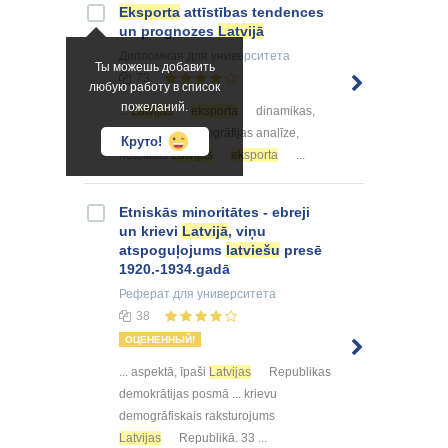
Eksporta
attīstības tendences
un prognozes
Latvijā
Дипломная
для университета
Ты можешь добавить
73
любую работу в список
пожеланий.
...
Latvijas
eksporta
dinamikas,
struktūras un ģeogrāfijas analīze,
Круто!
noteiktas
Latvijas
eksporta
...
Etniskās minoritātes - ebreji
un krievi
Latvijā
, viņu
atspoguļojums
latviešu
presē
1920.-1934.gadā
Реферат
для университета
38
ОЦЕНЕННЫЙ!
... aspektā, īpaši
Latvijas
Republikas
demokrātijas posmā ... krievu
demogrāfiskais raksturojums
Latvijas
Republikā. 33 ...