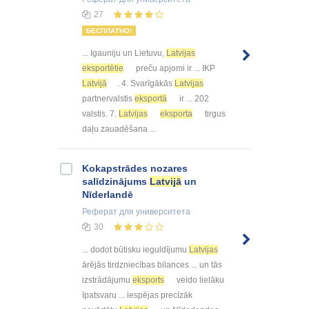
27
БЕСПЛАТНО!
... Igauniju un Lietuvu,
Latvijas
eksportētie
preču apjomi ir ... IKP
Latvijā
. 4. Svarīgākās
Latvijas
partnervalstis
eksportā
ir ... 202
valstis. 7.
Latvijas
eksporta
tirgus
daļu zauadēšana ...
Kokapstrādes nozares
salīdzinājums
Latvijā
un
Nīderlandē
Реферат
для университета
30
... dodot būtisku ieguldījumu
Latvijas
ārējās tirdzniecības bilances ... un tās
izstrādājumu
eksports
veido lielāku
īpatsvaru ... iespējas precīzāk