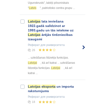
Ugunskrusts", labēji pilsoniskais
"
Latvis
", patriotisko centra grupu ...
Latvijas
lata ieviešana
1922.gadā salīdzinot ar
1993.gadu un tās ietekme uz
Latvijas
ārējās tirdzniecības
izaugsmi
Реферат
для университета
26
... uzkrāšanas līdzekļa funkcijas.
Latvijai
, kā arī katrai ... uzkrāšanas
līdzekļa funkcijas.
Latvijai
, kā arī
katrai ...
Latvijas
eksporta
un importa
raksturojums
Реферат
для университета
18