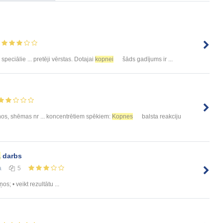
i speciālie ... pretēji vērstas. Dotajai
kopnei
šāds gadījums ir ...
ņos, shēmas nr ... koncentrētiem spēkiem:
Kopnes
balsta reakciju
a
darbs
а
5
ņos; • veikt rezultātu ...