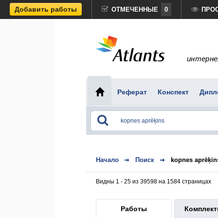
Добавить работы
ОТМЕЧЕННЫЕ
0
ПРО
интерне
Реферат
Конспект
Дипл
Начало
Поиск
kopnes aprēķin
Видны 1 - 25 из 39598 на 1584 страницах
Работы
Комплек