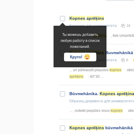
Kopnes
aprēķins
Конспект
для университета
16
Ты можешь добавить
Lai atvieglotu
aprēķinu
, tiek izmantot
любую работу в список
пожеланий.
Kopnes
aprēķins
Buvmehānikā
Круто!
Конспект
для университета
6
... un pārbaudīt piepūles
kopnes
stie
aprēķins
: 40*30 ...
Būvmehānika.
Kopnes
aprēķin
Образец документа
для университет
... , noteikt piepūles visos
kopnes
stie
Kopnes
aprēķins
būvmehānikā