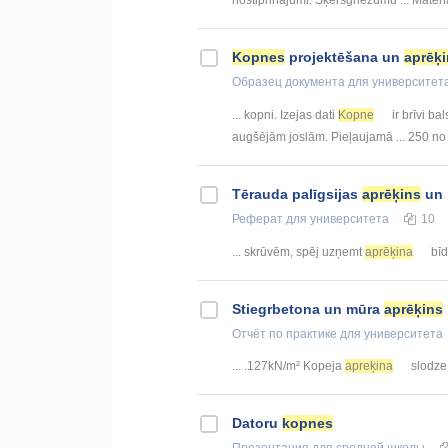
Kopnes
projektēšana un
aprēķ
Образец документа
для университет
... kopni. Izejas dati
Kopne
ir brīvi bal
augšējām joslām. Pieļaujamā ... 250 no
Tērauda palīgsijas
aprēķins
un 
Реферат
для университета
10
... skrūvēm, spēj uzņemt
aprēķina
bīd
Stiegrbetona un mūra
aprēķins
Отчёт по практике
для университета
... .127kN/m² Kopeja
apreķina
slodze 
Datoru
kopnes