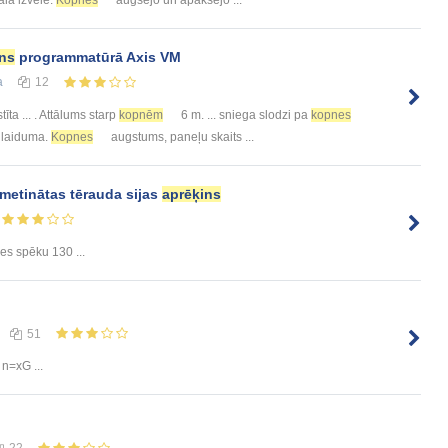
ins
programmatūrā Axis VM
а
12
stīta ... . Attālums starp
kopnēm
6 m. ... sniega slodzi pa
kopnes
 laiduma.
Kopnes
augstums, paneļu skaits ...
metinātas tērauda sijas
aprēķins
es spēku 130 ...
51
n=xG ...