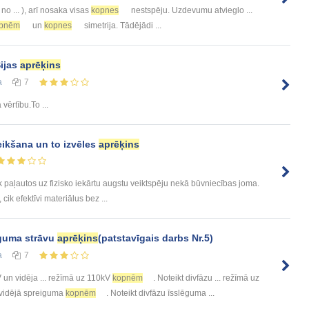
 no ... ), arī nosaka visas
kopnes
nestspēju. Uzdevumu atvieglo ...
pnēm
un
kopnes
simetrija. Tādējādi ...
ijas
aprēķins
а
7
 vērtību.To ...
eikšana un to izvēles
aprēķins
 paļautos uz fizisko iekārtu augstu veiktspēju nekā būvniecības joma.
 cik efektīvi materiālus bez ...
ēguma strāvu
aprēķins
(patstavīgais darbs Nr.5)
а
7
un vidēja ... režīmā uz 110kV
kopnēm
. Noteikt divfāzu ... režīmā uz
un vidējā spreiguma
kopnēm
. Noteikt divfāzu īsslēguma ...