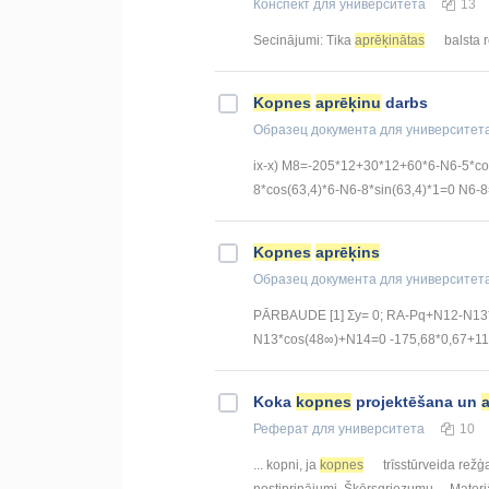
Конспект
для университета
13
Secinājumi: Tika
aprēķinātas
balsta r
Kopnes
aprēķinu
darbs
Образец документа
для университет
ix-x) M8=-205*12+30*12+60*6-N6-5*co
8*cos(63,4)*6-N6-8*sin(63,4)*1=0 N6-8=
Kopnes
aprēķins
Образец документа
для университет
PĀRBAUDE [1] Σy= 0; RA-Pq+N12-N13*
N13*cos(48∞)+N14=0 -175,68*0,67+11
Koka
kopnes
projektēšana un
Реферат
для университета
10
... kopni, ja
kopnes
trīsstūrveida režģa
nostiprinājumi. Šķērsgriezumu ... Materi