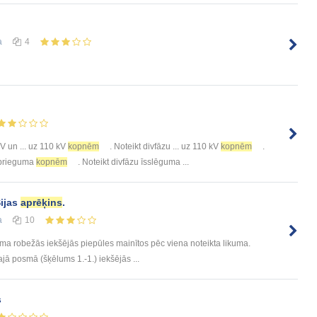
а
4
V un ... uz 110 kV
kopnēm
. Noteikt divfāzu ... uz 110 kV
kopnēm
.
 sprieguma
kopnēm
. Noteikt divfāzu īsslēguma ...
ijas
aprēķins
.
а
10
sma robežās iekšējās piepūles mainītos pēc viena noteikta likuma.
ajā posmā (šķēlums 1.-1.) iekšējās ...
s