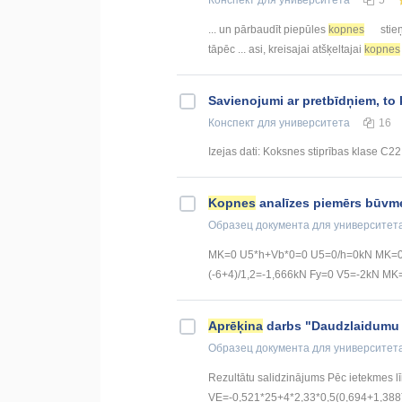
... un pārbaudīt piepūles
kopnes
stie
tāpēc ... asi, kreisajai atšķeltajai
kopnes
Savienojumi ar pretbīdņiem, t
Конспект
для университета
16
Izejas dati: Koksnes stiprības klase C22
Kopnes
analīzes piemērs būvm
Образец документа
для университет
MK=0 U5*h+Vb*0=0 U5=0/h=0kN MK=0 
(-6+4)/1,2=-1,666kN Fy=0 V5=-2kN MK
Aprēķina
darbs "Daudzlaidumu l
Образец документа
для университет
Rezultātu salidzinājums Pēc ietekmes lī
VE=-0,521*25+4*2,33*0,5(0,694+1,388