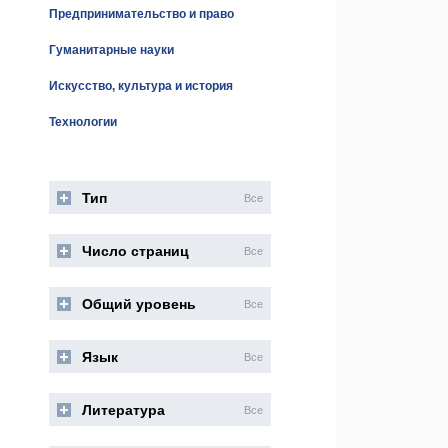
Предпринимательство и право
Гуманитарные науки
Искусство, культура и история
Технологии
Тип
Все
Число страниц
Все
Общий уровень
Все
Язык
Все
Литература
Все