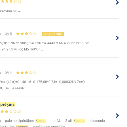
eakcijas un ...
а
6
БЕСПЛАТНО!
s(9)*3-N6-5*sin(9)*6=0 N6-5=-444KN M7=350*2-60*6-N6-
94,9KN viii-ix) M5=60*6+ ...
а
4
cos(42∞)=0 146-16+0-175,68*0,74= -0,00032kN Σx=0; -
8,18= 0,4744kN
aprēķins
 ... galu nostiprinājumi
Kopne
ir brīvi ... .2.att.
Kopnes
elementu
āla izvēle.
Kopnes
augšējo un apakšējo ...