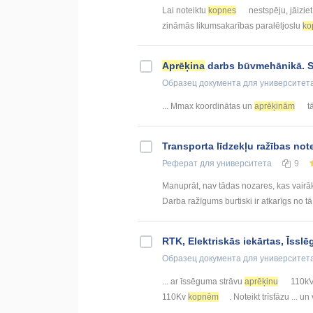
Lai noteiktu
kopnes
nestspēju, jāiziet
zināmās likumsakarības paralēljoslu
ko
Aprēķina
darbs būvmehānikā. S
Образец документа
для университет
... Mmax koordinātas un
aprēķinām
tā
Transporta līdzekļu ražības not
Реферат
для университета
9
Manuprāt, nav tādas nozares, kas vairāk
Darba ražīgums burtiski ir atkarīgs no tā,
RTK, Elektriskās iekārtas, Īssl
Образец документа
для университет
... ar īssēguma strāvu
aprēķinu
110kV 
110Kv
kopnēm
. Noteikt trīsfāzu ... 