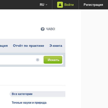
RU
Войти
Регистрация
ЧАВО
ация
Отчёт по практике
Э-книга
Искать
Все категории
Точные науки и природа