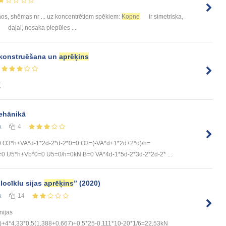
ņos, shēmas nr ... uz koncentrētiem spēkiem:
Kopne
ir simetriska,
daļai, nosaka piepūles ...
o konstruēšana un
aprēķins
;
ehānikā
а
4
O3*h+VA*d-1*2d-2*d-2*0=0 O3=(-VA*d+1*2d+2*d)/h=
=0 U5*h+Vb*0=0 U5=0/h=0kN B=0 VA*4d-1*5d-2*3d-2*2d-2* ...
ocīklu sijas
aprēķins
” (2020)
а
14
nijas
)+4*4,33*0,5(1,388+0,667)+0,5*25-0,111*10-20*1/6=22,53kN