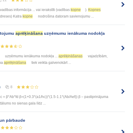
22
 vadības informācija ... vai ierakstīti (vadības
kopne
).
Kopnes
 adreses) Katra
kopne
nodrošina datoram savienojumu ...
ietojumu
aprēķināšana
uzņēmumu ienākuma nodokļa
uzņēmumu ienākuma nodokļa ...
aprēķināšanas
vajadzībām,
uma
aprēķināšana
tiek veikta galvenokārt ...
а
8
 = β*Ab*fd β=(1+0.3*(a1/hc))*(1.5-1.1*(Ab/Aef)) β – pastiprinājuma
ālums no sienas gala līdz ...
 un pārbaude