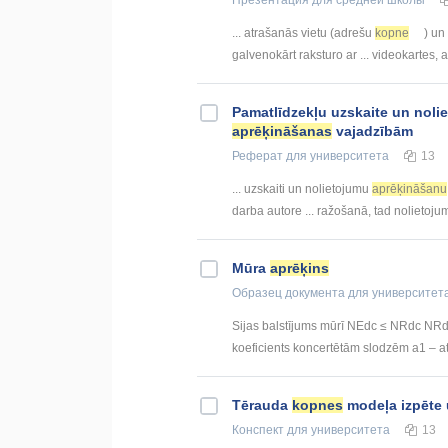
Презентация
для средней школы
... atrašanās vietu (adrešu
kopne
) un
galvenokārt raksturo ar ... videokartes,
Pamatlīdzekļu uzskaite un nol
aprēķināšanas
vajadzībām
Реферат
для университета
13
... uzskaiti un nolietojumu
aprēķināšanu
darba autore ... ražošanā, tad nolietoj
Mūra
aprēķins
Образец документа
для университет
Sijas balstījums mūrī NEdc ≤ NRdc NRdc
koeficients koncertētām slodzēm a1 – att
Tērauda
kopnes
modeļa izpēte
Конспект
для университета
13