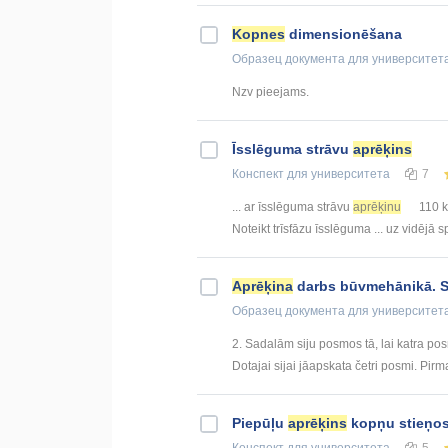
Kopnes
dimensionēšana
Образец документа
для университет
Nzv pieejams.
Īsslēguma strāvu
aprēķins
Конспект
для университета
7
... ar īsslēguma strāvu
aprēķinu
110 k
Noteikt trīsfāzu īsslēguma ... uz vidējā
Aprēķina
darbs būvmehānikā. S
Образец документа
для университет
2. Sadalām siju posmos tā, lai katra po
Dotajai sijai jāapskata četri posmi. Pirm
Piepūļu
aprēķins
kopņu stieņo
Конспект
для университета
5