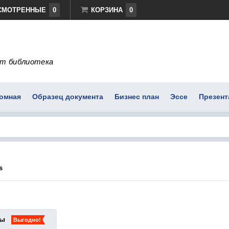
СМОТРЕННЫЕ
0
КОРЗИНА
0
т библиотека
омная
Образец документа
Бизнес план
Эссе
Презент
s
ты
Выгодно!