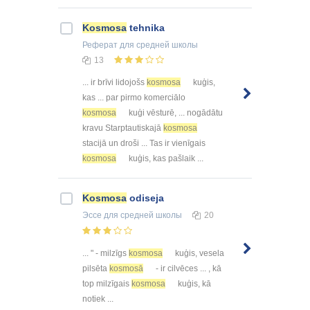
Kosmosa
tehnika
Реферат
для средней школы
13
... ir brīvi lidojošs
kosmosa
kuģis,
kas ... par pirmo komerciālo
kosmosa
kuģi vēsturē, ... nogādātu
kravu Starptautiskajā
kosmosa
stacijā un droši ... Tas ir vienīgais
kosmosa
kuģis, kas pašlaik ...
Kosmosa
odiseja
Эссе
для средней школы
20
... " - milzīgs
kosmosa
kuģis, vesela
pilsēta
kosmosā
- ir cilvēces ... , kā
top milzīgais
kosmosa
kuģis, kā
notiek ...