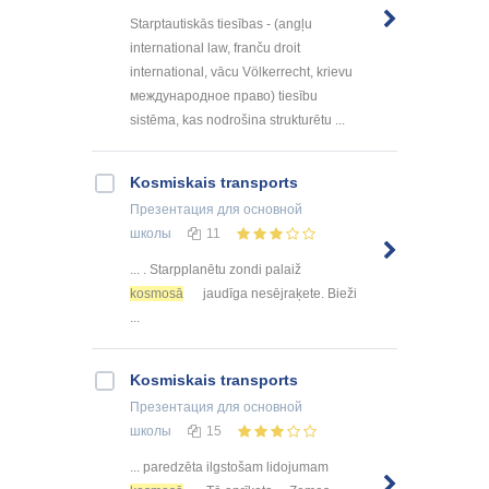
Starptautiskās tiesības - (angļu
international law, franču droit
international, vācu Völkerrecht, krievu
международное право) tiesību
sistēma, kas nodrošina strukturētu ...
Kosmiskais transports
Презентация
для основной
школы
11
... . Starpplanētu zondi palaiž
kosmosā
jaudīga nesējraķete. Bieži
...
Kosmiskais transports
Презентация
для основной
школы
15
... paredzēta ilgstošam lidojumam