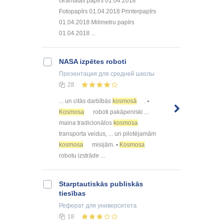
Gramātas papīrs 01.04.2018
Fotopapīrs 01.04.2018 Printerpapīrs
01.04.2018 Milimetru papīrs
01.04.2018 ...
NASA izpētes roboti
Презентация
для средней школы
28
... un citās darbībās
kosmosā
. ▪
Kosmosa
roboti pakāpeniski ...
maina tradicionālos
kosmosa
transporta veidus, ... un pilotējamām
kosmosa
misijām. ▪
Kosmosa
robotu izstrāde ...
Starptautiskās publiskās
tiesības
Реферат
для университета
18