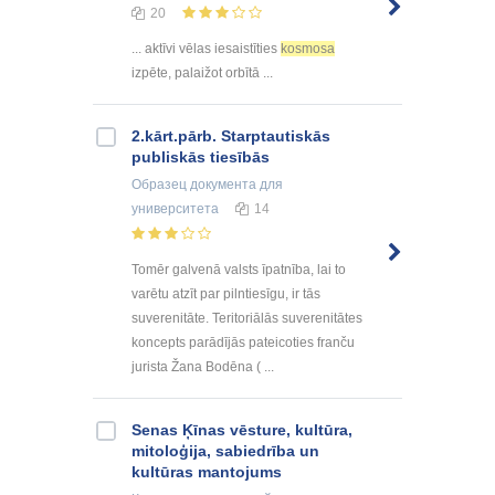
20
... aktīvi vēlas iesaistīties
kosmosa
izpēte, palaižot orbītā ...
2.kārt.pārb. Starptautiskās
publiskās tiesībās
Образец документа
для
университета
14
Tomēr galvenā valsts īpatnība, lai to
varētu atzīt par pilntiesīgu, ir tās
suverenitāte. Teritoriālās suverenitātes
koncepts parādījās pateicoties franču
jurista Žana Bodēna ( ...
Senas Ķīnas vēsture, kultūra,
mitoloģija, sabiedrība un
kultūras mantojums