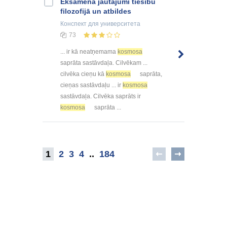
Eksāmena jautājumi tiesību
filozofijā un atbildes
Конспект
для университета
73
... ir kā neatņemama
kosmosa
saprāta sastāvdaļa. Cilvēkam ...
cilvēka cieņu kā
kosmosa
saprāta,
cieņas sastāvdaļu ... ir
kosmosa
sastāvdaļa. Cilvēka saprāts ir
kosmosa
saprāta ...
1
2
3
4
..
184