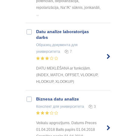
potenciāls, depolarizācija,
repolarizācija, Na⁺/K⁺ sūknis, jonkanāli,
...
Datu analīze laboratorijas
darbs
Образец документа
для
университета
7
DATU MEKLĒŠANA ar funkcijām.
(INDEX, MATCH, OFFSET, VLOOKUP,
HLOOKUP, XLOOKUP)
Biznesa datu analīze
Конспект
для университета
3
Veikalu apgrozījums. Datums Preces
01.04.2018 Balts papīrs 01.04.2018