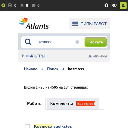
0
0
0
RU
ТИПЫ РАБОТ
Искать
ФИЛЬТРЫ
Выключены
Начало
Поиск
kosmoss
Видны 1 - 25 из 4595 на 184 страницах
Работы
Комплекты
Выгодно!
Kosmosa
sacīkstes