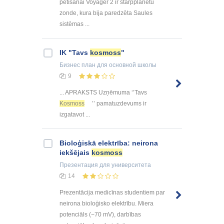
pētīšanai Voyager 2 ir starpplanētu
zonde, kura bija paredzēta Saules
sistēmas ...
IK "Tavs
kosmoss
"
Бизнес план
для основной школы
9
... APRAKSTS Uzņēmuma ‘’Tavs
Kosmoss
’’ pamatuzdevums ir
izgatavot ...
Bioloģiskā elektrība: neirona
iekšējais
kosmoss
Презентация
для университета
14
Prezentācija medicīnas studentiem par
neirona bioloģisko elektrību. Miera
potenciāls (−70 mV), darbības