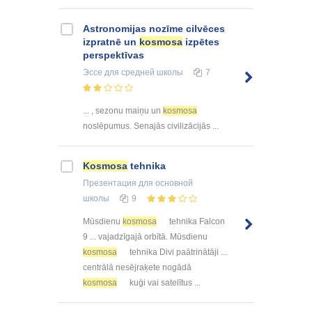
Astronomijas nozīme cilvēces
izpratnē un
kosmosa
izpētes
perspektīvas
Эссе
для средней школы
7
... , sezonu maiņu un
kosmosa
noslēpumus. Senajās civilizācijās ...
Kosmosa
tehnika
Презентация
для основной
школы
9
Mūsdienu
kosmosa
tehnika Falcon
9 ... vajadzīgajā orbītā. Mūsdienu
kosmosa
tehnika Divi paātrinātāji ...
centrālā nesējraķete nogādā
kosmosa
kuģi vai satelītus ...