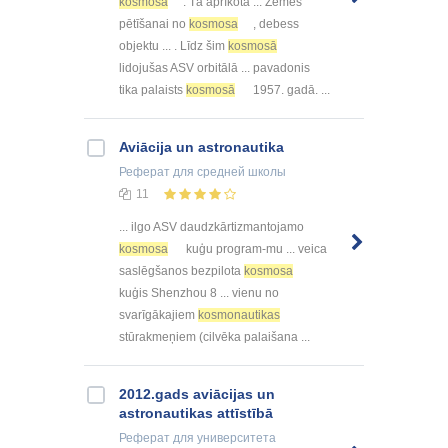
kosmosā
. Tā aprīkota ... Zemes
pētīšanai no
kosmosa
, debess
objektu ... . Līdz šim
kosmosā
lidojušas ASV orbitālā ... pavadonis
tika palaists
kosmosā
1957. gadā. ...
Aviācija un astronautika
Реферат
для средней школы
11
... ilgo ASV daudzkārtizmantojamo
kosmosa
kuģu program-mu ... veica
saslēgšanos bezpilota
kosmosa
kuģis Shenzhou 8 ... vienu no
svarīgākajiem
kosmonautikas
stūrakmeņiem (cilvēka palaišana ...
2012.gads aviācijas un
astronautikas attīstībā
Реферат
для университета