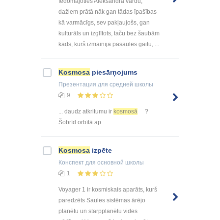
Iedomājoties Aleksandra vārdu,
dažiem prātā nāk gan tādas īpašības
kā varmācīgs, sev pakļaujošs, gan
kulturāls un izglītots, taču bez šaubām
kāds, kurš izmainīja pasaules gaitu, ...
Kosmosa
piesārņojums
Презентация
для средней школы
9
... daudz atkritumu ir
kosmosā
?
Šobrīd orbītā ap ...
Kosmosa
izpēte
Конспект
для основной школы
1
Voyager 1 ir kosmiskais aparāts, kurš
paredzēts Saules sistēmas ārējo
planētu un starpplanētu vides