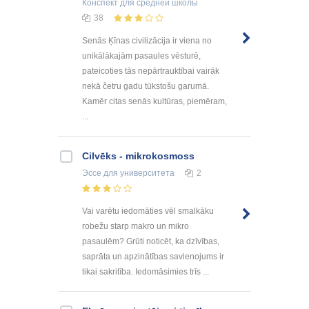
Конспект
для средней школы
38
Senās Ķīnas civilizācija ir viena no
unikālākajām pasaules vēsturē,
pateicoties tās nepārtrauktībai vairāk
nekā četru gadu tūkstošu garumā.
Kamēr citas senās kultūras, piemēram,
...
Cilvēks - mikrokosmoss
Эссе
для университета
2
Vai varētu iedomāties vēl smalkāku
robežu starp makro un mikro
pasaulēm? Grūti noticēt, ka dzīvības,
saprāta un apzinātības savienojums ir
tikai sakritība. Iedomāsimies trīs ...