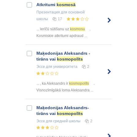
Atkritumi
kosmosā
Презентация
для основной
школы
17
... ierīčū sūtišanu uz
kosmosu
.
Kosmiskie atkritumi apdraud ...
Maķedonijas Aleksandrs -
tirāns vai
kosmopolīts
Эссе
для университета
2
... , ka Aleksandrs ir
kosmopolīts
.
Visnozīmīgākā loma Aleksandra ...
Maķedonijas Aleksandrs-
tirāns vai
kosmopolīts
Эссе
для средней школы
2