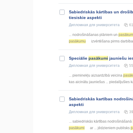
Sabiedriskās kārtības un droš
tiesiskie aspekti
Дипломная
для университета
6
... nodrošināšanas plāniem un
pasākum
pasākumu
izvērtēšana pirms darbība
Speciālie
pasākumi
jauniešu ies
Дипломная
для университета
5
... pieminekļu aizsardzībā veicina
pasā
kas aicinātu jauniešus ... piedalījušies
Sabiеdriskās kartības nodroši
aspеkti
Дипломная
для университета
3
... sabiеdriskās kārtības nodrošināšanā
pasākumi
ar ... jēdziеniеm publisks
p