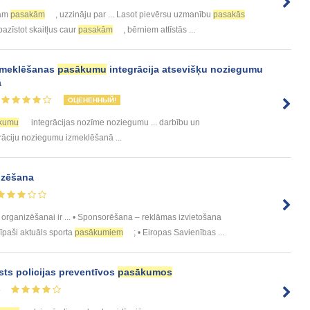
jām
pasakām
, uzzināju par ... Lasot pievērsu uzmanību
pasakās
pazīstot skaitļus caur
pasakām
, bērniem attīstās ...
ālmeklēšanas
pasākumu
integrācija atsevišķu noziegumu
ā
ОЦЕНЕННЫЙ!
kumu
integrācijas nozīme noziegumu ... darbību un
rāciju noziegumu izmeklēšanā ...
izēšana
organizēšanai ir ... • Sponsorēšana – reklāmas izvietošana
. īpaši aktuāls sporta
pasākumiem
; • Eiropas Savienības ...
ts policijas preventīvos
pasākumos
4