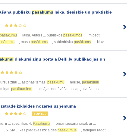
nāšana publisku
pasākumu
laikā, tiesiskie un praktiskie
8
pasākumu
laikā. Autors ... publiskos
pasākumos
im pētīti
asākums
, masu
pasākums
, sabiedriska
pasākums
. Nav ...
sākumu
diskursi ziņu portāla Delfi.lv publikācijās un
ursus ziņu ... astoņas tēmas:
pasākumu
norise,
pasākumu
iemiņas
pasākumiem
atklājas nodēvēšanas, apgalvošanas ...
izstrāde izklaides nozares uzņēmumā
5
TOP 500
 ir ... specifikai. 4.
Pasākuma
organizēšana jāsāk ar ...
. 5. SIA ... kas piedāvās izklaides
pasākumus
, tādejādi radot ...