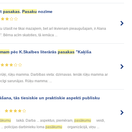
īt
pasakas
.
Pasaku
nozīme
 izlasīt ne tikai mazajiem, bet arī ikvienam pieaugušajam, ir Alana
. Bērna acīm skatoties, tā iemāca ...
umam
pēc K.Skalbes literārās
pasakas
”Kaķīša
ci rūķi, rūķu mamma. Darbības vieta: dzirnavas. Ienāk rūķu mamma ar
ecīgi sarunājas. Rūķu mamma: ...
šana, tās tiesiskie un praktiskie aspekti publisku
4
sākumu
laikā. Darba ... aspektus, piemēram,
pasākumu
veidi,
... policijas darbinieku loma
pasākumu
organizācijā, viņu ...