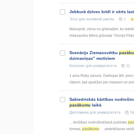
Jebkurā dzīves brīdī ir vērts las
Эссе
для основной школы
1
Manuprāt, viena no grāmatām, ko ieteiktu
Aleksandra Milna grāmata “Vinnijs Pūks”
Scenārijs Ziemassvētku
pasāk
dzirnaviņas” motīviem
Конспект
для университета
11
1.aina.Rūķu saruna. Darbojas tēli: pie
rūķiem ,tad apsēžas pie maisiem un pri
Sabiedriskās kārtības nodrošinā
pasākumu
laikā
Дипломная
для университета
5
... drošības nodrošināšanā publisku
pa
formas,
pasākumu
pieteikšanas veidi 