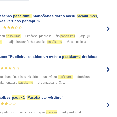
nāšanas
pasākumu
plānošanas darbs masu
pasākumos
,
skās kārtības pārkāpumi
masu
pasākuma
rīkošanai pieprasa ... šis
pasākums
, atļauju
a
... atļaujas saņēmšanas rīkot
pasākumu
Valsts policija, ...
ums “Publisku izklaides un svētku
pasākumu
drošības
uļojums “publisku izklaides ... un svētku
pasākumu
drošības
eglamentāciju
pasākumu
organizēšanā. 3. ...
Skalbes
pasakā
"
Pasaka
par vērdiņu"
 palīdzību ... vērts dzīvot. Tāpēc
pasaka
liek pārdomāt un ...