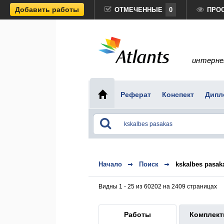
Добавить работы
ОТМЕЧЕННЫЕ
0
ПРО
интерне
Реферат
Конспект
Дипл
Начало
Поиск
kskalbes pasak
Видны 1 - 25 из 60202 на 2409 страницах
Работы
Комплек