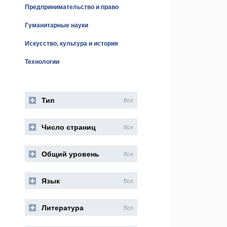
Предпринимательство и право
Гуманитарные науки
Искусство, культура и история
Технологии
Тип
Все
Число страниц
Все
Общий уровень
Все
Язык
Все
Литература
Все