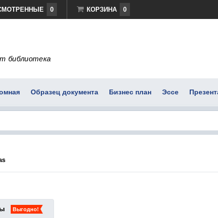
СМОТРЕННЫЕ
0
КОРЗИНА
0
т библиотека
омная
Образец документа
Бизнес план
Эссе
Презент
as
ты
Выгодно!