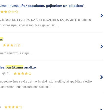
ms likumā „Par sapulcēm, gājieniem un piketiem”.
IENUS UN PIKETUS, KĀ ARĪ PIEDALĪTIES TAJOS Valsts garantētās
rīvības izpausmes ir sapulces, gājieni un ...
ms
ēm sniedzot iespēju ...
ides
pasākumu
analīze
41
eot nolēma savās dzirnavās sākt ražot metālu, lai apgādātu vietējo
katāms par Peugeot darbības sākumu. ...
3