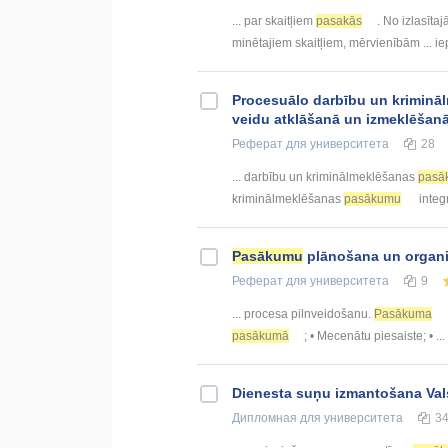
... par skaitļiem
pasakās
. No izlasīta
minētajiem skaitļiem, mērvienībām ... ie
Procesuālo darbību un krimin
veidu atklāšanā un izmeklēšan
Реферат
для университета
28
... darbību un kriminālmeklēšanas
pasā
kriminālmeklēšanas
pasākumu
integ
Pasākumu
plānošana un organ
Реферат
для университета
9
... procesa pilnveidošanu.
Pasākuma
pasākumā
; • Mecenātu piesaiste; • ..
Dienesta suņu izmantošana Vals
Дипломная
для университета
3