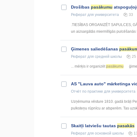
Drošības
pasākumu
atspoguļoju
Реферат
для университета
33
.TIESĪBAS ORGANIZĒT SAPULCES, GĀJ
un aizsargātās miermīlīgās pulcēšanās b
Ģimenes saliedēšanas
pasāku
Реферат
для средней школы
25
... mērķis ir organizēt
pasākumu
ģimen
AS "Lauva auto" mārketinga v
Отчёт по практике
для университета
Uzņēmuma vēsture 1810. gadā brāļi Peug
pulksteņu rūpnīcu ar atsperēm. Tas uzs
Skaitļi latviešu tautas
pasakās
Реферат
для основной школы
1