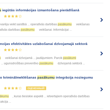
s
iegūtās informācijas izmantošana pierādīšanā
0
varēja veikt saistībā ... operatīvās darbības
pasākumu
veikšanas
ratīvās darbības
pasākumu
veikšanai. Informācijai ...
ijas efektivitātes uzlabošanai dzīvojamajā sektorā
0
u
veikšanai dzīvojamā ... jautājumiem. Parcik
pasākumi
 ... ugunsdrošības preventīvo
pasākumu
dzīvojamā sektorā ...
vo kriminālmeklēšanas
pasākumu
integrācija noziegumu
3
ОЦЕНЕННЫЙ!
sākumu
, kuras tiesiskie aspekti ... ietvertajiem operatīvās darbības
kcija ...