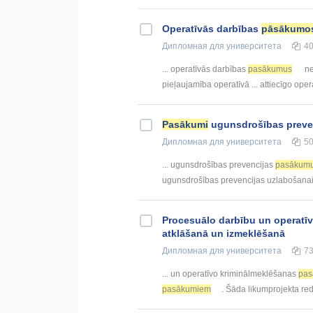
Operatīvās darbības
pāsākumo
Дипломная
для университета
4
... operatīvās darbības
pasākumus
ne
pieļaujamība operatīvā ... attiecīgo ope
Pasākumi
ugunsdrošības prevenc
Дипломная
для университета
5
... ugunsdrošības prevencijas
pasākum
ugunsdrošības prevencijas uzlabošanai
Procesuālo darbību un operatī
atklāšanā un izmeklēšanā
Дипломная
для университета
7
... un operatīvo kriminālmeklēšanas
pa
pasākumiem
. Šāda likumprojekta reda