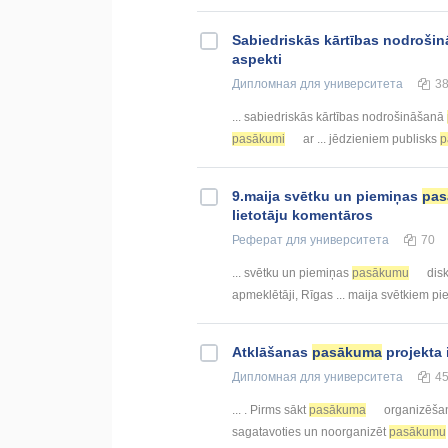
Sabiedriskās kārtības nodroši
aspekti
Дипломная
для университета
3
... sabiedriskās kārtības nodrošināšanā
pasākumi
ar ... jēdzieniem publisks
p
9.maija svētku un piemiņas
pa
lietotāju komentāros
Реферат
для университета
70
... svētku un piemiņas
pasākumu
disk
apmeklētāji, Rīgas ... maija svētkiem p
Atklāšanas
pasākuma
projekta 
Дипломная
для университета
4
... . Pirms sākt
pasākuma
organizēšanu,
sagatavoties un noorganizēt
pasākumu