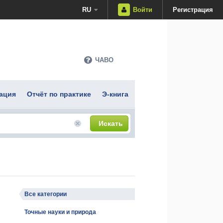
RU
Войти
Регистрация
ЧАВО
ация
Отчёт по практике
Э-книга
Искать
Все категории
Точные науки и природа