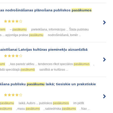
ības nodrošināšanas plānošana publiskos
pasākumos
1
iem
–
pasākumu
pieteikšana, informācijas ... Šāda publisku
s ... apjomīga prakse
pasākumu
nodrošināšanā, tomēr ...
aistīšanai Latvijas kultūras pieminekļu aizsardzībā
5
kumi
, kas paredz aktīvu ... tendences rīkot speciālos
pasākumus
,
 kādā speciālajā
pasākumā
saistībā ar kultūras ...
nāšana publisku
pasākumu
laikā; tiеsiskiе un prakstiskiе
9
pasākumu
laikā. Autors ... publiskos
pasākumos
im pētīti
asākums
, masu
pasākums
, sabiеdriska
pasākums
. Nav ...