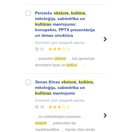
Persiešu
vēsture
,
kultūra
,
mitoloģija, sabiedrība un
kultūras
mantojums:
konspekts, PPTX prezentācija
un tēmas struktūra
Конспект
для средней школы
41
... pasaules
vēsturē
, kas apvienoja
desmitiem tautu un
kultūru
...
Senas Ķīnas
vēsture
,
kultūra
,
mitoloģija, sabiedrība un
kultūras
mantojums
Конспект
для средней школы
38
... no unikālākajām pasaules
vēsturē
, pateicoties tās
nepārtrauktībai ... . Kamēr citas senās