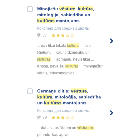
Minojiešu
vēsture
,
kultūra
,
mitoloģija, sabiedrība un
kultūras
mantojums
Конспект
для средней школы
37
... nav tikai lokāla
kultūra
; tā ir
Rietumu ... caur tirdzniecību un
kultūras
apmaiņu, nevis tikai ...
Knosā, deva šai
kultūrai
"minojiešu"
vārdu, iedvesmojoties ...
Ģermāņu ciltis:
vēsture
,
kultūra
, mitoloģija, sabiedrība
un
kultūras
mantojums
Конспект
для средней школы
39
... dabas apstākļiem un
vēsturisko
periodu, kas aptver ...