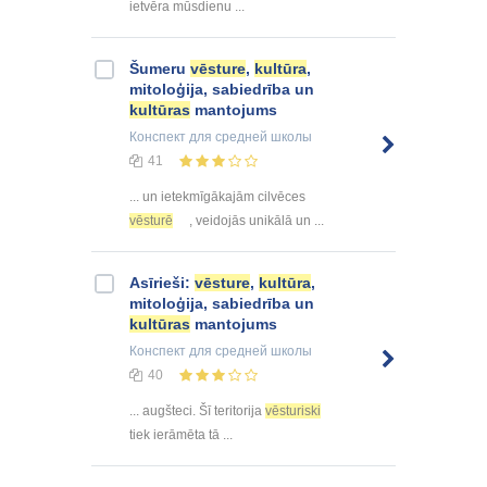
ietvēra mūsdienu ...
Šumeru
vēsture
,
kultūra
,
mitoloģija, sabiedrība un
kultūras
mantojums
Конспект
для средней школы
41
... un ietekmīgākajām cilvēces
vēsturē
, veidojās unikālā un ...
Asīrieši:
vēsture
,
kultūra
,
mitoloģija, sabiedrība un
kultūras
mantojums
Конспект
для средней школы
40
... augšteci. Šī teritorija
vēsturiski
tiek ierāmēta tā ...