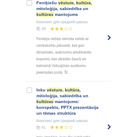
Feniķiešu
vēsture
,
kultūra
,
mitoloģija, sabiedrība un
kultūras
mantojums
Конспект
для средней школы
34
Feniķija nebija vienota valsts ar
centralizētu pārvaldi, bet gan
dinamisks, autonomu pilsētvalstu
kopums, kas atradās šaurā un
kalnainā Vidusjūras austrumu
piekrastes joslā. Šī ...
Inku
vēsture
,
kultūra
,
mitoloģija, sabiedrība un
kultūras
mantojums:
konspekts, PPTX prezentācija
un tēmas struktūra
Конспект
для средней школы
41