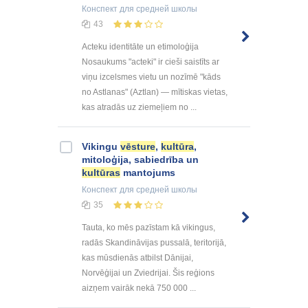
Конспект
для средней школы
43
Acteku identitāte un etimoloģija
Nosaukums "acteki" ir cieši saistīts ar
viņu izcelsmes vietu un nozīmē "kāds
no Astlanas" (Aztlan) — mītiskas vietas,
kas atradās uz ziemeļiem no ...
Vikingu
vēsture
,
kultūra
,
mitoloģija, sabiedrība un
kultūras
mantojums
Конспект
для средней школы
35
Tauta, ko mēs pazīstam kā vikingus,
radās Skandināvijas pussalā, teritorijā,
kas mūsdienās atbilst Dānijai,
Norvēģijai un Zviedrijai. Šis reģions
aizņem vairāk nekā 750 000 ...