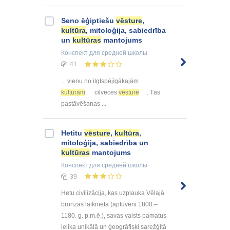
Seno ēģiptiešu
vēsture
,
kultūra
, mitoloģija, sabiedrība
un
kultūras
mantojums
Конспект
для средней школы
41
... vienu no ilgtspējīgākajām
kultūrām
cilvēces
vēsturē
. Tās
pastāvēšanas ...
Hetitu
vēsture
,
kultūra
,
mitoloģija, sabiedrība un
kultūras
mantojums
Конспект
для средней школы
39
Hetu civilizācija, kas uzplauka Vēlajā
bronzas laikmetā (aptuveni 1800.–
1180. g. p.m.ē.), savas valsts pamatus
ielika unikālā un ģeogrāfiski sarežģītā