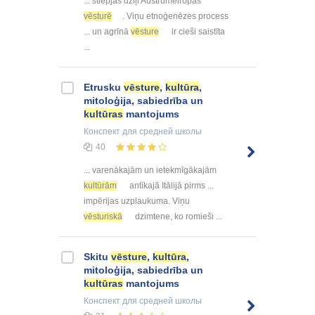
... stiepjas dziļi Austrumeiropas
vēsturē
. Viņu etnoģenēzes process
... un agrīnā
vēsture
ir cieši saistīta
...
Etrusku
vēsture
,
kultūra
,
mitoloģija, sabiedrība un
kultūras
mantojums
Конспект
для средней школы
40
... varenākajām un ietekmīgākajām
kultūrām
antīkajā Itālijā pirms ...
impērijas uzplaukuma. Viņu
vēsturiskā
dzimtene, ko romieši ...
Skitu
vēsture
,
kultūra
,
mitoloģija, sabiedrība un
kultūras
mantojums
Конспект
для средней школы