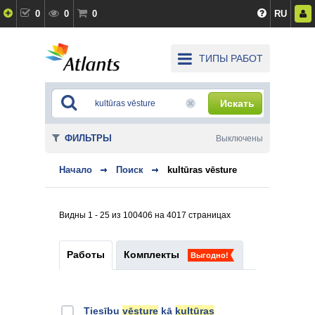
0
0
0
RU
ТИПЫ РАБОТ
Искать
ФИЛЬТРЫ
Выключены
Начало
Поиск
kultūras vēsture
Видны 1 - 25 из 100406 на 4017 страницах
Работы
Комплекты
Выгодно!
Tiesību
vēsture
kā
kultūras