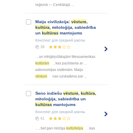
reģionā — Centrālajā ...
Maiju civilizācija:
vēsture
,
kultūra
, mitoloģija, sabiedrība
un
kultūras
mantojums
Конспект
для средней школы
39
... un intriģējošākajām Mesoamerikas
kultūrām
, kas pazīstama ar ...
astronomijas sistēmām. Maiju
vēsture
nav uzskatāma par ...
Seno indiešu
vēsture
,
kultūra
,
mitoloģija, sabiedrība un
kultūras
mantojums
Конспект
для средней школы
41
... , bet gan milzīga
kultūrtelpa
, kas