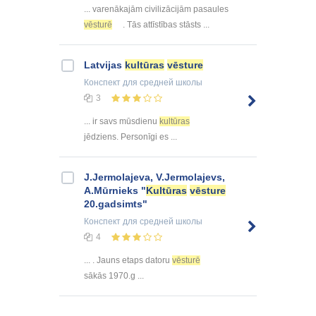
... varenākajām civilizācijām pasaules
vēsturē
. Tās attīstības stāsts ...
Latvijas
kultūras
vēsture
Конспект
для средней школы
3
... ir savs mūsdienu
kultūras
jēdziens. Personīgi es ...
J.Jermolajeva, V.Jermolajevs,
A.Mūrnieks "
Kultūras
vēsture
20.gadsimts"
Конспект
для средней школы
4
... . Jauns etaps datoru
vēsturē
sākās 1970.g ...