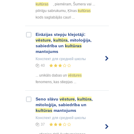
kultūras
, piemēram, Šumera vai ...
pilnīgu sabrukumu, Ķīnas
kultūras
kods saglabājās cauri ...
Eirāzijas stepju klejotāji:
vēsture
,
kultūra
, mitoloģija,
sabiedrība un
kultūras
mantojums
Конспект
для средней школы
40
... unikāls dabas un
vēstures
fenomens, kas stiepjas ...
Seno slāvu
vēsture
,
kultūra
,
mitoloģija, sabiedrība un
kultūras
mantojums
Конспект
для средней школы
37