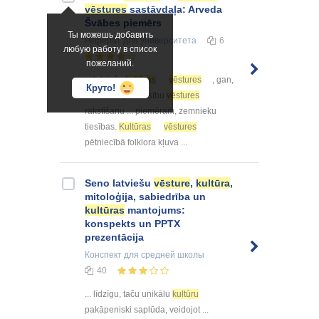
vēstures
sastāvdaļa: Arveda
Švābes piemērs
Ты можешь добавить
Реферат
для университета
6
любую работу в список
пожеланий.
... latviešu
kultūras
vēstures
, gan,
Круто!
konkrētāk, arī tiesību
vēstures
rakstīšanu ... piemēram, zemnieku
tiesības.
Kultūras
vēstures
pētniecībā folklora kļuva ...
Seno latviešu
vēsture
,
kultūra
,
mitoloģija, sabiedrība un
kultūras
mantojums:
konspekts un PPTX
prezentācija
Конспект
для средней школы
40
... līdzīgu, taču unikālu
kultūru
pakāpeniski saplūda, veidojot ...