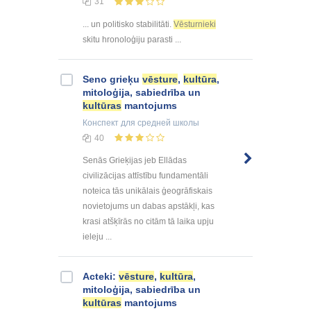
31
... un politisko stabilitāti.
Vēsturnieki
skitu hronoloģiju parasti ...
Seno grieķu
vēsture
,
kultūra
,
mitoloģija, sabiedrība un
kultūras
mantojums
Конспект
для средней школы
40
Senās Grieķijas jeb Ellādas
civilizācijas attīstību fundamentāli
noteica tās unikālais ģeogrāfiskais
novietojums un dabas apstākļi, kas
krasi atšķīrās no citām tā laika upju
ieleju ...
Acteki:
vēsture
,
kultūra
,
mitoloģija, sabiedrība un
kultūras
mantojums