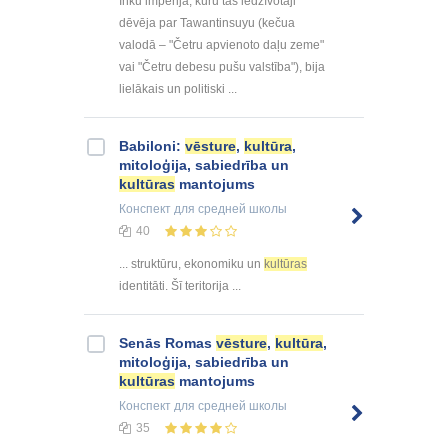
Inku impērija, kuru tās iedzīvotāji
dēvēja par Tawantinsuyu (kečua
valodā – "Četru apvienoto daļu zeme"
vai "Četru debesu pušu valstība"), bija
lielākais un politiski ...
Babiloni:
vēsture
,
kultūra
,
mitoloģija, sabiedrība un
kultūras
mantojums
Конспект
для средней школы
40
... struktūru, ekonomiku un
kultūras
identitāti. Šī teritorija ...
Senās Romas
vēsture
,
kultūra
,
mitoloģija, sabiedrība un
kultūras
mantojums
Конспект
для средней школы
35