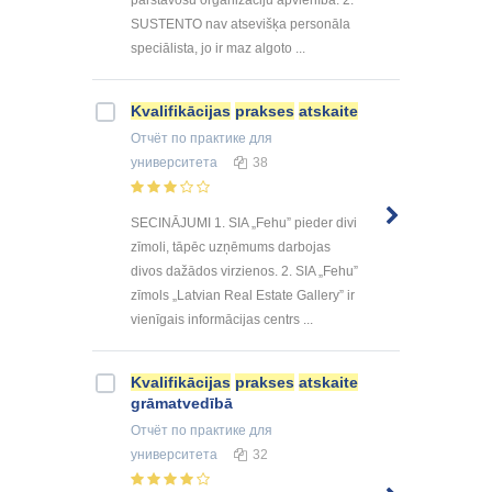
pārstāvošu organizāciju apvienība. 2.
SUSTENTO nav atsevišķa personāla
speciālista, jo ir maz algoto ...
Kvalifikācijas
prakses
atskaite
Отчёт по практике
для
университета
38
SECINĀJUMI 1. SIA „Fehu” pieder divi
zīmoli, tāpēc uzņēmums darbojas
divos dažādos virzienos. 2. SIA „Fehu”
zīmols „Latvian Real Estate Gallery” ir
vienīgais informācijas centrs ...
Kvalifikācijas
prakses
atskaite
grāmatvedībā
Отчёт по практике
для
университета
32