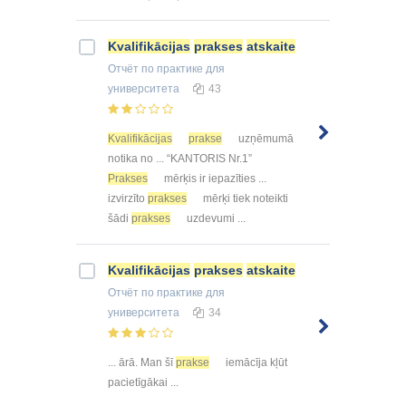
Kvalifikācijas
prakses
atskaite
Отчёт по практике
для
университета
43
Kvalifikācijas
prakse
uzņēmumā
notika no ... “KANTORIS Nr.1”
Prakses
mērķis ir iepazīties ...
izvirzīto
prakses
mērķi tiek noteikti
šādi
prakses
uzdevumi ...
Kvalifikācijas
prakses
atskaite
Отчёт по практике
для
университета
34
... ārā. Man šī
prakse
iemācīja kļūt
pacietīgākai ...