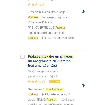
... mediciniskā dokumentācijā. 2.
Prakses
laika esmu ieguvusi ...
citiem speciālistiem.
PAŠNOVĒRTĒJUMS
Prakses
iegūto pieredzi un ... jomā, jo
prakses
laikā esmu iepazinājusies
...
Prakses
atskaite
un
prakses
dienasgrāmata Nekustamo
īpašumu aģentūrā
Отчёт по практике
для
университета
22
TOP 50
Secinājumi 1.
Kvalifikācijas
prakses
laikā darba autore ... īri
vieglprātīgi. 6.
Prakses
laikā guvu
praktiskās ... pārdošanas jautājumos.