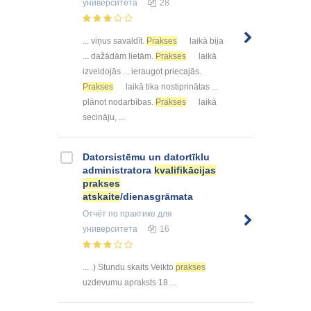
университета
28
... viņus savaldīt.
Prakses
laikā bija
... dažādām lietām.
Prakses
laikā
izveidojās ... ieraugot priecajās.
Prakses
laikā tika nostiprinātas ...
plānot nodarbības.
Prakses
laikā
secināju, ...
Datorsistēmu un datortīklu
administratora
kvalifikācijas
prakses
atskaite
/dienasgrāmata
Отчёт по практике
для
университета
16
... .) Stundu skaits Veikto
prakses
uzdevumu apraksts 18 ...