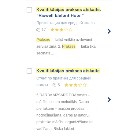
Kvalifikācijas
prakses
atskaite
.
"Rixwell Elefant Hotel"
Презентация
для средней школы
17
Prakses
laikā veiktie uzdevumi ...
servisa ziņā. 2.
Prakses
laikā tika
secināts ...
Kvalifikācijas
prakses
atskaite
Отчёт по практике
для средней
школы
5
5 DARBA AIZSARDZĪBA Amats –
mācību centra metodiķis. Darba
pienākumi – mācību procesa
nodrošināšana, darbs ar datoru,
praktisko mācību organizēšana un
vadīšana. Riska faktori – ...