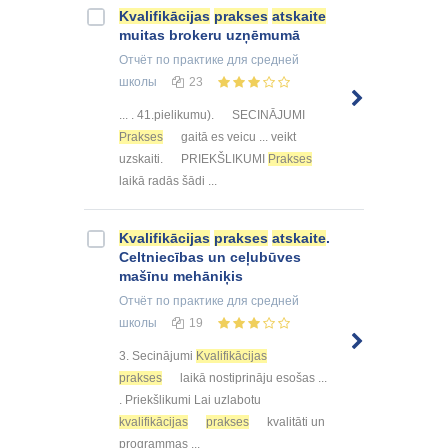
Kvalifikācijas
prakses
atskaite
muitas brokeru uzņēmumā
Отчёт по практике
для средней
школы
23
... . 41.pielikumu). SECINĀJUMI
Prakses
gaitā es veicu ... veikt
uzskaiti. PRIEKŠLIKUMI
Prakses
laikā radās šādi ...
Kvalifikācijas
prakses
atskaite
.
Celtniecības un ceļubūves
mašīnu mehāniķis
Отчёт по практике
для средней
школы
19
3. Secinājumi
Kvalifikācijas
prakses
laikā nostiprināju esošas ...
. Priekšlikumi Lai uzlabotu
kvalifikācijas
prakses
kvalitāti un
programmas ...