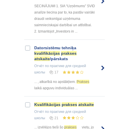
SECINĀJUMI 1. SIA “Uzņēmums” SVID
analīze liecina par to, ka pastāv vairāki
draudi veiksmīgai uzņēmuma
saimnieciskajai darbībai un attīstībai.
2. Izmantojot „Investors in ...
Datorsistēmu tehniķa
kvalifikācijas
prakses
atskaite
/pārskats
Отчёт по практике
для средней
школы
17
... , atkarībā no apstākļiem.
Prakses
laikā apguvu individuālas ...
Kvalifikācijas
prakses
atskaite
Отчёт по практике
для средней
школы
21
... izvēlējos tieši šo
prakses
vietu, jo