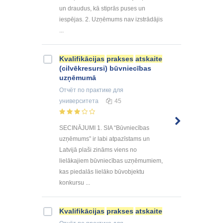
un draudus, kā stiprās puses un
iespējas. 2. Uzņēmums nav izstrādājis
...
Kvalifikācijas
prakses
atskaite
(cilvēkresursi) būvniecības
uzņēmumā
Отчёт по практике
для
университета
45
SECINĀJUMI 1. SIA “Būvniecības
uzņēmums” ir labi atpazīstams un
Latvijā plaši zināms viens no
lielākajiem būvniecības uzņēmumiem,
kas piedalās lielāko būvobjektu
konkursu ...
Kvalifikācijas
prakses
atskaite