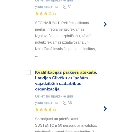
Отчёт по практике
для
университета
31
SECINĀJUMI 1. Reklāmas likuma
mērķis ir reglamentēt reklāmas
izgatavošanu un izplatīšanu, kā arī
noteikt reklāmas izgatavošanā un
izplatīšanā iesaistīto personu tiesības,
...
Kvalifikācijas
prakses
atskaite
.
Latvijas Cilvēku ar īpašām
vajadzībām sadarbības
organizācija
Отчёт по практике
для
университета
36
Secinājumi un priekšlikumi 1.
SUSTENTO ir 50 personu ar invaliditāti