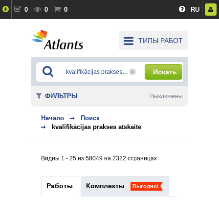
0
0
0
RU
ТИПЫ РАБОТ
Искать
ФИЛЬТРЫ
Выключены
Начало
Поиск
kvalifikācijas prakses atskaite
Видны 1 - 25 из 58049 на 2322 страницах
Работы
Комплекты
Выгодно!