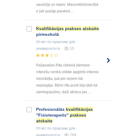
saudzīgi un laipni. Mazumtirdzniecībā
ir ļoti svarīgi pievērst ...
Kvalifikācijas
prakses
atskaite
pirmsskolā
Отчёт по практике
для
университета
15
Pašanalīze Rīta cēlienā bērniem
interešu centrā izliktie apģērbi interesi
neizrādīja, pat pie viņiem īsti
nepiegāja. Bērni rīta pusē bija tādi kā
samiegojušies, daži atnāca jau ...
Profesionālās
kvalifikācijas
"Fizioterapeits"
prakses
atskaite
Отчёт по практике
для
университета
269