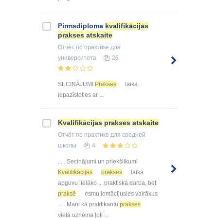
Pirmsdiploma
kvalifikācijas
prakses
atskaite
Отчёт по практике
для
университета
26
SECINĀJUMI
Prakses
laikā
iepazīstoties ar ...
Kvalifikācijas
prakses
atskaite
Отчёт по практике
для средней
школы
4
... . Secinājumi un priekšlikumi
Kvalifikācijas
prakses
laikā
apguvu lielāko ... praktiskā darba, bet
praksē
esmu iemācījusies vairākus
... . Mani kā praktikantu
prakses
vietā uzņēma ļoti ...