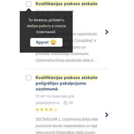
Kvalifikācijas
prakses
atskaite
Отчёт по практике
для
университета
50
Ты можешь добавить
любую работу в список
пожеланий.
1.1 Pamatinformācija par organizāciju
un vēsturi SIA “Synergy Consulting” ir
Круто!
IT pārvaldības pakalpojumu un
produktu izstrādātāju uzņēmums.
Uzņēmuma biroja atrašanās vieta ir ...
Kvalifikācijas
prakses
atskaite
poligrāfijas pakalpojumu
uzņēmumā
Отчёт по практике
для
университета
48
SECINĀJUMI 1. Uzņēmuma ārējā vide
pozicionē daudz nopietnkākas un ilgā
laika posmā bīstamākas vājās puses