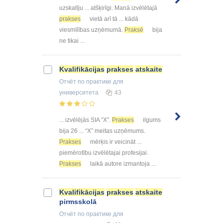
uzskatīju ... atšķirīgi. Manā izvēlētajā
prakses
vietā arī tā ... kādā
viesmīlības uzņēmumā.
Praksē
bija
ne tikai ...
Kvalifikācijas
prakses
atskaite
Отчёт по практике
для
университета
43
... izvēlējās SIA “X”.
Prakses
ilgums
bija 26 ... “X” meitas uzņēmums.
Prakses
mērķis ir veicināt ...
piemērotību izvēlētajai profesijai.
Prakses
laikā autore izmantoja ...
Kvalifikācijas
prakses
atskaite
pirmsskolā
Отчёт по практике
для