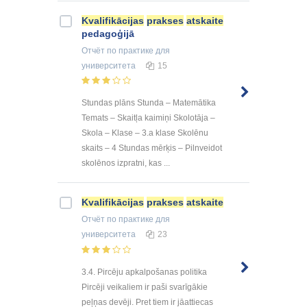
Kvalifikācijas
prakses
atskaite
pedagoģijā
Отчёт по практике
для
университета
15
Stundas plāns Stunda – Matemātika
Temats – Skaitļa kaimiņi Skolotāja –
Skola – Klase – 3.a klase Skolēnu
skaits – 4 Stundas mērķis – Pilnveidot
skolēnos izpratni, kas ...
Kvalifikācijas
prakses
atskaite
Отчёт по практике
для
университета
23
3.4. Pircēju apkalpošanas politika
Pircēji veikaliem ir paši svarīgākie
peļņas devēji. Pret tiem ir jāattiecas