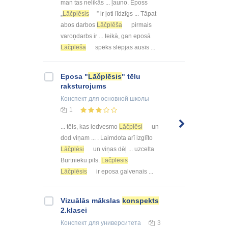
man tas nelikās ... ļauno. Eposs
„
Lāčplēsis
” ir ļoti līdzīgs ... Tāpat
abos darbos
Lāčplēša
pirmais
varoņdarbs ir ... teikā, gan eposā
Lāčplēša
spēks slēpjas ausīs ...
Eposa "
Lāčplēsis
" tēlu
raksturojums
Конспект
для основной школы
1
... tēls, kas iedvesmo
Lāčplēsi
un
dod viņam ... . Laimdota arī izglīto
Lāčplēsi
un viņas dēļ ... uzcelta
Burtnieku pils.
Lāčplēsis
Lāčplēsis
ir eposa galvenais ...
Vizuālās mākslas
konspekts
2.klasei
Конспект
для университета
3