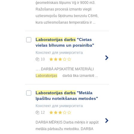
ģeometriskais tilpums Vģ ir 9000 m3.
Ražošanas procesā izmanto viegli
uzliesmojošu šķidrumu benzolu C6H6,
kura uzliesmošanas temperatūra ir ...
Laboratorijas
darbs
"Cietas
vielas blīvums un porainība"
Конспект
для университета
10
... . DARBĀ APSKATĪTIE MATERIĀLI
Laboratorijas
darbā tika izmantoti ...
Laboratorijas
darbs
"Metāla
īpašību noteikšanas metodes"
Конспект
для университета
12
DARBA MĒRĶIS Darba mērķis ir apgūt
metāla pārbaužu metodiku. DARBA