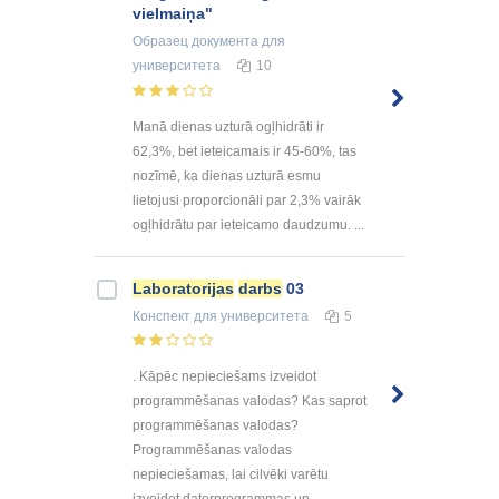
vielmaiņa"
Образец документа
для
университета
10
Manā dienas uzturā ogļhidrāti ir
62,3%, bet ieteicamais ir 45-60%, tas
nozīmē, ka dienas uzturā esmu
lietojusi proporcionāli par 2,3% vairāk
ogļhidrātu par ieteicamo daudzumu. ...
Laboratorijas
darbs
03
Конспект
для университета
5
. Kāpēc nepieciešams izveidot
programmēšanas valodas? Kas saprot
programmēšanas valodas?
Programmēšanas valodas
nepieciešamas, lai cilvēki varētu