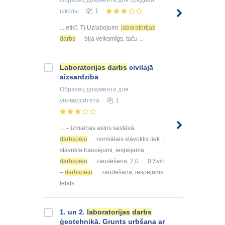
школы
1
... etiķī. 7) Uzlabojumi:
laboratorijas
darbs
bija veiksmīgs, taču ...
Laboratorijas
darbs
civilajā
aizsardzībā
Образец документа
для
университета
1
... – izmaiņas asins sastāvā,
darbspēju
normālais stāvoklis tiek ...
stāvokļa traucējumi, iespējama
darbspēju
zaudēšana; 2,0 ... ,0 Sv/h
–
darbspēju
zaudēšana, iespējams
letāls ...
1. un 2.
laboratorijas
darbs
ģeotehnikā. Grunts urbšana ar