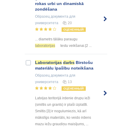
rokas urbi un dinamiskā
zondēšana
Образец документа
для
университета
20
ОЦЕНЕННЫЙ!
... diametrs tālāku paraugu
laboratorijas
testu veikšanai.[2 ...
Laboratorijas
darbs
Birstošu
materiālu īpašību noteikšana
Образец документа
для
университета
13
ОЦЕНЕННЫЙ!
Latvijas teritorijā irdenie drupu ieži
(smiltis un grants) ir plaši izplatīti.
Smiltis [3] ir nogulumiezis, kā arī
mākslīgs materiāls, ko veido irdens
mazu iežu graudiņu maisījums, ...