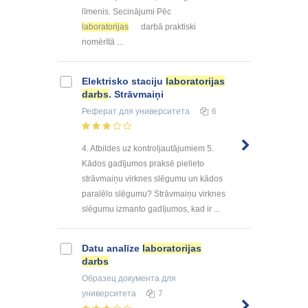
līmenis. Secinājumi Pēc
laboratorijas
darbā praktiski
nomērītā ...
Elektrisko staciju
laboratorijas
darbs
. Strāvmaiņi
Реферат
для университета
6
4. Atbildes uz kontroljautājumiem 5.
Kādos gadījumos praksē pielieto
strāvmaiņu virknes slēgumu un kādos
paralēlo slēgumu? Strāvmaiņu virknes
slēgumu izmanto gadījumos, kad ir ...
Datu analīze
laboratorijas
darbs
Образец документа
для
университета
7