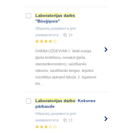
Laboratorijas
darbs
"Būvģipsis"
Образец документа
для
университета
10
DARBA UZDEVUMI 1. Veikt svaiga
ģipša testēšanu, nosakot ģipša
standartkonsistenci, saistīšanās
sākumu, saistīšanās beigas. Iegūtos
rezultātus apkopot tabulā. 2. Izgatavot
trīs ...
Laboratorijas
darbs
: Koksnes
pārbaude
Образец документа
для
университета
13