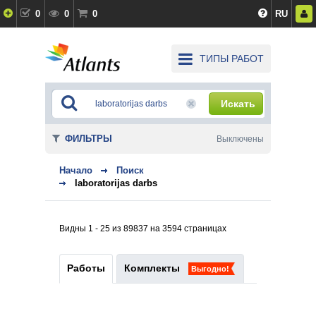
0
0
0
RU
ТИПЫ РАБОТ
Искать
ФИЛЬТРЫ
Выключены
Начало
Поиск
laboratorijas darbs
Видны 1 - 25 из 89837 на 3594 страницах
Работы
Комплекты
Выгодно!