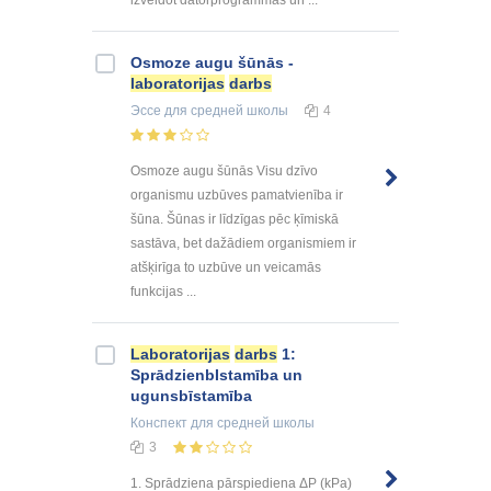
izveidot datorprogrammas un ...
Osmoze augu šūnās -
laboratorijas
darbs
Эссе
для средней школы
4
Osmoze augu šūnās Visu dzīvo
organismu uzbūves pamatvienība ir
šūna. Šūnas ir līdzīgas pēc ķīmiskā
sastāva, bet dažādiem organismiem ir
atšķirīga to uzbūve un veicamās
funkcijas ...
Laboratorijas
darbs
1:
SprādzienbIstamība un
ugunsbīstamība
Конспект
для средней школы
3
1. Sprādziena pārspiediena ΔP (kPa)