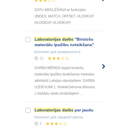
DATU MEKLĒŠANA ar funkcijām.
(INDEX, MATCH, OFFSET, VLOOKUP,
HLOOKUP, XLOOKUP)
Laboratorijas
darbs
"Birstošu
materiālu īpašību noteikšana"
Конспект
для университета
12
DARBA MĒRĶIS Apgūt birstošu
materiālu īpašību testēšanas metodes
atbilstoši Latvijas standartiem. DARBA
UZDEVUMI 1. Noteikt bēruma blīvumu
2 dažādu veidu birstošajiem ...
Laboratorijas
darbs
par jaudu
Конспект
для средней школы
3