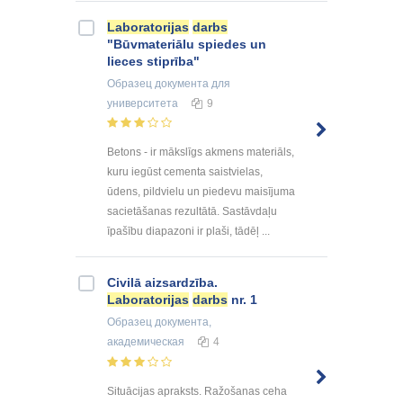
Laboratorijas
darbs
"Būvmateriālu spiedes un
lieces stiprība"
Образец документа
для
университета
9
Betons - ir mākslīgs akmens materiāls,
kuru iegūst cementa saistvielas,
ūdens, pildvielu un piedevu maisījuma
sacietāšanas rezultātā. Sastāvdaļu
īpašību diapazoni ir plaši, tādēļ ...
Civilā aizsardzība.
Laboratorijas
darbs
nr. 1
Образец документа
,
академическая
4
Situācijas apraksts. Ražošanas ceha