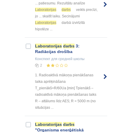
... patiesumu. Rezultātu analīze
Laboratorijas
darbs
veikts precīzi,
jo ... skaitīt laiku. Secinājumi
Laboratorijas
darbā izvirtzītā
hipotēze ...
Laboratorijas
darbs
3:
Radiācijas drošība
Конспект
для средней школы
2
1. Radioaktīvā mākoņa pienākšanas
laika aprēķināšana
T_pienākš=R/60Ua [min] Tpienākš –
radioaktīvā mākoņa pienākšanas laiks
R – attālums līdz AES; R = 5000 m (no
situācijas ...
Laboratorijas
darbs
"Organisma enerģētiskā