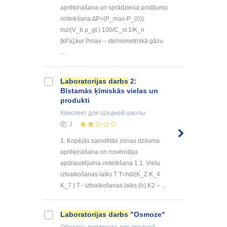
aprēķināšana un sprādziena postījumu
noteikšana ∆P=(P_max-P_(0))
mz/(V_b ρ_gt ) 100/C_st 1/K_n
[kPa],kur Pmax – stehiometriskā gāzu
...
Laboratorijas
darbs
2:
Bīstamās ķīmiskās vielas un
produkti
Конспект
для средней школы
3
1. Kopējās saindētās zonas dziļuma
aprēķināšana un novērotāja
apdraudējuma noteikšana 1.1. Vielu
iztvaikošanas laiks T T=hd/(K_2 K_4
K_7 ) T - iztvaikošanas laiks (h) K2 – ...
Laboratorijas
darbs
"Osmoze"
Образец документа
для средней