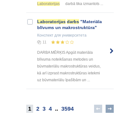
Laboratorijas
darbā tika izmantots ...
Laboratorijas
darbs
"Materiāla
blīvums un makrostruktūra"
Конспект
для университета
11
DARBA MĒRĶIS Apgūt materiāla
blīvuma noteikšanas metodes un
būvmateriālu makrostruktūras veidus,
kā arī izprast makrostruktūras ietekmi
uz būvmateriālu īpašībām un ...
1
2
3
4
..
3594