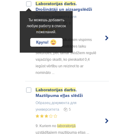
Laboratorijas
darbs
.
Drošinātāji un aizsargslēdži
Образец документа
для
Ты можешь добавить
университета
8
любую работу в список
пожеланий.
Aizsargslēdža L atkabnim vispirms
Круто!
iestāda vēlamo nostrādes laiku
sekundēs, pēc tamar slēdžiem regulē
vajadzīgo skaitli, ko pieskaitot 0,4
iegūst vērtību un reizinot to ar
nominālo ...
Laboratorijas
darbs
.
Maztilpuma eļļas slēdži
Образец документа
для
университета
5
9. Kuriem no
laboratorijā
uzstādītajiem maztilpuma eļļas ...