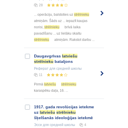
28
... operāciju, balstoties uz
strēlnieku
atmiņām. Šāds uz ... iepazīt kaujas
norisi,
strēlnieku
brīvā laika
pavadīšanu ... uz lielāku skaitu
strēlnieku
atmiņām. Rakstot darbu ...
Daugavgrīvas
latviešu
strēlnieku
bataljons
Реферат
для средней школы
11
Pirmā
latviešu
strēlnieku
karaspēku daļa, 16. ...
1917. gada revolūcijas ietekme
uz
latviešu
strēlnieku
šķelšanās ideoloģijas ietekmē
Эссе
для средней школы
4