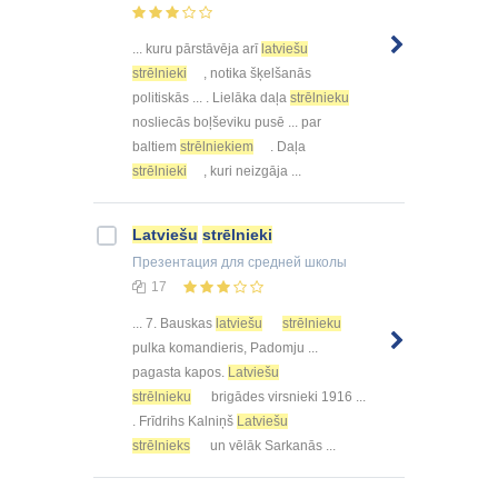
... kuru pārstāvēja arī
latviešu
strēlnieki
, notika šķelšanās
politiskās ... . Lielāka daļa
strēlnieku
nosliecās boļševiku pusē ... par
baltiem
strēlniekiem
. Daļa
strēlnieki
, kuri neizgāja ...
Latviešu
strēlnieki
Презентация
для средней школы
17
... 7. Bauskas
latviešu
strēlnieku
pulka komandieris, Padomju ...
pagasta kapos.
Latviešu
strēlnieku
brigādes virsnieki 1916 ...
. Frīdrihs Kalniņš
Latviešu
strēlnieks
un vēlāk Sarkanās ...