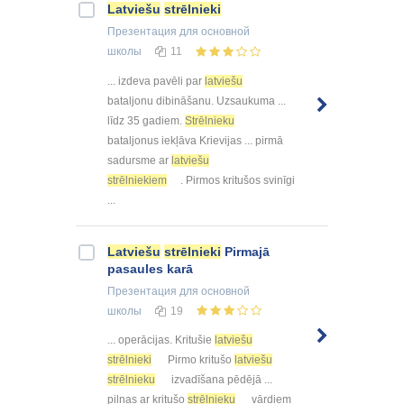
Latviešu
strēlnieki
Презентация
для основной
школы
11
... izdeva pavēli par
latviešu
bataljonu dibināšanu. Uzsaukuma ...
līdz 35 gadiem.
Strēlnieku
bataljonus iekļāva Krievijas ... pirmā
sadursme ar
latviešu
strēlniekiem
. Pirmos kritušos svinīgi
...
Latviešu
strēlnieki
Pirmajā
pasaules karā
Презентация
для основной
школы
19
... operācijas. Kritušie
latviešu
strēlnieki
Pirmo kritušo
latviešu
strēlnieku
izvadīšana pēdējā ...
pilnas ar kritušo
strēlnieku
vārdiem