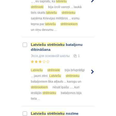
... , es sapratu, ka
latviešu
strēlnieki
bija izcili varoņi ... laukā
liels skaits
latviešu
strēlnieku
saņēma Krievijas militāros ... esmu
lepna par
latviešu
strēlniekiem
un viņu devumu ...
Latviešu
strēlnieku
bataljonu
dibināšana
Эссе
для основной школы
1
Latviešu
strēlnieki
bija brīvprātīgi
... jauni zēni.
Latviešu
strēlnieku
bataljoniem tika atļauts ... karogu un
strēlniekiem
nēsāt īpašu ... , kuri
iestājās
strēlnieku
bataljonos bija
liela ...
Latviešu
strēlnieku
nozīme