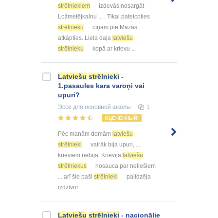
strēlniekiem
izdevās nosargāt
Ložmetējkalnu ... . Tikai pateicoties
strēlnieku
cīņām pie Mazās ...
atkāpties. Liela daļa
latviešu
strēlnieku
kopā ar krievu ...
Latviešu
strēlnieki
-
1.pasaules kara varoņi vai
upuri?
Эссе
для основной школы
1
ОЦЕНЕННЫЙ!
Pēc manām domām
latviešu
strēlnieki
vairāk bija upuri, ...
krieviem nebija. Krievijā
latviešu
strēlniekus
nosauca par neliešiem
... arī šie paši
strēlnieki
palīdzēja
izdzīvot ...
Latviešu
strēlnieki
- nacionālie