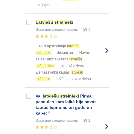
un Rīgas ...
Latviešu
strēlnieki
Эссе
для средней школы
1
... reizi apstiprināju
latviešu
strēlnieku
drosmi un ... ‘’Nāves
salas’’ aizstāvēšana
latviešu
strēlniekiem
bija, kā dzīves ... .
Ziemassvētku kaujās
latviešu
strēlnieki
nežēloja savu dzīvību ...
Vai
latviešu
strēlnieki
Pirmā
pasaules kara laikā bija savas
tautas lepnums un gods un
kāpēc?
Эссе
для средней школы
2