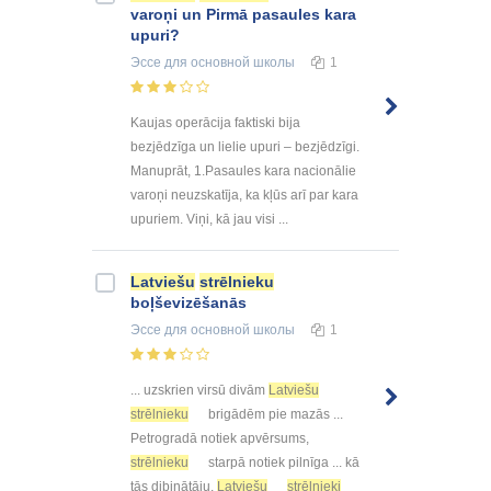
varoņi un Pirmā pasaules kara
upuri?
Эссе
для основной школы
1
Kaujas operācija faktiski bija
bezjēdzīga un lielie upuri – bezjēdzīgi.
Manuprāt, 1.Pasaules kara nacionālie
varoņi neuzskatīja, ka kļūs arī par kara
upuriem. Viņi, kā jau visi ...
Latviešu
strēlnieku
boļševizēšanās
Эссе
для основной школы
1
... uzskrien virsū divām
Latviešu
strēlnieku
brigādēm pie mazās ...
Petrogradā notiek apvērsums,
strēlnieku
starpā notiek pilnīga ... kā
tās dibinātāju,
Latviešu
strēlnieki