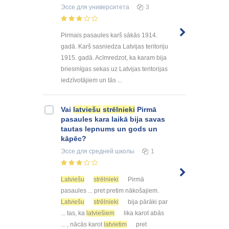
Эссе
для университета
3
Pirmais pasaules karš sākās 1914.
gadā. Karš sasniedza Latvijas teritoriju
1915. gadā. Acīmredzot, ka karam bija
briesmīgas sekas uz Latvijas teritorijas
iedzīvotājiem un tās ...
Vai
latviešu
strēlnieki
Pirmā
pasaules kara laikā bija savas
tautas lepnums un gods un
kāpēc?
Эссе
для средней школы
1
Latviešu
strēlnieki
Pirmā
pasaules ... pret pretim nākošajiem.
Latviešu
strēlnieki
bija pārāki par
... tas, ka
latviešiem
lika karot abās
... , nācās karot
latvietim
pret