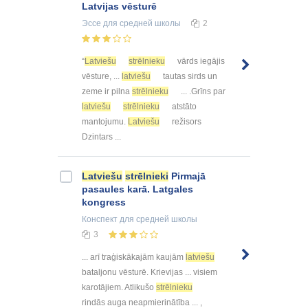
Latvijas vēsturē
Эссе
для средней школы
2
“
Latviešu
strēlnieku
vārds iegājis
vēsture, ...
latviešu
tautas sirds un
zeme ir pilna
strēlnieku
... .Grīns par
latviešu
strēlnieku
atstāto
mantojumu.
Latviešu
režisors
Dzintars ...
Latviešu
strēlnieki
Pirmajā
pasaules karā. Latgales
kongress
Конспект
для средней школы
3
... arī traģiskākajām kaujām
latviešu
bataljonu vēsturē. Krievijas ... visiem
karotājiem. Atlikušo
strēlnieku
rindās auga neapmierinātība ... ,