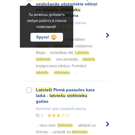
veidošanās vēsturiskie cēloņi
un
latviešu
strēlnieku
Ты можешь добавить
bataljonu formēšana
любую работу в список
Реферат
для средней школы
пожеланий.
10
Круто!
... iegansts daudziem iestāties
latviešu
strēlnieku
bataljonos.
Bēgļu ... nolaidības dēļ.
Latviešu
strēlnieki
sevi pierādīja ...
latviešu
kopīgos kara mērķus. Formējot
latviešu
strēlnieku
...
Latvieši
Pirmā pasaules kara
laikā -
latviešu
strēlnieku
gaitas
Конспект
для средней школы
1
... vācu varā.
Strēlnieki
atkāpās uz
Krieviju ... uzskatīt, ka
strēlnieku