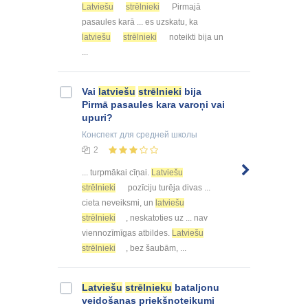
Latviešu
strēlnieki
Pirmajā
pasaules karā ... es uzskatu, ka
latviešu
strēlnieki
noteikti bija un
...
Vai
latviešu
strēlnieki
bija
Pirmā pasaules kara varoņi vai
upuri?
Конспект
для средней школы
2
... turpmākai cīņai.
Latviešu
strēlnieki
pozīciju turēja divas ...
cieta neveiksmi, un
latviešu
strēlnieki
, neskatoties uz ... nav
viennozīmīgas atbildes.
Latviešu
strēlnieki
, bez šaubām, ...
Latviešu
strēlnieku
bataljonu
veidošanas priekšnoteikumi