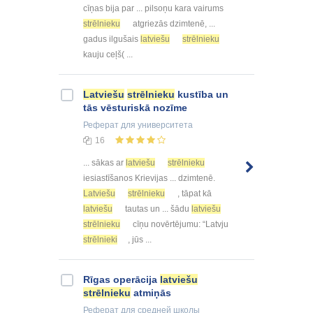
cīņas bija par ... pilsoņu kara vairums
strēlnieku
atgriezās dzimtenē, ...
gadus ilgušais
latviešu
strēlnieku
kauju ceļš( ...
Latviešu
strēlnieku
kustība un
tās vēsturiskā nozīme
Реферат
для университета
16
... sākas ar
latviešu
strēlnieku
iesiastīšanos Krievijas ... dzimtenē.
Latviešu
strēlnieku
, tāpat kā
latviešu
tautas un ... šādu
latviešu
strēlnieku
cīņu novērtējumu: “Latvju
strēlnieki
, jūs ...
Rīgas operācija
latviešu
strēlnieku
atmiņās
Реферат
для средней школы