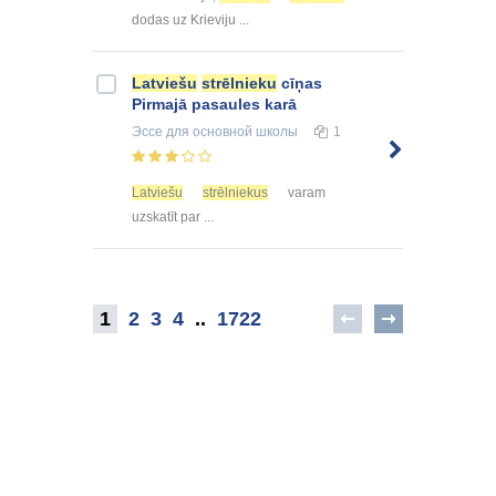
dodas uz Krieviju ...
Latviešu
strēlnieku
cīņas
Pirmajā pasaules karā
Эссе
для основной школы
1
Latviešu
strēlniekus
varam
uzskatīt par ...
1
2
3
4
..
1722