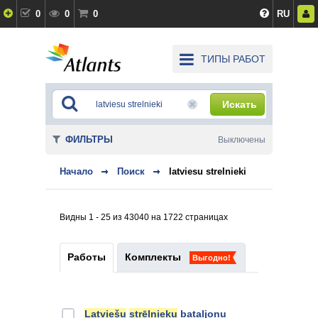
0
0
0
RU
ТИПЫ РАБОТ
Искать
ФИЛЬТРЫ
Выключены
Начало
Поиск
latviesu strelnieki
Видны 1 - 25 из 43040 на 1722 страницах
Работы
Комплекты
Выгодно!
Latviešu
strēlnieku
bataljonu