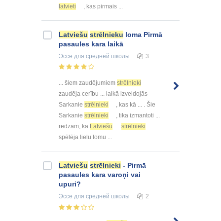
latvieti
, kas pirmais ...
Latviešu
strēlnieku
loma Pirmā
pasaules kara laikā
Эссе
для средней школы
3
... šiem zaudējumiem
strēlnieki
zaudēja cerību ... laikā izveidojās
Sarkanie
strēlnieki
, kas kā ... . Šie
Sarkanie
strēlnieki
, tika izmantoti ...
redzam, ka
Latviešu
strēlnieki
spēlēja lielu lomu ...
Latviešu
strēlnieki
- Pirmā
pasaules kara varoņi vai
upuri?
Эссе
для средней школы
2