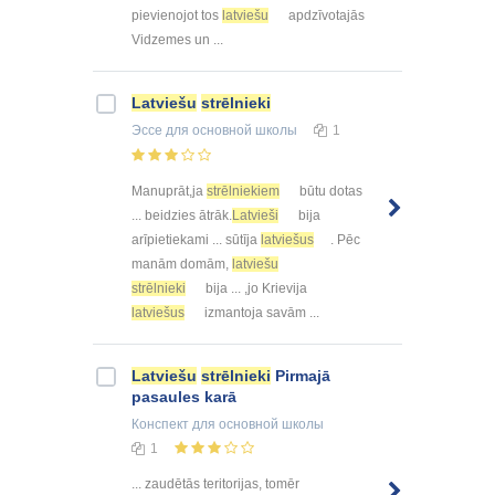
pievienojot tos
latviešu
apdzīvotajās
Vidzemes un ...
Latviešu
strēlnieki
Эссе
для основной школы
1
Manuprāt,ja
strēlniekiem
būtu dotas
... beidzies ātrāk.
Latvieši
bija
arīpietiekami ... sūtīja
latviešus
. Pēc
manām domām,
latviešu
strēlnieki
bija ... ,jo Krievija
latviešus
izmantoja savām ...
Latviešu
strēlnieki
Pirmajā
pasaules karā
Конспект
для основной школы
1
... zaudētās teritorijas, tomēr