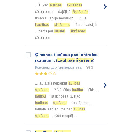
... 1. Par
laulības
šķiršanās
cēloņiem, ir ... daļēji. 2.
Šķiršanās
līmenis Latvijā nedaudz ... ES. 3.
Laulības
šķiršanos
līmeni valstij ir
... pētīts par
laulību
šķiršanās
cēloņiem.
Ģimenes tiesības paškontroles
jautājumi. (
Laulības
šķiršana
)
Конспект
для университета
3
... laulātais nepiekrīt
laulības
šķiršanai
? Nē, šādu
laulību
šķir ...
laulību
jāšķir tiesā. 3. Kad
laulības
šķiršana
iespējama ...
laulātā iesnieguma par
laulības
šķiršanu
. Kad nespēj ...