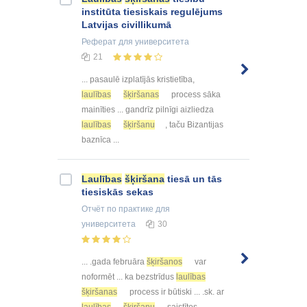
institūta tiesiskais regulējums
Latvijas civillikumā
Реферат
для университета
21
... pasaulē izplatījās kristietība,
laulības
šķiršanas
process sāka
mainīties ... gandrīz pilnīgi aizliedza
laulības
šķiršanu
, taču Bizantijas
baznīca ...
Laulības
šķiršana
tiesā un tās
tiesiskās sekas
Отчёт по практике
для
университета
30
... .gada februāra
šķiršanos
var
noformēt ... ka bezstrīdus
laulības
šķiršanas
process ir būtiski ... .sk. ar
laulības
šķiršanu
saistītos