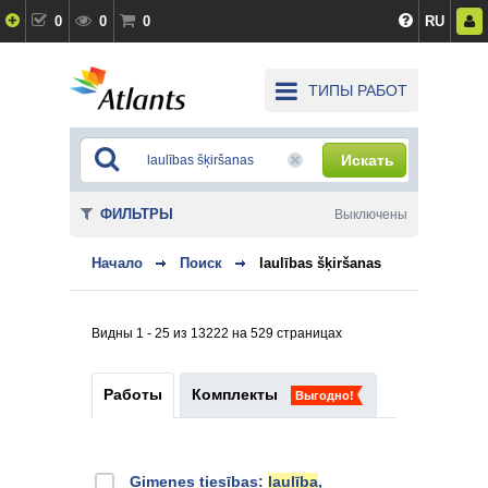
0
0
0
RU
ТИПЫ РАБОТ
Искать
ФИЛЬТРЫ
Выключены
Начало
Поиск
laulības šķiršanas
Видны 1 - 25 из 13222 на 529 страницах
Работы
Комплекты
Выгодно!
Ģimenes tiesības:
laulība
,