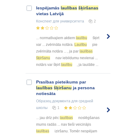
Iespējamās
laulības
šķiršanas
vietas Latvijā
Конспект
для университета
2
... normatīvajiem aktiem
laulību
šķirt
var ... zvērināta notāra.
Laulību
pie
zvērināta notāra ... , ja par
laulības
šķiršanu
nav iebildumu nevienai ...
notārs var šķirt
laulību
, ja laulātie ...
Prasības pieteikums par
laulības
šķiršanu
ja persona
notiesāta
Образец документа
для средней
школы
1
... jau drīz pēc
laulības
noslēgšanas
mums radās ... nav tieši veicinājis
laulības
iziršanu. Tomēr nespējam