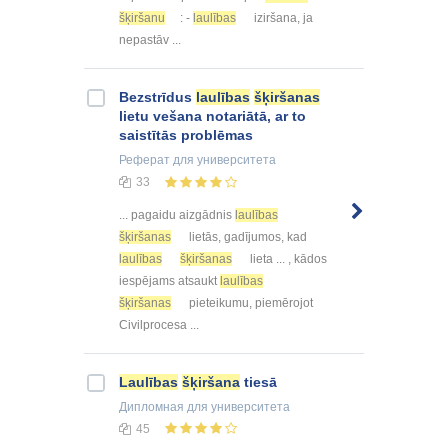
šķiršanu
: -
laulības
iziršana, ja
nepastāv ...
Bezstrīdus
laulības
šķiršanas
lietu vešana notariātā, ar to
saistītās problēmas
Реферат
для университета
33
... pagaidu aizgādnis
laulības
šķiršanas
lietās, gadījumos, kad
laulības
šķiršanas
lieta ... , kādos
iespējams atsaukt
laulības
šķiršanas
pieteikumu, piemērojot
Civilprocesa ...
Laulības
šķiršana
tiesā
Дипломная
для университета
45