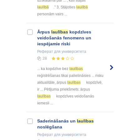
uzskatāma par ... , kas stājas
laulībā
.” 3. Stājoties
laulībā
personām vairs ...
Ārpus
laulības
kopdzīves
veidošanās fenomens un
iespējamie riski
Реферат
для университета
28
... ka kopdzīve bez
laulības
reģistrēšanas tikai palielināsies ... risku
aktualitāte, ārpus
laulības
kopdzīvē,
ir ... Pētījuma priekšmets: ārpus
laulības
kopdzīves veidošanās
iemesli ...
Saderināšanās un
laulības
noslēgšana
Реферат
для университета