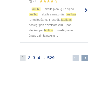
21
...
laulību
skaits pieaug un šķirto
laulību
skaits samazinās,
laulības
... noslēgšanu. Ir iespēja
laulības
noslēgt gan dzimtsarakstu ... pāru
idejām, par
laulību
noslēgšanu
ārpus dzimtsarakstu ...
1
2
3
4
..
529