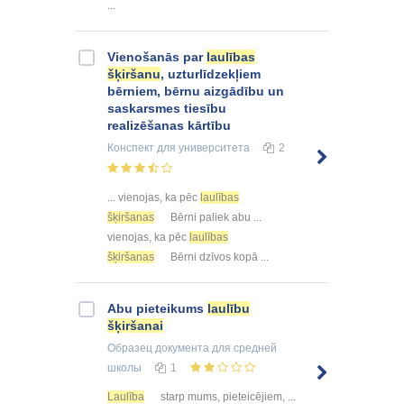
...
Vienošanās par
laulības
šķiršanu
, uzturlīdzekļiem
bērniem, bērnu aizgādību un
saskarsmes tiesību
realizēšanas kārtību
Конспект
для университета
2
... vienojas, ka pēc
laulības
šķiršanas
Bērni paliek abu ...
vienojas, ka pēc
laulības
šķiršanas
Bērni dzīvos kopā ...
Abu pieteikums
laulību
šķiršanai
Образец документа
для средней
школы
1
Laulība
starp mums, pieteicējiem, ...