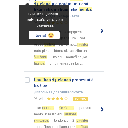
šķiršana
pie notāra un tiesā,
likumiska un ligimiska
laulība
Ты можешь добавить
Конспект
для университета
любую работу в список
19
пожеланий.
... savstarpēji brīvi piekāpīgiem
Круто!
laulības
noslēgšanai, kā ... vai
esoša
laulība
. Likumiskā
laulība
rada pilnu ... bērnu aizsardzību un
šķiršanu
, kā arī ... nodrošina, ka
laulība
un ģimenes tiesību ...
Laulības
šķiršanas
procesuālā
kārtība
Дипломная
для университета
54
TOP 500
... kā
laulības
šķiršanas
pamatu
neatbilst mūsdienu
laulības
šķiršanas
tendencēm 2)
Laulību
... prasības pieteikumu par
laulības