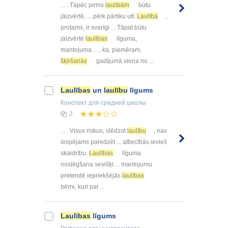
... . Tāpēc pirms
laulībām
būtu
jāizvērtē, ... pērk pārtiku utt.
Laulībā
,
protams, ir svarīgi ... Tāpat būtu
jāizvērtē
laulības
līguma,
mantojuma ... , ka, piemēram,
šķiršanās
gadījumā viena no ...
Laulības
un
laulību
līgums
Конспект
для средней школы
2
... . Visus riskus, slēdzot
laulību
, nav
iespējams paredzēt ... attiecībās ievieš
skaidrību.
Laulības
līguma
noslēgšana sevišķi ... mantojumu
pretendē iepriekšējās
laulības
bērni, kuri par ...
Laulības
līgums