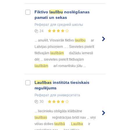
Fiktīvo
laulību
noslēgšanas
pamati un sekas
Реферат
для средней школы
24
... anulēt. Visvairāk fiktīvo
laulību
ar
Latvijas pilsoņiem ... . Sievietes piekrīt
fiktīvajām
laulībām
dažādu iemesli
dēļ ... sievietes piekrīt fiktīvajām
laulībām
arī romantisku jūtu ...
Laulības
institūta tiesiskais
regulējums
Реферат
для университета
30
... liecinieku obligāta klātbūtne
laulības
reģistrācijas brīdī nav ... viņi
vēlas doties
laulībā
.
Laulība
ir