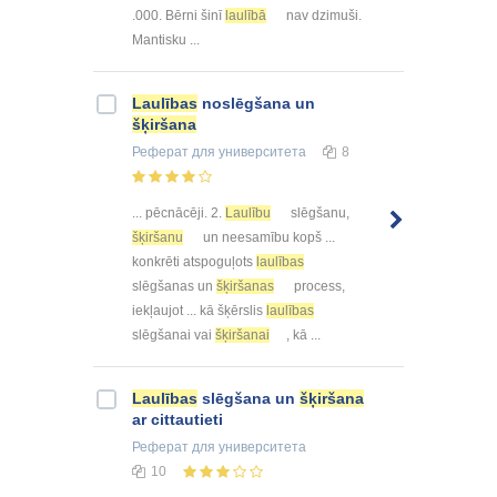
.000. Bērni šinī
laulībā
nav dzimuši.
Mantisku ...
Laulības
noslēgšana un
šķiršana
Реферат
для университета
8
... pēcnācēji. 2.
Laulību
slēgšanu,
šķiršanu
un neesamību kopš ...
konkrēti atspoguļots
laulības
slēgšanas un
šķiršanas
process,
iekļaujot ... kā šķērslis
laulības
slēgšanai vai
šķiršanai
, kā ...
Laulības
slēgšana un
šķiršana
ar cittautieti
Реферат
для университета
10