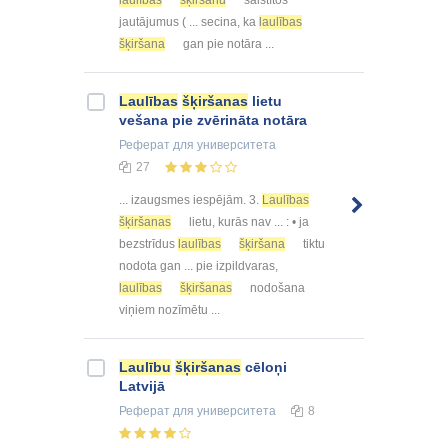
jautājumus ( ... secina, ka
laulības
šķiršana
gan pie notāra ...
Laulības
šķiršanas
lietu
vešana pie zvērināta notāra
Реферат
для университета
27
... izaugsmes iespējām. 3.
Laulības
šķiršanas
lietu, kurās nav ... : • ja
bezstrīdus
laulības
šķiršana
tiktu
nodota gan ... pie izpildvaras,
laulības
šķiršanas
nodošana
viņiem nozīmētu ...
Laulību
šķiršanas
cēloņi
Latvijā
Реферат
для университета
8