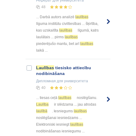
Реферат
для университета
48
... Darbā autors analizē
laulības
līguma institūtu civiltiesības ... šķirtība,
kas uzskaitīta
laulības
līgumā, katrs
laulātais ... pirms
laulības
piederējušo mantu, bet arī
laulības
laikā ...
Laulības
tiesisko attiecību
nodibināšana
Дипломная
для университета
40
... tiesas ceļā
laulības
noslēgšanu.
Laulība
ir slēdzama ... jau atrodas
laulībā
. Iesniegums
laulības
noslēgšanai iesniedzams ...
Elektroniski iesniegt
laulības
nodibināšanas iesniegumu ...