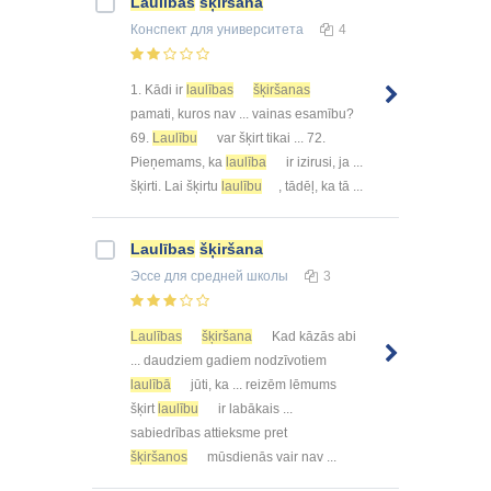
Laulības
šķiršana
Конспект
для университета
4
1. Kādi ir
laulības
šķiršanas
pamati, kuros nav ... vainas esamību?
69.
Laulību
var šķirt tikai ... 72.
Pieņemams, ka
laulība
ir izirusi, ja ...
šķirti. Lai šķirtu
laulību
, tādēļ, ka tā ...
Laulības
šķiršana
Эссе
для средней школы
3
Laulības
šķiršana
Kad kāzās abi
... daudziem gadiem nodzīvotiem
laulībā
jūti, ka ... reizēm lēmums
šķirt
laulību
ir labākais ...
sabiedrības attieksme pret
šķiršanos
mūsdienās vair nav ...