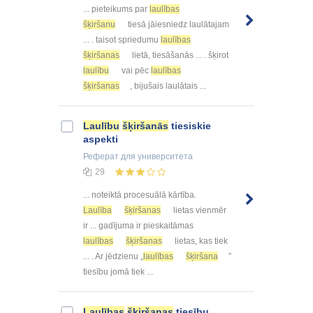
... pieteikums par
laulības
šķiršanu
tiesā jāiesniedz laulātajam
... . taisot spriedumu
laulības
šķiršanas
lietā, tiesāšanās ... . šķirot
laulību
vai pēc
laulības
šķiršanas
, bijušais laulātais ...
Laulību
šķiršanās
tiesiskie
aspekti
Реферат
для университета
29
... noteiktā procesuālā kārtība.
Laulība
šķiršanas
lietas vienmēr
ir ... gadījuma ir pieskaitāmas
laulības
šķiršanas
lietas, kas tiek
... . Ar jēdzienu „
laulības
šķiršana
”
tiesību jomā tiek ...
Laulības
šķiršanas
tiesību