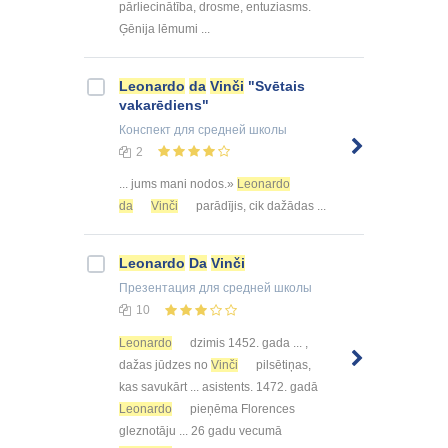
pārliecinātība, drosme, entuziasms.
Ģēnija lēmumi ...
Leonardo
da
Vinči
"Svētais
vakarēdiens"
Конспект
для средней школы
2
... jums mani nodos.»
Leonardo
da
Vinči
parādījis, cik dažādas ...
Leonardo
Da
Vinči
Презентация
для средней школы
10
Leonardo
dzimis 1452. gada ... ,
dažas jūdzes no
Vinči
pilsētiņas,
kas savukārt ... asistents. 1472. gadā
Leonardo
pieņēma Florences
gleznotāju ... 26 gadu vecumā