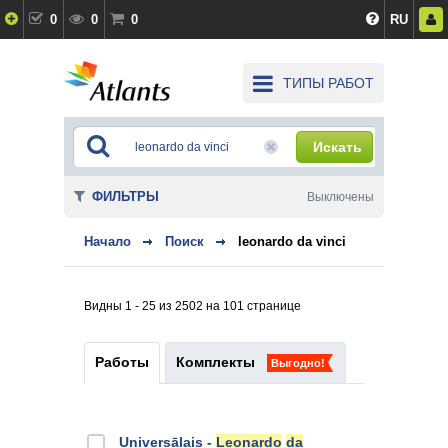
0
0
0
RU
ТИПЫ РАБОТ
Искать
ФИЛЬТРЫ
Выключены
Начало
Поиск
leonardo da vinci
Видны 1 - 25 из 2502 на 101 странице
Работы
Комплекты
Выгодно!
Universālais -
Leonardo
da