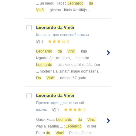
... un medu. Tāpēc
Leonardo
da
Vinči
glezna “Jānis Kristītājs ...
Leonardo
da
Vinči
Конспект
для основной школы
1
Leonardo
da
Vinči
bija
izgudrotājs, arhitekts, ... ir tas, ka
Leonardo
attieksme pret zināšanām
... modernajai zinātniskajai domāšanai.
Da
Vinči
nomira 67 gadu ...
Leonardo
da
Vinci
Презентация
для основной
школы
9
Quick Facts
Leonardo
da
Vinci
was a leading ... :
Leonardo
di ser
Piero
da
Vinci
Place of birth :