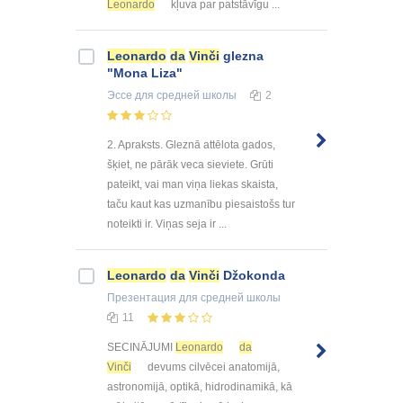
Leonardo
kļuva par patstāvīgu ...
Leonardo
da
Vinči
glezna
"Mona Liza"
Эссе
для средней школы
2
2. Apraksts. Gleznā attēlota gados,
šķiet, ne pārāk veca sieviete. Grūti
pateikt, vai man viņa liekas skaista,
taču kaut kas uzmanību piesaistošs tur
noteikti ir. Viņas seja ir ...
Leonardo
da
Vinči
Džokonda
Презентация
для средней школы
11
SECINĀJUMI
Leonardo
da
Vinči
devums cilvēcei anatomijā,
astronomijā, optikā, hidrodinamikā, kā