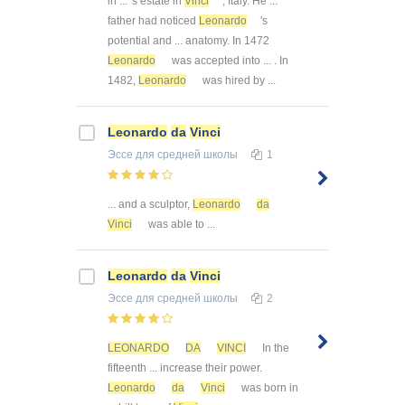
in ... 's estate in
Vinci
, Italy. He ...
father had noticed
Leonardo
's
potential and ... anatomy. In 1472
Leonardo
was accepted into ... . In
1482,
Leonardo
was hired by ...
Leonardo
da
Vinci
Эссе
для средней школы
1
... and a sculptor,
Leonardo
da
Vinci
was able to ...
Leonardo
da
Vinci
Эссе
для средней школы
2
LEONARDO
DA
VINCI
In the
fifteenth ... increase their power.
Leonardo
da
Vinci
was born in