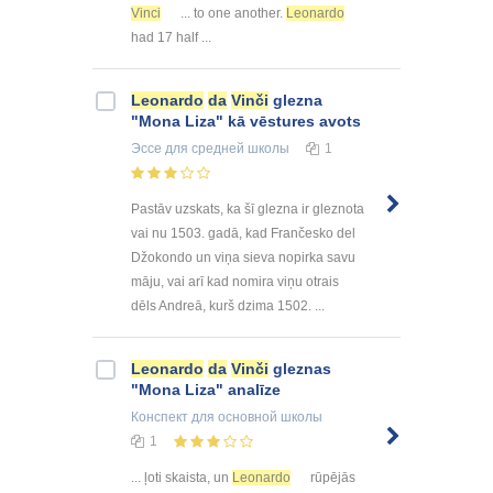
Vinci
... to one another.
Leonardo
had 17 half ...
Leonardo
da
Vinči
glezna
"Mona Liza" kā vēstures avots
Эссе
для средней школы
1
Pastāv uzskats, ka šī glezna ir gleznota
vai nu 1503. gadā, kad Frančesko del
Džokondo un viņa sieva nopirka savu
māju, vai arī kad nomira viņu otrais
dēls Andreā, kurš dzima 1502. ...
Leonardo
da
Vinči
gleznas
"Mona Liza" analīze
Конспект
для основной школы
1
... ļoti skaista, un
Leonardo
rūpējās