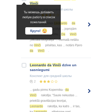
Vinči
Реферат
для основной школы
Ты можешь добавить
19
любую работу в список
пожеланий.
... laikmeta ģēnijs
Leonardo
da
Vinči
.Viņa biogrāfijā ... joprojām
Круто!
neatklātu noslēpumu...
Da
Vinči
„oficiālā biogrāfija” ... ciematā netālu
no
Vinči
pilsētas, kas ... notārs Pjero
da
Vinči
.
Leonardo
da
Vinči
dzīve un
sasniegumi
Конспект
для средней школы
2
... gadu pirms Kopernika -
da
Vinči
rakstīja: "Saule nekustas ...
priekšā gravitācijas teorijai,
Leonardo
rakstīja, ka katrs ... ir tas,
ka
Leonardo
attieksme pret