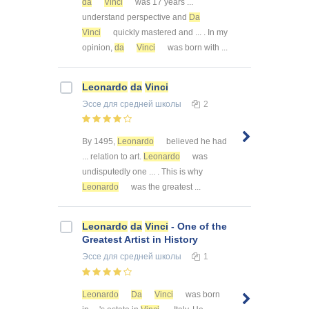
da
Vinci
was 17 years ...
understand perspective and
Da
Vinci
quickly mastered and ... . In my
opinion,
da
Vinci
was born with ...
Leonardo
da
Vinci
Эссе
для средней школы
2
By 1495,
Leonardo
believed he had
... relation to art.
Leonardo
was
undisputedly one ... . This is why
Leonardo
was the greatest ...
Leonardo
da
Vinci
- One of the
Greatest Artist in History
Эссе
для средней школы
1
Leonardo
Da
Vinci
was born