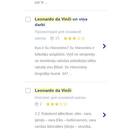
par to ...
Leonardo
da
Vinči
un viņa
darbi
Презентация
для основной
школы
15
Kas ir Sv. Hieronīms? Sv. Hieronīms ir
tulkotāju aizgādnis. Viņš no sengrieķu
un senebreju valodas pārtulkojis latīņu
valodā visu Bībeli. Sv. Hieronīma
biogrāfija īsumā. 347. ...
Leonardo
da
Vinči
Конспект
для основной школы
2
2.2. Raksturot attiecības: elks - vara,
ģēnijs – vara Elks – kultūrvaronis, vara
cenšas līdzināties Ģēnijs – sirsnība,