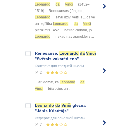
Leonardo
da
Vinči
(1452–
1519) ... Renesanses ģēnijiem,
Leonardo
savu dzīvi veltījis ... dzīve
un izglītība
Leonardo
da
Vinči
piedzimis 1452. ... netradicionāla, jo
Leonardo
nekad nav apmeklējis ...
Renesanse.
Leonardo
da
Vinči
"Svētais vakarēdiens"
Конспект
для средней школы
2
... arī domāt, ka
Leonardo
da
Vinči
bija ticīgs un ...
Leonardo
da
Vinči
glezna
"Jānis Kristītājs"
Реферат
для основной школы
7