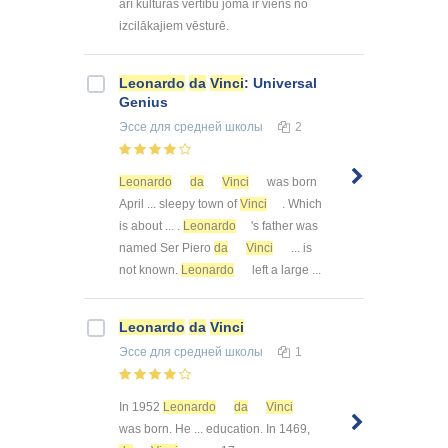
arī kultūras vērtību jomā ir viens no
izcilākajiem vēsturē.
Leonardo
da
Vinci
: Universal
Genius
Эссе
для средней школы
2
Leonardo
da
Vinci
was born
April ... sleepy town of
Vinci
. Which
is about ... .
Leonardo
's father was
named Ser Piero
da
Vinci
... is
not known.
Leonardo
left a large ...
Leonardo
da
Vinci
Эссе
для средней школы
1
In 1952
Leonardo
da
Vinci
was born. He ... education. In 1469,