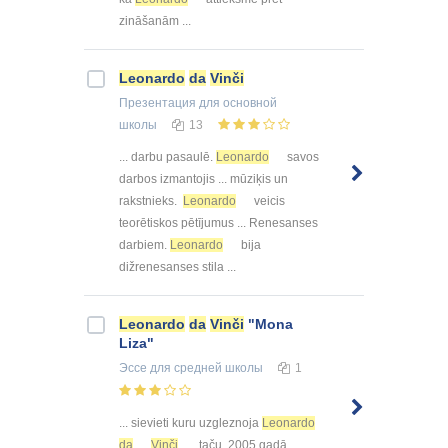
zināšanām ...
Leonardo
da
Vinči
Презентация
для основной
школы
13
... darbu pasaulē.
Leonardo
savos
darbos izmantojis ... mūziķis un
rakstnieks.
Leonardo
veicis
teorētiskos pētījumus ... Renesanses
darbiem.
Leonardo
bija
dižrenesanses stila ...
Leonardo
da
Vinči
"Mona
Liza"
Эссе
для средней школы
1
... sievieti kuru uzgleznoja
Leonardo
da
Vinči
, taču, 2005 gadā ...