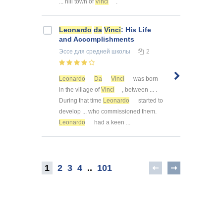
... hill town of
Vinci
.
Leonardo
da
Vinci
: His Life
and Accomplishments
Эссе
для средней школы
2
Leonardo
Da
Vinci
was born
in the village of
Vinci
, between ... .
During that time
Leonardo
started to
develop ... who commissioned them.
Leonardo
had a keen ...
1
2
3
4
..
101