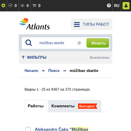
0
0
0
RU
ТИПЫ РАБОТ
Искать
ФИЛЬТРЫ
Выключены
Начало
Поиск
mūžības skartie
Видны 1 - 25 из 9367 на 375 страницах
Работы
Комплекты
Выгодно!
Aleksandrs Čaks "
Mūžības