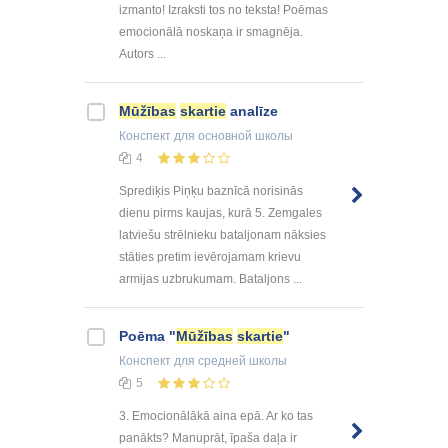
izmanto! Izraksti tos no teksta! Poēmas
emocionālā noskaņa ir smagnēja.
Autors ...
Mūžības
skartie
analīze
Конспект
для основной школы
4
Sprediķis Piņķu baznīcā norisinās
dienu pirms kaujas, kurā 5. Zemgales
latviešu strēlnieku bataljonam nāksies
stāties pretim ievērojamam krievu
armijas uzbrukumam. Bataljons ...
Poēma "
Mūžības
skartie
"
Конспект
для средней школы
5
3. Emocionālākā aina epā. Ar ko tas
panākts? Manuprāt, īpaša daļa ir