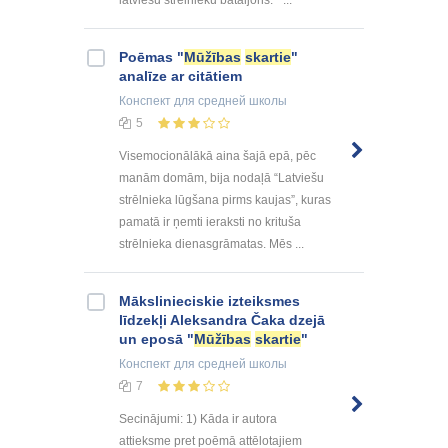
Poēmas "
Mūžības
skartie
"
analīze ar citātiem
Конспект
для средней школы
5
Visemocionālākā aina šajā epā, pēc
manām domām, bija nodaļā “Latviešu
strēlnieka lūgšana pirms kaujas”, kuras
pamatā ir ņemti ieraksti no krituša
strēlnieka dienasgrāmatas. Mēs ...
Mākslinieciskie izteiksmes
līdzekļi Aleksandra Čaka dzejā
un eposā "
Mūžības
skartie
"
Конспект
для средней школы
7
Secinājumi: 1) Kāda ir autora
attieksme pret poēmā attēlotajiem