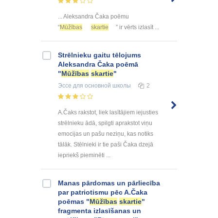
... Aleksandra Čaka poēmu
“
Mūžības
skartie
” ir vērts izlasīt ...
Strēlnieku gaitu tēlojums
Aleksandra Čaka poēmā
"
Mūžības
skartie
"
Эссе
для основной школы
2
A.Čaks rakstot, liek lasītājiem iejusties
strēlnieku ādā, spilgti aprakstot viņu
emocijas un pašu neziņu, kas notiks
tālāk. Stēlnieki ir tie paši Čaka dzejā
iepriekš pieminēti ...
Manas pārdomas un pārliecība
par patriotismu pēc A.Čaka
poēmas "
Mūžības
skartie
"
fragmenta izlasīšanas un