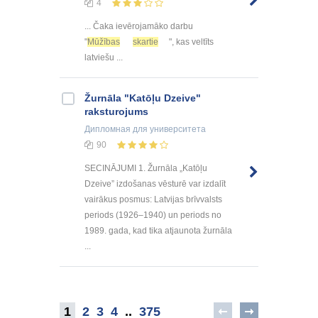
4
... Čaka ievērojamāko darbu
"
Mūžības
skartie
", kas veltīts
latviešu ...
Žurnāla "Katōļu Dzeive"
raksturojums
Дипломная
для университета
90
SECINĀJUMI 1. Žurnāla „Katōļu
Dzeive” izdošanas vēsturē var izdalīt
vairākus posmus: Latvijas brīvvalsts
periods (1926–1940) un periods no
1989. gada, kad tika atjaunota žurnāla
...
1
2
3
4
..
375