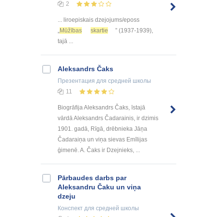
2
... liroepiskais dzejojums/eposs
„
Mūžības
skartie
” (1937-1939),
tajā ...
Aleksandrs Čaks
Презентация
для средней школы
11
Biogrāfija Aleksandrs Čaks, īstajā
vārdā Aleksandrs Čadarainis, ir dzimis
1901. gadā, Rīgā, drēbnieka Jāņa
Čadaraiņa un viņa sievas Emīlijas
ģimenē. A. Čaks ir Dzejnieks, ...
Pārbaudes darbs par
Aleksandru Čaku un viņa
dzeju
Конспект
для средней школы