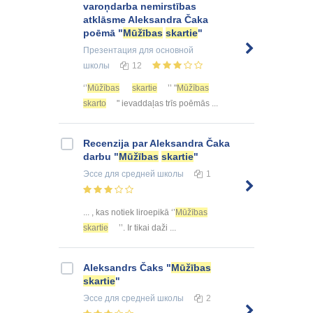
varoņdarba nemirstības
atklāsme Aleksandra Čaka
poēmā "
Mūžības
skartie
"
Презентация
для основной
школы
12
‘’
Mūžības
skartie
’’ "
Mūžības
skarto
" ievaddaļas trīs poēmās ...
Recenzija par Aleksandra Čaka
darbu "
Mūžības
skartie
"
Эссе
для средней школы
1
... , kas notiek liroepikā ‘’
Mūžības
skartie
’’. Ir tikai daži ...
Aleksandrs Čaks "
Mūžības
skartie
"
Эссе
для средней школы
2