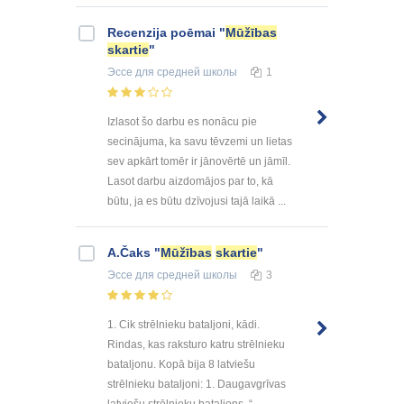
Recenzija poēmai "
Mūžības
skartie
"
Эссе
для средней школы
1
Izlasot šo darbu es nonācu pie
secinājuma, ka savu tēvzemi un lietas
sev apkārt tomēr ir jānovērtē un jāmīl.
Lasot darbu aizdomājos par to, kā
būtu, ja es būtu dzīvojusi tajā laikā ...
A.Čaks "
Mūžības
skartie
"
Эссе
для средней школы
3
1. Cik strēlnieku bataljoni, kādi.
Rindas, kas raksturo katru strēlnieku
bataljonu. Kopā bija 8 latviešu
strēlnieku bataljoni: 1. Daugavgrīvas
latviešu strēlnieku bataljons. “ ...