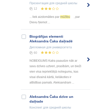
Презентация
для средней школы
12
... liek aizdomāties par
mūžību
, par
Dievu Ņemot ...
Biogrāfijas elementi
Aleksandra Čaka daiļradē
Дипломная
для университета
60
NOBEIGUMS Katra paaudze nāk ar
savu dzīves uztveri, prasībām, un bieži
vien visa iepriekšējā noliegumu, kas
visai dīvainā kārtā, lielākoties ir
attīstības pamats. Aleksandram ...
Aleksandra Čaka dzīve un
daiļrade
Конспект
для средней школы