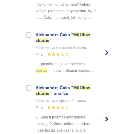
notikumiem un personām? Autors
vēlējās parādīt mums patiesību, to, kā
bija. Čaks, manuprāt, ļoti cienīja ...
Aleksandrs Čaks "
Mūžības
skartie
"
Конспект
для основной школы
2
... , piemēram, „trakas svelmes
skartas
lūpas”, „Skumji ērģeles ...
Aleksandrs Čaks "
Mūžības
skartie
", analīze
Конспект
для средней школы
2
2. Kāda ir poēmas emocionālā
noskaņa? Kādus mākslinieciskos
līdzekļus tās attēlošanai autors