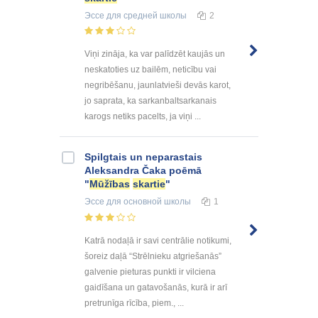
Эссе
для средней школы
2
Viņi zināja, ka var palīdzēt kaujās un
neskatoties uz bailēm, neticību vai
negribēšanu, jaunlatvieši devās karot,
jo saprata, ka sarkanbaltsarkanais
karogs netiks pacelts, ja viņi ...
Spilgtais un neparastais
Aleksandra Čaka poēmā
"
Mūžības
skartie
"
Эссе
для основной школы
1
Katrā nodaļā ir savi centrālie notikumi,
šoreiz daļā “Strēlnieku atgriešanās”
galvenie pieturas punkti ir vilciena
gaidīšana un gatavošanās, kurā ir arī
pretrunīga rīcība, piem., ...