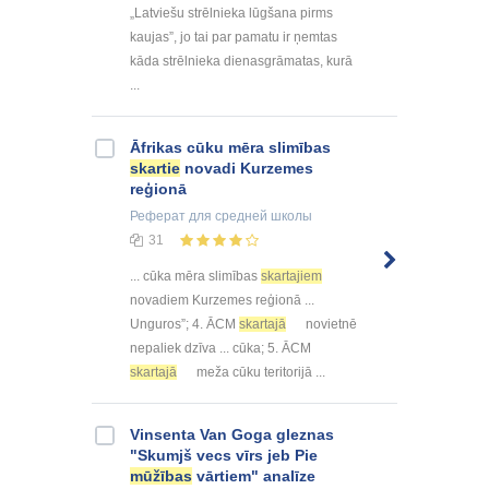
„Latviešu strēlnieka lūgšana pirms
kaujas”, jo tai par pamatu ir ņemtas
kāda strēlnieka dienasgrāmatas, kurā
...
Āfrikas cūku mēra slimības
skartie
novadi Kurzemes
reģionā
Реферат
для средней школы
31
... cūka mēra slimības
skartajiem
novadiem Kurzemes reģionā ...
Unguros”; 4. ĀCM
skartajā
novietnē
nepaliek dzīva ... cūka; 5. ĀCM
skartajā
meža cūku teritorijā ...
Vinsenta Van Goga gleznas
"Skumjš vecs vīrs jeb Pie
mūžības
vārtiem" analīze