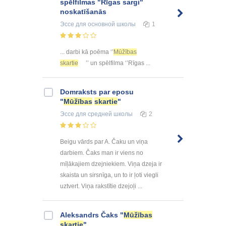
spēlfilmas "Rīgas sargi"
noskatīšanās
Эссе
для основной школы
1
... darbi kā poēma ‘’
Mūžības
skartie
’’ un spēlfilma ‘’Rīgas ...
Domraksts par eposu
"
Mūžības
skartie
"
Эссе
для средней школы
2
Beigu vārds par A. Čaku un viņa
darbiem. Čaks man ir viens no
mīļākajiem dzejniekiem. Viņa dzeja ir
skaista un sirsnīga, un to ir ļoti viegli
uztvert. Viņa rakstītie dzejoļi ...
Aleksandrs Čaks "
Mūžības
skartie
"