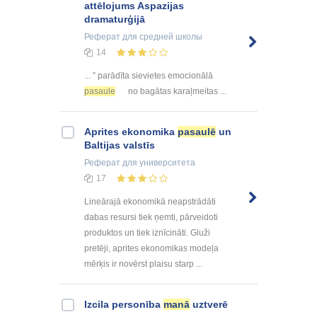
attēlojums Aspazijas
dramaturģijā
Реферат
для средней школы
14
... ” parādīta sievietes emocionālā
pasaule
no bagātas karaļmeitas ...
Aprites ekonomika
pasaulē
un
Baltijas valstīs
Реферат
для университета
17
Lineārajā ekonomikā neapstrādāti
dabas resursi tiek ņemti, pārveidoti
produktos un tiek iznīcināti. Gluži
pretēji, aprites ekonomikas modeļa
mērķis ir novērst plaisu starp ...
Izcila personība
manā
uztverē