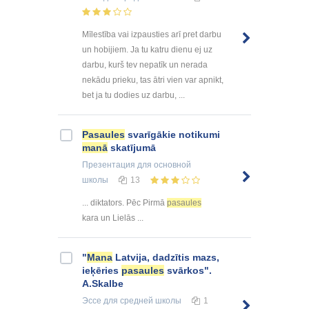
Mīlestība vai izpausties arī pret darbu
un hobijiem. Ja tu katru dienu ej uz
darbu, kurš tev nepatīk un nerada
nekādu prieku, tas ātri vien var apnikt,
bet ja tu dodies uz darbu, ...
Pasaules
svarīgākie notikumi
manā
skatījumā
Презентация
для основной
школы
13
... diktators. Pēc Pirmā
pasaules
kara un Lielās ...
"
Mana
Latvija, dadzītis mazs,
ieķēries
pasaules
svārkos".
A.Skalbe
Эссе
для средней школы
1