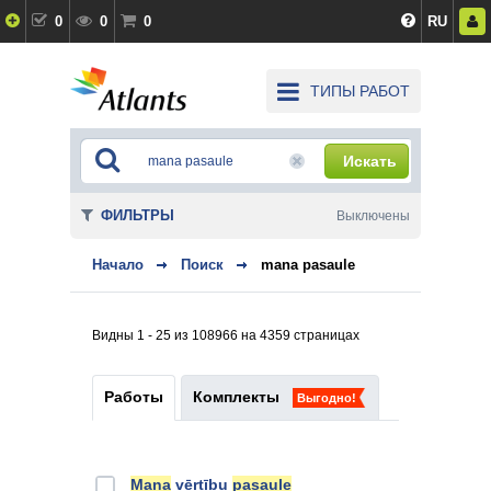
0
0
0
RU
ТИПЫ РАБОТ
Искать
ФИЛЬТРЫ
Выключены
Начало
Поиск
mana pasaule
Видны 1 - 25 из 108966 на 4359 страницах
Работы
Комплекты
Выгодно!
Mana
vērtību
pasaule