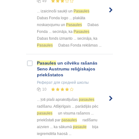
49
... izaicinoši saukļi un
Pasaules
Dabas Fonda logo ... plakāta
noskaņojumu un
Pasaules
Dabas
Fonda ... secināja, ka
Pasaules
Dabas fonds izmanto ... secināja, ka
Pasaules
Dabas Fonda reklāmas ...
Pasaules
un cilvēku rašanās
Seno Austrumu reliģiskajos
priekšstatos
Реферат
для средней школы
10
... ļoti plaši aprakstījušas
pasaules
radīšanu. Atšķirīgais ... parādījās pēc
pasaules
un visuma rašanos ...
priekšstati par
pasaules
radīšanu
aizvien ... ka sākumā
pasaule
bija
iegremdēta haosā ...