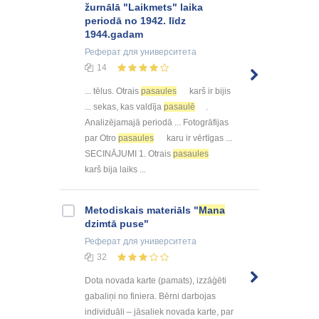
žurnālā "Laikmets" laika
periodā no 1942. līdz
1944.gadam
Реферат
для университета
14
... tēlus. Otrais
pasaules
karš ir bijis
... sekas, kas valdīja
pasaulē
.
Analizējamajā periodā ... Fotogrāfijas
par Otro
pasaules
karu ir vērtīgas ...
SECINĀJUMI 1. Otrais
pasaules
karš bija laiks ...
Metodiskais materiāls "
Mana
dzimtā puse"
Реферат
для университета
32
Dota novada karte (pamats), izzāģēti
gabaliņi no finiera. Bērni darbojas
individuāli – jāsaliek novada karte, par