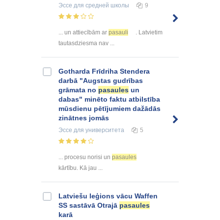
Эссе
для средней школы
9
... un attiecībām ar
pasauli
. Latvietim
tautasdziesma nav ...
Gotharda Frīdriha Stendera
darbā "Augstas gudrības
grāmata no
pasaules
un
dabas" minēto faktu atbilstība
mūsdienu pētījumiem dažādās
zinātnes jomās
Эссе
для университета
5
... procesu norisi un
pasaules
kārtību. Kā jau ...
Latviešu leģions vācu Waffen
SS sastāvā Otrajā
pasaules
karā