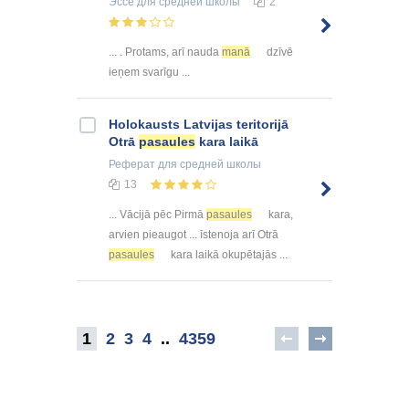
Эссе
для средней школы
2
... . Protams, arī nauda
manā
dzīvē
ieņem svarīgu ...
Holokausts Latvijas teritorijā
Otrā
pasaules
kara laikā
Реферат
для средней школы
13
... Vācijā pēc Pirmā
pasaules
kara,
arvien pieaugot ... īstenoja arī Otrā
pasaules
kara laikā okupētajās ...
1
2
3
4
..
4359