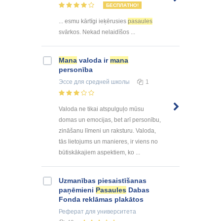
БЕСПЛАТНО!
... esmu kārtīgi ieķērusies
pasaules
svārkos. Nekad nelaidīšos ...
Mana
valoda ir
mana
personība
Эссе
для средней школы
1
Valoda ne tikai atspulguļo mūsu
domas un emocijas, bet arī personību,
zināšanu līmeni un raksturu. Valoda,
tās lietojums un manieres, ir viens no
būtiskākajiem aspektiem, ko ...
Uzmanības piesaistīšanas
paņēmieni
Pasaules
Dabas
Fonda reklāmas plakātos
Реферат
для университета