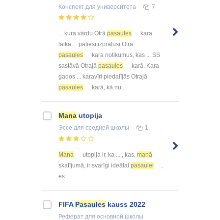
Конспект
для университета
7
... kura vārdu Otrā
pasaules
kara
laikā ... patiesi izpratusi Otrā
pasaules
kara notikumus, kas ... SS
sastāvā Otrajā
pasaules
karā. Kara
gados ... karavīri piedalījās Otrajā
pasaules
karā, kā nu ...
Mana
utopija
Эссе
для средней школы
1
Mana
utopija ir, ka ... , kas,
manā
skatījumā, ir svarīgi ideālai
pasaulei
,
es ...
FIFA
Pasaules
kauss 2022
Реферат
для основной школы