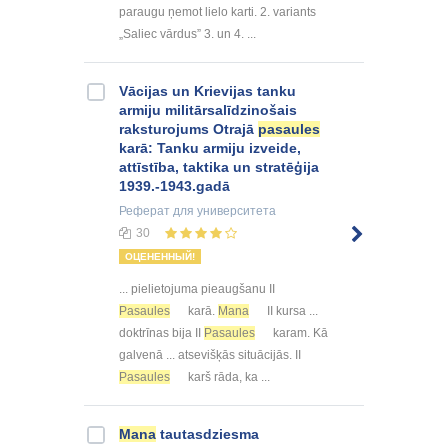
paraugu ņemot lielo karti. 2. variants
„Saliec vārdus” 3. un 4. ...
Vācijas un Krievijas tanku
armiju militārsalīdzinošais
raksturojums Otrajā
pasaules
karā: Tanku armiju izveide,
attīstība, taktika un stratēģija
1939.-1943.gadā
Реферат
для университета
30
ОЦЕНЕННЫЙ!
... pielietojuma pieaugšanu II
Pasaules
karā.
Mana
II kursa ...
doktrīnas bija II
Pasaules
karam. Kā
galvenā ... atsevišķās situācijās. II
Pasaules
karš rāda, ka ...
Mana
tautasdziesma