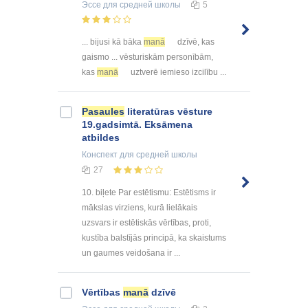
Эссе
для средней школы
5
... bijusi kā bāka
manā
dzīvē, kas
gaismo ... vēsturiskām personībām,
kas
manā
uztverē iemieso izcilību ...
Pasaules
literatūras vēsture
19.gadsimtā. Eksāmena
atbildes
Конспект
для средней школы
27
10. biļete Par estētismu: Estētisms ir
mākslas virziens, kurā lielākais
uzsvars ir estētiskās vērtības, proti,
kustība balstījās principā, ka skaistums
un gaumes veidošana ir ...
Vērtības
manā
dzīvē