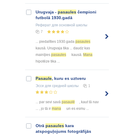
Urugvaja -
pasaules
čempioni
futbolā 1930.gadā
Реферат
для основной школы
7
... piedalīties 1930.gada
pasaules
kausā. Urugvaja tika ... daudz kas
mainījies
pasaules
kausā.
Mana
hipotēze tika ...
Pasaule
, kuru es uztveru
Эссе
для средней школы
1
... par sevi savā
pasaulē
, kaut tā nav
... , jo tā ir
mana
un es esmu ...
Otrā
pasaules
kara
atspoguļojums fotogrāfijās