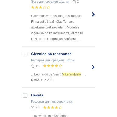
Эссе
для средней школы
2
Galvenais varonis fotogrāfs Tomass
Filma spilgti iezīmējas Tomasa
attieksme pret sievietēm. Modeles
viņam kalpo kā instrumenti, lai radītu
ilūzijas jeb fotogrāfijas. Viņš pats ...
Glezniecība renesansē
Реферат
для средней школы
19
... Leonardo da Vinči,
Mikelandželo
,
Rafaēls un citi ...
Dāvids
Реферат
для университета
21
... uzsvērts, ka mūsdienās