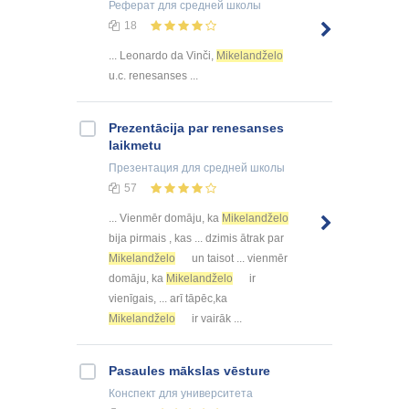
Реферат
для средней школы
18
... Leonardo da Vinči,
Mikelandželo
u.c. renesanses ...
Prezentācija par renesanses
laikmetu
Презентация
для средней школы
57
... Vienmēr domāju, ka
Mikelandželo
bija pirmais , kas ... dzimis ātrak par
Mikelandželo
un taisot ... vienmēr
domāju, ka
Mikelandželo
ir
vienīgais, ... arī tāpēc,ka
Mikelandželo
ir vairāk ...
Pasaules mākslas vēsture
Конспект
для университета