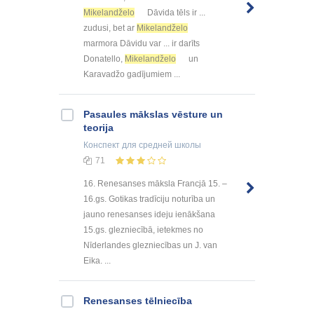
Mikelandželo
Dāvida tēls ir ...
zudusi, bet ar
Mikelandželo
marmora Dāvidu var ... ir darīts
Donatello,
Mikelandželo
un
Karavadžo gadījumiem ...
Pasaules mākslas vēsture un
teorija
Конспект
для средней школы
71
16. Renesanses māksla Francjā 15. –
16.gs. Gotikas tradīciju noturība un
jauno renesanses ideju ienākšana
15.gs. glezniecībā, ietekmes no
Nīderlandes glezniecības un J. van
Eika. ...
Renesanses tēlniecība