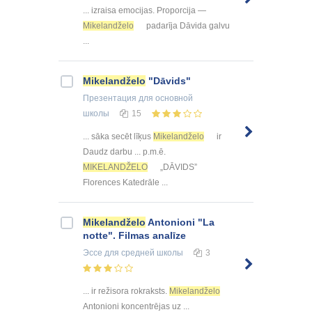
... izraisa emocijas. Proporcija —
Mikelandželo
padarīja Dāvida galvu
...
Mikelandželo
"Dāvids"
Презентация
для основной
школы
15
... sāka secēt līķus
Mikelandželo
ir
Daudz darbu ... p.m.ē.
MIKELANDŽELO
„DĀVIDS”
Florences Katedrāle ...
Mikelandželo
Antonioni "La
notte". Filmas analīze
Эссе
для средней школы
3
... ir režisora rokraksts.
Mikelandželo
Antonioni koncentrējas uz ...