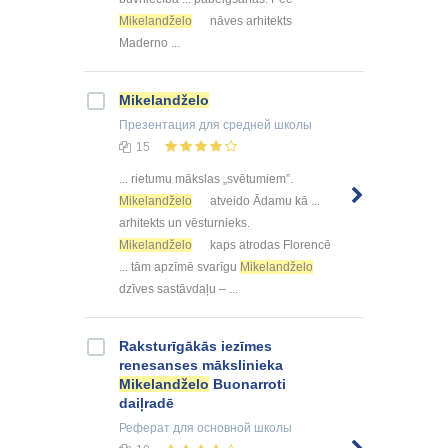
Mikelandželo
nāves arhitekts
Maderno ...
Mikelandželo
Презентация
для средней школы
15
... rietumu mākslas „svētumiem”.
Mikelandželo
atveido Ādamu kā ...
arhitekts un vēsturnieks.
Mikelandželo
kaps atrodas Florencē
... tām apzīmē svarīgu
Mikelandželo
dzīves sastāvdaļu – ...
Raksturīgākās iezīmes
renesanses mākslinieka
Mikelandželo
Buonarroti
daiļradē
Реферат
для основной школы