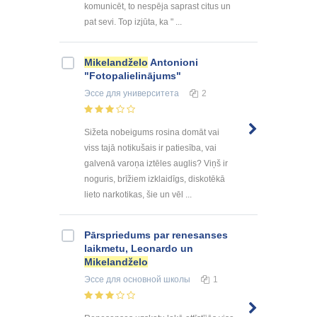
komunicēt, to nespēja saprast citus un
pat sevi. Top izjūta, ka " ...
Mikelandželo
Antonioni
"Fotopalielinājums"
Эссе
для университета
2
Sižeta nobeigums rosina domāt vai
viss tajā notikušais ir patiesība, vai
galvenā varoņa iztēles auglis? Viņš ir
noguris, brīžiem izklaidīgs, diskotēkā
lieto narkotikas, šie un vēl ...
Pārspriedums par renesanses
laikmetu, Leonardo un
Mikelandželo
Эссе
для основной школы
1