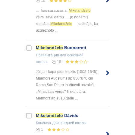
10
... , kas sasaucas ar
Mikelandželo
vēlmi savu darbu ... , jo noņēmis
stalažas
Mikelandželo
secinājis, ka
uzgleznoto ...
Mikelandželo
Buonarroti
Презентация
для основной
школы
18
Jūlija II kapa piemineklis (1505-1545)
Marmors Augstums ap 850*670 cm
Roma,San Pietro in Vincoli baznīcā.
,,Mirstošais vergs’’ Ir skulptūra.
Marmors ap 1513.gadu ...
Mikelandželo
Dāvids
Конспект
для средней школы
1