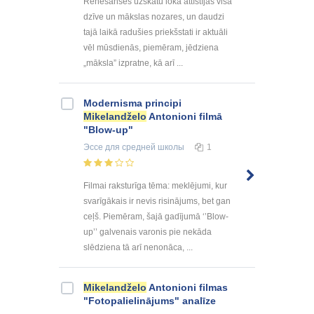
Renesanses uzskatu lokā attīstījās visa
dzīve un mākslas nozares, un daudzi
tajā laikā radušies priekšstati ir aktuāli
vēl mūsdienās, piemēram, jēdziena
„māksla” izpratne, kā arī ...
Modernisma principi
Mikelandželo
Antonioni filmā
"Blow-up"
Эссе
для средней школы
1
Filmai raksturīga tēma: meklējumi, kur
svarīgākais ir nevis risinājums, bet gan
ceļš. Piemēram, šajā gadījumā ‘’Blow-
up’’ galvenais varonis pie nekāda
slēdziena tā arī nenonāca, ...
Mikelandželo
Antonioni filmas
"Fotopalielinājums" analīze