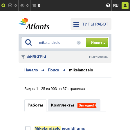
0
0
0
RU
ТИПЫ РАБОТ
Искать
ФИЛЬТРЫ
Выключены
Начало
Поиск
mikelandzelo
Видны 1 - 25 из 903 на 37 страницах
Работы
Комплекты
Выгодно!
Mikelandželo
ieguldījums