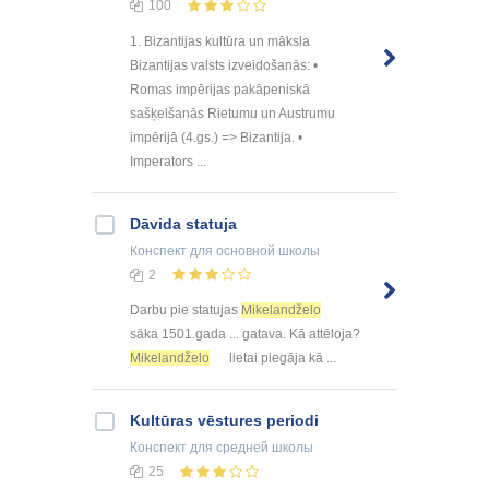
100
1. Bizantijas kultūra un māksla
Bizantijas valsts izveidošanās: •
Romas impērijas pakāpeniskā
sašķelšanās Rietumu un Austrumu
impērijā (4.gs.) => Bizantija. •
Imperators ...
Dāvida statuja
Конспект
для основной школы
2
Darbu pie statujas
Mikelandželo
sāka 1501.gada ... gatava. Kā attēloja?
Mikelandželo
lietai piegāja kā ...
Kultūras vēstures periodi
Конспект
для средней школы
25