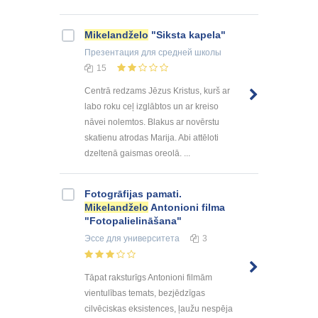
Mikelandželo
"Siksta kapela"
Презентация
для средней школы
15
Centrā redzams Jēzus Kristus, kurš ar
labo roku ceļ izglābtos un ar kreiso
nāvei nolemtos. Blakus ar novērstu
skatienu atrodas Marija. Abi attēloti
dzeltenā gaismas oreolā. ...
Fotogrāfijas pamati.
Mikelandželo
Antonioni filma
"Fotopalielināšana"
Эссе
для университета
3
Tāpat raksturīgs Antonioni filmām
vientulības temats, bezjēdzīgas
cilvēciskas eksistences, ļaužu nespēja