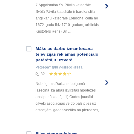
7.Apgaismība Sv. Pāvila katedrāle
Svētā Pāvila katedrāle ir baroka stila
anglikāņu katedrāle Londonā, celta no
1672. gada līdz 1710. gadam, arhitekts
Kristofers Rens (Sir ...
Mākslas darbu izmantošana
televīzijas reklāmās potenciālo
patērētāju uztverē
Реферат
для университета
32
Nobeigums Darba nobeigumā
jāsecina, ka abas izvirzītās hipotēzes
apstiprinās daļēji: 1) Gados jaunāki
cilvēki asociācijas veido balstoties uz
emocijām, gados vecāka no pieredzes,
...
Elles atspoguļojums