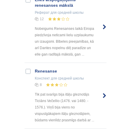
renesanses mākslā
Реферат
для средней школы
12
Nobeigums Renesanses laikā Eiropa
piedzīvoja neticami lielu uzplaukumu
un izaugsmi. Bībeles pieejamības, kā
arī Dantes nopelnu dēļ paradīze un
elle gan radītajā mākslā, gan ...
Renesanse
Конспект
для средней школы
8
Tik pat svarīgs bija itāļu gleznotājs
Ticiāns Večellio (1476. vai 1480. -
1576.). Viņš bija viens no
vispusīgākajiem itāļu gleznotājiem,
būdams vienlīdz prasmīgs darbā ar ...