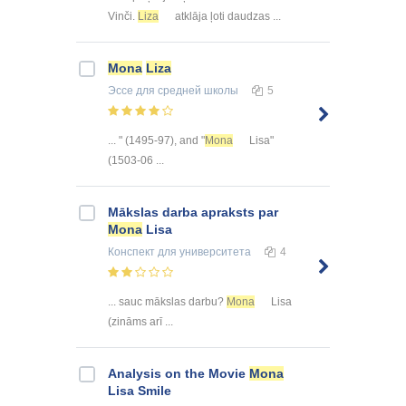
Vinči.
Liza
atklāja ļoti daudzas ...
Mona
Liza
Эссе
для средней школы
5
... " (1495-97), and "
Mona
Lisa"
(1503-06 ...
Mākslas darba apraksts par
Mona
Lisa
Конспект
для университета
4
... sauc mākslas darbu?
Mona
Lisa
(zināms arī ...
Analysis on the Movie
Mona
Lisa Smile