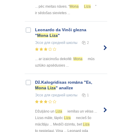
... pēc meitas nāves. “
Mona
Liza
”
ir sēdošas sievietes ...
Leonardo da Vinči glezna
"
Mona
Liza
"
Эссе
для средней школы
2
... ar izaicinošu dekoltē.
Mona
mūs
uzlūko apsēdusies ...
Dž.Kalogridisas romāna "Es,
Mona
Liza
" analīze
Эссе
для средней школы
1
Džuljāno un
Liza
iemīlas un vēlas ...
Lizas māte, tāpēc
Liza
necieš šo
mācītāju ... Mediči dzimtu, bet
Liza
to nepieļauj. Viņa ... Leonard oda