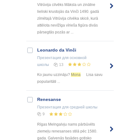
Vitrūvija cilvēks Māksla un zinātne
lieliski krustojās da Vinči 1490. gadā
zīmētajā Vitrūvija cilvēka skicē, kurā
attēlota nevīžīga vīrieša figūra divās
pārsegtās pozās ar ...
Leonardo da Vinči
Презентация
для основной
школы
13
Ko jaunu uzzināju?
Mona
Lisa savu
popularitāti ...
Renesanse
Презентация
для средней школы
9
Rīgas Melngalvju nams pārbūvēts
ziemeļu renesanses stilā pēc 1580.
gada. Galvenās fasādes gotisko