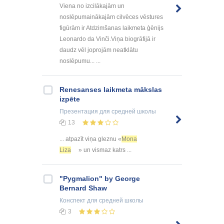
Viena no izcilākajām un
noslēpumainākajām cilvēces vēstures
figūrām ir Atdzimšanas laikmeta ģēnijs
Leonardo da Vinči.Viņa biogrāfijā ir
daudz vēl joprojām neatklātu
noslēpumu... ...
Renesanses laikmeta mākslas
izpēte
Презентация
для средней школы
13
... atpazīt viņa gleznu «
Mona
Liza
» un vismaz katrs ...
"Pygmalion" by George
Bernard Shaw
Конспект
для средней школы
3