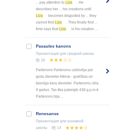
... pay attention to
Liza
. He
describes her ... his creations until
Liza
becomes disgusted by ... they
cannot find
Liza
. They finally find ...
time says that
Liza
is his creation ...
Pasaules kanons
Презентация
для средней школы
26
Partenons Partenonu uzbūvēja par
godu dievietei Atēnai - gudrības un
taisnīga kara dievietei. Partenonu cēla
9 gadus. Tas tika pabeigts 438.g.p.m.ē.
Partenons bija ...
Renesanse
Презентация
для основной
школы
14