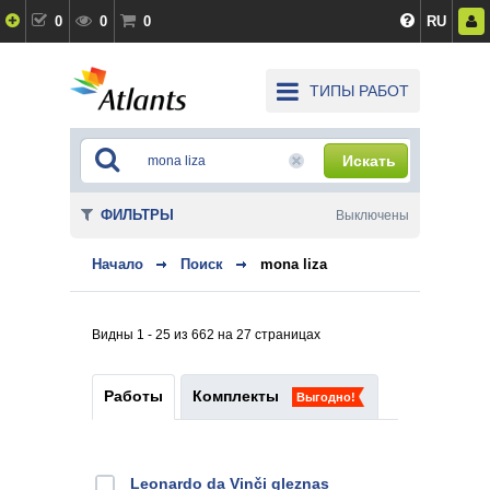
0
0
0
RU
ТИПЫ РАБОТ
Искать
ФИЛЬТРЫ
Выключены
Начало
Поиск
mona liza
Видны 1 - 25 из 662 на 27 страницах
Работы
Комплекты
Выгодно!
Leonardo da Vinči gleznas