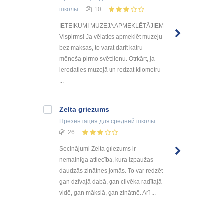
школы
10
IETEIKUMI MUZEJA APMEKLĒTĀJIEM
Vispirms! Ja vēlaties apmeklēt muzeju
bez maksas, to varat darīt katru
mēneša pirmo svētdienu. Otrkārt, ja
ierodaties muzejā un redzat kilometru
...
Zelta griezums
Презентация
для средней школы
26
Secinājumi Zelta griezums ir
nemainīga attiecība, kura izpaužas
daudzās zinātnes jomās. To var redzēt
gan dzīvajā dabā, gan cilvēka radītajā
vidē, gan mākslā, gan zinātnē. Arī ...