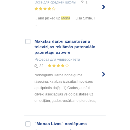
Эссе
для средней школы
1
... and picked up
Mona
Lisa Smile. I
...
Mākslas darbu izmantošana
televīzijas reklāmās potenciālo
patērētāju uztverē
Реферат
для университета
32
Nobeigums Darba nobeigumā
jāsecina, ka abas izvirzītās hipotēzes
apstiprinās daļēji: 1) Gados jaunāki
cilvēki asociācijas veido balstoties uz
emocijām, gados vecāka no pieredzes,
...
"Monas Lizas" noslēpums