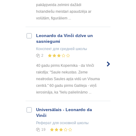
pakāpjveida zelmini dažādi
holandiešu meistari apaudzēja ar
volūtām, figurāliem ...
Leonardo da Vinči dzīve un
sasniegumi
Конспект
для средней школы
2
40 gadu pirms Kopernika - da Vinči
rakstīja: "Saule nekustas. Zeme
neatrodas Saules apļa vidū un Visuma
centrā." 60 gadu pirms Galileja - viņš
ierosināja, ka "lielu palielināmo ...
Universālais - Leonardo da
Vinči
Реферат
для основной школы
19