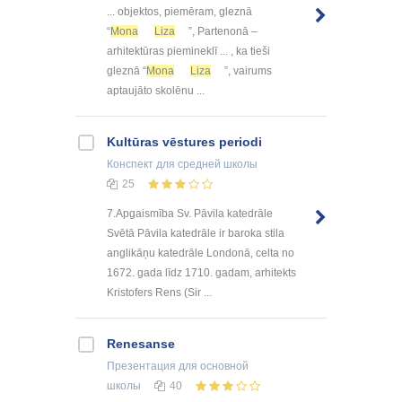
... objektos, piemēram, gleznā
“
Mona
Liza
”, Partenonā –
arhitektūras piemineklī ... , ka tieši
gleznā “
Mona
Liza
”, vairums
aptaujāto skolēnu ...
Kultūras vēstures periodi
Конспект
для средней школы
25
7.Apgaismība Sv. Pāvila katedrāle
Svētā Pāvila katedrāle ir baroka stila
anglikāņu katedrāle Londonā, celta no
1672. gada līdz 1710. gadam, arhitekts
Kristofers Rens (Sir ...
Renesanse
Презентация
для основной
школы
40