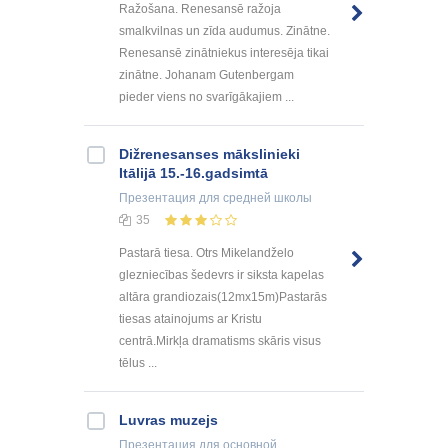
Ražošana. Renesansē ražoja
smalkvilnas un zīda audumus. Zinātne.
Renesansē zinātniekus interesēja tikai
zinātne. Johanam Gutenbergam
pieder viens no svarīgākajiem ...
Dižrenesanses mākslinieki
Itālijā 15.-16.gadsimtā
Презентация
для средней школы
35
Pastarā tiesa. Otrs Mikelandželo
glezniecības šedevrs ir siksta kapelas
altāra grandiozais(12mx15m)Pastarās
tiesas atainojums ar Kristu
centrā.Mirkļa dramatisms skāris visus
tēlus ...
Luvras muzejs
Презентация
для основной