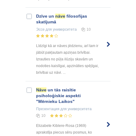
Dzīve un
nāve
filosofijas
skatījumā
Эссе
для университета
10
Līdzīgi kā ar nāves jēdzienu, arī tam ir
jābūt pakļautam apziņas brīvībai.
Izrauties no pūļa ilūziju skavām un
nodoties kaislīgai, apzināties spējīgai,
brīvībai uz nāvi. ...
Nāve
un tās raisītie
psiholoģiskie aspekti
"Mērnieku Laikos"
Презентация
для университета
10
Elizabete Kiblere-Rosa (1969)
aprakstīja piecus sēru posmus, ko