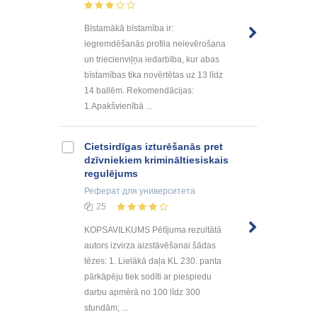
Bīstamākā bīstamība ir:
iegremdēšanās profila neievērošana
un triecienviļņa iedarbība, kur abas
bīstamības tika novērtētas uz 13 līdz
14 ballēm. Rekomendācijas:
1.Apakšvienībā ...
Cietsirdīgas izturēšanās pret
dzīvniekiem krimināltiesiskais
regulējums
Реферат
для университета
25
KOPSAVILKUMS Pētījuma rezultātā
autors izvirza aizstāvēšanai šādas
tēzes: 1. Lielākā daļa KL 230. panta
pārkāpēju tiek sodīti ar piespiedu
darbu apmērā no 100 līdz 300
stundām; ...