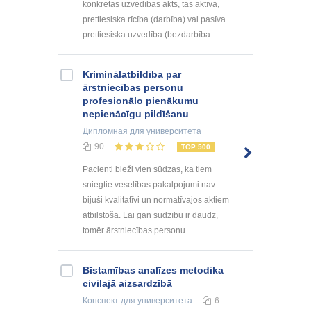
konkrētas uzvedības akts, tās aktīva,
prettiesiska rīcība (darbība) vai pasīva
prettiesiska uzvedība (bezdarbība ...
Kriminālatbildība par
ārstniecības personu
profesionālo pienākumu
nepienācīgu pildīšanu
Дипломная
для университета
90
TOP 500
Pacienti bieži vien sūdzas, ka tiem
sniegtie veselības pakalpojumi nav
bijuši kvalitatīvi un normatīvajos aktiem
atbilstoša. Lai gan sūdzību ir daudz,
tomēr ārstniecības personu ...
Bīstamības analīzes metodika
civilajā aizsardzībā
Конспект
для университета
6