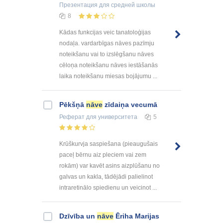
Презентация
для средней школы
8
Kādas funkcijas veic tanatoloģijas
nodaļa. vardarbīgas nāves pazīmju
noteikšanu vai to izslēgšanu nāves
cēloņa noteikšanu nāves iestāšanās
laika noteikšanu miesas bojājumu ...
Pēkšņā
nāve
zīdaiņa vecumā
Реферат
для университета
5
Krūškurvja saspiešana (pieaugušais
paceļ bērnu aiz pleciem vai zem
rokām) var kavēt asins aizplūšanu no
galvas un kakla, tādējādi palielinot
intraretinālo spiedienu un veicinot ...
Dzīvība un
nāve
Ēriha Marijas