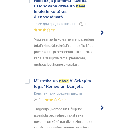
Recenzija par filmu "Džona
F.Donovana dzīve un
nāve
".
Ieraksts kultūras
dienasgrāmatā
Эссе
для средней школы
1
Visu seansa laiku es nemierīga sēdēju
ērtajā kinozāles krēslā un gaidīju kādu
pavērsienu, jo nepārtraukti tika aiztikta
kāda aizraujoša tēma, piemēram,
grūtības būt homoseksuālai ...
Mīlestība un
nāve
V. Šekspīra
lugā “Romeo un Džuljeta”
Конспект
для средней школы
1
Traģēdija „Romeo un Džuljeta”
izveidota pēc itāliešu rakstnieka
noveles un vēstī par divu dzimtu naidu,