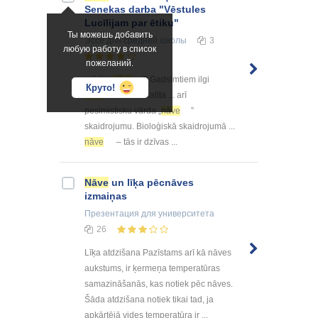
Senekas darba "Vēstules
Lucīlijam par ētiku"
Ты можешь добавить
Эссе
для средней школы
3
любую работу в список
пожеланий.
... īsti ir
nāve
? Gadsimtiem ilgi
Круто!
nāve
tiek uzskatīta ... arī
pesimistisku vārda „
nāve
”
skaidrojumu. Bioloģiskā skaidrojumā ...
nāve
– tās ir dzīvas ...
Nāve
un līķa pēcnāves
izmaiņas
Презентация
для университета
26
Līķa atdzišana Pazīstams arī kā nāves
aukstums, ir ķermeņa temperatūras
samazināšanās, kas notiek pēc nāves.
Šāda atdzišana notiek tikai tad, ja
apkārtējā vides temperatūra ir ...