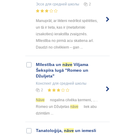
Эссе
для средней школы
2
Manuprāt, ar likteni nedrīkst spēlēties,
un tā ir lieta, kas ir (metaforiski
izsakoties) ierakstīta zvaigznēs.
Mīlestība no pirmā acu skatiena arī.
Daudzi no cilvēkiem – gan ...
Mīlestība un
nāve
Viljama
Šekspīra lugā "Romeo un
Džuljeta"
Конспект
для средней школы
2
Nāve
nogalina cilvēka ķermeni, ... .
Romeo un Džuljetas
nāve
liek abu
dzimtām ...
Tanatoloģija,
nāve
un iemesli