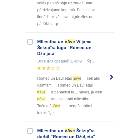
vēlāk paplašināja uz zaudējuma
pārdzīvojumu kopumā. Posmi nav
lineāri – cilvēks var atgriezties un
pārlēkt starp ...
Mīlestība un
nāve
Viljama
Šekspīra luga "Romeo un
Džuljeta"
Эссе
для средней школы
3
Romeo un Džuljetas
nāve
liek abu
dzimtām ... . Romeo un Džuljetas
nāve
ir panākusi to ... nāves, ja vien
nāve
ļauj saglabāt mīlestību ... .
Taču arī
nāve
ir neapšaubāmi
ietekmīga ...
Mīlestība un
nāve
Šekspīra
darbā "Romeo un Džuljeta"