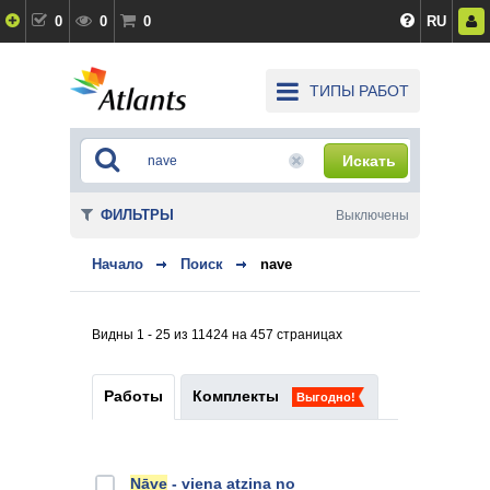
0
0
0
RU
ТИПЫ РАБОТ
Искать
ФИЛЬТРЫ
Выключены
Начало
Поиск
nave
Видны 1 - 25 из 11424 на 457 страницах
Работы
Комплекты
Выгодно!
Nāve
- viena atziņa no