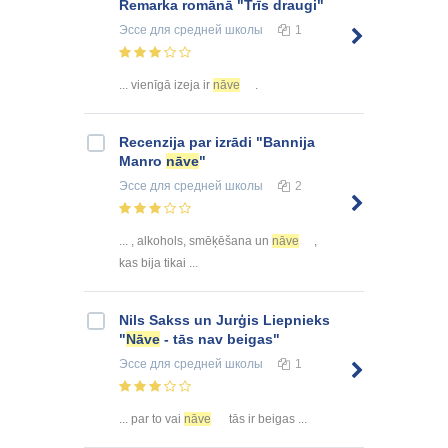
Remarka romānā "Trīs draugi"
Эссе
для средней школы
1
... vienīgā izeja ir
nāve
.
Recenzija par izrādi "Bannija
Manro
nāve
"
Эссе
для средней школы
2
... , alkohols, smēķēšana un
nāve
,
kas bija tikai ...
Nils Sakss un Jurģis Liepnieks
"
Nāve
- tās nav beigas"
Эссе
для средней школы
1
... par to vai
nāve
tās ir beigas ...