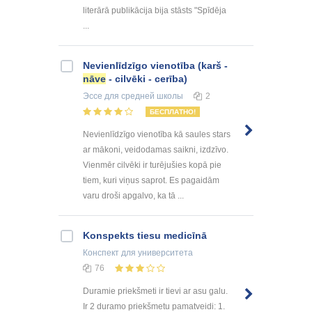
literārā publikācija bija stāsts "Spīdēja
...
Nevienlīdzīgo vienotība (karš -
nāve
- cilvēki - cerība)
Эссе
для средней школы
2
БЕСПЛАТНО!
Nevienlīdzīgo vienotība kā saules stars
ar mākoni, veidodamas saikni, izdzīvo.
Vienmēr cilvēki ir turējušies kopā pie
tiem, kuri viņus saprot. Es pagaidām
varu droši apgalvo, ka tā ...
Konspekts tiesu medicīnā
Конспект
для университета
76
Duramie priekšmeti ir tievi ar asu galu.
Ir 2 duramo priekšmetu pamatveidi: 1.