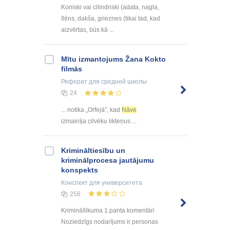
Koniski vai cilindriski (adata, nagla,
īlēns, dakša, grieznes (tikai tad, kad
aizvērtas, būs kā ...
Mītu izmantojums Žana Kokto
filmās
Реферат
для средней школы
24
... notika „Orfejā”, kad
Nāve
izmainīja cilvēku likteņus ...
Krimināltiesību un
kriminālprocesa jautājumu
konspekts
Конспект
для университета
256
Krimināllikuma 1.panta komentāri
Noziedzīgs nodarījums ir personas