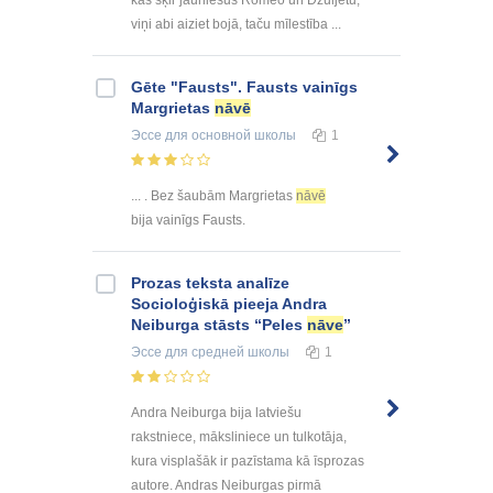
kas šķir jauniešus Romeo un Džuljetu;
viņi abi aiziet bojā, taču mīlestība ...
Gēte "Fausts". Fausts vainīgs
Margrietas
nāvē
Эссе
для основной школы
1
... . Bez šaubām Margrietas
nāvē
bija vainīgs Fausts.
Prozas teksta analīze
Socioloģiskā pieeja Andra
Neiburga stāsts “Peles
nāve
”
Эссе
для средней школы
1
Andra Neiburga bija latviešu
rakstniece, māksliniece un tulkotāja,
kura visplašāk ir pazīstama kā īsprozas
autore. Andras Neiburgas pirmā