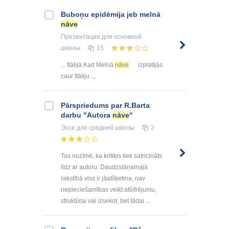
Buboņu epidēmija jeb melnā
nāve
Презентация
для основной
школы
15
... Itālijā Kad Melnā
nāve
izplatījās
caur Itāliju ...
Pārspriedums par R.Barta
darbu "Autora
nāve
"
Эссе
для средней школы
2
Tas nozīmē, ka kritiķis tiek satricināts
līdz ar autoru. Daudzslāņainajā
rakstībā viss ir jāatšķetina, nav
nepieciešamības veikt atšifrējumu,
struktūrai vai izsekot, bet tādai ...