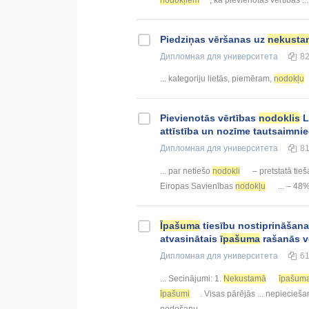
Piedziņas vēršanas uz
nekusta
Дипломная
для университета
8
... kategoriju lietās, piemēram,
nodokļu
Pievienotās vērtības
nodoklis
L
attīstība un nozīme tautsaimni
Дипломная
для университета
8
... par netiešo
nodokli
– pretstatā tie
Eiropas Savienības
nodokļu
... – 48
Īpašuma
tiesību nostiprināšana
atvasinātais
īpašuma
rašanās v
Дипломная
для университета
6
... Secinājumi: 1.
Nekustamā
īpašum
īpašumi
. Visas pārējās ... nepiecie