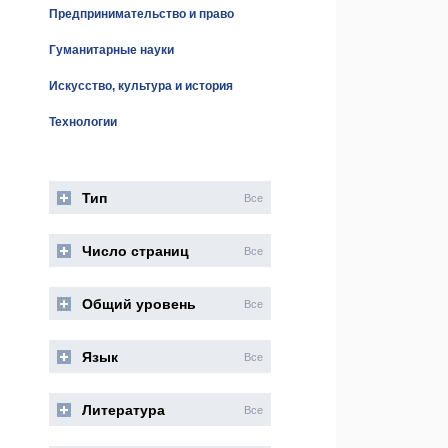
Предпринимательство и право
Гуманитарные науки
Искусство, культура и история
Технологии
Тип
Все
Число страниц
Все
Общий уровень
Все
Язык
Все
Литература
Все