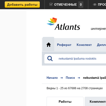
Добавить работы
ОТМЕЧЕННЫЕ
0
ПРО
интерне
Реферат
Конспект
Дипл
Начало
Поиск
nekustamā īpa
Видны 1 - 25 из 67686 на 2708 страницах
Работы
Комплек