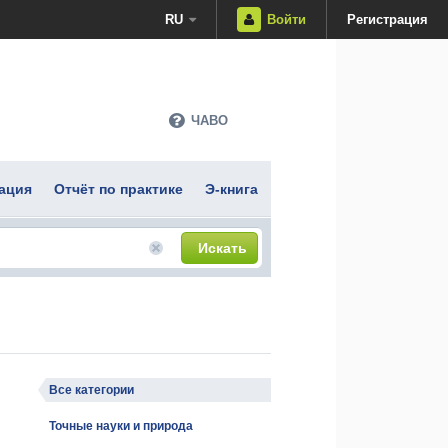
RU
Войти
Регистрация
ЧАВО
ация
Отчёт по практике
Э-книга
Искать
Все категории
Точные науки и природа