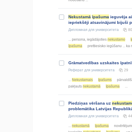
nodošanu ...
Nekustamā
īpašuma
ieguvēja a
iepriekšēji atsavinājumi bijuši p
Дипломная
для университета
8
... persona, iegādājoties
nekustamo
īpašuma
prettiesisko iegūšanu ... ka
Grāmatvedības uzskaites īpatnī
Реферат
для университета
29
...
Nekustamais
īpašums
pārvaldī
pakļauts
nekustamā
īpašuma
...
Piedziņas vēršana uz
nekustam
problemātika Latvijas Republik
Дипломная
для университета
4
...
nekustamā
īpašuma
novērtējumu