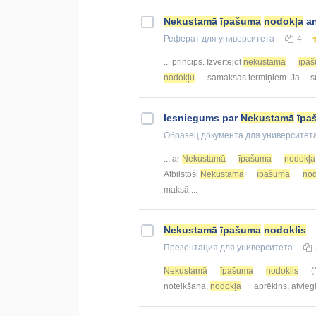
Nekustamā
īpašuma
nodokļa
an
Реферат
для университета
4
... princips. Izvērtējot
nekustamā
īpa
nodokļu
samaksas termiņiem. Ja ...
Iesniegums par
Nekustamā
īpa
Образец документа
для университет
... ar
Nekustamā
īpašuma
nodokļa
Atbilstoši
Nekustamā
īpašuma
nod
maksā ...
Nekustamā
īpašuma
nodoklis
Презентация
для университета
Nekustamā
īpašuma
nodoklis
(
noteikšana,
nodokļa
aprēķins, atvieg