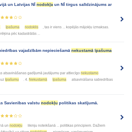
ijā un Latvijas NĪ
nodokļa
un NĪ tirgus salīdzinājums ar
ā
īpašuma
nodoklis
, tas ir viens ... kopējās mājokļu izmaksas.
rēķina pēc kadastrālās ...
biedrības vajadzībām nepieciešamā
nekustamā
īpašuma
as atsavināšanas gadījumā jautājumu par attiecīgo
nekustamo
s uz
īpašumu
. 4.
Nekustamā
īpašuma
atsavināšana sabiedrības
as Savienības valstu
nodokļu
politikas skatījumā.
nā un
nodokļu
likmju noteikšanā ... politikas principiem. Dažiem
. Attiecībā uz citiem
nodokļiem
, piemēram, uzņēmumiem ...