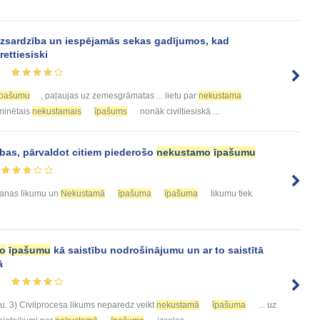
izsardzība un iespējamās sekas gadījumos, kad
rettiesiski
0
īpašumu
, paļaujas uz zemesgrāmatas ... lietu par
nekustama
 minētais
nekustamais
īpašums
nonāk civiltiesiskā ...
bas, pārvaldot citiem piederošo
nekustamo
īpašumu
šanas likumu un
Nekustamā
īpašuma
īpašuma
likumu tiek
o
īpašumu
kā saistību nodrošinājumu un ar to saistītā
ā
4
. 3) Civilprocesa likums neparedz veikt
nekustamā
īpašuma
... uz