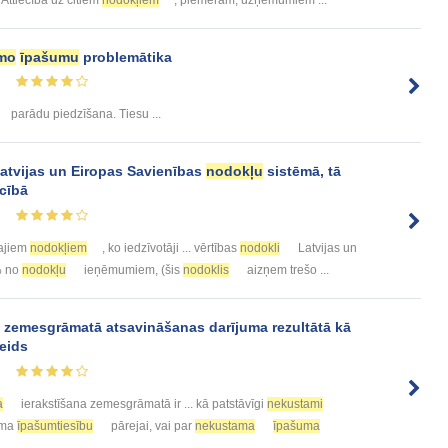
mo
īpašumu
problemātika
2
parādu piedzīšana. Tiesu ...
atvijas un Eiropas Savienības
nodokļu
sistēmā, tā
ecībā
1
šajiem
nodokļiem
, ko iedzīvotāji ... vērtības
nodokli
Latvijas un
% no
nodokļu
ieņēmumiem, (šis
nodoklis
aizņem trešo ...
 zemesgrāmatā atsavināšanas darījuma rezultātā kā
eids
1
a
ierakstīšana zemesgrāmatā ir ... kā patstāvīgi
nekustami
šama
īpašumtiesību
pārejai, vai par
nekustama
īpašuma