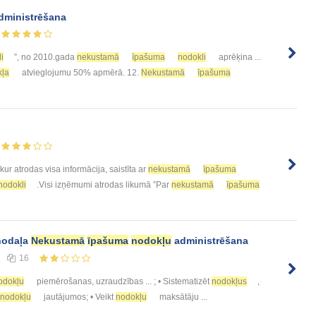
dministrēšana
i
”, no 2010.gada
nekustamā
īpašuma
nodokli
aprēķina ...
kļa
atvieglojumu 50% apmērā. 12.
Nekustamā
īpašuma
 kur atrodas visa informācija, saistīta ar
nekustamā
īpašuma
nodokli
.Visi izņēmumi atrodas likumā ”Par
nekustamā
īpašuma
nodaļa
Nekustamā
īpašuma
nodokļu
administrēšana
16
odokļu
piemērošanas, uzraudzības ... ; • Sistematizēt
nodokļus
,
nodokļu
jautājumos; • Veikt
nodokļu
maksātāju ...