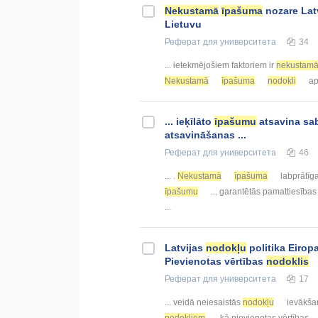
Nekustamā
īpašuma
nozare Latv
Lietuvu
Реферат
для университета
34
... ietekmējošiem faktoriem ir
nekustam
Nekustamā
īpašuma
nodokli
ap
... ieķīlāto
īpašumu
atsavina sa
atsavināšanas ...
Реферат
для университета
46
... .
Nekustamā
īpašuma
labprātīg
īpašumu
... garantētās pamattiesība
...
Latvijas
nodokļu
politika Eirop
Pievienotas vērtības
nodoklis
Реферат
для университета
17
... veidā neiesaistās
nodokļu
ievākša
nodokļiem
, kā pievienotas vērtības ..