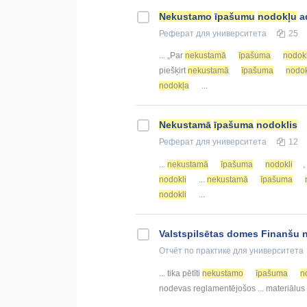
Nekustamo
īpašumu
nodokļu
a
Реферат
для университета
25
... „Par
nekustamā
īpašuma
nodokl
piešķirt
nekustamā
īpašuma
nodo
nodokļa
...
Nekustamā
īpašuma
nodoklis
Реферат
для университета
12
...
nekustamā
īpašuma
nodokli
,
nodokli
...
nekustamā
īpašuma
nodokli
...
Valstspilsētas domes Finanšu 
Отчёт по практике
для университета
... tika pētīti
nekustamo
īpašuma
n
nodevas reglamentējošos ... materiālus