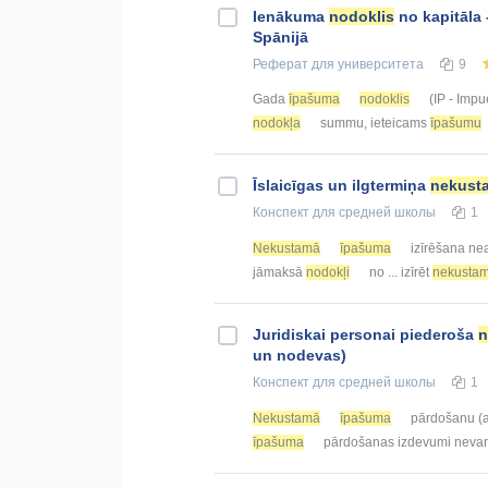
Ienākuma
nodoklis
no kapitāla
Spānijā
Реферат
для университета
9
Gada
īpašuma
nodoklis
(IP - Impu
nodokļa
summu, ieteicams
īpašumu
Īslaicīgas un ilgtermiņa
nekust
Конспект
для средней школы
1
Nekustamā
īpašuma
izīrēšana nea
jāmaksā
nodokļi
no ... izīrēt
nekusta
Juridiskai personai piederoša
n
un nodevas)
Конспект
для средней школы
1
Nekustamā
īpašuma
pārdošanu (a
īpašuma
pārdošanas izdevumi nevar ..