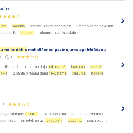
alīze
šuma
nodokļa
atbilstību šiem principiem ... Grāmatvedība seko līdzi
 summas. Kad
nodokļu
administrācija konstatē ka ...
šuma
nodokļa
maksāšanas paziņojuma apstrīdēšanu
а
1
likuma 7.panta pirmo daļu
nekustamā
īpašuma
nodokli
... .
okļa
2.panta pirmajai daļai
nekustamā
īpašuma
nodokli
30
NĪN) ir vietējais
nodoklis
, ko maksā par ... kadastrālās vērtības
lojumi (par ... un ietekme uz
nekustamā
īpašuma
īpašniekiem.