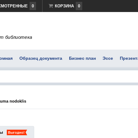
СМОТРЕННЫЕ
0
КОРЗИНА
0
т библиотека
омная
Образец документа
Бизнес план
Эссе
Презент
šuma nodoklis
ты
Выгодно!