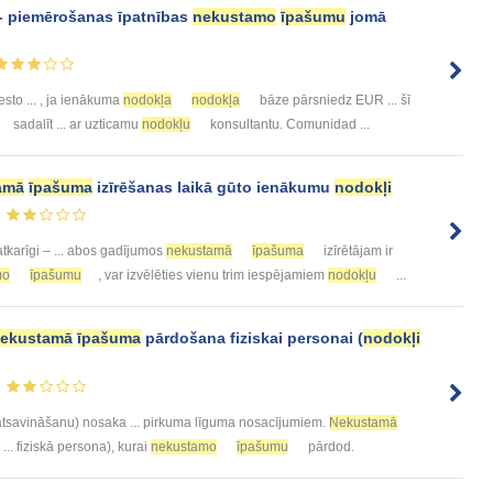
 - piemērošanas īpatnības
nekustamo
īpašumu
jomā
esto ... , ja ienākuma
nodokļa
nodokļa
bāze pārsniedz EUR ... šī
sadalīt ... ar uzticamu
nodokļu
konsultantu. Comunidad ...
amā
īpašuma
izīrēšanas laikā gūto ienākumu
nodokļi
tkarīgi – ... abos gadījumos
nekustamā
īpašuma
izīrētājam ir
mo
īpašumu
, var izvēlēties vienu trim iespējamiem
nodokļu
...
ekustamā
īpašuma
pārdošana fiziskai personai (
nodokļi
tsavināšanu) nosaka ... pirkuma līguma nosacījumiem.
Nekustamā
. fiziskā persona), kurai
nekustamo
īpašumu
pārdod.