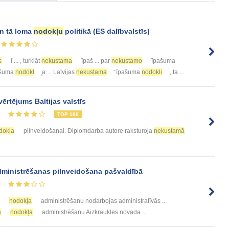
n tā loma
nodokļu
politikā (ES dalībvalstīs)
s
ī ... , turklāt
nekustama
̄ īpaš ... par
nekustamo
īpašuma
pašuma
nodokl
̧a ... Latvijas
nekustama
̄ īpašuma
nodokli
, ta ...
vērtējums Baltijas valstīs
2
TOP 100
dokļa
pilnveidošanai. Diplomdarba autore raksturoja
nekustamā
ministrēšanas pilnveidošana pašvaldībā
4
nodokļa
administrēšanu nodarbojas administratīvās ...
a
nodokļa
administrēšanu Aizkraukles novada ...