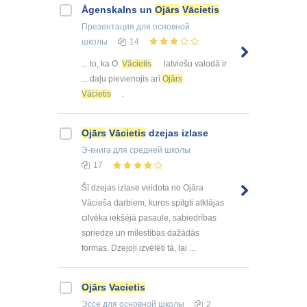
Āgenskalns un
Ojārs
Vācietis
Презентация
для основной
школы
14
... to, ka O.
Vācietis
latviešu valodā ir
... daļu pievienojis arī
Ojārs
Vācietis
.
Ojārs
Vācietis
dzejas izlase
Э-книга
для средней школы
17
Šī dzejas izlase veidota no Ojāra
Vācieša darbiem, kuros spilgti atklājas
cilvēka iekšējā pasaule, sabiedrības
spriedze un mīlestības dažādās
formas. Dzejoļi izvēlēti tā, lai ...
Ojārs
Vacietis
Эссе
для основной школы
2