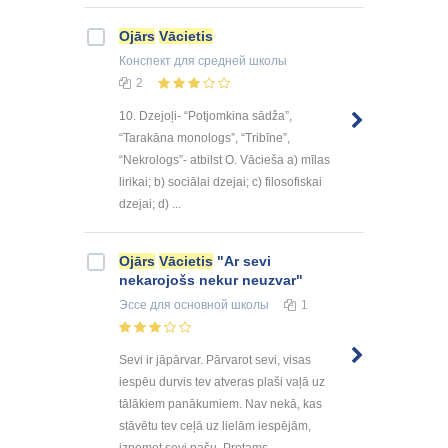
Ojārs
Vācietis
Конспект
для средней школы
2
10. Dzejoļi- “Potjomkina sādža”,
“Tarakāna monologs”, “Tribīne”,
“Nekrologs”- atbilst O. Vācieša a) mīlas
lirikai; b) sociālai dzejai; c) filosofiskai
dzejai; d) ...
Ojārs
Vācietis
"Ar sevi
nekarojošs nekur neuzvar"
Эссе
для основной школы
1
Sevi ir jāpārvar. Pārvarot sevi, visas
iespēu durvis tev atveras plaši vaļā uz
tālākiem panākumiem. Nav nekā, kas
stāvētu tev ceļā uz lielām iespējām,