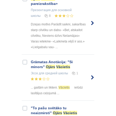
pareizrakstība»
Презентация
для основной
школы
8
Dzejas motīvs Parādīt saikni, sakarības
starp cilvēku un dabu- «Bet, atskaitot
cilvēku, Neviens dzīvs Nelamājas»
Varas ietekme- «Laikmeta vējš ir ass.»
«Lielgabalu vau- ...
Grāmatas Anotācija: "Si
minors"
Ojārs
Vācietis
Эссе
для средней школы
1
... gaitām un likteni.
Vācietis
ielūdz
lasītājus ceļojumā ...
"To pašu svētāko tu
neaizmirsti"
Ojārs
Vācietis