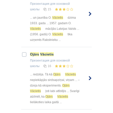
Презентация
для основной
школы
15
... un jaunība O.
Vācietis
dzima
1933. gada ... 1957. gadam O.
Vācietis
mācījās Latvijas Valsts ...
(1956. gadā) O.
Vācietis
tika
uzņemts Rakstnieku ...
Ojārs
Vācietis
Презентация
для основной
школы
16
... redzēja. Tā kā
Ojārs
Vācietis
nepiekāpjās sirdsapziņai, viņam ... –
dzeja kā eksperiments.
Ojārs
Vācietis
ļoti labi attīstījis ... Svarīgi
atzīmēt, ka
Ojārs
Vācietis
lielākoties laika gaitā ...