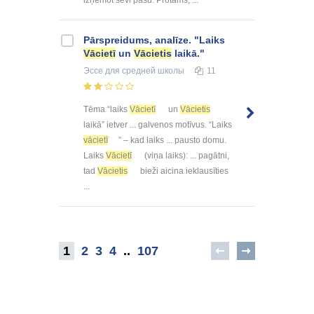
izņemot sevi pašu. Protams, ...
Pārspreidums, analīze. "Laiks
Vācietī
un
Vācietis
laikā."
Эссе
для средней школы
11
Tēma “laiks
Vācietī
un
Vācietis
laikā” ietver ... galvenos motīvus. “Laiks
vācietī
” – kad laiks ... pausto domu.
Laiks
Vācietī
(viņa laiks): ... pagātni,
tad
Vācietis
bieži aicina ieklausīties
...
1
2
3
4
..
107