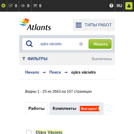
0
0
0
RU
ТИПЫ РАБОТ
Искать
ФИЛЬТРЫ
Выключены
Начало
Поиск
ojārs vācietis
Видны 1 - 25 из 2663 на 107 страницах
Работы
Комплекты
Выгодно!
Ojārs
Vāciets