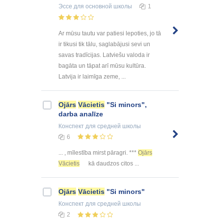
Эссе
для основной школы
1
Ar mūsu tautu var patiesi lepoties, jo tā
ir tikusi tik tālu, saglabājusi sevi un
savas tradīcijas. Latviešu valoda ir
bagāta un tāpat arī mūsu kultūra.
Latvija ir laimīga zeme, ...
Ojārs
Vācietis
"Si minors",
darba analīze
Конспект
для средней школы
6
... , mīlestība mirst pāragri. ***
Ojārs
Vācietis
kā daudzos citos ...
Ojārs
Vācietis
"Si minors"
Конспект
для средней школы
2