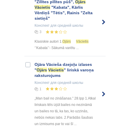
"Zīlītes pīlītes pūš",
Ojārs
Vācietis
"Kabata", Kārlis
Vērdiņš "Tētis", Rainis "Zelta
sietiņš"
Конспект
для средней школы
3
Klasiskie autori 1.
Ojārs
Vācietis
‘’Kabata’’- Sākumā varētu ...
Ojāra Vācieša dzejoļu izlases
"
Ojārs
Vācietis
" liriskā varoņa
raksturojums
Конспект
для средней школы
1
„Man bail no zināšanas.” 28.lpp 1.Atkal
liriskais tēls izjūt bailes no nezināmā
un bailes no tā, ka tas, ko uzzinās,
nebūs nekas labs. 2.Parādās šaubas
un izmisums par to vai šī ...