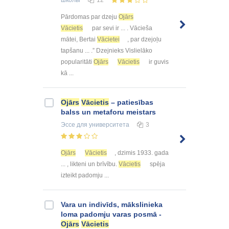
школы
12
Pārdomas par dzeju
Ojārs
Vācietis
par sevi ir ... . Vācieša
mātei, Bertai
Vācietei
, par dzejoļu
tapšanu ... .” Dzejnieks Vislielāko
popularitāti
Ojārs
Vācietis
ir guvis
kā ...
Ojārs
Vācietis
– patiesības
balss un metaforu meistars
Эссе
для университета
3
Ojārs
Vācietis
, dzimis 1933. gada
... , likteni un brīvību.
Vācietis
spēja
izteikt padomju ...
Vara un indivīds, mākslinieka
loma padomju varas posmā -
Ojārs
Vācietis