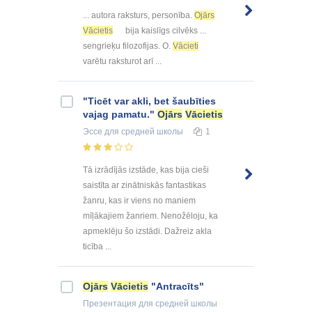
... autora raksturs, personība.
Ojārs
Vācietis
bija kaislīgs cilvēks ...
sengrieķu filozofijas. O.
Vācieti
varētu raksturot arī ...
"Ticēt var akli, bet šaubīties
vajag pamatu."
Ojārs
Vācietis
Эссе
для средней школы
1
Tā izrādījās izstāde, kas bija cieši
saistīta ar zinātniskās fantastikas
žanru, kas ir viens no maniem
mīļākajiem žanriem. Nenožēloju, ka
apmeklēju šo izstādi. Dažreiz akla
ticība ...
Ojārs
Vācietis
"Antracīts"
Презентация
для средней школы