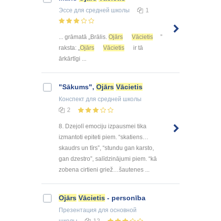
Эссе
для средней школы
1
... grāmatā „Brālis.
Ojārs
Vācietis
”
raksta: „
Ojārs
Vācietis
ir tā
ārkārtīgi ...
"Sākums",
Ojārs
Vācietis
Конспект
для средней школы
2
8. Dzejolī emociju izpausmei tika
izmantoti epiteti piem. “skatiens…
skaudrs un tīrs”, “stundu gan karsto,
gan dzestro”, salīdzinājumi piem. “kā
zobena cirtieni griež…šautenes ...
Ojārs
Vācietis
- personība
Презентация
для основной