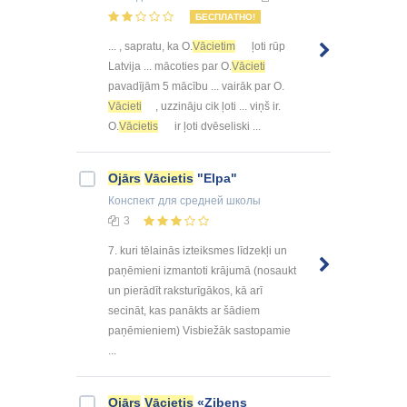
БЕСПЛАТНО!
... , sapratu, ka O.
Vācietim
ļoti rūp
Latvija ... mācoties par O.
Vācieti
pavadījām 5 mācību ... vairāk par O.
Vācieti
, uzzināju cik ļoti ... viņš ir.
O.
Vācietis
ir ļoti dvēseliski ...
Ojārs
Vācietis
"Elpa"
Конспект
для средней школы
3
7. kuri tēlainās izteiksmes līdzekļi un
paņēmieni izmantoti krājumā (nosaukt
un pierādīt raksturīgākos, kā arī
secināt, kas panākts ar šādiem
paņēmieniem) Visbiežāk sastopamie
...
Ojārs
Vācietis
«Zibens