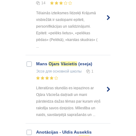
14
Tēlainās izteiksmes līdzekļi Krājumā
visbiežāk ir sastopami epiteti,
personifikācijas un salīdzinājumi.
Epiteti: «pelēks lietus», «pelēkas
pēdas» (Pelēkā), «karstas skudras» (
...
Mans
Ojars
Vācietis
(eseja)
Эссе
для основной школы
1
Literatūras stundās es iepazinos ar
Ojāra Vācieša daiļradi un mani
pārsteidza dažas tēmas par kuram viņš
rakstīja savos dzejoļos. Mīlestība un
naids, savstarpējā saprašanās un ...
Anotācijas - Uldis Auseklis