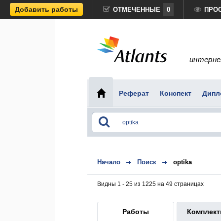
Добавить работы
ОТМЕЧЕННЫЕ
0
ПРО
интерне
Реферат
Конспект
Дипл
Начало
Поиск
optika
Видны 1 - 25 из 1225 на 49 страницах
Работы
Комплек