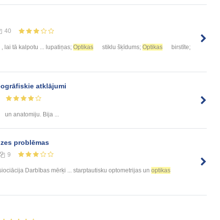
40
, lai tā kalpotu ... lupatiņas;
Optikas
stiklu šķīdums;
Optikas
birstīte;
ogrāfiskie atklājumi
un anatomiju. Bija ...
edzes problēmas
9
iociācija Darbības mērķi ... starptautisku optometrijas un
optikas