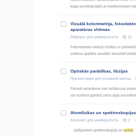
kuģa konstrukcijām ar elektroniskām iekā
Vizuālā kolorimetrija, fotoelekt
aparatūras shēmas
Реферат
для университета
11
Fotometrisko metožu būtība un pieliet
sistēmu īpašība selektīvi absorbēt elekt
Optiskās parādības, ilūzijas
Презентация
для основной школы
Parasti varavīksne nav lielāka par puslo
var novērot gandrīz pilna apļa varavīksni
Atomfizikas un spektroskopijas 
Конспект
для университета
2
... pētījumiem spektroskopijā un
optikā