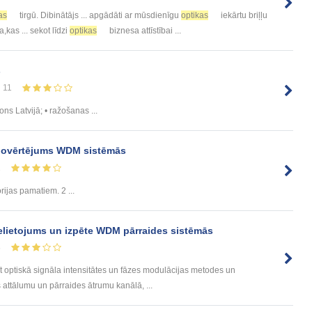
as
tirgū. Dibinātājs ... apgādāti ar mūsdienīgu
optikas
iekārtu briļļu
,kas ... sekot līdzi
optikas
biznesa attīstībai ...
s
11
ons Latvijā; • ražošanas ...
 novērtējums WDM sistēmās
2
rijas pamatiem. 2 ...
elietojums un izpēte WDM pārraides sistēmās
5
 optiskā signāla intensitātes un fāzes modulācijas metodes un
attālumu un pārraides ātrumu kanālā, ...