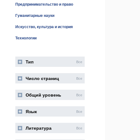
Предпринимательство и право
Гуманитарные науки
Искусство, культура и история
Технологии
Тип
Все
Число страниц
Все
Общий уровень
Все
Язык
Все
Литература
Все