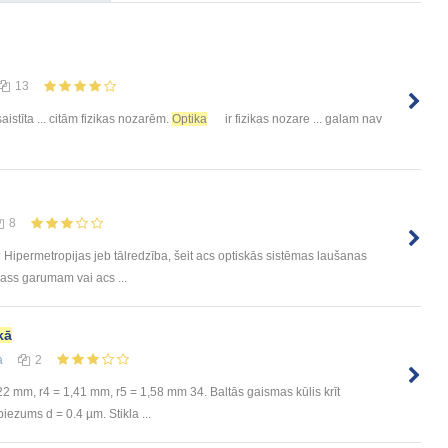
13
saistīta ... citām fizikas nozarēm.
Optika
ir fizikas nozare ... galam nav
8
 Hipermetropijas jeb tālredzība, šeit acs optiskās sistēmas laušanas
 ass garumam vai acs ...
kā
а
2
22 mm, r4 = 1,41 mm, r5 = 1,58 mm 34. Baltās gaismas kūlis krīt
biezums d = 0.4 µm. Stikla ...