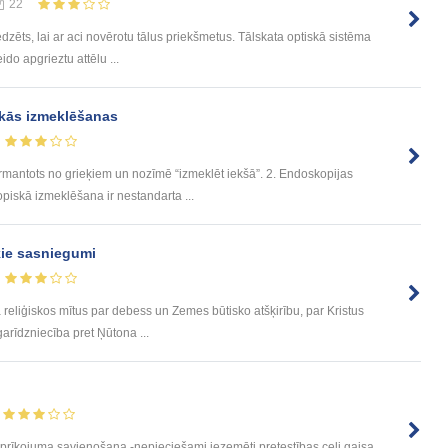
22
edzēts, lai ar aci novērotu tālus priekšmetus. Tālskata optiskā sistēma
do apgrieztu attēlu ...
kās izmeklēšanas
rmantots no grieķiem un nozīmē “izmeklēt iekšā”. 2. Endoskopijas
piskā izmeklēšana ir nestandarta ...
kie sasniegumi
 reliģiskos mītus par debess un Zemes būtisko atšķirību, par Kristus
arīdzniecība pret Ņūtona ...
Aprīkojuma savienošana -nepieciešami iezemēti pretestības ceļi gaisa