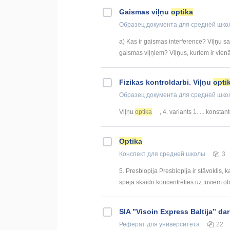
Gaismas viļņu
optika
Образец документа
для средней шко
a) Kas ir gaismas interference? Viļņu s
gaismas viļņiem? Viļņus, kuriem ir vien
Fizikas kontroldarbi. Viļņu
opti
Образец документа
для средней шко
Viļņu
optika
, 4. variants 1. ... konsta
Optika
Конспект
для средней школы
3
5. Presbiopija Presbiopija ir stāvoklis, 
spēja skaidri koncentrēties uz tuviem obj
SIA ”Visoin Express Baltija” d
Реферат
для университета
22