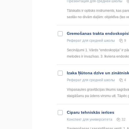
Презентация
для средней школы
Tālskatis ir optisks instruments, kas par
sastāv no divām daļām: objektīva (tas vei
Gremošanas trakta endoskopis
Реферат
для средней школы
9
Secinājumi 1. Vārds “endoskopija” ir pā
metodes ir invazīvas. 3. Ikviena endosko
Izaka Ņūtona dzīve un zinātnis
Реферат
для средней школы
4
Vispasaules gravitācijas likums sagrāva
staigāšanu pa ūdens virsmu utt. Tāpēc g
Ciparu tehniskās ierīces
Конспект
для университета
32
Savienošanas / sasaistīšanas veidi: 1. 