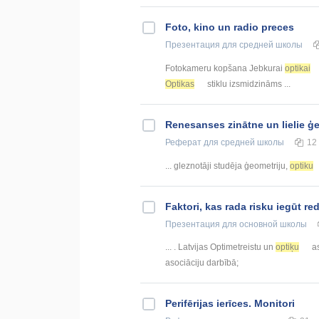
Foto, kino un radio preces
Презентация
для средней школы
Fotokameru kopšana Jebkurai
optikai
Optikas
stiklu izsmidzināms ...
Renesanses zinātne un lielie ģe
Реферат
для средней школы
12
... gleznotāji studēja ģeometriju,
optiku
Faktori, kas rada risku iegūt r
Презентация
для основной школы
... . Latvijas Optimetreistu un
optiķu
as
asociāciju darbībā;
Perifērijas ierīces. Monitori