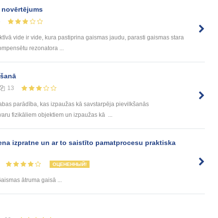
u novērtējums
5
Aktīvā vide ir vide, kura pastiprina gaismas jaudu, parasti gaismas stara
kompensētu rezonatora ...
ēšanā
13
 dabas parādība, kas izpaužas kā savstarpēja pievilkšanās
varu fizikāliem objektiem un izpaužas kā ...
ena izpratne un ar to saistīto pamatprocesu praktiska
ОЦЕНЕННЫЙ!
Gaismas ātruma gaisā ...