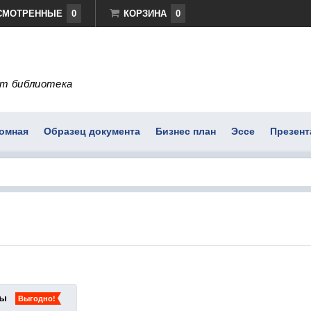
СМОТРЕННЫЕ
0
КОРЗИНА
0
т библиотека
омная
Образец документа
Бизнес план
Эссе
Презент
ты
Выгодно!