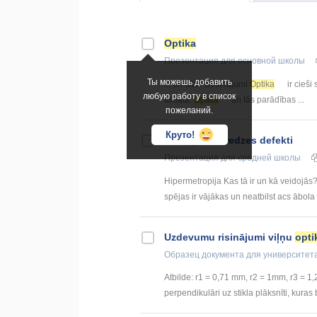
Optika
Презентация
для основной школы
Ты можешь добавить
... un citur. Secinājumi
Optika
ir cieši 
любую работу в список
atklāta.
Optika
un tās parādības ...
пожеланий.
Круто!
Acu
optikas
redzes defekti
Презентация
для средней школы
Hipermetropija Kas tā ir un kā veidojās?
spējas ir vājākas un neatbilst acs ābola
Uzdevumu risinājumi viļņu
opti
Образец документа
для университет
Atbilde: r1 = 0,71 mm, r2 = 1mm, r3 = 1,
perpendikulāri uz stikla plāksnīti, kuras 