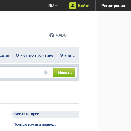
RU
Войти
Регистрация
ЧАВО
ация
Отчёт по практике
Э-книга
Искать
Все категории
Точные науки и природа