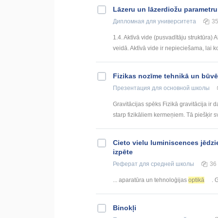
Lāzeru un lāzerdiožu parametr
Дипломная
для университета
3
1.4. Aktīvā vide (pusvadītāju struktūra) 
veidā. Aktīvā vide ir nepieciešama, lai 
Fizikas nozīme tehnikā un būv
Презентация
для основной школы
Gravitācijas spēks Fizikā gravitācija ir
starp fizikāliem kermeņiem. Tā piešķir s
Cieto vielu luminiscences jēdzi
izpēte
Реферат
для средней школы
36
... aparatūra un tehnoloģijas
optikā
. 
Binokļi