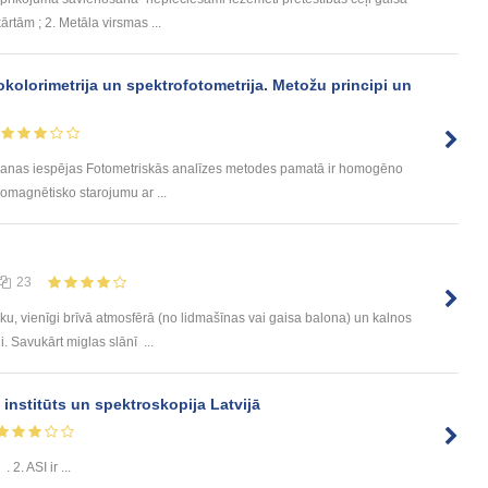
rtām ; 2. Metāla virsmas ...
rokolorimetrija un spektrofotometrija. Metožu principi un
ošanas iespējas Fotometriskās analīzes metodes pamatā ir homogēno
romagnētisko starojumu ar ...
23
ku, vienīgi brīvā atmosfērā (no lidmašīnas vai gaisa balona) un kalnos
. Savukārt miglas slānī ...
institūts un spektroskopija Latvijā
. 2. ASI ir ...