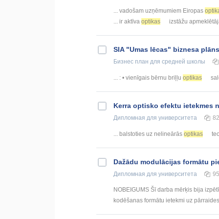
... vadošam uzņēmumiem Eiropas
optik
... ir aktīva
optikas
izstāžu apmeklētāja
SIA "Umas lēcas" biznesa plān
Бизнес план
для средней школы
... : • vienīgais bērnu briļļu
optikas
sal
Kerra optisko efektu ietekmes
Дипломная
для университета
8
... balstoties uz nelineārās
optikas
teo
Dažādu modulācijas formātu pi
Дипломная
для университета
9
NOBEIGUMS Šī darba mērķis bija izpētīt
kodēšanas formātu ietekmi uz pārraides 