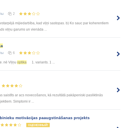
лы
2
avstarpējā mijiedarbība, kad viļņi sastopas. b) Ko sauc par koherentiem
āds viļņu garums un vienāda ...
ka
лы
6
nte. nē Viļņu
optika
1. variants. 1 ...
kas saistīts ar acs novecošanos, kā rezultātā pakāpeniski pasliktinās
ektiem. Simptomi ir ...
arbinieku motivācijas paaugstināšanas projekts
ОЦЕНЕННЫЙ!