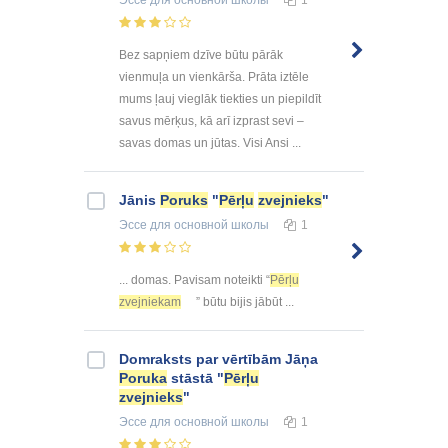
Эссе
для основной школы
1
Bez sapņiem dzīve būtu pārāk
vienmuļa un vienkārša. Prāta iztēle
mums ļauj vieglāk tiekties un piepildīt
savus mērķus, kā arī izprast sevi –
savas domas un jūtas. Visi Ansi ...
Jānis
Poruks
"
Pērļu
zvejnieks
"
Эссе
для основной школы
1
... domas. Pavisam noteikti “
Pērļu
zvejniekam
” būtu bijis jābūt ...
Domraksts par vērtībām Jāņa
Poruka
stāstā "
Pērļu
zvejnieks
"
Эссе
для основной школы
1