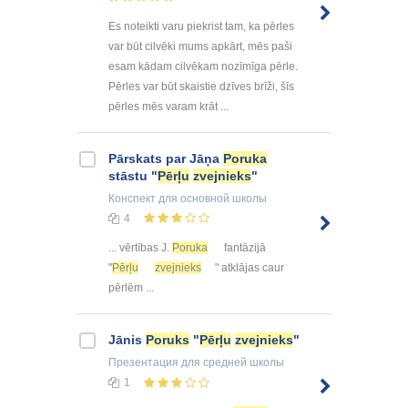
Es noteikti varu piekrist tam, ka pērles
var būt cilvēki mums apkārt, mēs paši
esam kādam cilvēkam nozīmīga pērle.
Pērles var būt skaistie dzīves brīži, šīs
pērles mēs varam krāt ...
Pārskats par Jāņa
Poruka
stāstu "
Pērļu
zvejnieks
"
Конспект
для основной школы
4
... vērtības J.
Poruka
fantāzijā
"
Pērļu
zvejnieks
" atklājas caur
pērlēm ...
Jānis
Poruks
"
Pērļu
zvejnieks
"
Презентация
для средней школы
1