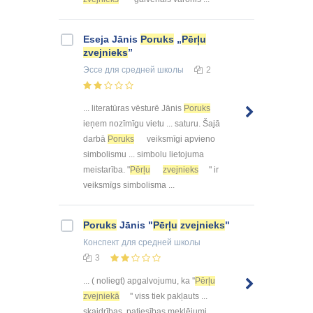
Eseja Jānis
Poruks
„
Pērļu
zvejnieks
”
Эссе
для средней школы
2
... literatūras vēsturē Jānis
Poruks
ieņem nozīmīgu vietu ... saturu. Šajā
darbā
Poruks
veiksmīgi apvieno
simbolismu ... simbolu lietojuma
meistarība. "
Pērļu
zvejnieks
" ir
veiksmīgs simbolisma ...
Poruks
Jānis "
Pērļu
zvejnieks
"
Конспект
для средней школы
3
... ( noliegt) apgalvojumu, ka ''
Pērļu
zvejniekā
'' viss tiek pakļauts ...
skaidrības, patiesības meklējumi.