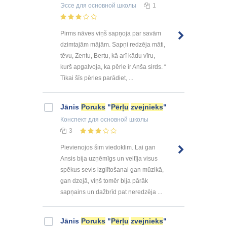
Эссе
для основной школы
1
Pirms nāves viņš sapņoja par savām
dzimtajām mājām. Sapņi redzēja māti,
tēvu, Zentu, Bertu, kā arī kādu vīru,
kurš apgalvoja, ka pērle ir Anša sirds. “
Tikai šīs pērles parādiet, ...
Jānis
Poruks
"
Pērļu
zvejnieks
"
Конспект
для основной школы
3
Pievienojos šim viedoklim. Lai gan
Ansis bija uzņēmīgs un veltīja visus
spēkus sevis izglītošanai gan mūzikā,
gan dzejā, viņš tomēr bija pārāk
sapņains un dažbrīd pat neredzēja ...
Jānis
Poruks
"
Pērļu
zvejnieks
"