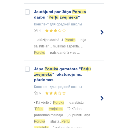
Jautājumi par Jāņa
Poruka
darbu "
Pērļu
zvejnieks
"
Конспект
для средней школы
4
... alūzijas darbā. J.
Poruks
bija
saistīts ar ... mūzikas aspekta. J.
Poruks
pats gandrīz visu ...
Jāņa
Poruka
garstāsta "
Pērļu
zvejnieks
" raksturojums,
pārdomas
Конспект
для средней школы
6
• Kā vērtē J.
Poruka
garstāstu
“
Pērļu
zvejnieks
”? Kādas
pārdomas rosināja ... ) 9 punkti Jāņa
Poruka
stāstā „
Pērļu
zvejnieks
” galvenais varonis ...