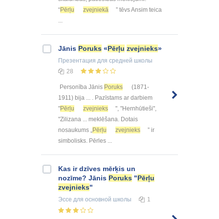
“
Pērļu
zvejniekā
” tēvs Ansim teica
...
Jānis
Poruks
«
Pērļu
zvejnieks
»
Презентация
для средней школы
28
Personība Jānis
Poruks
(1871-
1911) bija ... . Pazīstams ar darbiem
"
Pērļu
zvejnieks
", "Hernhūtieši",
"Zilizana ... meklēšana. Dotais
nosaukums „
Pērļu
zvejnieks
” ir
simbolisks. Pērles ...
Kas ir dzīves mērķis un
nozīme? Jānis
Poruks
"
Pērļu
zvejnieks
"
Эссе
для основной школы
1