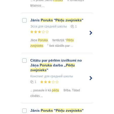
tēlainos ...
Jānis
Poruks
''
Pērļu
zvejnieks
''
Эссе
для средней школы
1
Jāņa
Poruka
fantāzijā ‘’
Pērļu
zvejnieks
’’ tiek stāstīts par ...
Citātu par pērlēm izvilkumi no
Jāņa
Poruka
darba ,,
Pērļu
zvejnieks
''
Конспект
для средней школы
1
... pasaule ir kā
pērļu
tīrība. Tātad
cilvēks ...
Jānis
Poruks
"
Pērļu
zvejnieks
"