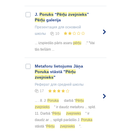
J.
Poruks
“
Pērļu
zvejnieks
”
Pērļu
galerija
Презентация
для основной
школы
10
... izspiedās pāris asaru
pērļu
.'' ''Vai
tās tiešām ...
Metaforu lietojums Jāņa
Poruka
stāstā "
Pērļu
zvejnieks
"
Реферат
для средней школы
17
... . 8. J.
Poruka
darbā “
Pērļu
zvejnieks
” ir daudz metaforu ... spīd.
11. Darbā “
Pērļu
zvejnieks
” ir
daudz ar ... spilgti parādās J.
Poruka
stāstā “
Pērļu
zvejnieks
”.