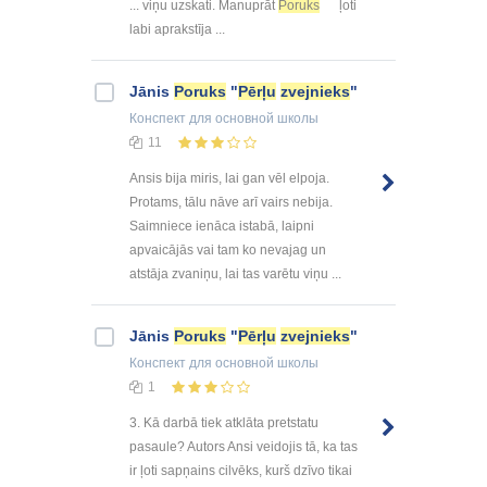
... viņu uzskati. Manuprāt
Poruks
ļoti
labi aprakstīja ...
Jānis
Poruks
"
Pērļu
zvejnieks
"
Конспект
для основной школы
11
Ansis bija miris, lai gan vēl elpoja.
Protams, tālu nāve arī vairs nebija.
Saimniece ienāca istabā, laipni
apvaicājās vai tam ko nevajag un
atstāja zvaniņu, lai tas varētu viņu ...
Jānis
Poruks
"
Pērļu
zvejnieks
"
Конспект
для основной школы
1
3. Kā darbā tiek atklāta pretstatu
pasaule? Autors Ansi veidojis tā, ka tas
ir ļoti sapņains cilvēks, kurš dzīvo tikai