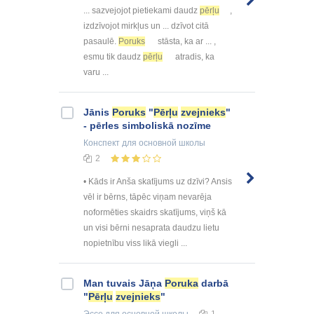
... sazvejojot pietiekami daudz
pērļu
,
izdzīvojot mirkļus un ... dzīvot citā
pasaulē.
Poruks
stāsta, ka ar ... ,
esmu tik daudz
pērļu
atradis, ka
varu ...
Jānis
Poruks
"
Pērļu
zvejnieks
"
- pērles simboliskā nozīme
Конспект
для основной школы
2
• Kāds ir Anša skatījums uz dzīvi? Ansis
vēl ir bērns, tāpēc viņam nevarēja
noformēties skaidrs skatījums, viņš kā
un visi bērni nesaprata daudzu lietu
nopietnību viss likā viegli ...
Man tuvais Jāņa
Poruka
darbā
"
Pērļu
zvejnieks
"