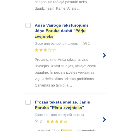
sapņos, un reālajā pasaulē neko
daudz nezin. Kamēr Ansis ...
Anša Vairoga raksturojums
Jāņa
Poruka
darbā "
Pērļu
zvejnieks
"
Эссе
для основной школы
1
Protams, zinot Anša raksturu, viņš
izvēlējās uzsākt studijas, atstājot Zentu
pagātnē. Īsi pēc šīs izvēles veikšanas
viņa dzīvēs sākas arī citas problēmas.
Galvenās no tām bija ...
Prozas teksta analīze. Jānis
Poruks
"
Pērļu
zvejnieks
"
Конспект
для средней школы
2
... ir prieki. Jānis
Poruks
ir izmantojis