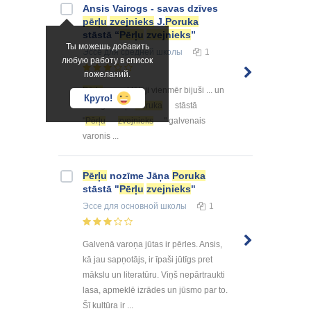
Ansis Vairogs - savas dzīves
pērļu
zvejnieks
J.
Poruka
stāstā “
Pērļu
zvejnieks
”
Ты можешь добавить
Эссе
для средней школы
1
любую работу в список
пожеланий.
Pērļu
meklētāji vienmēr bijuši ... un
Круто!
mūžīgu. Jāņa
Poruka
stāstā
"
Pērļu
zvejnieks
" galvenais
varonis ...
Pērļu
nozīme Jāņa
Poruka
stāstā "
Pērļu
zvejnieks
"
Эссе
для основной школы
1
Galvenā varoņa jūtas ir pērles. Ansis,
kā jau sapņotājs, ir īpaši jūtīgs pret
mākslu un literatūru. Viņš nepārtraukti
lasa, apmeklē izrādes un jūsmo par to.
Šī kultūra ir ...