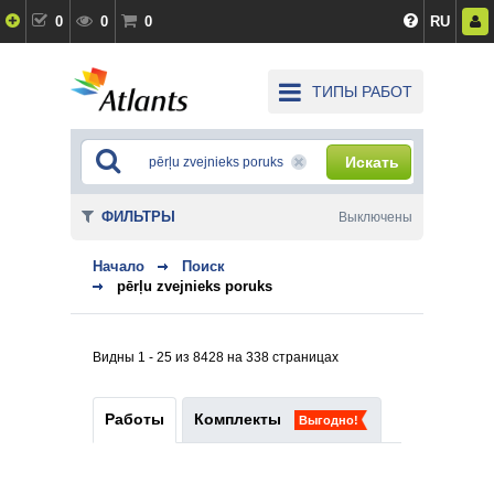
0
0
0
RU
ТИПЫ РАБОТ
Искать
ФИЛЬТРЫ
Выключены
Начало
Поиск
pērļu zvejnieks poruks
Видны 1 - 25 из 8428 на 338 страницах
Работы
Комплекты
Выгодно!