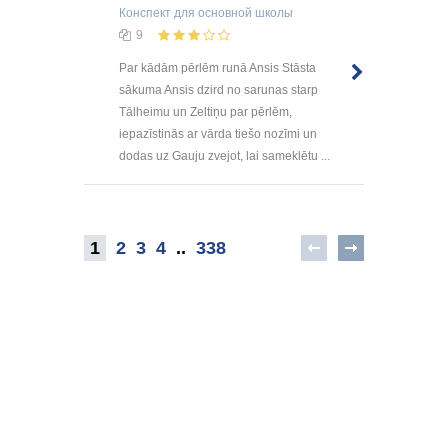
Конспект
для основной школы
9
Par kādām pērlēm runā Ansis Stāsta
sākuma Ansis dzird no sarunas starp
Tālheimu un Zeltiņu par pērlēm,
iepazīstinās ar vārda tiešo nozīmi un
dodas uz Gauju zvejot, lai sameklētu ...
1
2
3
4
..
338