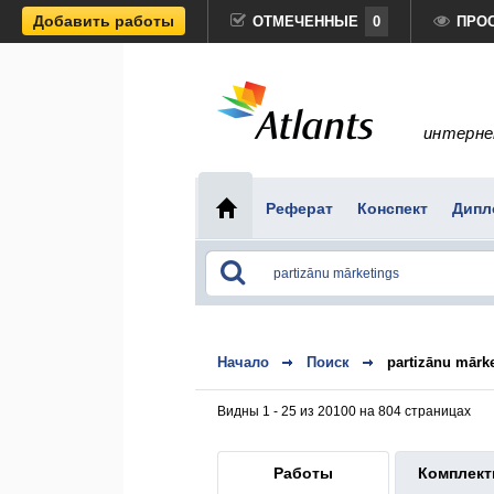
Добавить работы
ОТМЕЧЕННЫЕ
0
ПРО
интерне
Реферат
Конспект
Дипл
Начало
Поиск
partizānu mārk
Видны 1 - 25 из 20100 на 804 страницах
Работы
Комплек