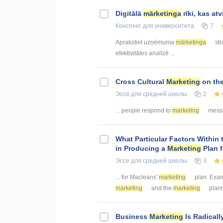
Digitālā
mārketinga
rīki, kas at
Конспект
для университета
7
Aprakstiet uzņēmuma
mārketinga
str
efektivitātes analīzē ...
Cross Cultural
Marketing
on the
Эссе
для средней школы
2
... people respond to
marketing
messag
What Particular Factors Within
in Producing a
Marketing
Plan 
Эссе
для средней школы
3
... for Macleans'
marketing
plan. Exam
marketing
and the
marketing
plann
Business
Marketing
Is Radicall