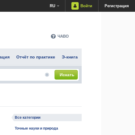
RU
Войти
Регистрация
ЧАВО
ация
Отчёт по практике
Э-книга
Искать
Все категории
Точные науки и природа