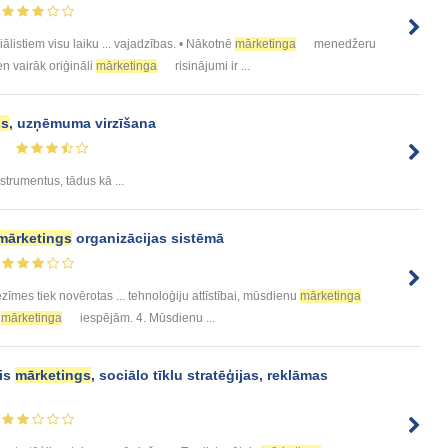
ālistiem visu laiku ... vajadzības. • Nākotnē
mārketinga
menedžeru
en vairāk oriģināli
mārketinga
risinājumi ir ...
gs
, uzņēmuma virzīšana
3
strumentus, tādus kā ...
mārketings
organizācijas sistēmā
zīmes tiek novērotas ... tehnoloģiju attīstībai, mūsdienu
mārketinga
m
mārketinga
iespējām. 4. Mūsdienu ...
ais
mārketings
, sociālo tīklu stratēģijas, reklāmas