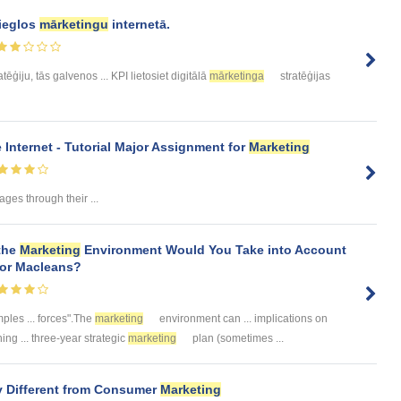
vieglos
mārketingu
internetā.
atēģiju, tās galvenos ... KPI lietosiet digitālā
mārketinga
stratēģijas
 Internet - Tutorial Major Assignment for
Marketing
es through their ...
 the
Marketing
Environment Would You Take into Account
for Macleans?
ples ... forces".The
marketing
environment can ... implications on
ing ... three-year strategic
marketing
plan (sometimes ...
y Different from Consumer
Marketing