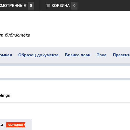
СМОТРЕННЫЕ
0
КОРЗИНА
0
т библиотека
омная
Образец документа
Бизнес план
Эссе
Презент
etings
ты
Выгодно!