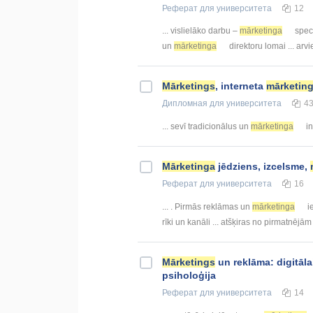
Реферат
для университета
12
... vislielāko darbu –
mārketinga
speci
un
mārketinga
direktoru lomai ... arvi
Mārketings
, interneta
mārketin
Дипломная
для университета
4
... sevī tradicionālus un
mārketinga
in
Mārketinga
jēdziens, izcelsme,
Реферат
для университета
16
... . Pirmās reklāmas un
mārketinga
ie
rīki un kanāli ... atšķiras no pirmatnējā
Mārketings
un reklāma: digitāl
psiholoģija
Реферат
для университета
14