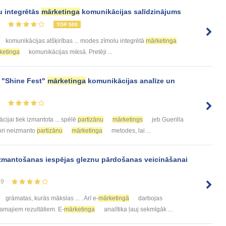
 integrētās
mārketinga
komunikācijas salīdzinājums
6
TOP 500
komunikācijas atšķirības ... modes zīmolu integrētā
mārketinga
ketinga
komunikācijas miksā. Pretēji ...
a "Shine Fest"
mārketinga
komunikācijas analīze un
1
ijai tiek izmantota ... spēlē
partizānu
mārketings
jeb Guerilla
tori neizmanto
partizānu
mārketinga
metodes, lai ...
izmantošanas iespējas gleznu pārdošanas veicināšanai
59
grāmatas, kurās mākslas ... . Arī e-
mārketingā
darbojas
lamajiem rezultātiem. E-
mārketinga
analītika ļauj sekmīgāk ...