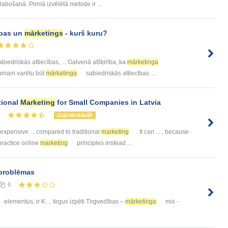
labošanā. Pirmā izvēlētā metode ir ...
ības un
mārketings
- kurš kuru?
biedriskās attiecības, ... Galvenā atšķirība, ka
mārketinga
ēmumam varētu būt
mārketinga
sabiedriskās attiecības. ...
tional
Marketing
for Small Companies in Latvia
2
ОЦЕНЕННЫЙ!
 expensive ... compared to traditional
marketing
. It can ... , because
practice online
marketing
principles instead ...
problēmas
6
elementus, ir K ... tirgus izpēti Tirgvedības –
mārketinga
mix -