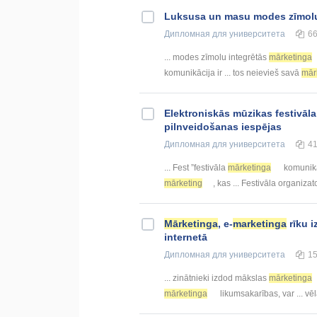
Luksusa un masu modes zīmolu
Дипломная
для университета
6
... modes zīmolu integrētās
mārketinga
komunikācija ir ... tos neievieš savā
mār
Elektroniskās mūzikas festivāl
pilnveidošanas iespējas
Дипломная
для университета
4
... Fest ”festivāla
mārketinga
komunikāc
mārketing
, kas ... Festivāla organiza
Mārketinga
, e-
marketinga
rīku 
internetā
Дипломная
для университета
1
... zinātnieki izdod mākslas
mārketinga
mārketinga
likumsakarības, var ... vē