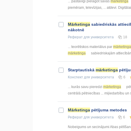
... pastāvīgi pielāgot savas
mārketinga
piemēram, televīzijas, ... atdevi. Digitāla
Mārketinga
sabiedriskās attiec
nākotnē
Реферат
для университета
18
... teorētiskos materiālus par
mārketinga
mārketinga
sabiedriskajām attiecībām 
Starptautiskā
mārketinga
pētīju
Конспект
для университета
6
... kurās savu pieredzi
mārketinga
pēt
centrālā pētniecības ... mijiedarbību un
Mārketinga
pētījuma metodes
Реферат
для университета
6
Nobeigums un secinājumi Abas pētīšana