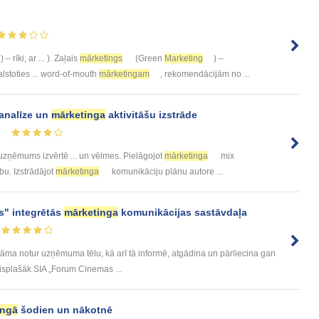
) – rīki, ar ... ). Zaļais
mārketings
(Green
Marketing
) –
alstoties ... word-of-mouth
mārketingam
, rekomendācijām no ...
analīze un
mārketinga
aktivitāšu izstrāde
5
uzņēmums izvērtē ... un vēlmes. Pielāgojot
mārketinga
mix
bu. Izstrādājot
mārketinga
komunikāciju plānu autore ...
s" integrētās
mārketinga
komunikācijas sastāvdaļa
āma notur uzņēmuma tēlu, kā arī tā informē, atgādina un pārliecina gan
Visplašāk SIA „Forum Cinemas ...
ingā
šodien un nākotnē