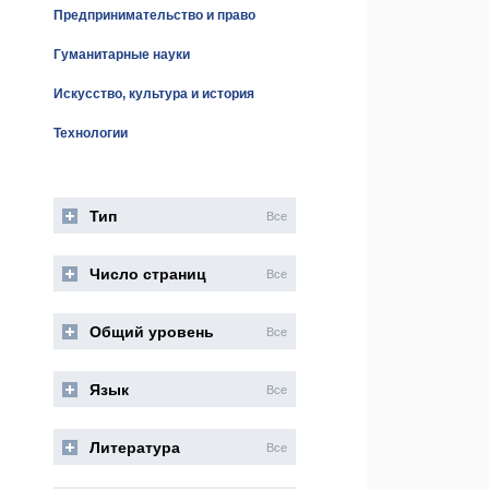
Предпринимательство и право
Гуманитарные науки
Искусство, культура и история
Технологии
Тип
Все
Число страниц
Все
Общий уровень
Все
Язык
Все
Литература
Все