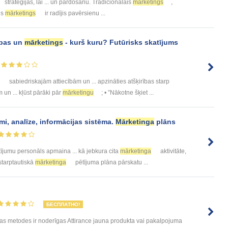
stratēģijas, lai ... un pārdošanu. Tradicionālais
mārketings
,
is
mārketings
ir radījis pavērsienu ...
ības un
mārketings
- kurš kuru? Futūrisks skatījums
sabiedriskajām attiecībām un ... apzināties atšķirības starp
un ... kļūst pārāki pār
mārketingu
; • ”Nākotne šķiet ...
mi, analīze, informācijas sistēma.
Mārketinga
plāns
ījumu personāls apmaina ... kā jebkura cita
mārketinga
aktivitāte,
 starptautiskā
mārketinga
pētījuma plāna pārskatu ...
БЕСПЛАТНО!
s metodes ir noderīgas Attirance jauna produkta vai pakalpojuma