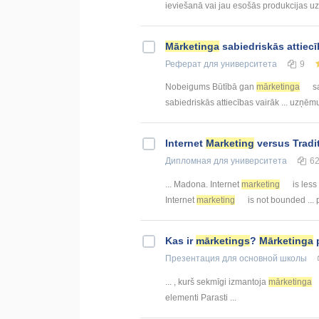
ieviešanā vai jau esošās produkcijas uz
Mārketinga
sabiedriskās attiec
Реферат
для университета
9
Nobeigums Būtībā gan
mārketinga
sa
sabiedriskās attiecības vairāk ... uzņ
Internet
Marketing
versus Tradi
Дипломная
для университета
6
... Madona. Internet
marketing
is less
Internet
marketing
is not bounded ... 
Kas ir
mārketings
?
Mārketinga
Презентация
для основной школы
... , kurš sekmīgi izmantoja
mārketinga
elementi Parasti ...