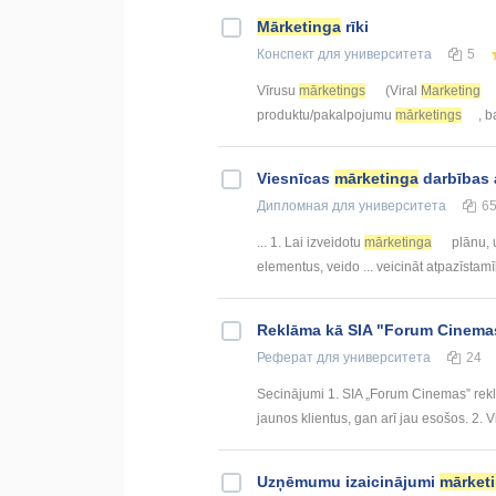
Mārketinga
rīki
Конспект
для университета
5
Vīrusu
mārketings
(Viral
Marketing
produktu/pakalpojumu
mārketings
, b
Viesnīcas
mārketinga
darbības 
Дипломная
для университета
6
... 1. Lai izveidotu
mārketinga
plānu, 
elementus, veido ... veicināt atpazīstamī
Reklāma kā SIA "Forum Cinema
Реферат
для университета
24
Secinājumi 1. SIA „Forum Cinemas” rekl
jaunos klientus, gan arī jau esošos. 2. 
Uzņēmumu izaicinājumi
mārket