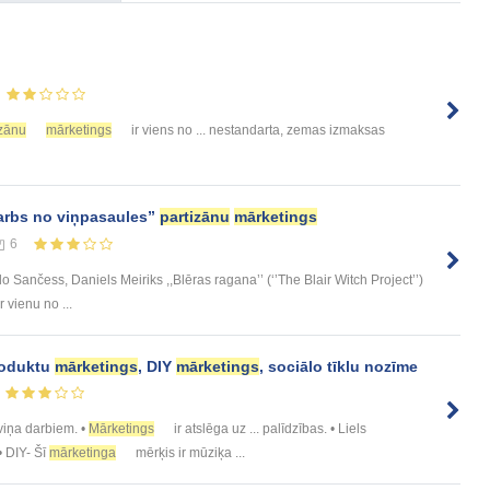
izānu
mārketings
ir viens no ... nestandarta, zemas izmaksas
darbs no viņpasaules”
partizānu
mārketings
6
 Sančess, Daniels Meiriks ,,Blēras ragana’’ (‘’The Blair Witch Project’’)
r vienu no ...
roduktu
mārketings
, DIY
mārketings
, sociālo tīklu nozīme
. viņa darbiem. •
Mārketings
ir atslēga uz ... palīdzības. • Liels
 • DIY- Šī
mārketinga
mērķis ir mūziķa ...