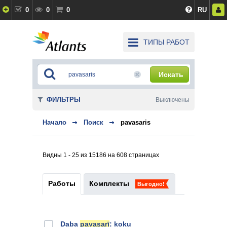
0
0
0
RU
ТИПЫ РАБОТ
Искать
ФИЛЬТРЫ
Выключены
Начало
Поиск
pavasaris
Видны 1 - 25 из 15186 на 608 страницах
Работы
Комплекты
Выгодно!
Daba
pavasarī
: koku