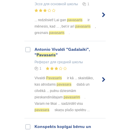
Эссе
для основной школы
1
... redzēsiet! Lai gan
pavasaris
ir
mēnesis, kad ... , bet ir arī
pavasaris
,
greznais
pavasaris
.
Antonio Vivaldi "Gadalaiki",
"
Pavasaris
"
Реферат
для средней школы
1
Vivaldi
Pavasaris
ir kā ... skaistāko,
kas atrodams
pavasara
dabā un
cilvēkā ... putnu dziesmām
pieskandinātajam
pavasarim
.
Varam ne tikai ... sadzirdēt visu
pavasara
skaņu plašo spektru ...
Konspekts kopīgai bērnu un