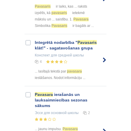
Pavasaris
ir laiks, kas ... raksts
izpētīs, kā
pavasaris
ietekmē
mākslu un ... saistību. 1.
Pavasara
Simbolika
Pavasaris
ir bagāts ar ...
Integrētā nodarbība "
Pavasaris
klāt!" - sagatavošanas grupa
Конспект
для средней школы
4
... lasītajā tekstā par
pavasara
iestāšanos. Nodot informāciju ...
Pavasara
ierašanās un
lauksaimniecības sezonas
sākums
Эссе
для основной школы
2
... jaunu impulsu.
Pavasara