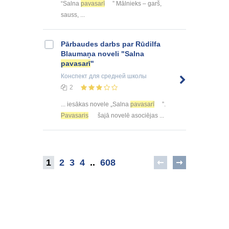
“Salna
pavasarī
” Mālnieks – garš,
sauss, ...
Pārbaudes darbs par Rūdilfa
Blaumaņa noveli "Salna
pavasarī
"
Конспект
для средней школы
2
... iesākas novele „Salna
pavasarī
”.
Pavasaris
šajā novelē asociējas ...
1
2
3
4
..
608