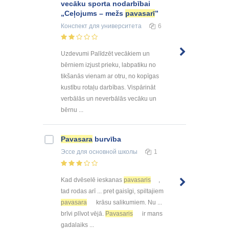
vecāku sporta nodarbībai
„Ceļojums – mežs
pavasarī
”
Конспект
для университета
6
Uzdevumi Palīdzēt vecākiem un
bērniem izjust prieku, labpatiku no
tikšanās vienam ar otru, no kopīgas
kustību rotaļu darbības. Vispārināt
verbālās un neverbālās vecāku un
bērnu ...
Pavasara
burvība
Эссе
для основной школы
1
Kad dvēselē ieskanas
pavasaris
,
tad rodas arī ... pret gaisīgi, spiltajiem
pavasara
krāsu salikumiem. Nu ...
brīvi plīvot vējā.
Pavasaris
ir mans
gadalaiks ...