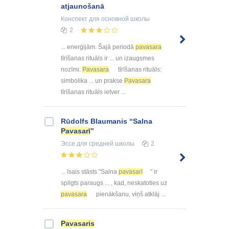
atjaunošanā
Конспект
для основной школы
2
... enerģijām. Šajā periodā
pavasara
tīrīšanas rituāls ir ... un izaugsmes
nozīmi.
Pavasara
tīrīšanas rituāls:
simbolika ... un prakse
Pavasara
tīrīšanas rituāls ietver ...
Rūdolfs Blaumanis “Salna
Pavasarī
”
Эссе
для средней школы
2
... īsais stāsts "Salna
pavasarī
" ir
spilgts paraugs ... , kad, neskatoties uz
pavasara
pienākšanu, viņš atklāj ...
Pavasaris