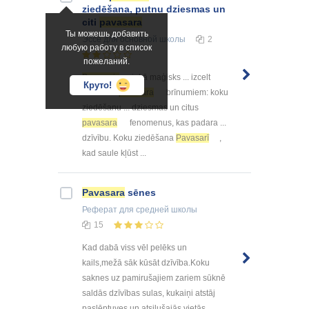
ziedēšana, putnu dziesmas un
citi
pavasara
Ты можешь добавить
Эссе
для основной школы
2
любую работу в список
пожеланий.
Pavasaris
ir kā maģisks ... izcelt
Круто!
dažus no
pavasara
brīnumiem: koku
ziedēšanu ... dziesmas un citus
pavasara
fenomenus, kas padara ...
dzīvību. Koku ziedēšana
Pavasarī
,
kad saule kļūst ...
Pavasara
sēnes
Реферат
для средней школы
15
Kad dabā viss vēl pelēks un
kails,mežā sāk kūsāt dzīvība.Koku
saknes uz pamirušajiem zariem sūknē
saldās dzīvības sulas, kukaiņi atstāj
paslēptuves un atsilušajās vietās