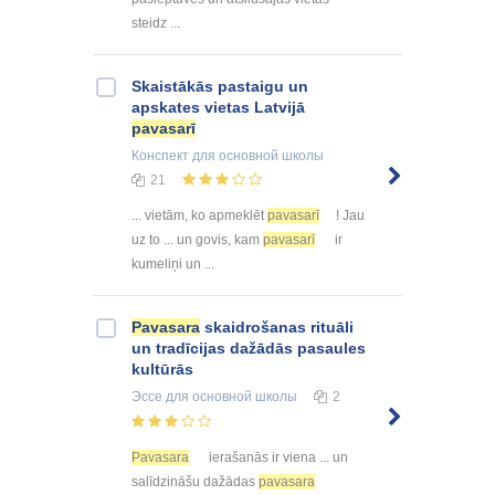
steidz ...
Skaistākās pastaigu un
apskates vietas Latvijā
pavasarī
Конспект
для основной школы
21
... vietām, ko apmeklēt
pavasarī
! Jau
uz to ... un govis, kam
pavasarī
ir
kumeliņi un ...
Pavasara
skaidrošanas rituāli
un tradīcijas dažādās pasaules
kultūrās
Эссе
для основной школы
2
Pavasara
ierašanās ir viena ... un
salīdzināšu dažādas
pavasara