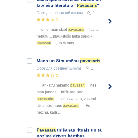
latviešu literatūrā "
Pavasaris
"
Эссе
для основной школы
1
... tomēr man šķiet
pavasaris
! Ja tā
nebūtu ... plaukstošo laika sprīdi -
pavasari
, un tā mūs ...
Mans un Straumēnu
pavasaris
Эссе
для средней школы
1
... , ar katru nākamo
pavasari
nes
man jaunas ... būšu tad, kad
pavasarim
sekos vasara, vasarai ...
atkal būs jauns
pavasaris
. Es
nezinu, kādi ...
Pavasara
tīrīšanas rituāls un tā
nozīme dzīves kārtības