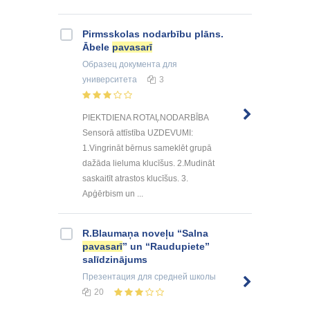
Pirmsskolas nodarbību plāns.
Ābele
pavasarī
Образец документа
для
университета
3
PIEKTDIENA ROTAĻNODARBĪBA
Sensorā attīstība UZDEVUMI:
1.Vingrināt bērnus sameklēt grupā
dažāda lieluma klucīšus. 2.Mudināt
saskaitīt atrastos klucīšus. 3.
Apģērbism un ...
R.Blaumaņa noveļu “Salna
pavasarī
” un “Raudupiete”
salīdzinājums
Презентация
для средней школы
20