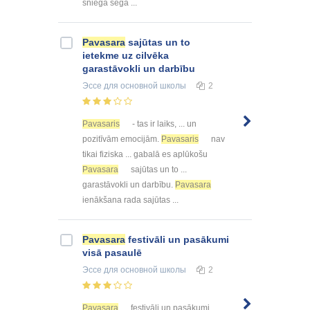
sniega sega ...
Pavasara
sajūtas un to
ietekme uz cilvēka
garastāvokli un darbību
Эссе
для основной школы
2
Pavasaris
- tas ir laiks, ... un
pozitīvām emocijām.
Pavasaris
nav
tikai fiziska ... gabalā es aplūkošu
Pavasara
sajūtas un to ...
garastāvokli un darbību.
Pavasara
ienākšana rada sajūtas ...
Pavasara
festivāli un pasākumi
visā pasaulē
Эссе
для основной школы
2
Pavasara
festivāli un pasākumi ...