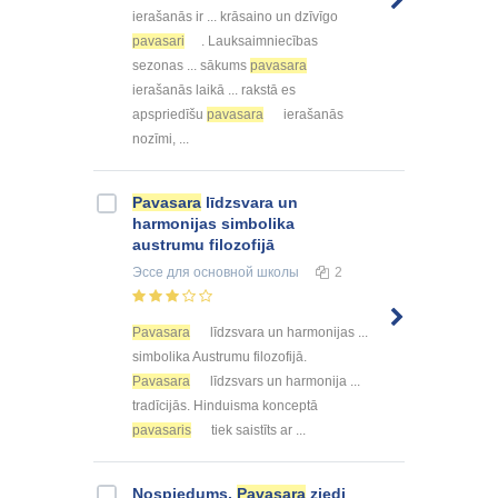
ierašanās ir ... krāsaino un dzīvīgo
pavasari
. Lauksaimniecības
sezonas ... sākums
pavasara
ierašanās laikā ... rakstā es
apspriedīšu
pavasara
ierašanās
nozīmi, ...
Pavasara
līdzsvara un
harmonijas simbolika
austrumu filozofijā
Эссе
для основной школы
2
Pavasara
līdzsvara un harmonijas ...
simbolika Austrumu filozofijā.
Pavasara
līdzsvars un harmonija ...
tradīcijās. Hinduisma konceptā
pavasaris
tiek saistīts ar ...
Nospiedums.
Pavasara
ziedi