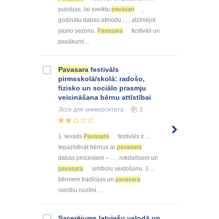
pulcējas, lai sveiktu
pavasari
,
godinātu dabas atmodu ... , atzīmējot
jauno sezonu.
Pavasara
festivāli un
pasākumi ...
Pavasara
festivāls
pirmsskolā/skolā: radošo,
fizisko un sociālo prasmju
veicināšana bērnu attīstībai
Эссе
для университета
3
1. Ievads
Pavasara
festivāls ir ...
Iepazīstināt bērnus ar
pavasara
dabas procesiem – ... , rokdarbiem un
pavasara
simbolu veidošanu. 3 ...
bērniem tradīcijas un
pavasara
svinību nozīmi. ...
Sacerējums latviešu valodā un