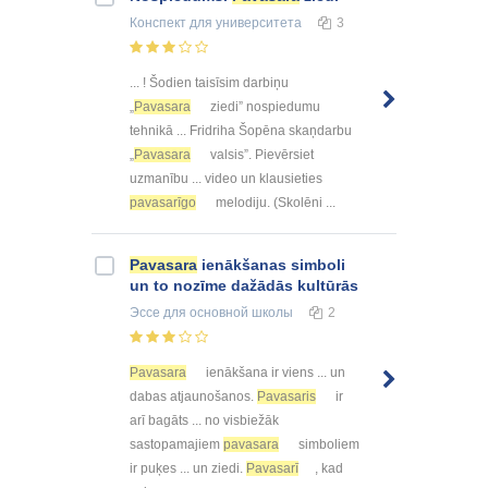
Конспект
для университета
3
... ! Šodien taisīsim darbiņu
„
Pavasara
ziedi” nospiedumu
tehnikā ... Fridriha Šopēna skaņdarbu
„
Pavasara
valsis”. Pievērsiet
uzmanību ... video un klausieties
pavasarīgo
melodiju. (Skolēni ...
Pavasara
ienākšanas simboli
un to nozīme dažādās kultūrās
Эссе
для основной школы
2
Pavasara
ienākšana ir viens ... un
dabas atjaunošanos.
Pavasaris
ir
arī bagāts ... no visbiežāk
sastopamajiem
pavasara
simboliem
ir puķes ... un ziedi.
Pavasarī
, kad