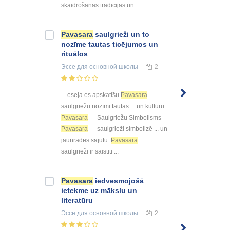
skaidrošanas tradīcijas un ...
Pavasara
saulgrieži un to
nozīme tautas ticējumos un
rituālos
Эссе
для основной школы
2
... eseja es apskatīšu
Pavasara
saulgriežu nozīmi tautas ... un kultūru.
Pavasara
Saulgriežu Simbolisms
Pavasara
saulgrieži simbolizē ... un
jaunrades sajūtu.
Pavasara
saulgrieži ir saistīti ...
Pavasara
iedvesmojošā
ietekme uz mākslu un
literatūru
Эссе
для основной школы
2