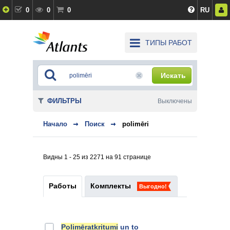
0
0
0
RU
ТИПЫ РАБОТ
Искать
ФИЛЬТРЫ
Выключены
Начало
Поиск
polimēri
Видны 1 - 25 из 2271 на 91 странице
Работы
Комплекты
Выгодно!
Polimēratkritumi
un to