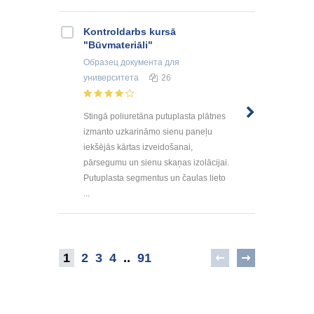
Kontroldarbs kursā
"Būvmateriāli"
Образец документа
для
университета
26
Stingā poliuretāna putuplasta plātnes
izmanto uzkarināmo sienu paneļu
iekšējās kārtas izveidošanai,
pārsegumu un sienu skaņas izolācijai.
Putuplasta segmentus un čaulas lieto
...
1
2
3
4
..
91