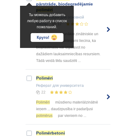
pārstrāde, biodegradējamie
polimēri
Ты можешь добавить
Презентация
для основной
любую работу в список
школы
12
пожеланий.
Bioplastmasa Jaunākie zinātniskie un
Круто!
tehnoloģiskie sasniegumi liecina, ka
bioplastmasu var izgatavot no
dažādiem lauksaimniecības resursiem.
Tādā veidā tiktu saudzēti ...
Polimēri
Реферат
для университета
22
Polimēri
mūsdienu materiālzinātnē
ieņem ... daudzpusība ir padarījusi
polimērus
par vieniem no ...
Polimērbetoni