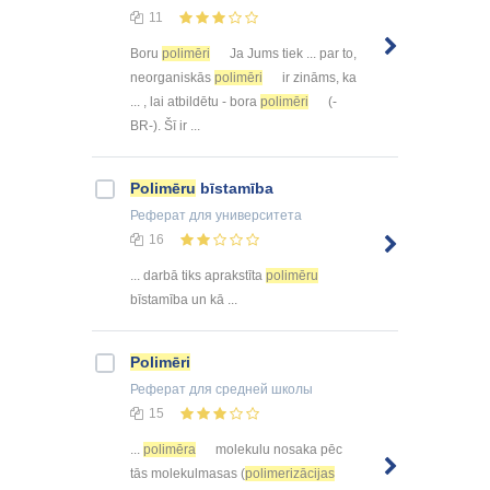
11
Boru
polimēri
Ja Jums tiek ... par to,
neorganiskās
polimēri
ir zināms, ka
... , lai atbildētu - bora
polimēri
(-
BR-). Šī ir ...
Polimēru
bīstamība
Реферат
для университета
16
... darbā tiks aprakstīta
polimēru
bīstamība un kā ...
Polimēri
Реферат
для средней школы
15
...
polimēra
molekulu nosaka pēc
tās molekulmasas (
polimerizācijas