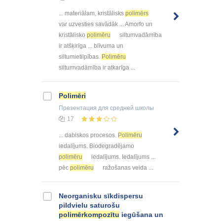
... materiālam, kristālisks
polimērs
var uzvesties savādāk ... Amorfo un
kristālisko
polimēru
siltumvadāmība
ir atšķirīga ... blīvuma un
siltumietilpības.
Polimēru
siltumvadāmība ir atkarīga ...
Polimēri
Презентация
для средней школы
17
... dabiskos procesos.
Polimēru
iedalījums. Biodegradējamo
polimēru
iedalījums. Iedalījums ...
pēc
polimēru
ražošanas veida ...
Neorganisku sīkdispersu
pildvielu saturošu
polimērkompozītu
iegūšana un