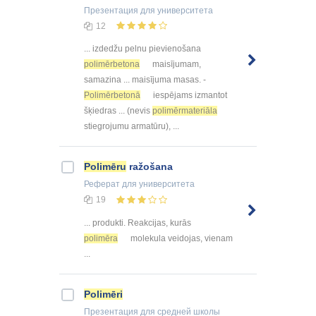
Презентация
для университета
12
... izdedžu pelnu pievienošana
polimērbetona
maisījumam,
samazina ... maisījuma masas. -
Polimērbetonā
iespējams izmantot
šķiedras ... (nevis
polimērmateriāla
stiegrojumu armatūru), ...
Polimēru
ražošana
Реферат
для университета
19
... produkti. Reakcijas, kurās
polimēra
molekula veidojas, vienam
...
Polimēri
Презентация
для средней школы