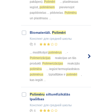
pakāpes).
Polimēri
... plastmasas
iegūst,
polimēriem
pievienojot
papildvielas ... pildvielas.
Polimēru
un plastmasu ...
Biomateriāli.
Polimēri
Конспект
для средней школы
8
... modificējot
polimērus
. -
Polimerizācijas
reakcijas un tās
produkti:
Polimerizācijas
reakcijās
polimēra
... iegūst termoplastiskos
polimērus
. Izplatītākie ir
polimēri
,
kas iegūti ...
Polimēru
siltumfizikālās
īpašības
Конспект
для средней школы
6