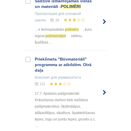
Sadzīvē izmantojamās vielas
un materiāli -
POLIMĒRI
Презентация
для основной
школы
16
... ir termoplastisks
polimērs
, kuru
iegūst
polimerizējot
etilēnu.
Īpašības ...
Priekšmeta "Būvmateriāli"
programma ar atbildēm. Otrā
daļa
Конспект
для университета
111
17.7. Apdares palīgmateriāli.
Krāsošanas darbos lieto dažādus
palīgmateriālus: šķīdinātājus,
atšķaidītājus, sikatīvus, špaktelēšanas
tepes, logu un jumtu tepes, gruntis u.c.
...