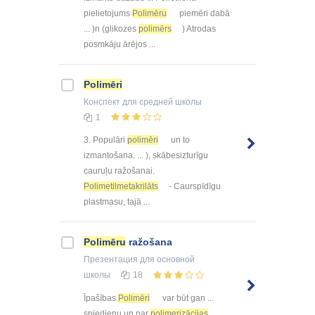
pielietojums
Polimēru
piemēri dabā
... )n (glikozes
polimērs
) Atrodas
posmkāju ārējos ...
Polimēri
Конспект
для средней школы
1
3. Populāri
polimēri
un to
izmantošana. ... ), skābesizturīgu
cauruļu ražošanai.
Polimetilmetakrilāts
- Caurspīdīgu
plastmasu, tajā ...
Polimēru
ražošana
Презентация
для основной
школы
18
Īpašības
Polimēri
var būt gan ...
spiedienu un par
polimerizācijas