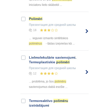
iniciatoru lieto skābekli ...
Polimēri
Презентация
для средней школы
18
... ieguvei izmanto sintētiskos
polimērus
- tādas izejvielas kā ...
Lielmolekulārie savienojumi.
Termoplastiskie
polimēri
Презентация
для средней школы
12
... problēma, jo šos
polimēru
savienojumus dabā esošie ...
Termoreaktīvo
polimēru
izstrādājumi