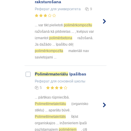
raksturošana
Реферат
для университета
9
... var tikt pielietoti
polimērkompozītu
ražošanā kā pildvielas ... , kvēpus var
izmantot
polimērbetona
ražošanā.
Ja dažādo ... īpašību dēļ
polimērkompozīta
materiāli nav
savietojami ...
Polimērmateriālu
īpašības
Реферат
для основной школы
5
... pārtikas rūpniecībā.
Polimetilmetakrilātu
(organisko
stiklu) ... aparātu būvē.
Polimetilmetakrilāts
šķīst
organiskajos ... inženieriem īpaši
pazīstamajiem
polimēriem
, citi