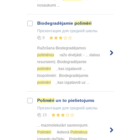
nosaukumi ...
Biodegradējamie
polimēri
Презентация
для средней школы
9
Ražošana Biodegradējamos
polimērus
ražo divējādi: - ... dabas
resursiem). Biodegradējamie
polimēri
, kas izgatavoti ...
biopolimēri . Biodegradējamie
polimēri
, kas izgatavoti uz ...
Polimēri
un to pielietojums
Презентация
для средней школы
15
... mazmolekulāri savienojumi.
Polimēri
ikdienā
Polimērus
izmanto dažādu ... Polietilēna