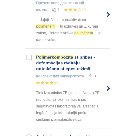
Презентация
для основной
школы
7
... daļēji. No termoreaktīvajiem
polimēriem
to uzbūves un ... kurpju
zolēm). Termoreaktīvie
polimēriem
ir
daudz veidu ...
Polimērkompozīta
stiprības -
deformācijas rādītāju
noteikšana stiepes režīmā
Конспект
для университета
3
Tiek izmantotas ZB (zema blīvuma) PE
(polietilēna) loksnes, kas ir jau
sagatavotas laboratorijā vai arī speciāli
iegādātas, ja laboratorijā pašu
spēkiem izejmateriālu nevar ...