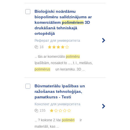
Bioloģiski noārdāmu
biopolimēru salīdzinājums ar
komerciāliem
polimēriem
3D
drukāšanā tehniskajā
ortopēdijā
Реферат
для университета
18
... tās ar komerciālo
polimēru
īpašībām, nosakot to ... , t. i., metālus,
polimērus
un keramiku. 3D ...
Būvmateriālu īpašības un
ražošanas tehnoloģijas,
pamatkurss - Testi
Конспект
для университета
155
... ? koksne 2.Vai
polimēri
ir
materiāli, kas ...