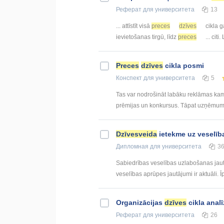
Реферат
для университета
13
... attīstīt visā
preces
dzīves
cikla g
ievietošanas tirgū, līdz
preces
... citi.
Preces
dzīves
cikla posmi
Конспект
для университета
5
Tas var nodrošināt labāku reklāmas kamp
prēmijas un konkursus. Tāpat uzņēmums va
Dzīvesveida
ietekme uz veselī
Дипломная
для университета
3
Sabiedrības veselības uzlabošanas jautā
veselības aprūpes jautājumi ir aktuāli. 
Organizācijas
dzīves
cikla anal
Реферат
для университета
26