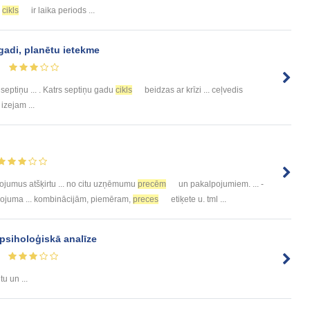
cikls
ir laika periods ...
 gadi, planētu ietekme
 septiņu ... . Katrs septiņu gadu
cikls
beidzas ar krīzi ... ceļvedis
izejam ...
jumus atšķirtu ... no citu uzņēmumu
precēm
un pakalpojumiem. ... -
ņojuma ... kombinācijām, piemēram,
preces
etiķete u. tml ...
psiholoģiskā analīze
u un ...