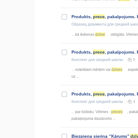
Produkts,
prece
, pakalpojums.
Образец документа
для средней шко
... kā ikdienas
dzīvei
obligāta. Vēlme
Produkts,
prece
, pakalpojums.
Конспект
для средней школы
5
... noteiktam mērķim vai
dzīves
aspekt
uz ...
Produkts,
prece
, pakalpojums.
Конспект
для средней школы
4
... par būtisku. Vēlmes -
preces
, paka
pakalpojuma daudzums ...
Biezpiena sieriņa ‘’Kārums’’
dzī