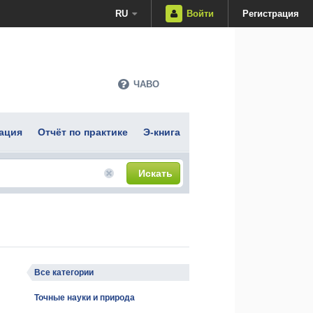
RU
Войти
Регистрация
ЧАВО
ация
Отчёт по практике
Э-книга
Искать
Все категории
Точные науки и природа