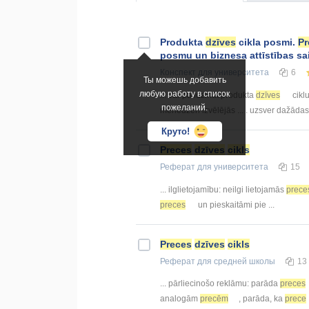
Produkta
dzīves
cikla posmi.
Pr
posmu un biznesa attīstības sa
Конспект
для университета
6
Ты можешь добавить
любую работу в список
... var paildzināt produkta
dzīves
ciklu
пожеланий.
menedžeri izvēlējās ... . uzsver dažāda
Круто!
Preces
dzīves
cikls
Реферат
для университета
15
... ilglietojamību: neilgi lietojamās
prece
preces
un pieskaitāmi pie ...
Preces
dzīves
cikls
Реферат
для средней школы
13
... pārliecinošo reklāmu: parāda
preces
analogām
precēm
, parāda, ka
prece