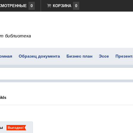
СМОТРЕННЫЕ
0
КОРЗИНА
0
т библиотека
омная
Образец документа
Бизнес план
Эссе
Презент
ikls
ты
Выгодно!