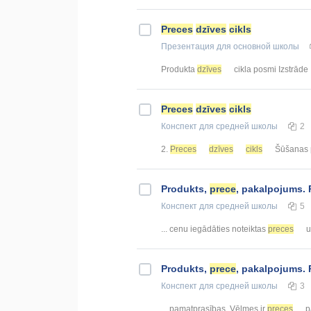
Preces
dzīves
cikls
Презентация
для основной школы
Produkta
dzīves
cikla posmi Izstrāde 
Preces
dzīves
cikls
Конспект
для средней школы
2
2.
Preces
dzīves
cikls
Šūšanas pa
Produkts,
prece
, pakalpojums.
Конспект
для средней школы
5
... cenu iegādāties noteiktas
preces
u
Produkts,
prece
, pakalpojums.
Конспект
для средней школы
3
... pamatprasības. Vēlmes ir
preces
,p