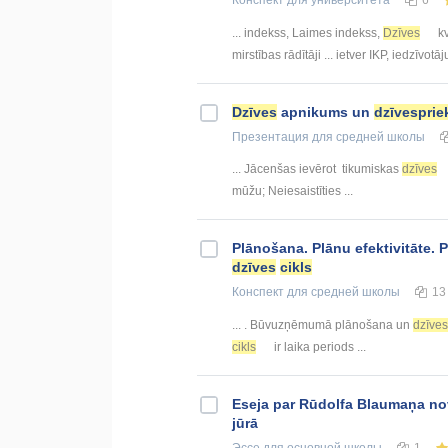
... indekss, Laimes indekss,
Dzīves
kv
mirstības rādītāji ... ietver IKP, iedzīvotā
Dzīves
apnikums un
dzīvesprie
Презентация
для средней школы
... Jācenšas ievērot tikumiskas
dzīves
mūžu; Neiesaistīties ...
Plānošana. Plānu efektivitāte.
dzīves
cikls
Конспект
для средней школы
13
... . Būvuzņēmumā plānošana un
dzīves
cikls
ir laika periods ...
Eseja par Rūdolfa Blaumaņa no
jūrā