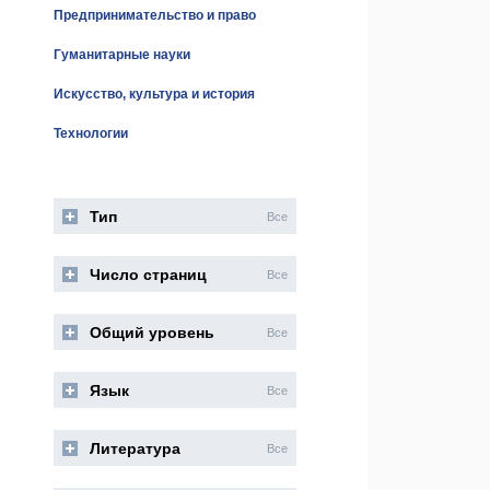
Предпринимательство и право
Гуманитарные науки
Искусство, культура и история
Технологии
Тип
Все
Число страниц
Все
Общий уровень
Все
Язык
Все
Литература
Все