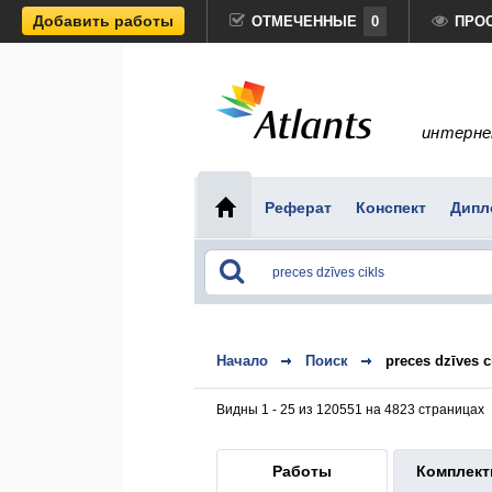
Добавить работы
ОТМЕЧЕННЫЕ
0
ПРО
интерне
Реферат
Конспект
Дипл
Начало
Поиск
preces dzīves c
Видны 1 - 25 из 120551 на 4823 страницах
Работы
Комплек