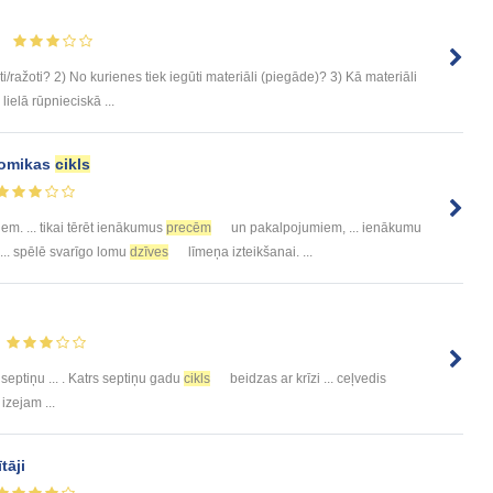
ti/ražoti? 2) No kurienes tiek iegūti materiāli (piegāde)? 3) Kā materiāli
lielā rūpnieciskā ...
nomikas
cikls
m. ... tikai tērēt ienākumus
precēm
un pakalpojumiem, ... ienākumu
 ... spēlē svarīgo lomu
dzīves
līmeņa izteikšanai. ...
 septiņu ... . Katrs septiņu gadu
cikls
beidzas ar krīzi ... ceļvedis
izejam ...
tāji