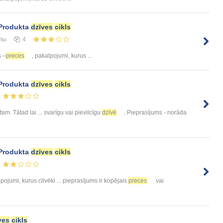
 Produkta
dzīves
cikls
лы
4
s –
preces
, pakalpojumi, kurus ...
 Produkta
dzīves
cikls
am. Tātad lai ... svarīgu vai pievilcīgu
dzīvē
. Pieprasījums - norāda
 Produkta
dzīves
cikls
lpojumi, kurus cilvēki ... pieprasījums ir kopējais
preces
vai
ves
cikls