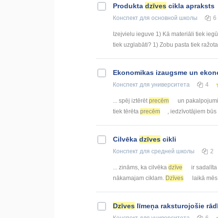
Produkta
dzīves
cikla apraksts
Конспект
для основной школы
6
Izejvielu ieguve 1) Kā materiāli tiek iegū
tiek uzglabāti? 1) Zobu pasta tiek ražota 
Ekonomikas izaugsme un eko
Конспект
для университета
4
... spēj iztērēt
precēm
un pakalpojumie
tiek tērēta
precēm
, iedzīvotājiem būs
Cilvēka
dzīves
cikli
Конспект
для средней школы
2
... zināms, ka cilvēka
dzīve
ir sadalīta
nākamajam ciklam.
Dzīves
laikā mēs 
Dzīves
līmeņa raksturojošie rādī
Конспект
для университета
6