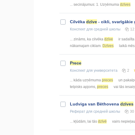
... secinājumus: 1. Uzņēmuma
dzīves
Cilvēka
dzīve
- cikli, svarīgākie
Конспект
для средней школы
12
... zināms, ka cilvēka
dzīve
ir sadalīta
nākamajam ciklam.
Dzīves
laikā mēs 
Prece
Конспект
для университета
2
... kāda uzņēmuma
preces
un pakalpo
telpisks apjoms,
preces
vai tās iesai
Ludviga van Bēthovena
dzīves
Реферат
для средней школы
30
... kļūdām, lai tās
dzīvē
vairs nepieļaut