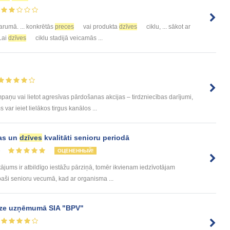
arumā. ... konkrētās
preces
vai produkta
dzīves
ciklu, ... sākot ar
 Lai
dzīves
ciklu stadijā veicamās ...
aņu vai lietot agresīvas pārdošanas akcijas – tirdzniecības darījumi,
r ieiet lielākos tirgus kanālos ...
bas un
dzīves
kvalitāti senioru periodā
6
ОЦЕНЕННЫЙ!
jums ir atbildīgo iestāžu pārziņā, tomēr ikvienam iedzīvotājam
Īpaši senioru vecumā, kad ar organisma ...
īze uzņēmumā SIA "BPV"