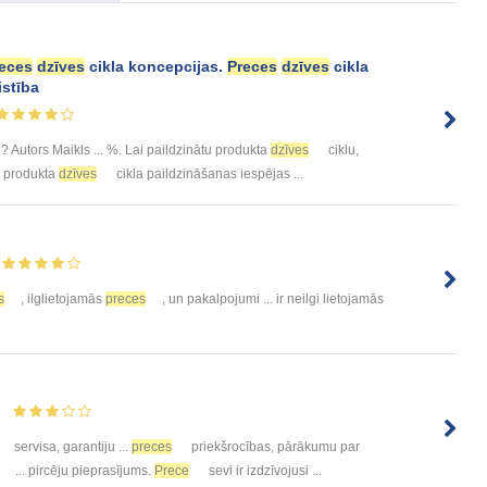
eces
dzīves
cikla koncepcijas.
Preces
dzīves
cikla
istība
? Autors Maikls ... %. Lai paildzinātu produkta
dzīves
ciklu,
s produkta
dzīves
cikla paildzināšanas iespējas ...
s
, ilglietojamās
preces
, un pakalpojumi ... ir neilgi lietojamās
servisa, garantiju ...
preces
priekšrocības, pārākumu par
... pircēju pieprasījums.
Prece
sevi ir izdzīvojusi ...