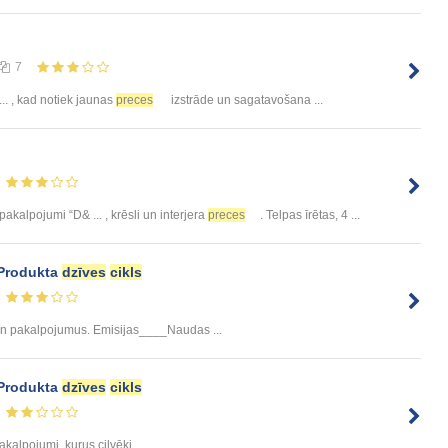
7
... , kad notiek jaunas
preces
izstrāde un sagatavošana ...
kalpojumi “D& ... , krēsli un interjera
preces
. Telpas īrētas, 4 ...
 Produkta
dzīves
cikls
n pakalpojumus. Emisijas____Naudas ...
 Produkta
dzīves
cikls
akalpojumi, kurus cilvēki ...