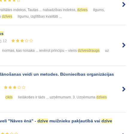
alitātes indekss, Tautas ... nabadzības indekss,
dzīves
ilgums,
ju
dzīves
ilgumu, izglītības kvalitāti ...
ks
12
normas, kas nosaka ... ievērot principu – viens
dzīvesdraugs
uz
 Plānošanas veidi un metodes. Būvniecības organizācijas
cikls
lielākoties ir tāds ... uzņēmumam. 3. Uzņēmuma
dzīves
veli "Nāves ēnā" -
dzīve
muižnieku pakļautībā vai
dzīve