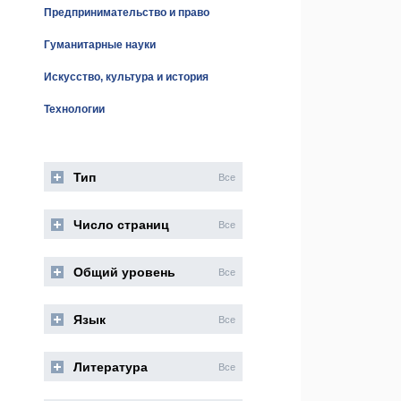
Предпринимательство и право
Гуманитарные науки
Искусство, культура и история
Технологии
Тип
Все
Число страниц
Все
Общий уровень
Все
Язык
Все
Литература
Все