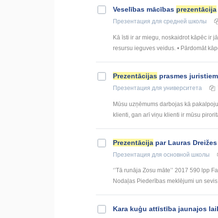
Veselības mācības
prezentācija
Презентация
для средней школы
Kā īsti ir ar miegu, noskaidrot kāpēc ir 
resursu ieguves veidus. • Pārdomāt kāpēc
Prezentācijas
prasmes juristie
Презентация
для университета
Mūsu uzņēmums darbojas kā pakalpojuma
klienti, gan arī viņu klienti ir mūsu piror
Prezentācija
par Lauras Dreižes
Презентация
для основной школы
‘’Tā runāja Zosu māte’’ 2017 590 lpp Fa
Nodaļas Piederības meklējumi un sevis a
Kara kuģu attīstība jaunajos la