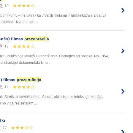
13
 7" likumu – ne vairāk kā 7 vārdi rindā un 7 rindas katrā slaidā. Ja
slaidiem. Izvairies no ...
renčs) filmas
prezentācija
12
izs Brenčs bija latviešu kinorežisors. Darbojies arī politikā. No 1954.
ā strādājot dokumentālā kino ...
s) filmas
prezentācija
12
s Streičs ir latviešu kinorežisors, aktieris, rakstnieks, gleznotājs,
s no viņa režisētajām ...
tki
17