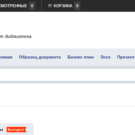
СМОТРЕННЫЕ
0
КОРЗИНА
0
т библиотека
омная
Образец документа
Бизнес план
Эссе
Презент
ты
Выгодно!