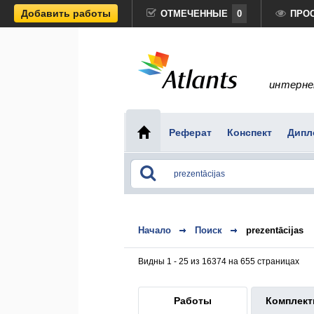
Добавить работы
ОТМЕЧЕННЫЕ
0
ПРО
интерне
Реферат
Конспект
Дипл
Начало
Поиск
prezentācijas
Видны 1 - 25 из 16374 на 655 страницах
Работы
Комплек