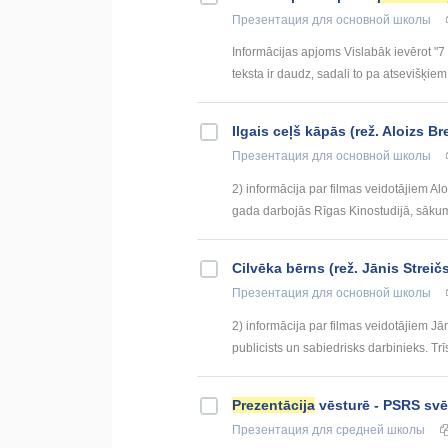
Презентация
для основной школы
Informācijas apjoms Vislabāk ievērot "7 x
teksta ir daudz, sadali to pa atsevišķiem 
Ilgais ceļš kāpās (rež. Aloizs B
Презентация
для основной школы
2) informācija par filmas veidotājiem Alo
gada darbojās Rīgas Kinostudijā, sākum
Cilvēka bērns (rež. Jānis Streič
Презентация
для основной школы
2) informācija par filmas veidotājiem Jāni
publicists un sabiedrisks darbinieks. Trī
Prezentācija
vēsturē - PSRS svē
Презентация
для средней школы