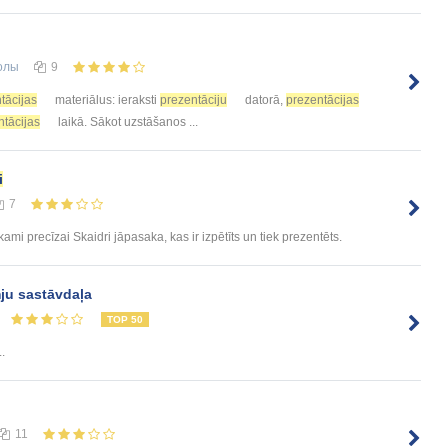
олы
9
tācijas
materiālus: ieraksti
prezentāciju
datorā,
prezentācijas
ntācijas
laikā. Sākot uzstāšanos ...
i
7
ami precīzai Skaidri jāpasaka, kas ir izpētīts un tiek prezentēts.
ju sastāvdaļa
TOP 50
.
11