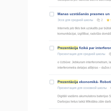
Manas uzstāšanās prasmes un i
Эссе
для средней школы
2
Internets jeb tīkls tiek uzskatīts par bū
komunikācijai, izglītībai, radošās domāšan
Prezentācija
fizikā par interfero
Презентация
для средней школы
o Uzbūve: Jebkuram interferometram, l
interferometra detaļas atšķiras – dažos i
Prezentācija
ekonomikā- Robotiz
Презентация
для основной школы
Digitāli vadāms akumulatora baterijas Sa
Darbojas lietus laikā Mīkstāka zāle darbo