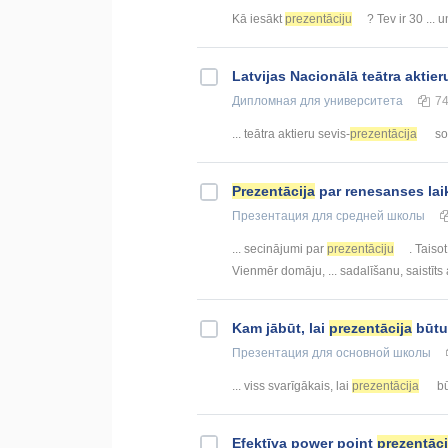
Kā iesākt
prezentāciju
? Tev ir 30 ...
Latvijas Nacionālā teātra aktier
Дипломная
для университета
7
... teātra aktieru sevis-
prezentācija
soc
Prezentācija
par renesanses la
Презентация
для средней школы
... secinājumi par
prezentāciju
. Taiso
Vienmēr domāju, ... sadalīšanu, saistīts
Kam jābūt, lai
prezentācija
būtu
Презентация
для основной школы
... viss svarīgākais, lai
prezentācija
bū
Efektīva power point
prezentāci