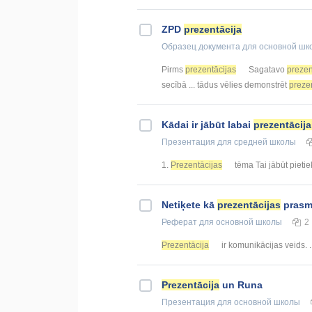
ZPD
prezentācija
Образец документа
для основной шк
Pirms
prezentācijas
Sagatavo
prezen
secībā ... tādus vēlies demonstrēt
preze
Kādai ir jābūt labai
prezentācija
Презентация
для средней школы
1.
Prezentācijas
tēma Tai jābūt pietiek
Netiķete kā
prezentācijas
prasm
Реферат
для основной школы
2
Prezentācija
ir komunikācijas veids. ..
Prezentācija
un Runa
Презентация
для основной школы