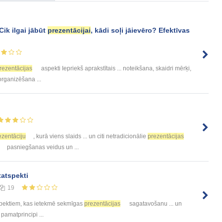
Cik ilgai jābūt
prezentācijai
, kādi soļi jāievēro? Efektīvas
rezentācijas
aspekti Iepriekš aprakstītais ... noteikšana, skaidri mērķi,
rganizēšana ...
ezentāciju
, kurā viens slaids ... un citi netradicionālie
prezentācijas
pasniegšanas veidus un ...
atspekti
19
ektiem, kas ietekmē sekmīgas
prezentācijas
sagatavošanu ... un
pamatprincipi ...