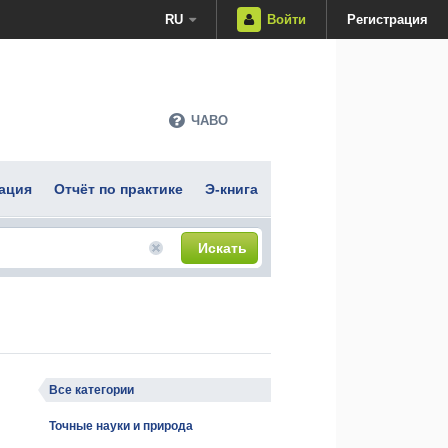
RU
Войти
Регистрация
ЧАВО
ация
Отчёт по практике
Э-книга
Искать
Все категории
Точные науки и природа