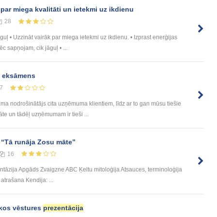
par miega kvalitāti un ietekmi uz ikdienu
28
jāguļ • Uzzināt vairāk par miega ietekmi uz ikdienu. • Izprast enerģijas
 sapņojam, cik jāguļ • ...
m eksāmens
7
 nodrošinātājs cita uzņēmuma klientiem, līdz ar to gan mūsu tiešie
itāte un tādēļ uzņēmumam ir tieši ...
 “Tā runāja Zosu māte”
16
ntāzija Apgāds Zvaigzne ABC Ķeltu mitoloģija Atsauces, terminoloģija
trašana Kendija: ...
ikos vēstures
prezentācija