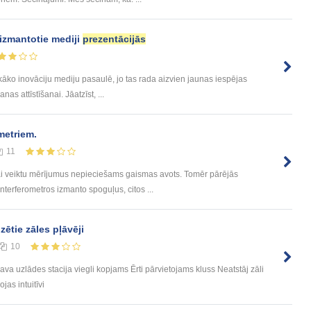
zmantotie mediji
prezentācijās
tiskāko inovāciju mediju pasaulē, jo tas rada aizvien jaunas iespējas
as attīstīšanai. Jāatzīst, ...
metriem.
11
ai veiktu mērījumus nepieciešams gaismas avots. Tomēr pārējās
nterferometros izmanto spoguļus, citos ...
ētie zāles pļāvēji
10
va uzlādes stacija viegli kopjams Ērti pārvietojams kluss Neatstāj zāli
jas intuitīvi