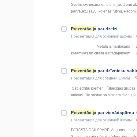
Svētku svinēšana un piemiņas dienu atzī
pārtrauktu savu ikdienas rutīnu. Padomju 
Prezentācija
par dzelzi
Презентация
для основной школы
Metāla izmantošana Dzelzs oksī
keramikas un citiem izstrādājumiem. Dz
Prezentācija
par dzīvnieku sabi
Презентация
для средней школы
Sabiedrību piemēri Īslaicīgas grupas:
mākoņi. Tie sastāv no simtiem tēviņu, ku
Prezentācija
par vienādspārnu 
Презентация
для основной школы
PARASTĀ DAIĻSPĀRE. Augums – tievs, sm
Sastopama pie stāvoša ūdens ūdenstilpn