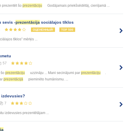
 un prezentēt šo
prezentāciju
Godājamais priekšsēdētāj, cienījamā ...
u sevis -
prezentācija
sociālajos tīklos
4
ОЦЕНЕННЫЙ!
TOP 500
iālajos tīklos” mērķis ...
ikmetu
57
t šo
prezentāciju
uzzināju ... Mani secinājumi par
prezentāciju
.
 ar
prezentācijā
pieminēto humānismu. ...
 izdevusies?
7
tu izdevusies prezentētājam ...
ja