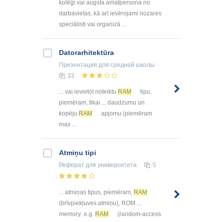
kolēģi vai augsta amatpersona no
darbavietas, kā arī ievērojami nozares
speciālisti vai organizā ...
Datorarhitektūra
Презентация
для средней школы
33
... vai ievietot noteiktu
RAM
tipu,
piemēram, tikai ... daudzumu un
kopēju
RAM
apjomu (piemēram
max ...
Atmiņu tipi
Реферат
для университета
5
... atmiņas tipus, piemēram,
RAM
(brīvpiekļuves atmiņu), ROM ...
memory: e.g.
RAM
(random-access