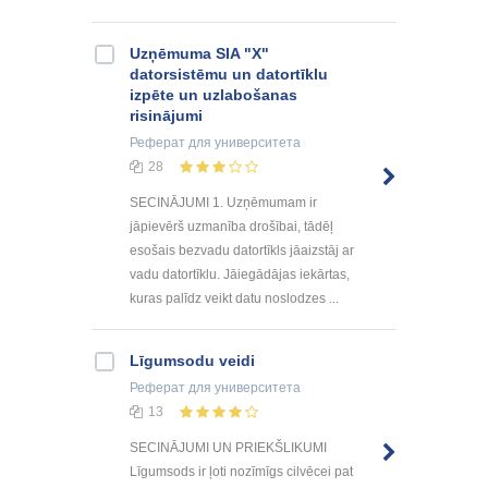
Uzņēmuma SIA "X"
datorsistēmu un datortīklu
izpēte un uzlabošanas
risinājumi
Реферат
для университета
28
SECINĀJUMI 1. Uzņēmumam ir
jāpievērš uzmanība drošībai, tādēļ
esošais bezvadu datortīkls jāaizstāj ar
vadu datortīklu. Jāiegādājas iekārtas,
kuras palīdz veikt datu noslodzes ...
Līgumsodu veidi
Реферат
для университета
13
SECINĀJUMI UN PRIEKŠLIKUMI
Līgumsods ir ļoti nozīmīgs cilvēcei pat