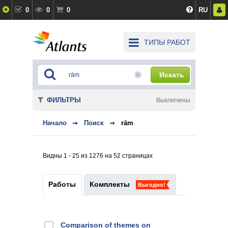
0
0
0
RU
ТИПЫ РАБОТ
Искать
ФИЛЬТРЫ
Выключены
Начало
Поиск
rām
Видны 1 - 25 из 1276 на 52 страницах
Работы
Комплекты
Выгодно!
Comparison of themes on