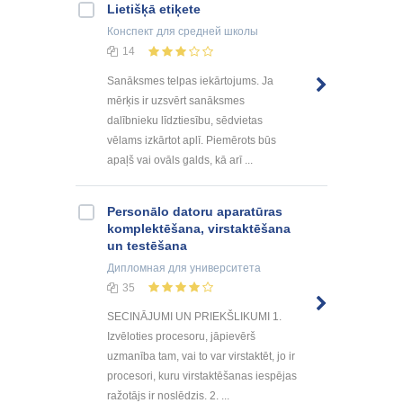
Lietišķā etiķete
Конспект
для средней школы
14
Sanāksmes telpas iekārtojums. Ja
mērķis ir uzsvērt sanāksmes
dalībnieku līdztiesību, sēdvietas
vēlams izkārtot aplī. Piemērots būs
apaļš vai ovāls galds, kā arī ...
Personālo datoru aparatūras
komplektēšana, virstaktēšana
un testēšana
Дипломная
для университета
35
SECINĀJUMI UN PRIEKŠLIKUMI 1.
Izvēloties procesoru, jāpievērš
uzmanība tam, vai to var virstaktēt, jo ir
procesori, kuru virstaktēšanas iespējas
ražotājs ir noslēdzis. 2. ...