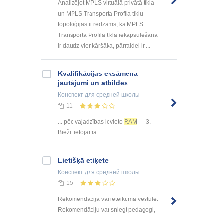
Analizējot MPLS virtuālā privātā tīkla
un MPLS Transporta Profila tīklu
topoloģijas ir redzams, ka MPLS
Transporta Profila tīkla iekapsulēšana
ir daudz vienkāršāka, pārraidei ir ...
Kvalifikācijas eksāmena
jautājumi un atbildes
Конспект
для средней школы
11
... pēc vajadzības ievieto
RAM
3.
Bieži lietojama ...
Lietišķā etiķete
Конспект
для средней школы
15
Rekomendācija vai ieteikuma vēstule.
Rekomendāciju var sniegt pedagogi,