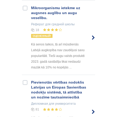
Mikroorganismu ietekme uz
augsnes auglību un augu
veselību.
Реферат
для средней школы
18
ОЦЕНЕННЫЙ!
Kā senos laikos, tā arī mūsdienās
Latvijā augkopība nav zaudējusi savu
popularitāti. Tieši augu valsts produkti
2023. gadā sastādīja tikai nedaudz
mazāk kā 10% no kopējās ...
Pievienotās vērtības nodoklis
Latvijas un Eiropas Savienības
nodokļu sistēmā, tā attīstība
un nozīme tautsaimniecībā
Дипломная
для университета
81