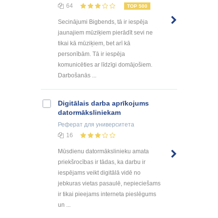
64
TOP 500
Secinājumi Bigbends, tā ir iespēja
jaunajiem mūziķiem pierādīt sevi ne
tikai kā mūziķiem, bet arī kā
personībām. Tā ir iespēja
komunicēties ar līdzīgi domājošiem.
Darbošanās ...
Digitālais darba aprīkojums
datormāksliniekam
Реферат
для университета
16
Mūsdienu datormākslinieku amata
priekšrocības ir tādas, ka darbu ir
iespējams veikt digitālā vidē no
jebkuras vietas pasaulē, nepieciešams
ir tikai pieejams interneta pieslēgums
un ...