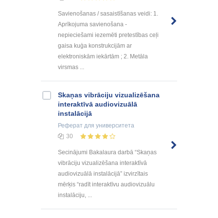
Savienošanas / sasaistīšanas veidi: 1.
Aprīkojuma savienošana -
nepieciešami iezemēti pretestības ceļi
gaisa kuģa konstrukcijām ar
elektroniskām iekārtām ; 2. Metāla
virsmas ...
Skaņas vibrāciju vizualizēšana
interaktīvā audiovizuālā
instalācijā
Реферат
для университета
30
Secinājumi Bakalaura darbā “Skaņas
vibrāciju vizualizēšana interaktīvā
audiovizuālā instalācijā” izvirzītais
mērķis “radīt interaktīvu audiovizuālu
instalāciju, ...