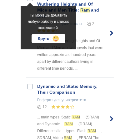
Wuthering Heights and Of
Mice and Men Title:
Ram
and
Ты можешь добавить
Ewe
любую работу в список
Эссе
для средней школы
2
пожеланий.
Круто!
&lt;Tab/&gt;Wuthering Heights and Of
Mice and Men are two novels that were
written approximate hundred years
apart by different authors living in
different time periods. ...
Dynamic and Static Memory,
Their Comparison
Реферат
для университета
12
... main types: Static
RAM
(SRAM)
and Dynamic ...
RAM
(DRAM)
Differences lie ... types: Flash
RAM
,
SDRAM, Video
RAM
, FERAM The ...