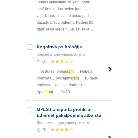
Tēmas aktualitāte: Ar katru gadu
cilvēkiem rodas arvien jaunas
vajadzības, līdz ar to pieaug arī
dažādu preču patēriņš. Pēdējo 20
gadu laikā vārds "luksuss" sāka ...
Kognitīvā psiholoģija
Конспект
для университета
16
... vēstures (piemē
ram
, Nobela
prēmijas ... pēc apmē
ram
10 gadu
prakses ... ̄kajos periodos. •
Apmē
ram
pēc 10 ...
MPLS transporta profils ar
Ethernet pakalpojuma atbalstu
Дипломная
для университета
75