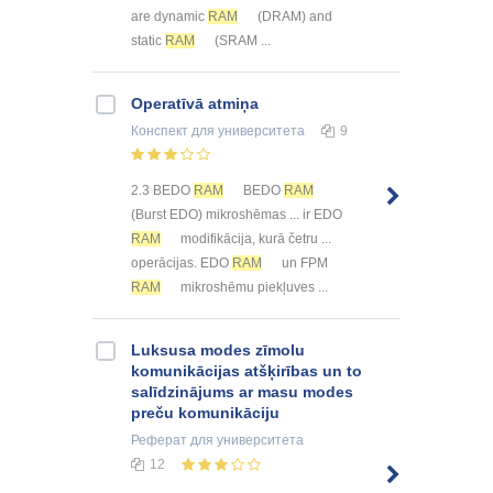
are dynamic
RAM
(DRAM) and
static
RAM
(SRAM ...
Operatīvā atmiņa
Конспект
для университета
9
2.3 BEDO
RAM
BEDO
RAM
(Burst EDO) mikroshēmas ... ir EDO
RAM
modifikācija, kurā četru ...
operācijas. EDO
RAM
un FPM
RAM
mikroshēmu piekļuves ...
Luksusa modes zīmolu
komunikācijas atšķirības un to
salīdzinājums ar masu modes
preču komunikāciju
Реферат
для университета
12