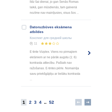
līdz šai dienai, jo gan Senās Romas
laikā, gan mūsdienās, tam galvenā
nozīme nav mainījusies, visus šos ...
Datoruzbūves eksāmena
atbildes
Конспект
для средней школы
11
E-tinte Vizplex. Viens no pirmajiem
ekrāniem ar ne pārāk augstu (1: 6)
kontrasta attiecību. Pašlaik nav
ražošanas. E-tintes pērle. Nomainīja
savu priekšgājēju ar lielāku kontrasta
...
1
2
3
4
..
52