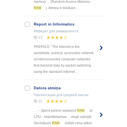
memory ... (Random Access Memory -
RAM
). Atmiņa ir lielākais ...
Report in Informatics
Реферат
для университета
22
PREFACE ‘’The Internet is the
worldwide, publicly accessible network
of interconnected computer networks
that transmit data by packet switching
using the standard Internet ...
Datora atmiņa
Презентация
для средней школы
11
... - - jāprot pareizi saskaņot
RAM
ar
CPU - nepietiekamas ... viegli sabojāt
Secinājumi
RAM
vidējā cena sākot