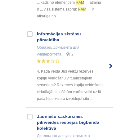
... kāds no elementiem
RAM
atmiņā
ir ... visa sistēma sabrūk
RAM
ir
atkarīga no ...
Informācijas sistēmu
pārvaldība
Образец документа
для
университета
2
4. Kādā veidā Jūs veiktu rezerves
kopiju veidošanu virtualizētajiem
serveriem? Rezerves kopiju veidošanu
virtuālajām mašīnām varētu veikt uz tā
paša hipervizora izveidojot citu ...
Jauniešu saskarsmes
pilnveides iespējas bigbenda
kolektīvā
Дипломная
для университета