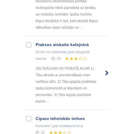
Mūsdienu ekonomiskas politika
ievērojamā mērā pamatota uz tiesību
un nodokļu normām. īpaša nozīme
tirgus tiesībām ir tad, kad eksistē tirgus
attiecības starp ražotāju un ...
Prakses atskaite kafejnīcā
Отчёт по практике
для средней
школы
29
SECINĀJUMI UN PRIEKŠLIKUMI 1)
Tika atrasts ar piemērotākais man
vadības stils. 2) Tika apgūta praktiska
spēja komunicēt ar klientiem un
personālu. 3) Tika iegūta pierēdze
darbā ...
Ciparu tehniskās ierīces
Конспект
для университета
32