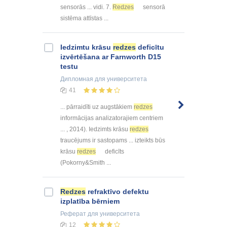
sensorās ... vidi. 7.
Redzes
sensorā
sistēma attīstas ...
Iedzimtu krāsu
redzes
deficītu
izvērtēšana ar Farnworth D15
testu
Дипломная
для университета
41
... pārraidīti uz augstākiem
redzes
informācijas analizatorajiem centriem
... , 2014). Iedzimts krāsu
redzes
traucējums ir sastopams ... izteikts būs
krāsu
redzes
deficīts
(Pokorny&Smith ...
Redzes
refraktīvo defektu
izplatība bērniem
Реферат
для университета
12