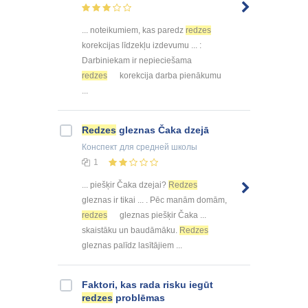
... noteikumiem, kas paredz
redzes
korekcijas līdzekļu izdevumu ... :
Darbiniekam ir nepieciešama
redzes
korekcija darba pienākumu
...
Redzes
gleznas Čaka dzejā
Конспект
для средней школы
1
... piešķir Čaka dzejai?
Redzes
gleznas ir tikai ... . Pēc manām domām,
redzes
gleznas piešķir Čaka ...
skaistāku un baudāmāku.
Redzes
gleznas palīdz lasītājiem ...
Faktori, kas rada risku iegūt
redzes
problēmas