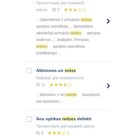
Презентация
для основной
школы
9
... Optometrists ir primārais
redzes
aprūpes speciālists, ... standartiem
atbilstošas primārās
redzes
aprūpes
sistēmas ... , iestādēm. Primārās
redzes
aprūpes speciālistu
kvalifikācijas ...
Albīnisms un
redze
Реферат
для университета
11
... albīnisms, ir arī
redzes
traucējumi,
kas daudziem ...
Acu optikas
redzes
defekti
Презентация
для средней школы
8