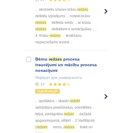
... skolnieku izlases krāsu
redzes
defektu izplatījums ... noteikt krāsu
redzes
defekta veidu ... ar krāsu
redzes
defektiem ir iemācījušies ... .
4. Krāsu
redzes
testēšanu
nepieciešams ieviest ...
Bērnu
redzes
procesa
traucējumi un mācību procesa
nosacījumi
Реферат
для университета
10
ОЦЕНЕННЫЙ!
... apstākļos – skaidri
redzēt
apkārtējos priekšmetus, orientēties ...
telpā, pielāgoties
redzei
dažādā
apgaismojumā, atšķirt ... 2.Vadītājceļi
(
redzes
nervs,
redzes
trakti un