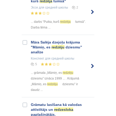
kurš
redzēja
tumsā"
Эссе
для средней школы
2
... darbs “Puika, kurš
redzēja
tumsā”.
Darba tēma ...
Māra Salēja dzejoļu krājuma
"Māmiņ, es
redzēju
dziesmu”
analīze
Конспект
для средней школы
5
... grāmata „Māmiņ, es
redzēju
dziesmu” iznāca 1999 ... . Krājumā
„Māmiņ, es
redzēju
dziesmu” ir
daudz ...
Grāmatu lasīšana kā valodas
attīstītājs un
redzesloka
paplašinātājs.