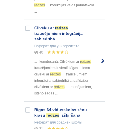
redzes
korekcijas veids pamatskolā
...
Cilvēku ar
redzes
traucējumiem integrācija
sabiedrībā
Реферат
для университета
40
... likumdošanā. Cilvēkiem ar
redzes
traucējumiem ir vienlīdzīgas ... loma
cilvēku ar
redzes
traucējumiem
integrācijai sabiedrībā ... palīdzību
cilvēkiem ar
redzes
traucējumiem,
īsteno šādas ...
Rīgas 64.vidusskolas zēnu
krāsu
redzes
izšķiršana
Реферат
для средней школы
21