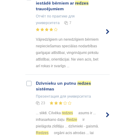
iestādē bērniem ar
redzes
traucējumiem
Отчёт по практике
для
университета
7
Vājredzīgiem un neredzīgiem bērniem
nepieciešamas speciālas nodarbības
garīgajai attīstībai, vingrinājumi pirkstu
attīstībai, orientācijai. Ne vien acis, bet
arī rokas ir svarīgs ...
Dzīvnieku un putnu
redzes
sistēmas
Презентация
для университета
23
... slikti. Cilvēka
redzes
asums ir ...
infrasarkano daļu.
Redze
ir
pielāgota zīdītāju ... dzīvnieki - gaismā.
Redzes
orgāni acis atrodas ... lai