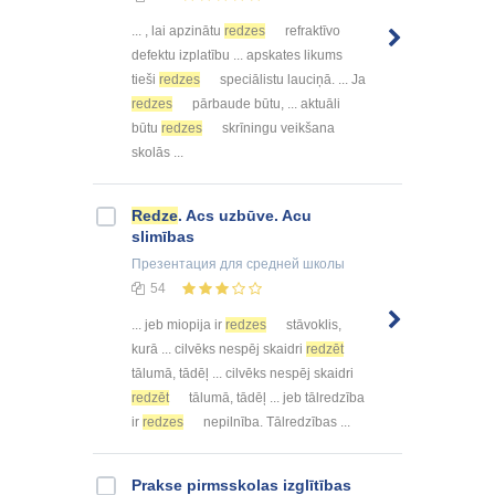
... , lai apzinātu
redzes
refraktīvo
defektu izplatību ... apskates likums
tieši
redzes
speciālistu lauciņā. ... Ja
redzes
pārbaude būtu, ... aktuāli
būtu
redzes
skrīningu veikšana
skolās ...
Redze
. Acs uzbūve. Acu
slimības
Презентация
для средней школы
54
... jeb miopija ir
redzes
stāvoklis,
kurā ... cilvēks nespēj skaidri
redzēt
tālumā, tādēļ ... cilvēks nespēj skaidri
redzēt
tālumā, tādēļ ... jeb tālredzība
ir
redzes
nepilnība. Tālredzības ...
Prakse pirmsskolas izglītības