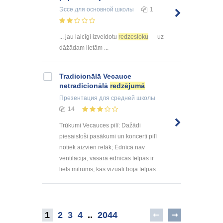
Эссе
для основной школы
1
... jau laicīgi izveidotu
redzesloku
uz
dāžādam lietām ...
Tradicionālā Vecauce
netradicionālā
redzējumā
Презентация
для средней школы
14
Trūkumi Vecauces pilī: Dažādi
piesaistoši pasākumi un koncerti pilī
notiek aizvien retāk; Ēdnīcā nav
ventilācija, vasarā ēdnīcas telpās ir
liels mitrums, kas vizuāli bojā telpas ...
1
2
3
4
..
2044