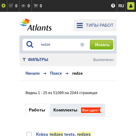
0
0
0
RU
ТИПЫ РАБОТ
Искать
ФИЛЬТРЫ
Выключены
Начало
Поиск
redze
Видны 1 - 25 из 51089 на 2044 страницах
Работы
Комплекты
Выгодно!
Krāsu
redzes
tests,
redzes