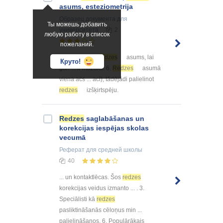
asums, esteziometrija
Образец документа
для
Ты можешь добавить
университета
2
любую работу в список
пожеланий.
... . 5. Ļoti labs
redzes
asums, lai
Круто!
gan ... ir mazāks. 6.
Redzes
asumā
viena acs ... aci), tādējādi palielinot
redzes
izšķirtspēju.
Redzes
saglabāšanas un
korekcijas iespējas skolas
vecumā
Реферат
для средней школы
40
... un kontaktlēcas. Šos
redzes
korekcijas veidus izmanto ... . 3.
Speciālisti kā
redzes
pasliktināšanās cēloņus min ...
palielināšanos. 6. Populārākais