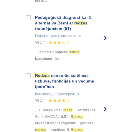
nervu ...
Pedagoģiskā diagnostika: 1.
alternatīva Bērni ar
redzes
traucējumiem (51)
Реферат
для университета
17
... iemesls ir nopietni
redzes
traucējumi , šis ir ...
Redzes
sensorās sistēmas
uzbūve, funkcijas un vecuma
īpatnības
Конспект
для университета
17
... ) Cilvēka krāsu
redze
attīstās līdz
4 ... ). SACINĀJUMI 1.
Redzes
organs ir visnozīmīgākais ... garozas
redzes
centriem. 6.
Redzes