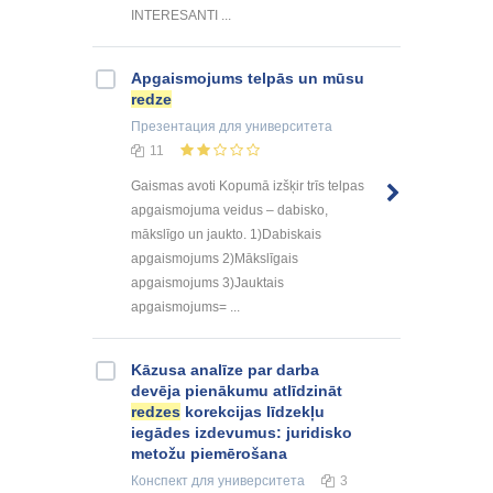
INTERESANTI ...
Apgaismojums telpās un mūsu
redze
Презентация
для университета
11
Gaismas avoti Kopumā izšķir trīs telpas
apgaismojuma veidus – dabisko,
mākslīgo un jaukto. 1)Dabiskais
apgaismojums 2)Mākslīgais
apgaismojums 3)Jauktais
apgaismojums= ...
Kāzusa analīze par darba
devēja pienākumu atlīdzināt
redzes
korekcijas līdzekļu
iegādes izdevumus: juridisko
metožu piemērošana
Конспект
для университета
3