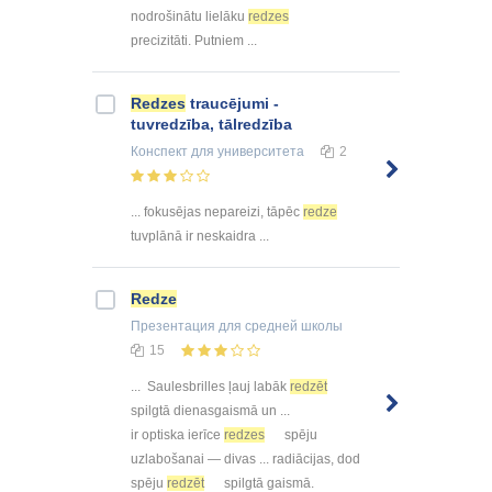
nodrošinātu lielāku
redzes
precizitāti. Putniem ...
Redzes
traucējumi -
tuvredzība, tālredzība
Конспект
для университета
2
... fokusējas nepareizi, tāpēc
redze
tuvplānā ir neskaidra ...
Redze
Презентация
для средней школы
15
... Saulesbrilles ļauj labāk
redzēt
spilgtā dienasgaismā un ...
ir optiska ierīce
redzes
spēju
uzlabošanai — divas ... radiācijas, dod
spēju
redzēt
spilgtā gaismā.