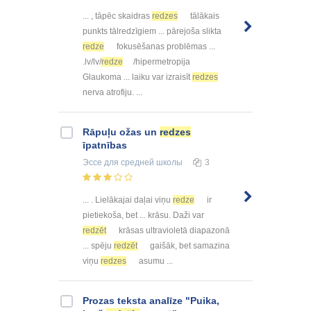
... , tāpēc skaidras
redzes
tālākais
punkts tālredzīgiem ... pārejoša slikta
redze
fokusēšanas problēmas ...
.lv/lv/
redze
/hipermetropija
Glaukoma ... laiku var izraisīt
redzes
nerva atrofiju. ...
Rāpuļu ožas un
redzes
īpatnības
Эссе
для средней школы
3
... . Lielākajai daļai viņu
redze
ir
pietiekoša, bet ... krāsu. Daži var
redzēt
krāsas ultravioletā diapazonā
... spēju
redzēt
gaišāk, bet samazina
viņu
redzes
asumu ...
Prozas teksta analīze "Puika,