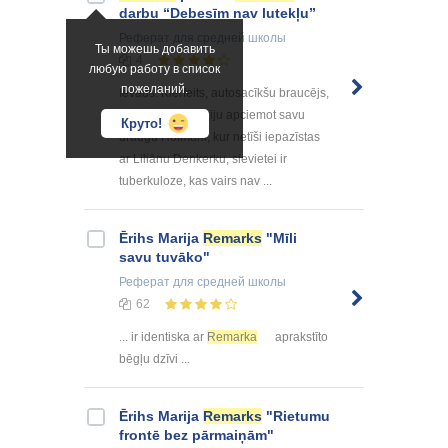
darbu “Debesīm nav lutekļu”
Реферат
для средней школы
Ты можешь добавить
4
любую работу в список
пожеланий.
Ievads: Klērfeits, autosacīkšu braucējs,
brauc uz sanatoriju apciemot savu
Круто!
draugu Holmani, kur netīši iepazīstas
ar Liliānu Denkerku, sievietei ir
tuberkuloze, kas vairs nav ...
Ērihs Marija
Remarks
"Mīli
savu tuvāko"
Реферат
для средней школы
62
... ir identiska ar
Remarka
aprakstīto
bēgļu dzīvi ...
Ērihs Marija
Remarks
"Rietumu
frontē bez pārmaiņām"