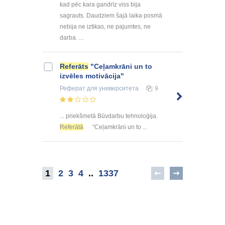
kad pēc kara gandrīz viss bija
sagrauts. Daudziem šajā laika posmā
nebija ne iztikas, ne pajumtes, ne
darba. ...
Referāts
"Ceļamkrāni un to
izvēles motivācija"
Реферат
для университета
9
... priekšmetā Būvdarbu tehnoloģija.
Referātā
“Ceļamkrāni un to ...
1
2
3
4
..
1337