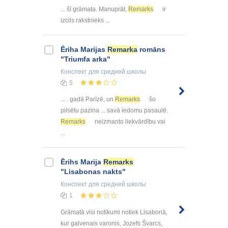
... šī grāmata. Manuprāt,
Remarks
ir
izcils rakstnieks ...
Ēriha Marijas
Remarka
romāns
"Triumfa arka"
Конспект
для средней школы
5
... . gadā Parīzē, un
Remarks
šo
pilsētu pazina ... savā iedomu pasaulē.
Remarks
neizmanto liekvārdību vai
...
Ērihs Marija
Remarks
"Lisabonas nakts"
Конспект
для средней школы
1
Grāmatā visi notikumi notiek Lisabonā,
kur galvenais varonis, Jozefs Švarcs,