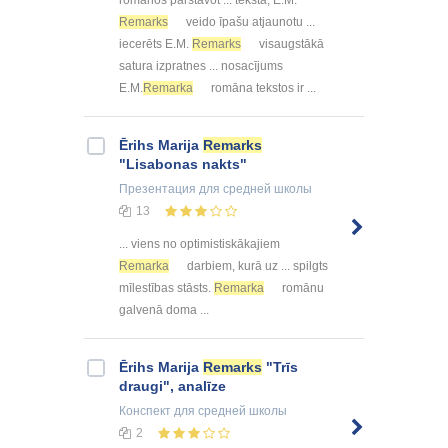
Remarks
veido īpašu atjaunotu ...
iecerēts E.M.
Remarks
visaugstākā
satura izpratnes ... nosacījums
E.M.
Remarka
romāna tekstos ir ...
Ērihs Marija
Remarks
"Lisabonas nakts"
Презентация
для средней школы
13
... viens no optimistiskākajiem
Remarka
darbiem, kurā uz ... spilgts
mīlestības stāsts.
Remarka
romānu
galvenā doma ...
Ērihs Marija
Remarks
"Trīs
draugi", analīze
Конспект
для средней школы
2