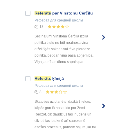
Referāts
par Vinstonu Čērčilu
Реферат
для средней школы
13
Secinājumi Vinstona Čērčila izcilā
politiķa titulu ne būt neatnesa viņa
dižciltīgās saknes vai tēva pieredze
politikā, bet gan viņa paša apņēmība.
Viņa jaunības dienu sapnis par ...
Referāts
ķīmijā
Реферат
для средней школы
8
Skatoties uz planētu, dažkārt liekas,
kāpēc gan tā nosaukta par Zemi.
Redzot, cik daudz uz tās ir ūdens un
cik ļoti tas ietekmē arī sauszemē
esošos procesus, pārņem sajūta, ka tai