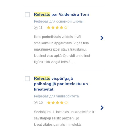
Referāts
par Valdemāru Toni
Реферат
для основной школы
11
Ilzes portretiskais veidols ir vēl
smalkāks un apgarotāks. Viņas tēlā
mākslinieks izceļ stāva trauslumu,
klusinot visu apkārtējo vidi un ietinot
figūru it kā vieglā krēslā. ...
Referāts
vispārīgajā
psiholoģijā par intelektu un
kreativitāti
Реферат
для университета
15
Secinājumi 1. Intelekts un kreativitāte ir
savstarpēji saistīti jēdzieni, jo
kreativitātes pamats ir intelekts.