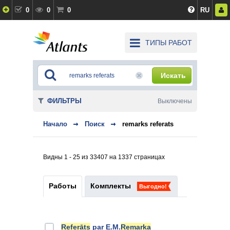
0
0
0
RU
ТИПЫ РАБОТ
Искать
ФИЛЬТРЫ
Выключены
Начало
Поиск
remarks referats
Видны 1 - 25 из 33407 на 1337 страницах
Работы
Комплекты
Выгодно!
Referāts
par E.M.
Remarka