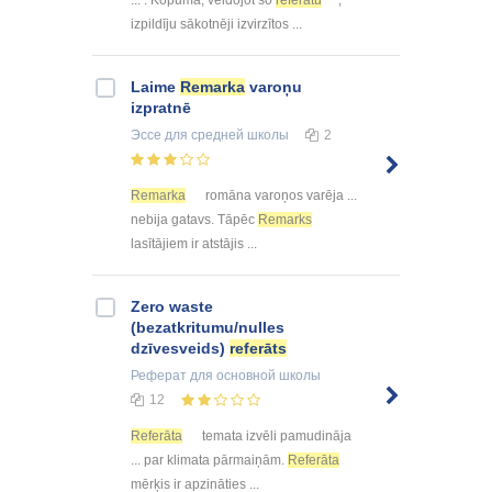
izpildīju sākotnēji izvirzītos ...
Laime
Remarka
varoņu
izpratnē
Эссе
для средней школы
2
Remarka
romāna varoņos varēja ...
nebija gatavs. Tāpēc
Remarks
lasītājiem ir atstājis ...
Zero waste
(bezatkritumu/nulles
dzīvesveids)
referāts
Реферат
для основной школы
12
Referāta
temata izvēli pamudināja
... par klimata pārmaiņām.
Referāta
mērķis ir apzināties ...