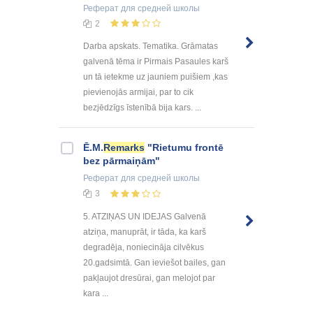
Реферат
для средней школы
2
Darba apskats. Tematika. Grāmatas
galvenā tēma ir Pirmais Pasaules karš
un tā ietekme uz jauniem puišiem ,kas
pievienojās armijai, par to cik
bezjēdzīgs īstenībā bija kars. ...
Ē.M.
Remarks
"Rietumu frontē
bez pārmaiņām"
Реферат
для средней школы
3
5. ATZIŅAS UN IDEJAS Galvenā
atziņa, manuprāt, ir tāda, ka karš
degradēja, noniecināja cilvēkus
20.gadsimtā. Gan ieviešot bailes, gan
pakļaujot dresūrai, gan melojot par
kara ...