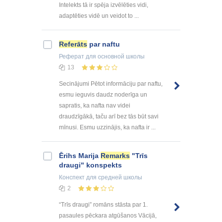
Intelekts tā ir spēja izvēlēties vidi,
adaptēties vidē un veidot to ...
Referāts
par naftu
Реферат
для основной школы
13
Secinājumi Pētot informāciju par naftu,
esmu ieguvis daudz noderīga un
sapratis, ka nafta nav videi
draudzīgākā, taču arī bez tās būt savi
mīnusi. Esmu uzzinājis, ka nafta ir ...
Ērihs Marija
Remarks
"Trīs
draugi" konspekts
Конспект
для средней школы
2
“Trīs draugi” romāns stāsta par 1.
pasaules pēckara atgūšanos Vācijā,