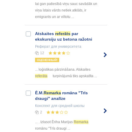
lai gan patiesībā viņu sauc savādāk un
viņa īstais vārds netiek atklāts, ir
emigrants un ar viltotu ...
Atskaites
referāts
par
ekskursiju uz betona ražotni
Реферат
для университета
12
ОЦЕНЕННЫЙ!
... loģistikas pārzināšana. Atskaites
referāta
turpinājumā tiks apskatīta ...
Ē.M.
Remarka
romāna "Trīs
draugi" analīze
Конспект
для средней школы
2
... . Izlasot Ēriha Marijas
Remarka
romānu "Trīs draugi ...