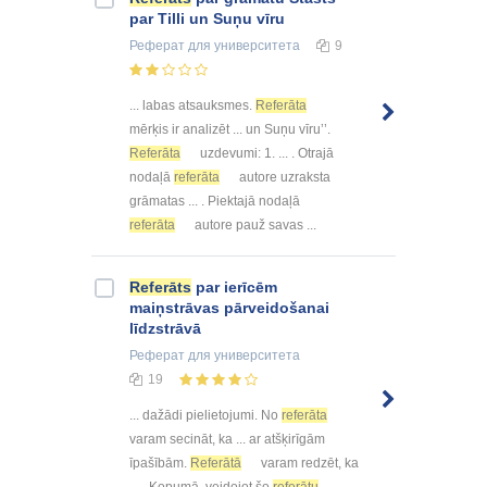
par Tilli un Suņu vīru
Реферат
для университета
9
... labas atsauksmes.
Referāta
mērķis ir analizēt ... un Suņu vīru’’.
Referāta
uzdevumi: 1. ... . Otrajā
nodaļā
referāta
autore uzraksta
grāmatas ... . Piektajā nodaļā
referāta
autore pauž savas ...
Referāts
par ierīcēm
maiņstrāvas pārveidošanai
līdzstrāvā
Реферат
для университета
19
... dažādi pielietojumi. No
referāta
varam secināt, ka ... ar atšķirīgām
īpašībām.
Referātā
varam redzēt, ka
... . Kopumā, veidojot šo
referātu
,