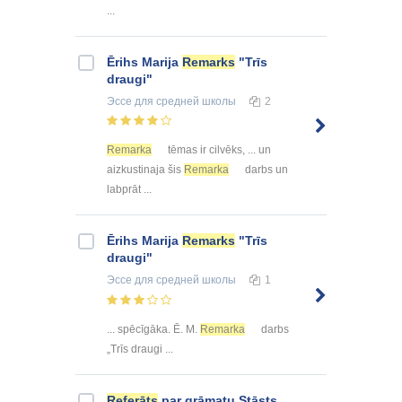
...
Ērihs Marija
Remarks
"Trīs
draugi"
Эссе
для средней школы
2
Remarka
tēmas ir cilvēks, ... un
aizkustinaja šis
Remarka
darbs un
labprāt ...
Ērihs Marija
Remarks
"Trīs
draugi"
Эссе
для средней школы
1
... spēcīgāka. Ē. M.
Remarka
darbs
„Trīs draugi ...
Referāts
par grāmatu Stāsts