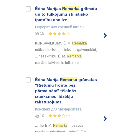
Ēriha Marijas
Remarka
grāmatu
un to tulkojumu stilistisko
īpatnību analīze
Реферат
для средней школы
15
KOPSAVILKUMS Ē .M.
Remarka
mākslinieciskajos tekstos, galvenokārt,
... nesakritību. Ē. M.
Remarka
romānu latviskotie tulkojumi ...
Ēriha Marija
Remarka
grāmatas
"Rietumu frontē bez
pārmaiņām" tēlainās
izteiksmes līdzēkļu
raksturojums.
Конспект
для университета
10
... , ka E.M.
Remarks
, savos
romānos pārstāvot ... tekstā, E.M.